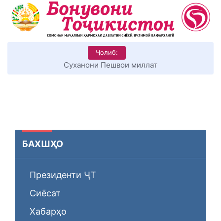
Ҷолиб:
Суханони Пешвои миллат
БАХШҲО
Президенти ҶТ
Сиёсат
Хабарҳо