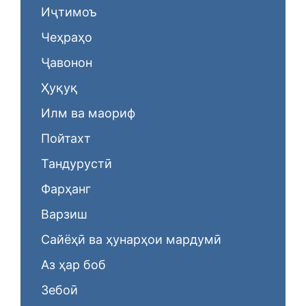
Иҷтимоъ
Чеҳраҳо
Ҷавонон
Ҳуқуқ
Илм ва маориф
Пойтахт
Тандурустӣ
Фарҳанг
Варзиш
Сайёҳӣ ва ҳунарҳои мардумӣ
Аз ҳар боб
Зебоӣ