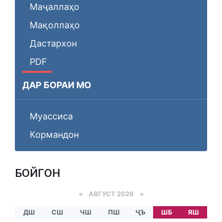
Маҷаллаҳо
Мақоллаҳо
Дастархон
PDF
ДАР БОРАИ МО
Муассиса
Кормандон
БОЙГОНӢ
«
АВГУСТ 2026 »
ДШ
СШ
ЧШ
ПШ
ҶЪ
ШБ
ЯШ