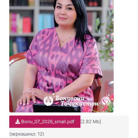
Bonu_07_2026_small.pdf
[2.82 Mb]
(зеркашиҳо: 12)