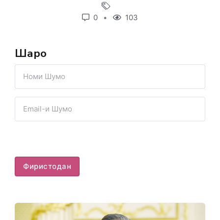
0
103
Шарҳҳо
Фиристодан