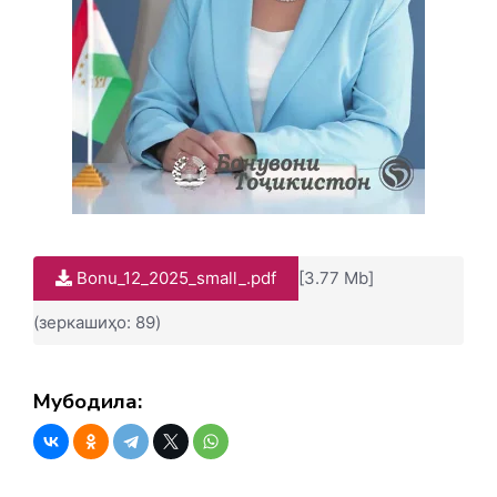
Bonu_12_2025_small_.pdf
[3.77 Mb]
(зеркашиҳо: 89)
Мубодила: