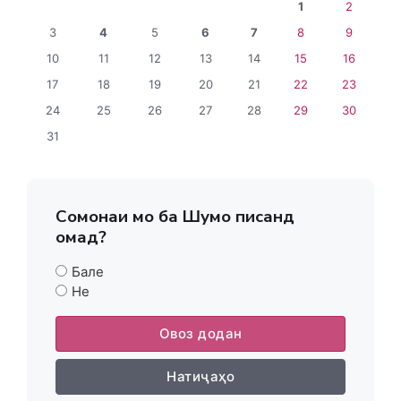
1
2
3
4
5
6
7
8
9
10
11
12
13
14
15
16
17
18
19
20
21
22
23
24
25
26
27
28
29
30
31
Сомонаи мо ба Шумо писанд
омад?
Бале
Не
Овоз додан
Натиҷаҳо