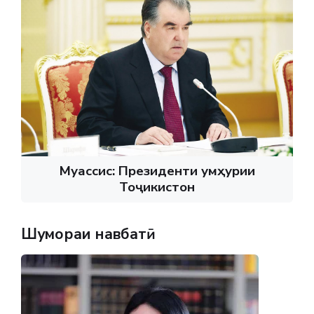
Муассис: Президенти Ҷумҳурии
Тоҷикистон
Шумораи навбатӣ