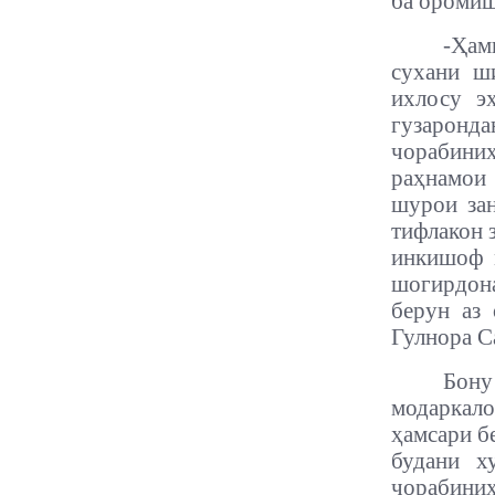
ба оромиш
-
Ҳам
сухани ш
ихлосу э
гузарон
чорабини
раҳнамои 
шурои зан
тифлакон 
инкишоф м
шогирдон
берун аз
Гулнора Са
Бону
модаркал
ҳамсари б
будани х
чорабини