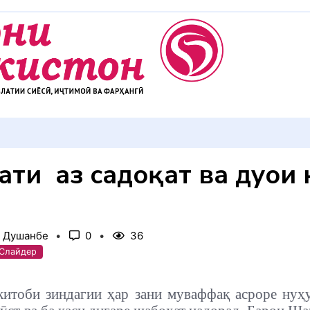
АККУЛ ДИҲЕМ
ти ӯ аз садоқат ва дуои 
, Душанбе
0
36
 Слайдер
китоби зиндагии ҳар зани муваффақ асроре нуҳу