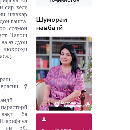
рифгул, ки
н сир хеле
ни шавҳар
Шумораи
дон гашта.
навбатӣ
ро созмон
аст. Талош
 ва аз дуои
ар шоҳроҳи
расад
.
араш
аврасии ӯ
андӣ
арасторӣ
 вақт ба
Шарифгул
з ин рӯ,