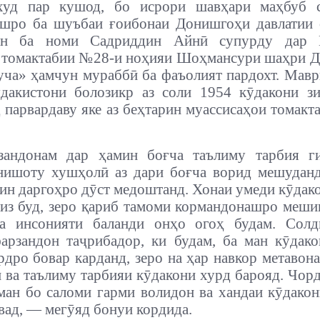
худ пар кушод, бо исрори шавҳари маҳбуб 
яшро ба шуъбаи ғоибонаи Донишгоҳи давлатии 
он ба номи Садриддин Айнӣ супурду дар 
 томактабии №28-и ноҳияи Шоҳмансури шаҳри 
ча» ҳамчун мураббӣ ба фаъолият пардохт. Мавр
ӯдакистони болозикр аз соли 1954 кӯдакони з
 парвардаву яке аз беҳтарин муассисаҳои томакт
зандонам дар ҳамин боғча таълиму тарбия ги
нишоту хушҳолӣ аз дари боғча ворид мешуданд
 ин даргоҳро дӯст медоштанд. Хонаи умеди кӯдак
зиз буд, зеро қариб тамоми кормандонашро меши
ва инсонияти баланди онҳо огоҳ будам. Солд
арзандон таҷрибадор, ки будам, ба ман кӯдак
дро бовар карданд, зеро на ҳар навкор метавона
 ва таълиму тарбияи кӯдакони хурд барояд. Чорда
ман бо саломи гарми волидон ва хандаи кӯдако
вад, — мегӯяд бонуи кордида.