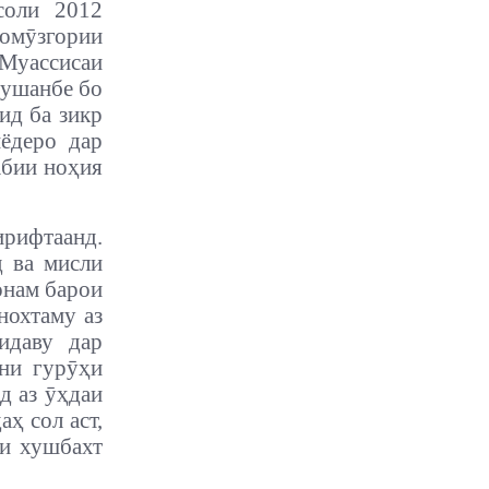
соли 2012
омӯзгории
Муассисаи
Душанбе бо
ид ба зикр
иёдеро дар
абии ноҳия
рифтаанд.
 ва мисли
онам барои
нохтаму аз
идаву дар
они гурӯҳи
д аз ӯҳдаи
ҳ сол аст,
ни хушбахт