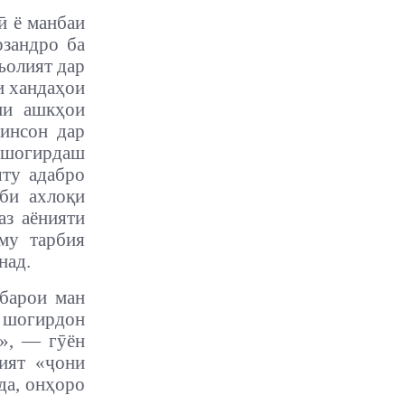
ӣ ё манбаи
рзандро ба
ъолият дар
и хандаҳои
ни ашкҳои
 инсон дар
к шогирдаш
яту адабро
иби ахлоқи
аз аёнияти
му тарбия
над.
 барои ман
 шогирдон
н», — гӯён
ият «ҷони
да, онҳоро