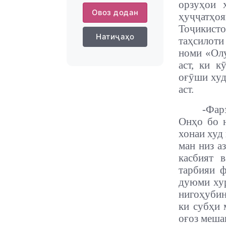
орзуҳои 
Овоз додан
ҳуҷҷатҳо
Тоҷикист
Натиҷаҳо
таҳсилоти
номи «Олу
аст, ки к
оғӯши худ
аст.
-
Фар
Онҳо бо 
хонаи худ
ман низ а
касбият 
тарбияи ф
дуюми хур
нигоҳубин
ки субҳи 
оғоз меша