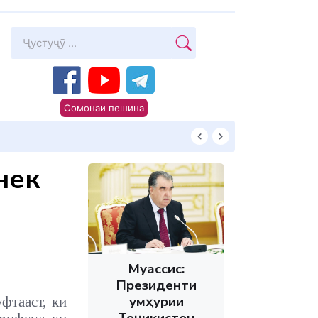
Сомонаи пешина
Суханони Пешво
нек
Муассис:
Президенти
Ҷумҳурии
фтааст, ки
Тоҷикистон