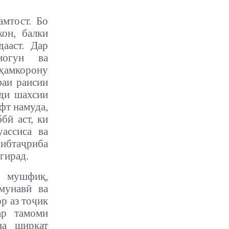
мтост. Бо
он, балки
ааст. Дар
ногун ва
ҳамкорону
фаи раисии
шди шахсии
фт намуда,
бӣ аст, ки
ассиса ва
ибтаҷриба
гирад.
и мушфиқ,
мунавӣ ва
р аз тоҷик
ар тамоми
на ширкат