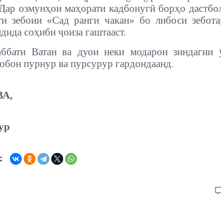
Дар озмунҳои маҳорати кадбонугӣ борҳо дастбо
ти зебоии «Сад ранги чакан» бо либоси зебот
лдида соҳиби ҷоиза гаштааст.
ббати Ватан ва дуои неки модарон зиндагии 
обон пурнур ва пурсурур гардондаанд.
А,
ур
: