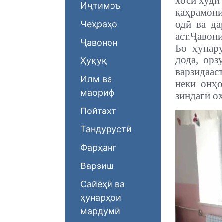
хоси худи
Иҷтимоъ
қаҳрамони
одӣ ва д
Чеҳраҳо
аст.
Ҷавони
Ҷавонон
Бо ҳунар
дода, орз
Ҳуқуқ
варзидааст
Илм ва
неки онҳо
маориф
зиндагӣ оҳ
Пойтахт
Тандурустӣ
Фарҳанг
Варзиш
Сайёҳӣ ва
ҳунарҳои
мардумӣ