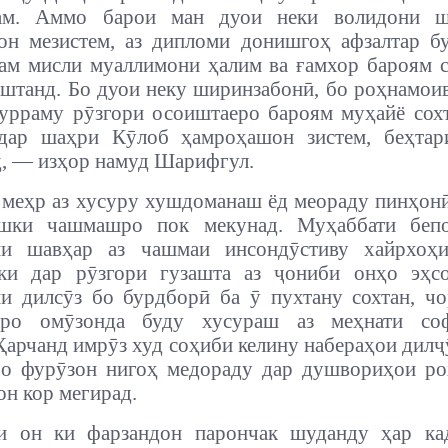
ам. Аммо барои ман дуои неки волидони ш
н мезистем, аз дипломи донишгоҳ афзалтар б
м мисли муаллимони ҳалим ва ғамхор бароям 
аштанд. Бо дуои неку ширинзабонӣ, бо роҳнамои
урраму рӯзгори осоиштаеро бароям муҳайё сох
 дар шаҳри Кӯлоб ҳамроҳашон зистем, беҳтар
д, — изҳор намуд Шарифгул.
 меҳр аз хусуру хушдоманаш ёд меораду пинҳон
шки чашмашро пок мекунад. Муҳаббати беп
ни шавҳар аз чашмаи инсондӯстиву хайрхоҳ
 ки дар рӯзгори гузашта аз ҷониби онҳо эҳсо
 дилсӯз бо бурдборӣ ба ӯ пухтану сохтан, ч
иро омӯзонда буду хусураш аз меҳнати со
 Ҳарчанд имрӯз худ соҳиби келину набераҳои дилҷ
о фурӯзон нигоҳ медораду дар душвориҳои ро
н кор мегирад.
и он ки фарзандон парончак шуданду ҳар ка