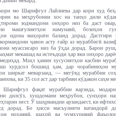
 даъват мекард.
кори мо Шарифгул Лайлиева дар кори худ беҳа
ирин ва меҳрубонии хос на танҳо дили кӯдак
ҳтироми зодмандони онҳоро низ ба даст овард
дани машғулиятҳои намунавӣ, бозиҳои гу
ҳои идона маҳорати баланд дорад. Дастгири 
кормандони ҷавон асту ғайр аз мураббигӣ вази
они муассисаро низ ба ӯҳда дорад. Барои ру
заҳмат мекашад ва истеъдоди ҳар яки онҳоро дарё
едиҳад. Маҳз ҳамин хусусиятҳои касбии мураб
аш хурдсол бошанд ҳам, дар чорабиниҳои му
 он ширкат меварзанд, — мегӯяд мураббии соҳ
ипова, ки 35 сол аст дар тарбияи кӯдакон саҳм ме
 Шарифгул фақат мураббии варзида, модар
они дилсӯз, хушдомани меҳрубон, сунҳори на
еҳтарин нест.
Ӯ шаҳрвандии арзандаест, ки ифтихо
уд дорад. Бо ҳисси масъулияти ватандорӣ д
ҳои ноҳиявӣ, шаҳрӣ ва ҷумҳуриявӣ фаъоло