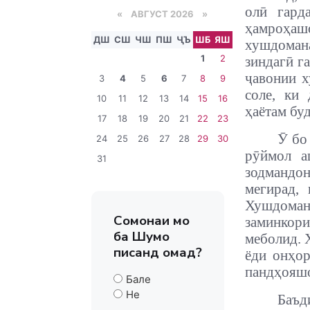
олӣ гард
«
АВГУСТ 2026 »
ҳамроҳашо
ДШ
СШ
ЧШ
ПШ
ҶЪ
ШБ
ЯШ
хушдомана
1
2
зиндагӣ г
ҷавонии х
3
4
5
6
7
8
9
соле, ки
10
11
12
13
14
15
16
ҳаётам бу
17
18
19
20
21
22
23
Ӯ бо
24
25
26
27
28
29
30
рӯймол а
31
зодмандо
мегирад,
Хушдомани
Сомонаи мо
заминкор
ба Шумо
меболид
.
писанд омад?
ёди онҳор
пандҳояшо
Бале
Не
Баъд