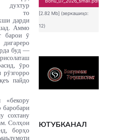
Bonu_07_2026_small.pdf
 духтур
д, то
[2.82 Mb] (зеркашиҳо:
хши дарди
12)
шад. Аммо
т барои ӯ
игареро
арда буд —
 рисолаташ
асид, ӯро
и рӯзгорро
қеъ пайдо
н «бекору
р баробари
ну сохтану
ам. Солҳои
ЮТУБКАНАЛ
нд, борҳо
 маълумоти