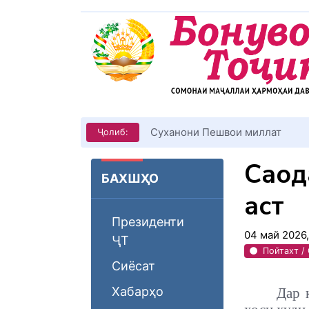
КИТОБХОНИРО ДАР ХУД ТАШ
Ҷолиб:
Саода
БАХШҲО
аст
Президенти
04 май 2026
ҶТ
Пойтахт /
Сиёсат
Хабарҳо
Дар 