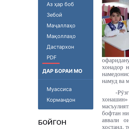
Аз ҳар боб
Зебоӣ
Маҷаллаҳо
Мақоллаҳо
Дастархон
PDF
офаридан
хонадор н
ДАР БОРАИ МО
намедони
намуд ва 
Муассиса
-
Рӯз
хонашин» 
Кормандон
масъулият
бофтан ни
аввали о
БОЙГОНӢ
хостанд, 