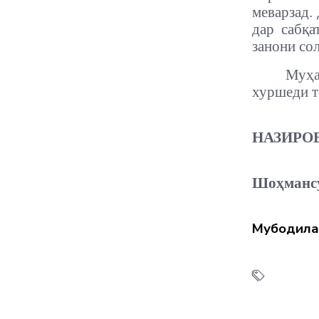
меварзад.
дар сабқа
занони со
Муҳа
хуршеди т
НАЗИРОВ
Шоҳманс
Мубодила