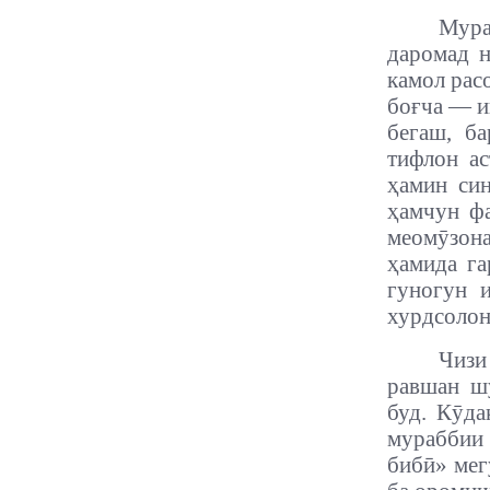
Мура
даромад 
камол рас
боғча — и
бегаш, б
тифлон ас
ҳамин син
ҳамчун фа
меомӯзона
ҳамида га
гуногун 
хурдсолон
Чизи
равшан ш
буд.
Кӯда
мураббии
бибӣ» мег