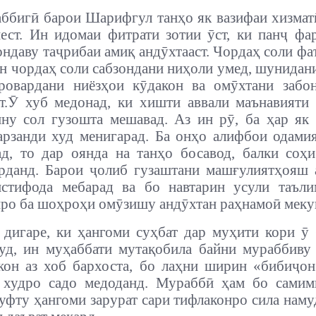
ббигӣ барои Шарифгул танҳо як вазифаи хизмат
нест.
Ин идомаи фитрати зотии ӯст, ки панҷ фа
ондаву таҷрибаи амиқ андӯхтааст. Чордаҳ соли фа
н чордаҳ соли сабзондани ниҳоли умед, шунидан
аровардани ниёзҳои кӯдакон ва омӯхтани забо
т.
Ӯ хуб медонад, ки хишти аввали маънавияти
ну сол гузошта мешавад. Аз ин рӯ, ба ҳар я
рзанди худ менигарад. Ба онҳо алифбои одами
д, то дар оянда на танҳо босавод, балки соҳ
рданд. Барои ҷолиб гузаштани машғулиятҳояш 
истифода мебарад ва бо навтарин усули таъли
ро ба шоҳроҳи омӯзишу андӯхтан раҳнамоӣ меку
 дигаре, ки ҳангоми суҳбат дар муҳити кори ӯ
уд, ин муҳаббати мутақобила байни мураббиву
кон аз хоб бархоста, бо лаҳни ширин «бибиҷо
 худро садо медоданд. Мураббӣ ҳам бо самим
уфту ҳангоми зарурат сари тифлаконро сила наму