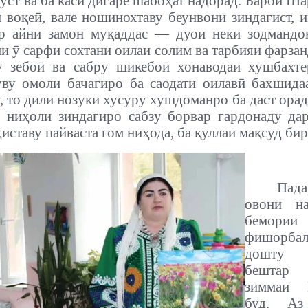
 ӯст ва ба каси дигаре шабоҳат надорад. Барои Ша
 воқеӣ, вале ношинохтаву беунвони зиндагист, и
ар айни замон муқаддас — дуои неки зодмандо
и ӯ сарфи сохтани оилаи солим ва тарбияи фарзан
у зебоӣ ва сабру шикебоӣ хонаводаи хушбахте
уву омоли бачагиро ба саодати оилавӣ бахшида
, то дили нозуки хусуру хушдоманро ба даст орад
 ниҳоли зиндагиро сабзу борвар гардонаду д
иставу пайваста гом ниҳода, ба қуллаи мақсуд би
Пад
овони н
бемории
фишорбал
дошту п
бештар
зиммаи 
буд. А