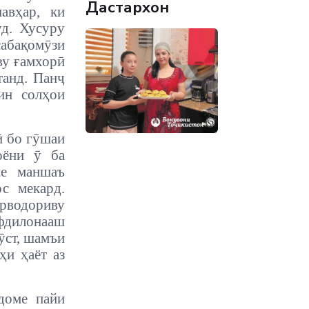
Дастархон
авҳар, ки
уд. Хусуру
сабақомӯзи
ву ғамхорӣ
танд. Панҷ
ин солҳои
ӣ бо гӯшаи
оёни ӯ ба
ие маншаъ
с мекард.
орводориву
фдилонааш
ӯст, шамъи
ҳи ҳаёт аз
доме пайи