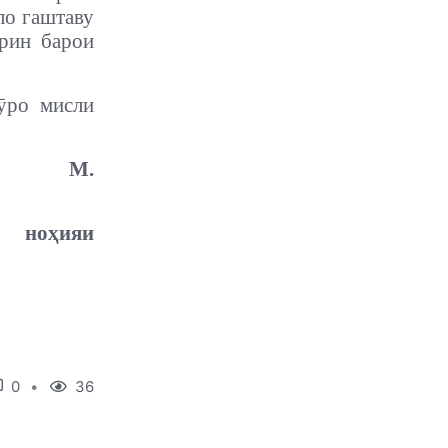
ло гаштаву
арин барои
ӯро мисли
М.
ноҳияи
0
36