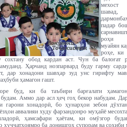
мехост
шава
дармонба
падар бо
сарнавиш
роҳи д
муайян к
роҳе, ки
у сохтану обод кардан аст
. Чун ба балоғат р
амуданд. Ҳарчанд нозпарвард буду гарму сард
ст, дар хонадони шавҳар зуд унс гирифту мав
маҳбуби ҳамагон гашт.
горе буд, ки ба таъбири барғалати ҳамаго
будам. Аммо дар асл ҳеҷ гоҳ бекор набудам. Да
и гарони хонадорӣ, бо ҳунарҳои зебои дӯхта
ёзҳои аввалияи худу фарзандонро муҳайё месохт
иладорӣ, ҳамсафари ҳаётам, ки омӯзгор буда
то ҳуҷҷатҳоямро ба донишгоҳ супорам ва соҳиби