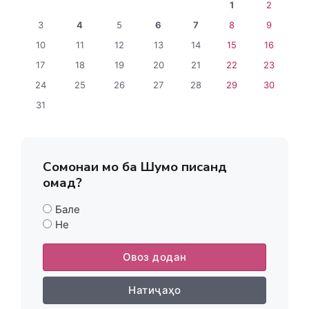
1
2
3
4
5
6
7
8
9
10
11
12
13
14
15
16
17
18
19
20
21
22
23
24
25
26
27
28
29
30
31
Сомонаи мо ба Шумо писанд
омад?
Бале
Не
Овоз додан
Натиҷаҳо