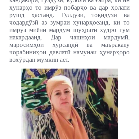
кандакорӣ, гулдӯзӣ, кулолӣ ва ғайра, ки ин
ҳунарҳо то имрӯз побарҷо ва дар ҳолати
рушд ҳастанд. Гулдӯзӣ, тоқидӯзӣ ва
чодардӯзӣ аз зумраи ҳунарҳоеанд, ки то
имрӯз миёни мардум шуҳрати худро гум
накардаанд. Дар ҷашнҳои мардумӣ,
маросимҳои хурсандӣ ва маъракаву
чорабиниҳои давлатӣ намунаи ҳунарҳоро
вохӯрдан мумкин аст.