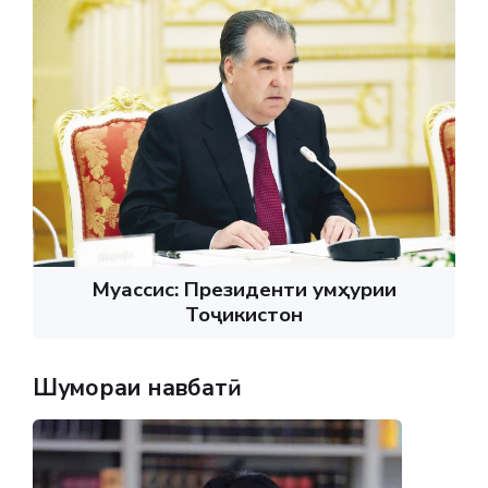
Муассис: Президенти Ҷумҳурии
Тоҷикистон
Шумораи навбатӣ