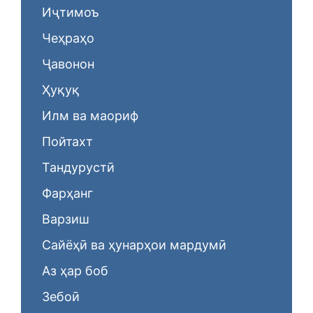
Иҷтимоъ
Чеҳраҳо
Ҷавонон
Ҳуқуқ
Илм ва маориф
Пойтахт
Тандурустӣ
Фарҳанг
Варзиш
Сайёҳӣ ва ҳунарҳои мардумӣ
Аз ҳар боб
Зебоӣ