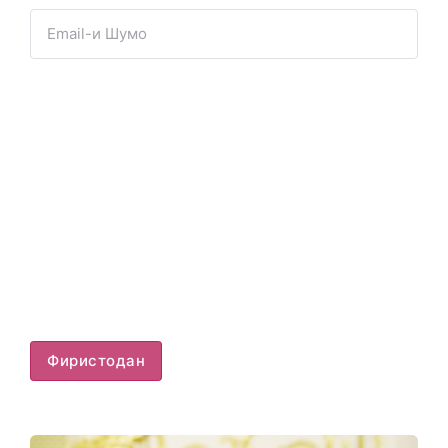
Фиристодан