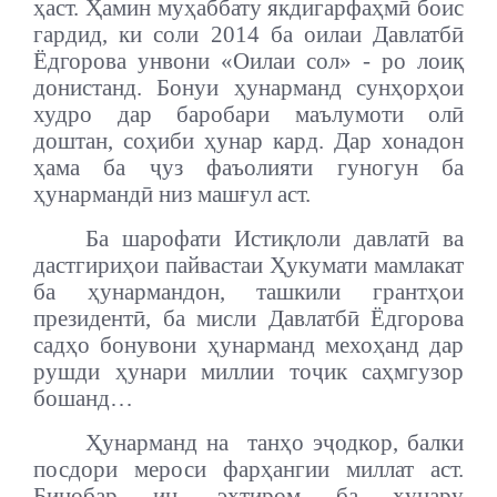
ҳаст. Ҳамин муҳаббату якдигарфаҳмӣ боис
гардид, ки соли 2014 ба оилаи Давлатбӣ
Ёдгорова унвони «Оилаи сол» - ро лоиқ
донистанд. Бонуи ҳунарманд сунҳорҳои
худро дар баробари маълумоти олӣ
доштан, соҳиби ҳунар кард. Дар хонадон
ҳама ба ҷуз фаъолияти гуногун ба
ҳунармандӣ низ машғул аст.
Ба шарофати Истиқлоли давлатӣ ва
дастгириҳои пайвастаи Ҳукумати мамлакат
ба ҳунармандон, ташкили грантҳои
президентӣ, ба мисли Давлатбӣ Ёдгорова
садҳо бонувони ҳунарманд мехоҳанд дар
рушди ҳунари миллии тоҷик саҳмгузор
бошанд…
Ҳунарманд на танҳо эҷодкор, балки
посдори мероси фарҳангии миллат аст.
Бинобар ин, эҳтиром ба ҳунару