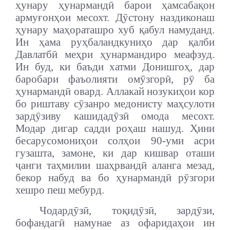
ҳунару ҳунармандӣ барои ҳамсабақон
армуғонҳои месохт. Дӯстону наздиконаш
ҳунару маҳораташро хуб қабул намуданд.
Ин ҳама руҳбаландкуниҳо дар қалби
Давлатбӣ меҳри ҳунармандиро меафзуд.
Ин буд, ки баъди хатми Донишгоҳ, дар
баробари фаъолияти омӯзгорӣ, рӯ ба
ҳунармандӣ овард. Аллакай нозукиҳои кор
бо риштаву сӯзанро медонисту маҳсулоти
зардӯзиву кашидадӯзӣ омода месохт.
Модар дигар садди роҳаш нашуд. Ҳини
бесарусомониҳои солҳои 90-уми асри
гузашта, замоне, ки дар кишвар оташи
ҷанги таҳмилии шаҳрвандӣ аланга мезад,
бекор набуд ва бо ҳунармандӣ рӯзгори
хешро пеш мебурд.
Чодардӯзӣ, тоқидӯзӣ, зардӯзи,
бофандагӣ намунае аз офаридаҳои ин