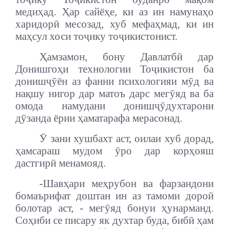
медиҳад. Ҳар сайёҳе, ки аз ин намунаҳо
харидорӣ месозад, хуб мефаҳмад, ки ин
маҳсул хоси тоҷику тоҷикистонист.
Ҳамзамон, бону Давлатбӣ дар
Донишгоҳи технологии Тоҷикистон ба
донишҷӯён аз фанни психологияи мӯд ва
нақшу нигор дар матоъ дарс мегӯяд ва ба
омода намудани донишҷӯдухтарони
дӯзанда ёрии ҳаматарафа мерасонад.
Ӯ зани хушбахт аст, оилаи хуб дорад,
ҳамсараш мудом ӯро дар корҳояш
дастгирӣ менамояд.
-Шавҳари меҳрубон ва фарзандони
бомаърифат доштан ин аз тамоми дороӣ
болотар аст, - мегӯяд бонуи ҳунарманд.
Соҳиби се писару як духтар буда, бибӣ ҳам