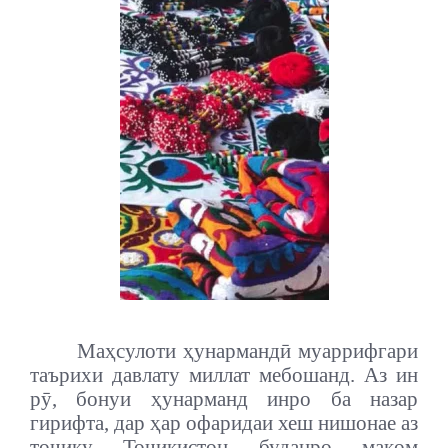
Маҳсулоти ҳунармандӣ муаррифгари
таърихи давлату миллат мебошанд. Аз ин
рӯ, бонуи ҳунарманд инро ба назар
гирифта, дар ҳар офаридаи хеш нишонае аз
тоҷику Тоҷикистон буданро мақом