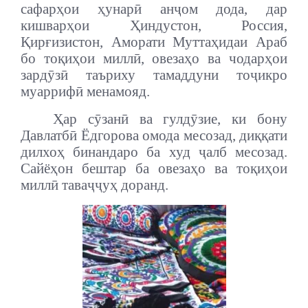
сафарҳои ҳунарӣ анҷом дода, дар
кишварҳои Ҳиндустон, Россия,
Қирғизистон, Аморати Муттаҳидаи Араб
бо тоқиҳои миллӣ, овезаҳо ва чодарҳои
зардӯзӣ таъриху тамаддуни тоҷикро
муаррифӣ менамояд.
Ҳар сӯзанӣ ва гулдӯзие, ки бону
Давлатбӣ Ёдгорова омода месозад, диққати
дилхоҳ бинандаро ба худ ҷалб месозад.
Сайёҳон бештар ба овезаҳо ва тоқиҳои
миллӣ таваҷҷуҳ доранд.