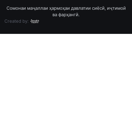
Сомонаи маҷаллаи ҳармоҳаи давлатии сиёсӣ, иҷтимоӣ
ва фарҳангӣ.
Created by: