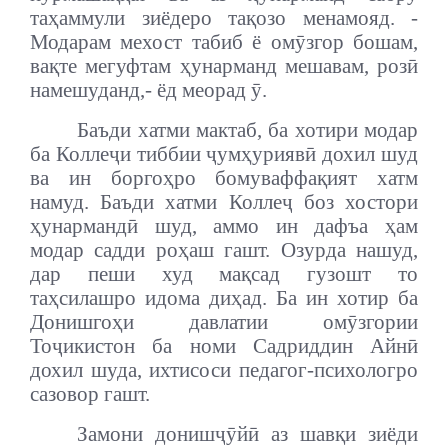
таҳаммули зиёдеро тақозо менамояд. -
Модарам мехост табиб ё омӯзгор бошам,
вақте мегуфтам ҳунарманд мешавам, розӣ
намешуданд,- ёд меорад ӯ.
Баъди хатми мактаб, ба хотири модар
ба Коллеҷи тиббии ҷумҳуриявӣ дохил шуд
ва ин боргоҳро бомуваффақият хатм
намуд. Баъди хатми Коллеҷ боз хостори
ҳунармандӣ шуд, аммо ин дафъа ҳам
модар садди роҳаш гашт. Озурда нашуд,
дар пеши худ мақсад гузошт то
таҳсилашро идома диҳад. Ба ин хотир ба
Донишгоҳи давлатии омӯзгории
Тоҷикистон ба номи Садриддин Айнӣ
дохил шуда, ихтисоси педагог-психологро
сазовор гашт.
Замони донишҷӯйӣ аз шавқи зиёди