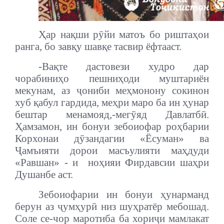
Ҳар нақши рӯйи матоъ бо риштаҳои
ранга, бо завқу шавқе тасвир ёфтааст.
-Вақте дастовези худро дар
чорабиниҳо пешниҳоди муштариён
мекунам, аз ҷониби меҳмонону сокинон
хуб қабул гардида, меҳри маро ба ин ҳунар
бештар менамояд,-мегӯяд Давлатбӣ.
Ҳамзамон, ин бонуи зебоиофар роҳбарии
Корхонаи дӯзандагии «Ёсуман» ва
Ҷамъияти дорои масъулияти маҳдуди
«Равшан» - и ноҳияи Фирдавсии шаҳри
Душанбе аст.
Зебоиофарии ин бонуи ҳунарманд
берун аз ҷумҳурӣ низ шуҳратёр мебошад.
Соле се-чор маротиба ба хориҷи мамлакат