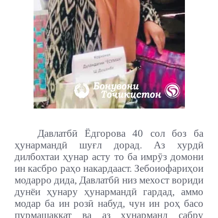
Давлатбӣ Ёдгорова 40 сол боз ба
ҳунармандӣ шуғл дорад. Аз хурдӣ
дилбохтаи ҳунар асту то ба имрӯз домони
ин касбро раҳо накардааст. Зебоиофариҳои
модарро дида, Давлатбӣ низ мехост вориди
дунёи ҳунару ҳунармандӣ гардад, аммо
модар ба ин розӣ набуд, чун ин роҳ басо
пурмашаққат ва аз ҳунарманд сабру