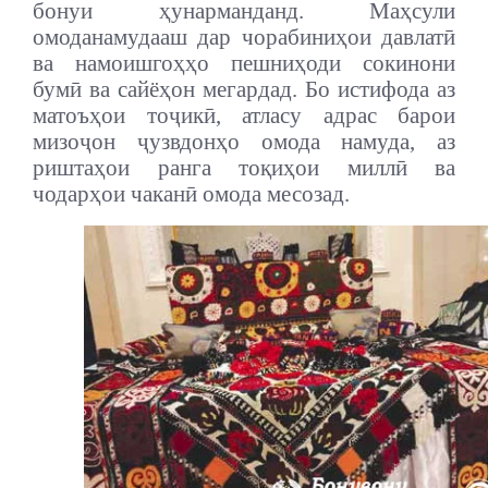
бонуи ҳунарманданд. Маҳсули
омоданамудааш дар чорабиниҳои давлатӣ
ва намоишгоҳҳо пешниҳоди сокинони
бумӣ ва сайёҳон мегардад. Бо истифода аз
матоъҳои тоҷикӣ, атласу адрас барои
мизоҷон ҷузвдонҳо омода намуда, аз
риштаҳои ранга тоқиҳои миллӣ ва
чодарҳои чаканӣ омода месозад.