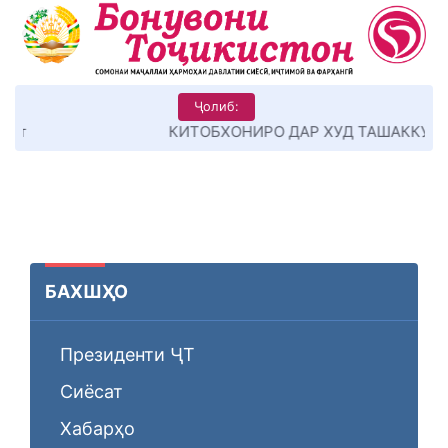
Ҷолиб:
КИТОБХОНИРО ДАР ХУД ТАШАККУЛ ДИҲЕМ
БАХШҲО
Президенти ҶТ
Сиёсат
Хабарҳо