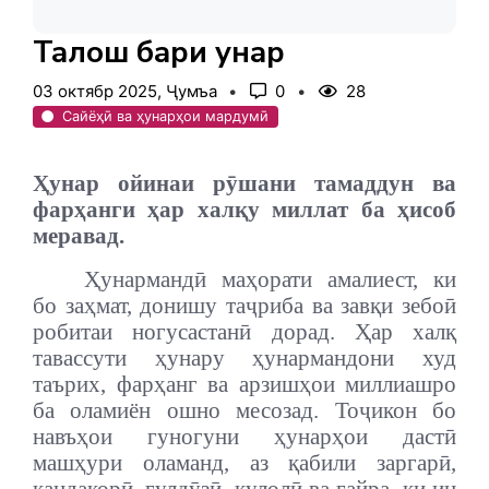
Талош баҳри ҳунар
03 октябр 2025, Ҷумъа
0
28
Сайёҳӣ ва ҳунарҳои мардумӣ
Ҳунар ойинаи рӯшани тамаддун ва
фарҳанги ҳар халқу миллат ба ҳисоб
меравад.
Ҳунармандӣ маҳорати амалиест, ки
бо заҳмат, донишу таҷриба ва завқи зебоӣ
робитаи ногусастанӣ дорад. Ҳар халқ
тавассути ҳунару ҳунармандони худ
таърих, фарҳанг ва арзишҳои миллиашро
ба оламиён ошно месозад. Тоҷикон бо
навъҳои гуногуни ҳунарҳои дастӣ
машҳури оламанд, аз қабили заргарӣ,