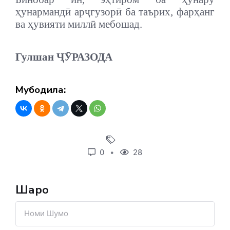
ҳунармандӣ арҷгузорӣ ба таърих, фарҳанг
ва ҳувияти миллӣ мебошад.
Гулшан ҶӮРАЗОДА
Мубодила:
0
28
Шарҳҳо