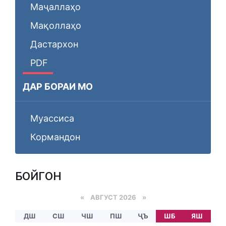
Маҷаллаҳо
Мақоллаҳо
Дастархон
PDF
ДАР БОРАИ МО
Муассиса
Кормандон
БОЙГОНӢ
«
АВГУСТ 2026 »
ДШ
СШ
ЧШ
ПШ
ҶЪ
ШБ
ЯШ