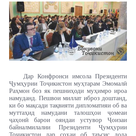
Дар Конфронси имсола Президенти
Ҷумҳурии Тоҷикистон муҳтарам Эмомалӣ
Раҳмон боз як пешниҳоди муҳимро ироа
намуданд. Пешвои миллат иброз доштанд,
ки бо мақсади тақвияти дипломатияи об ва
муттаҳид намудани талошҳои ҷомеаи
ҷаҳонӣ барои ояндаи устувор Ҷоизаи
байналмилалии Президенти Ҷумҳурии
Тоҷикистон дар соҳаи об таъсис дода