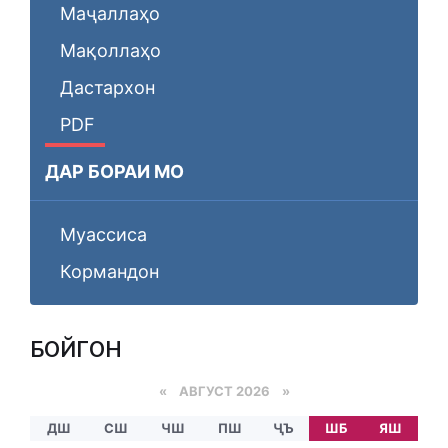
Маҷаллаҳо
Мақоллаҳо
Дастархон
PDF
ДАР БОРАИ МО
Муассиса
Кормандон
БОЙГОНӢ
«
АВГУСТ 2026 »
ДШ
СШ
ЧШ
ПШ
ҶЪ
ШБ
ЯШ