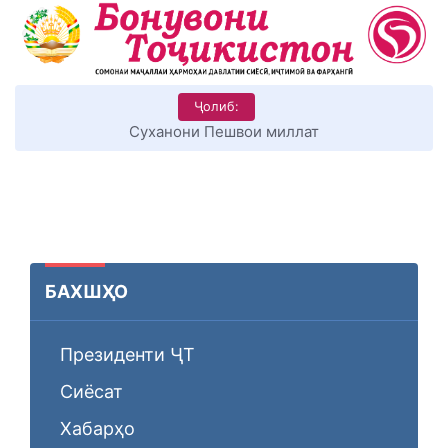
Ҷолиб:
КИТОБХОНИРО ДАР ХУД ТАШАККУЛ ДИҲЕМ
БАХШҲО
Президенти ҶТ
Сиёсат
Хабарҳо