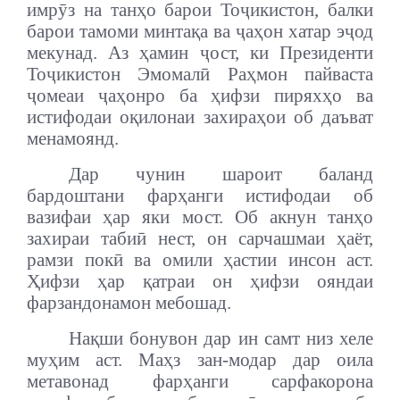
имрӯз на танҳо барои Тоҷикистон, балки
барои тамоми минтақа ва ҷаҳон хатар эҷод
мекунад.
Аз ҳамин ҷост, ки Президенти
Тоҷикистон Эмомалӣ Раҳмон пайваста
ҷомеаи ҷаҳонро ба ҳифзи пиряхҳо ва
истифодаи оқилонаи захираҳои об даъват
менамоянд.
Дар чунин шароит баланд
бардоштани фарҳанги истифодаи об
вазифаи ҳар яки мост.
Об акнун танҳо
захираи табиӣ нест, он сарчашмаи ҳаёт,
рамзи покӣ ва омили ҳастии инсон аст.
Ҳифзи ҳар қатраи он ҳифзи ояндаи
фарзандонамон мебошад.
Нақши бонувон дар ин самт низ хеле
муҳим аст. Маҳз зан-модар дар оила
метавонад фарҳанги сарфакорона