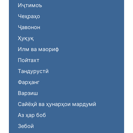
Иҷтимоъ
Чеҳраҳо
Ҷавонон
Ҳуқуқ
Илм ва маориф
Пойтахт
Тандурустӣ
Фарҳанг
Варзиш
Сайёҳӣ ва ҳунарҳои мардумӣ
Аз ҳар боб
Зебоӣ