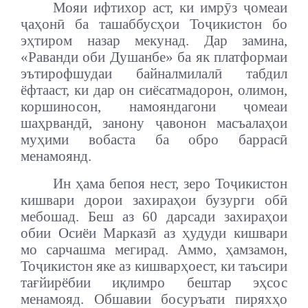
Мояи ифтихор аст, ки имрӯз ҷомеаи
ҷаҳонӣ ба ташаббусҳои Тоҷикистон бо
эҳтиром назар мекунад. Дар замина,
«Раванди оби Душанбе» ба як платформаи
эътирофшудаи байналмилалӣ табдил
ёфтааст, ки дар он сиёсатмадорон, олимон,
коршиносон, намояндагони ҷомеаи
шаҳрвандӣ, занону ҷавонон масъалаҳои
муҳими вобаста ба обро баррасӣ
менамоянд.
Ин ҳама бепоя нест, зеро Тоҷикистон
кишвари дорои захираҳои бузурги обӣ
мебошад.
Беш аз 60 дарсади захираҳои
обии Осиёи Марказӣ аз ҳудуди кишвари
мо сарчашма мегирад. Аммо, ҳамзамон,
Тоҷикистон яке аз кишварҳоест, ки таъсири
тағйирёбии иқлимро бештар эҳсос
менамояд. Обшавии босуръати пиряхҳо