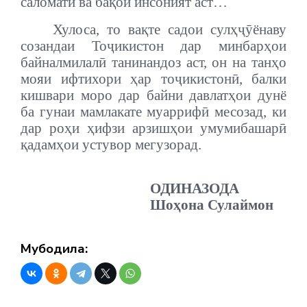
саломатӣ ва бақои инсоният аст…
Хулоса, то вақте садои сулҳҷӯёнаву
созандаи Тоҷикистон дар минбарҳои
байналмилалӣ танинандоз аст, он на танҳо
мояи ифтихори ҳар тоҷикистонӣ, балки
кишвари моро дар байни давлатҳои дунё
ба гунаи мамлакате муаррифӣ месозад, ки
дар роҳи ҳифзи арзишҳои умумибашарӣ
қадамҳои устувор мегузорад.
ОДИНАЗОДА
Шоҳона Сулаймон
Мубодила: