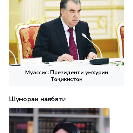
Муассис: Президенти Ҷумҳурии
Тоҷикистон
Шумораи навбатӣ