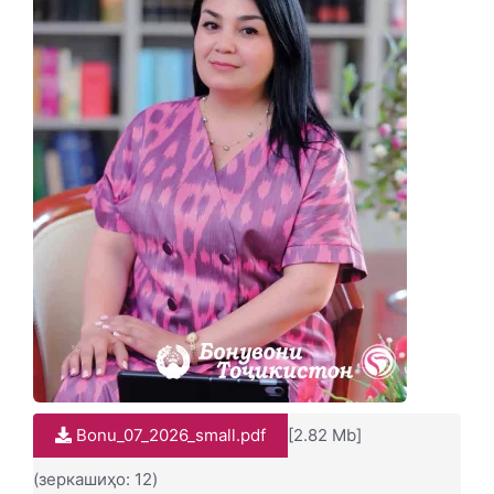
Bonu_07_2026_small.pdf
[2.82 Mb]
(зеркашиҳо: 12)