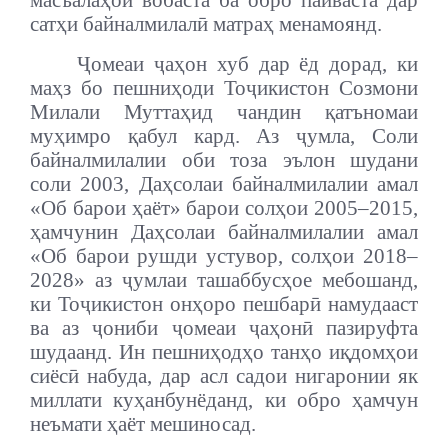
сатҳи байналмилалӣ матраҳ менамоянд.
Ҷомеаи ҷаҳон хуб дар ёд дорад, ки
маҳз бо пешниҳоди Тоҷикистон Созмони
Милали Муттаҳид чандин қатъномаи
муҳимро қабул кард. Аз ҷумла, Соли
байналмилалии оби тоза эълон шудани
соли 2003, Даҳсолаи байналмилалии амал
«Об барои ҳаёт» барои солҳои 2005–2015,
ҳамчунин Даҳсолаи байналмилалии амал
«Об барои рушди устувор, солҳои 2018–
2028» аз ҷумлаи ташаббусҳое мебошанд,
ки Тоҷикистон онҳоро пешбарӣ намудааст
ва аз ҷониби ҷомеаи ҷаҳонӣ пазируфта
шудаанд. Ин пешниҳодҳо танҳо иқдомҳои
сиёсӣ набуда, дар асл садои нигаронии як
миллати куҳанбунёданд, ки обро ҳамчун
неъмати ҳаёт мешиносад.