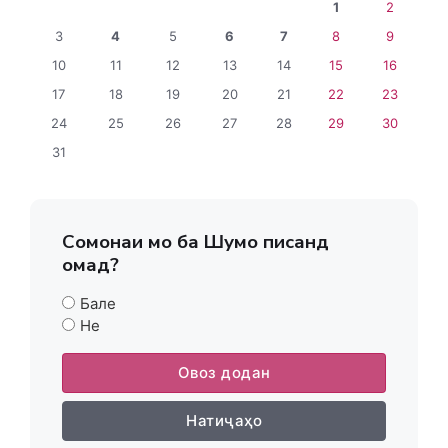
1
2
3
4
5
6
7
8
9
10
11
12
13
14
15
16
17
18
19
20
21
22
23
24
25
26
27
28
29
30
31
Сомонаи мо ба Шумо писанд
омад?
Бале
Не
Овоз додан
Натиҷаҳо