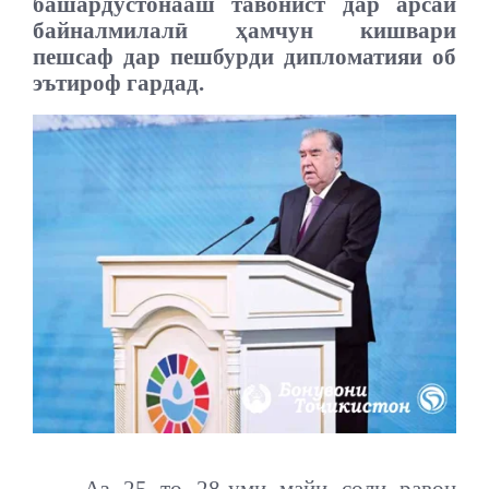
башардӯстонааш тавонист дар арсаи
байналмилалӣ ҳамчун кишвари
пешсаф дар пешбурди дипломатияи об
эътироф гардад.
Аз 25 то 28-уми майи соли равон