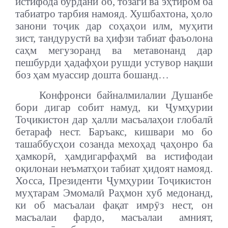
истифода бурдани об, тозагӣ ва эҳтиром ба
табиатро тарбия намояд. Хушбахтона, ҳоло
занони тоҷик дар соҳаҳои илм, муҳити
зист, тандурустӣ ва ҳифзи табиат фаъолона
саҳм мегузоранд ва метавонанд дар
пешбурди ҳадафҳои рушди устувор нақши
боз ҳам муассир дошта бошанд…
Конфронси байналмилалии Душанбе
бори дигар собит намуд, ки Ҷумҳурии
Тоҷикистон дар ҳалли масъалаҳои глобалӣ
бетараф нест. Баръакс, кишвари мо бо
ташаббусҳои созанда мехоҳад ҷаҳонро ба
ҳамкорӣ, ҳамдигарфаҳмӣ ва истифодаи
оқилонаи неъматҳои табиат ҳидоят намояд.
Хосса, Президенти Ҷумҳурии Тоҷикистон
муҳтарам Эмомалӣ Раҳмон хуб медонанд,
ки об масъалаи фақат имрӯз нест, он
масъалаи фардо, масъалаи амният,