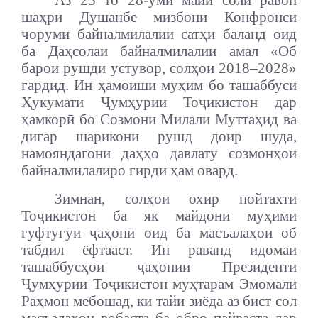
шаҳри Душанбе мизбони Конфронси
чоруми байналмилалии сатҳи баланд оид
ба Даҳсолаи байналмилалии амал «Об
барои рушди устувор, солҳои 2018–2028»
гардид. Ин ҳамоиши муҳим бо ташаббуси
Ҳукумати Ҷумҳурии Тоҷикистон дар
ҳамкорӣ бо Созмони Милали Муттаҳид ва
дигар шарикони рушд доир шуда,
намояндагони даҳҳо давлату созмонҳои
байналмилалиро гирди ҳам овард.
Зимнан, солҳои охир пойтахти
Тоҷикистон ба як майдони муҳими
гуфтугӯи ҷаҳонӣ оид ба масъалаҳои об
табдил ёфтааст. Ин раванд идомаи
ташаббусҳои ҷаҳонии Президенти
Ҷумҳурии Тоҷикистон муҳтарам Эмомалӣ
Раҳмон мебошад, ки тайи зиёда аз бист сол
масъалаҳои вобаста ба обро пайваста дар