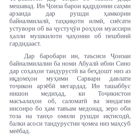
мешавад. Ин Ҷоиза барои қадрдонии саҳми
арзанда дар рушди ҳамкории
байналмилалӣ, таҳқиқоти илмӣ, сиёсати
устувори об ва ҷустуҷӯи роҳҳои муассири
ҳалли мушкилоти ҷаҳонии об пешбинӣ
гардидааст.
Дар баробари ин, таъсиси Ҷоизаи
байналмилалии ба номи Абуалӣ ибни Сино
дар соҳаҳои тандурустӣ ва беҳдошт низ аз
иқдомҳои муҳими Сарвари давлати
тоҷикон арзёбӣ мегардад. Ин ташаббус
нишон медиҳад, ки Тоҷикистон
масъалаҳои об, саломатӣ ва зиндагии
инсонро бо ҳам тавъам медонад, зеро оби
тоза на танҳо омили рушди иқтисодӣ,
балки асоси тандурустии ҷомеа низ маҳсуб
меёбад.