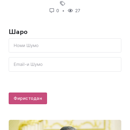
0
27
Шарҳҳо
Фиристодан