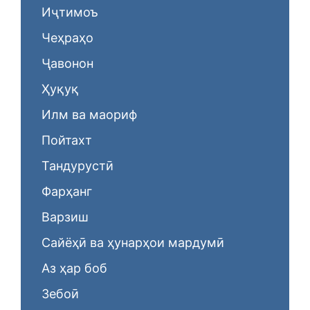
Иҷтимоъ
Чеҳраҳо
Ҷавонон
Ҳуқуқ
Илм ва маориф
Пойтахт
Тандурустӣ
Фарҳанг
Варзиш
Сайёҳӣ ва ҳунарҳои мардумӣ
Аз ҳар боб
Зебоӣ