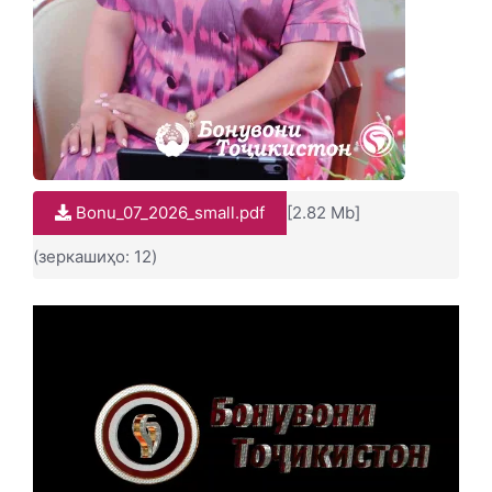
Bonu_07_2026_small.pdf
[2.82 Mb]
(зеркашиҳо: 12)