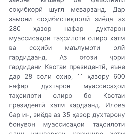
соҳибкорӣ шуғл меварзанд. Дар
замони соҳибистиқлолӣ зиёда аз
280 ҳазор нафар духтарон
муассисаҳои таҳсилоти олиро хатм
ва соҳиби маълумоти олӣ
гардидаанд. Аз оғози ҷорӣ
гардидани Квотаи президентӣ, яъне
дар 28 соли охир, 11 ҳазору 600
нафар духтарон муассисаҳои
таҳсилоти олиро бо Квотаи
президентӣ хатм кардаанд. Илова
бар ин, зиёда аз 35 ҳазор духтарону
бонувон муассисаҳои таҳсилоти
олии кишварҳои хориҷиро хатм