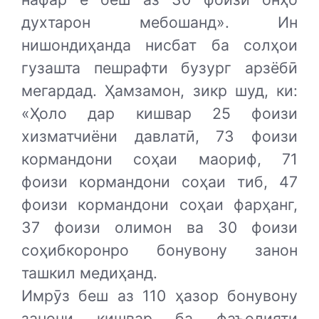
духтарон мебошанд». Ин
нишондиҳанда нисбат ба солҳои
гузашта пешрафти бузург арзёбӣ
мегардад. Ҳамзамон, зикр шуд, ки:
«Ҳоло дар кишвар 25 фоизи
хизматчиёни давлатӣ, 73 фоизи
кормандони соҳаи маориф, 71
фоизи кормандони соҳаи тиб, 47
фоизи кормандони соҳаи фарҳанг,
37 фоизи олимон ва 30 фоизи
соҳибкоронро бонувону занон
ташкил медиҳанд.
Имрӯз беш аз 110 ҳазор бонувону
занони кишвар ба фаъолияти