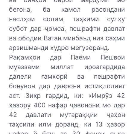
бегона, ба камол расондани
наслҳои солим, таҳкими сулҳу
субот дар ҷомеа, пешрафти давлат
ва ободии Ватан минбаъд низ саҳми
арзишманди худро мегузоранд.
Рақамҳои дар Паёми Пешвои
муаззами миллат ироагардида
далели ғамхорӣ ва пешрафти
бонувон дар даврони истиқлолият
аст. Зикр гардид, ки: «Имрӯз 42
ҳазору 400 нафар ҷавонони мо дар
42 давлати мутараққии ҷаҳон
таҳсили илм доранд, ки 13 ҳазор
нафар ё беш аз 30 фоизи онҳо