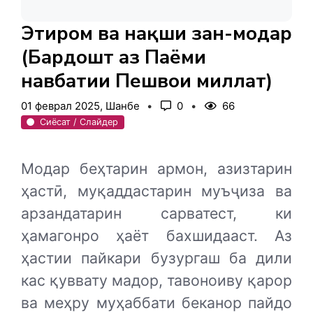
Эҳтиром ва нақши зан-модар
(Бардошт аз Паёми
навбатии Пешвои миллат)
01 феврал 2025, Шанбе
0
66
Сиёсат / Слайдер
Модар беҳтарин армон, азизтарин
ҳастӣ, муқаддастарин муъҷиза ва
арзандатарин сарватест, ки
ҳамагонро ҳаёт бахшидааст. Аз
ҳастии пайкари бузургаш ба дили
кас қуввату мадор, тавоноиву қарор
ва меҳру муҳаббати беканор пайдо