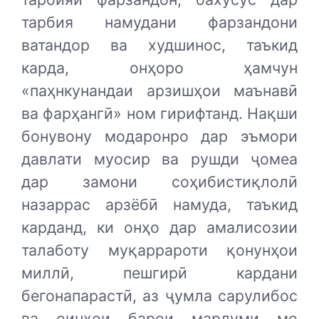
тарбия намудани фарзандони
ватандор ва худшинос, таъкид
карда, онҳоро ҳамчун
«паҳнкунандаи арзишҳои маънавӣ
ва фарҳангӣ» ном гирифтанд. Нақши
бонувону модаронро дар эъмори
давлати муосир ва рушди ҷомеа
дар замони соҳибистиқлолӣ
назаррас арзёбӣ намуда, таъкид
карданд, ки онҳо дар амалисозии
талаботу муқаррароти қонунҳои
миллӣ, пешгирӣ кардани
бегонапарастӣ, аз ҷумла сарулибос
ва оинҳои барои мардуми мо