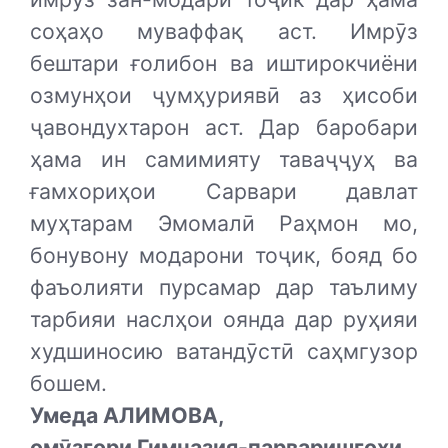
соҳаҳо муваффақ аст. Имрӯз
бештари ғолибон ва иштирокчиёни
озмунҳои ҷумҳуриявӣ аз ҳисоби
ҷавондухтарон аст. Дар баробари
ҳама ин самимияту таваҷҷуҳ ва
ғамхориҳои Сарвари давлат
муҳтарам Эмомалӣ Раҳмон мо,
бонувону модарони тоҷик, бояд бо
фаъолияти пурсамар дар таълиму
тарбияи наслҳои оянда дар руҳияи
худшиносию ватандӯстӣ саҳмгузор
бошем.
Умеда АЛИМОВА,
омӯзгори Гимназия-парваришгоҳи