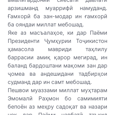
арзишманд муаррифӣ намуданд.
Ғамхорӣ ба зан-модар ин ғамхорӣ
ба ояндаи миллат мебошад.
Яке аз масъалаҳое, ки дар Паёми
Президенти Ҷумҳурии Тоҷикистон
ҳамасола мавриди таҳлилу
баррасии амиқ қарор мегирад, ин
баланд бардоштани мақоми зан дар
ҷомеа ва андешидани тадбирҳои
судманд дар ин самт мебошад.
Пешвои муаззами миллат муҳтарам
Эмомалӣ Раҳмон бо самимияти
бепоён аз меҳру садоқат ва назари
нек дар Паёми навбатӣ таъкид