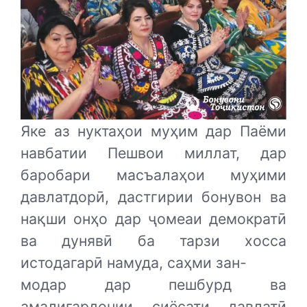
Яке аз нуктаҳои муҳим дар Паёми
навбатии Пешвои миллат, дар
баробари масъалаҳои муҳими
давлатдорӣ, дастгирии бонувон ва
нақши онҳо дар ҷомеаи демократӣ
ва дунявӣ ба тарзи хосса
истодагарӣ намуда, саҳми зан-
модар дар пешбурд ва
амалигардонии сиёсати давлатӣ