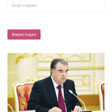
Фиристодан