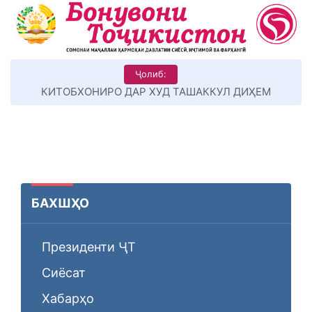
Ҷолиб:
КИТОБХОНИРО ДАР ХУД ТАШАККУЛ ДИҲЕМ
БАХШҲО
Президенти ҶТ
Сиёсат
Хабарҳо