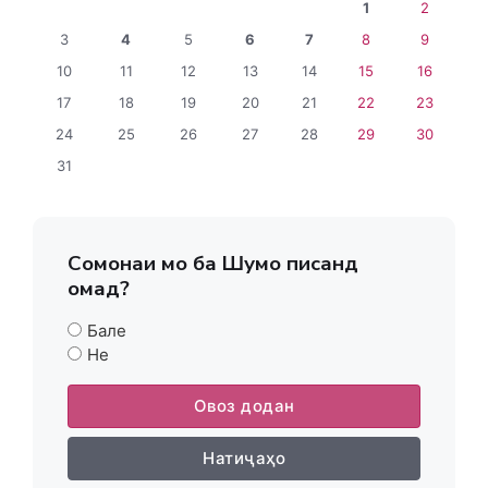
1
2
3
4
5
6
7
8
9
10
11
12
13
14
15
16
17
18
19
20
21
22
23
24
25
26
27
28
29
30
31
Сомонаи мо ба Шумо писанд
омад?
Бале
Не
Овоз додан
Натиҷаҳо