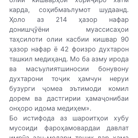
карда, соҳибмаълумот шудаанд.
Ҳоло аз 214 ҳазор нафар
донишҷӯёни муассисаҳои
таҳсилоти олии касбии кишвар 90
ҳазор нафар ё 42 фоизро духтарон
ташкил медиҳанд. Мо ба азму ирода
ва масъулиятшиносии бонувону
духтарони тоҷик ҳамчун неруи
бузурги ҷомеа эътимоди комил
дорем ва дастгирии ҳамаҷонибаи
онҳоро идома медиҳем».
Бо истифода аз шароитҳои хубу
мусоиди фароҳамовардаи давлат
имрӯз зан-модари тоҷик дар ҳама