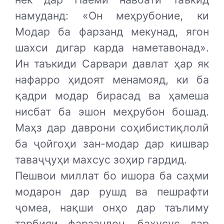
намуданд: «Он меҳрубоние, ки
Модар ба фарзанд мекунад, ягон
шахси дигар карда наметавонад».
Ин таъкиди Сарвари давлат ҳар як
нафарро ҳидоят менамояд, ки ба
қадри модар бирасад ва ҳамеша
нисбат ба эшон меҳрубон бошад.
Маҳз дар даврони соҳибистиқлолӣ
ба ҷойгоҳи зан-модар дар кишвар
таваҷҷуҳи махсус зоҳир гардид.
Пешвои миллат бо ишора ба саҳми
модарон дар рушд ва пешрафти
ҷомеа, нақши онҳо дар таълиму
тарбияи фарзандон, бахусус дар