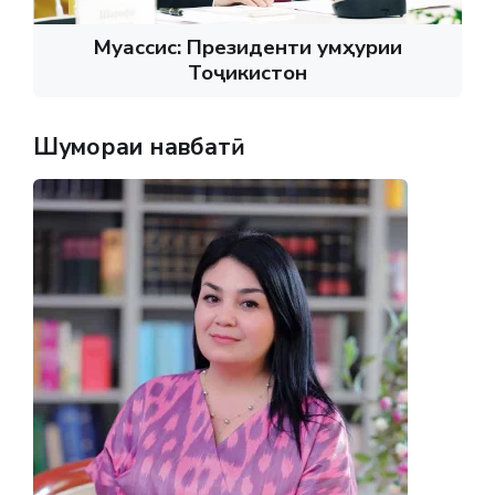
Муассис: Президенти Ҷумҳурии
Тоҷикистон
Шумораи навбатӣ