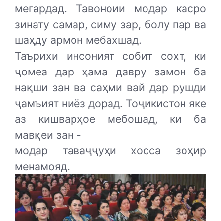
мегардад. Тавоноии модар касро
зинату самар, симу зар, болу пар ва
шаҳду армон мебахшад.
Таърихи инсоният собит сохт, ки
ҷомеа дар ҳама давру замон ба
нақши зан ва саҳми вай дар рушди
ҷамъият ниёз дорад. Тоҷикистон яке
аз кишварҳое мебошад, ки ба
мавқеи зан -
модар таваҷҷуҳи хосса зоҳир
менамояд.