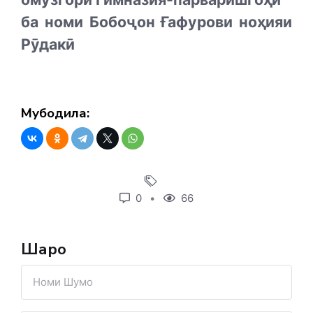
ба номи Бобоҷон Ғафурови ноҳияи
Рӯдакӣ
Мубодила:
0
66
Шарҳҳо