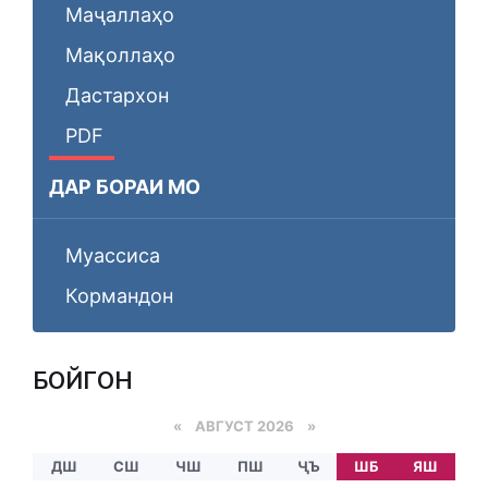
Маҷаллаҳо
Мақоллаҳо
Дастархон
PDF
ДАР БОРАИ МО
Муассиса
Кормандон
БОЙГОНӢ
«
АВГУСТ 2026 »
ДШ
СШ
ЧШ
ПШ
ҶЪ
ШБ
ЯШ