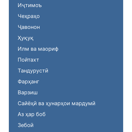
Иҷтимоъ
Чеҳраҳо
Ҷавонон
Ҳуқуқ
Илм ва маориф
Пойтахт
Тандурустӣ
Фарҳанг
Варзиш
Сайёҳӣ ва ҳунарҳои мардумӣ
Аз ҳар боб
Зебоӣ