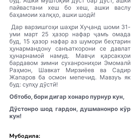
буд. Ашки муштоқии дӯст бар дӯст, ашки
пайвастани хеш бо хеш, ашки васлу
баҳамоии халқҳо, ашки шодӣ!
Дар варзишгоҳи шаҳри Хуҷанд шоми 31-
уми март 25 ҳазор нафар ҷамъ омада
буд, 15 ҳазор нафар аз шумори беҳтарин
ҳунармандону санъаткорони се давлат
ҳунарнамоӣ намуд. Мавҷи қарсакҳои
бардавом зимни суханрониҳои Эмомалӣ
Раҳмон, Шавкат Мирзиёев ва Садир
Жапаров ба осмон мепечид. Мавзуъ як
буд: сулҳу дӯстӣ!
Обтобо, бори дигар хонаро пурнур кун,
Дӯстонро шод гардон, душманонро кӯр
кун!
Мубодила: