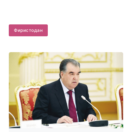
Фиристодан