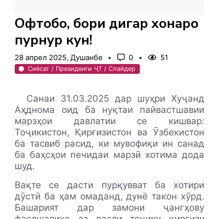
Офтобо, бори дигар хонаро
пурнур кун!
28 апрел 2025, Душанбе
0
51
Сиёсат / Президенти ҶТ / Слайдер
Санаи 31.03.2025 дар шуҳри Хуҷанд
Аҳднома оид ба нуқтаи пайвастшавии
марзҳои давлатии се кишвар:
Тоҷикистон, Қирғизистон ва Ӯзбекистон
ба тасвиб расид, ки мувофиқи ин санад
ба баҳсҳои печидаи марзӣ хотима дода
шуд.
Вақте се дасти пурқувват ба хотири
дӯстӣ ба ҳам омаданд, дунё такон хӯрд.
Башарият дар замони ҷангҳову
фаслшавиҳо аз васли тоҷику қирғизу