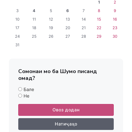
1
2
3
4
5
6
7
8
9
10
11
12
13
14
15
16
17
18
19
20
21
22
23
24
25
26
27
28
29
30
31
Сомонаи мо ба Шумо писанд
омад?
Бале
Не
Овоз додан
Натиҷаҳо