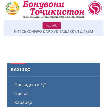
Ҷолиб:
КИТОБХОНИРО ДАР ХУД ТАШАККУЛ ДИҲЕМ
БАХШҲО
Президенти ҶТ
Сиёсат
Хабарҳо