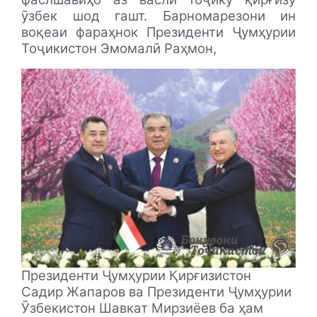
ӯзбек шод гашт. Барномарезони ин
воқеаи фараҳнок Президенти Ҷумҳурии
Тоҷикистон Эмомалӣ Раҳмон,
Президенти Ҷумҳурии Қирғизистон
Садир Жапаров ва Президенти Ҷумҳурии
Ӯзбекистон Шавкат Мирзиёев ба ҳам