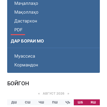
Маҷаллаҳо
Мақоллаҳо
Дастархон
PDF
ДАР БОРАИ МО
Муассиса
Кормандон
БОЙГОНӢ
«
АВГУСТ 2026 »
ДШ
СШ
ЧШ
ПШ
ҶЪ
ШБ
ЯШ