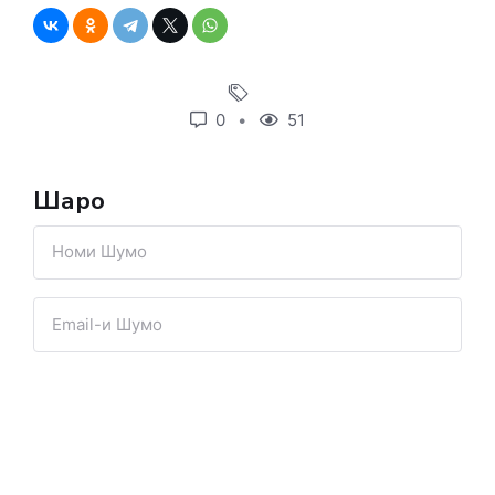
0
51
Шарҳҳо