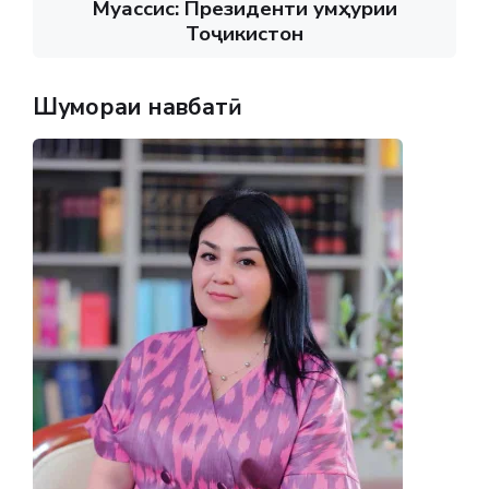
Муассис: Президенти Ҷумҳурии
Тоҷикистон
Шумораи навбатӣ