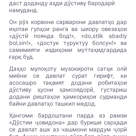
даст доданду аҳди дӯстиву бародарӣ
намуданд.
Он рӯз корвони сарварони давлатҳо дар
иҳотаи гулҳои ранга ва шиору овезаҳои
«дӯстӣ поянда бод!», «do,stlik аbadiy
bol,sin!», «достук туруктуу болсун!» ва
самимияти издиҳоми муттаҳидгардида
ғарқ буд.
Даҳҳо мулоқоту музокироти сатҳи олӣ
миёни се давлат сурат гирифт, ки
асосашро тақвият додани робитаҳои
дӯстиву ҳусни ҳамсоядорӣ, густариш
додани риштаҳои ҳамкориҳои судманди
байни давлатҳо ташкил медод.
Ҳангоми бардоштани парда аз рамзи
«Дӯстии ҷовидона» дар буриши сарҳади
се давлат ашк аз чашмони мардум ҷорӣ