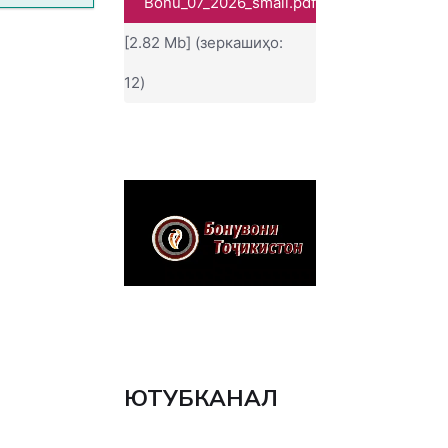
Bonu_07_2026_small.pdf
[2.82 Mb] (зеркашиҳо:
12)
ЮТУБКАНАЛ