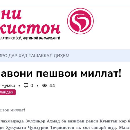
АККУЛ ДИҲЕМ
авони пешвои миллат!
, Ҷумъа
0
44
Слайдер
швои миллат!
улаҳмадзода Зулфиқор Аҳмад ба вазифаи раиси Кумитаи кор б
ди Ҳукумати Ҷумҳурии Тоҷикистон як сол сипарӣ шуд. Мавс