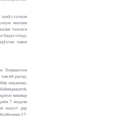
о ҳанӯз солҳои
унҳои миллии
ъалаи таъсиси
л бадал созад.
ндӯхтан такон
и Тоҷикистон
тавсиб расид.
йир кардаанд.
байнидавлатӣ,
аърихи кишвар
ҳиби 7 медали
ри нахуст дар
тболбозони 17
-