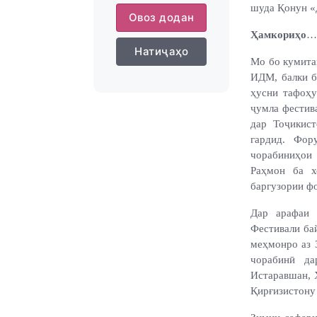
шуда Қонун «Д
Овоз додан
Ҳамкориҳо
…
Натиҷаҳо
Мо бо кумита
ИДМ, балки б
ҳусни тафоҳу
ҷумла фестив
дар Тоҷикис
гардид. Фор
чорабиниҳои
Раҳмон ба х
баргузории фо
Дар арафаи 
Фестивали ба
меҳмонро аз 
чорабинӣ д
Истаравшан, 
Қирғизистону 