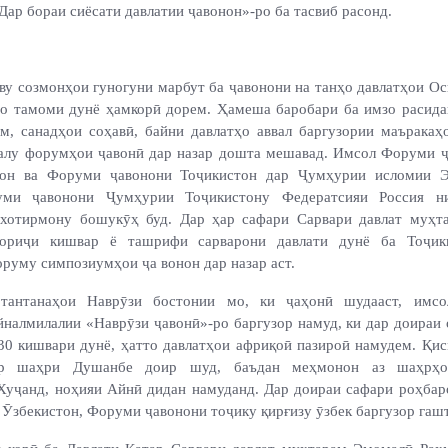
ар бораи сиёсати давлатии ҷавонон»-ро ба тасвиб расонд.
ву созмонҳои гуногуни марбут ба ҷавонони на танҳо давлатҳои Ос
о тамоми дунё ҳамкорӣ дорем. Ҳамеша баробари ба имзо расид
м, санадҳои соҳавӣ, байни давлатҳо аввал баргузории маъракаҳо
алу форумҳои ҷавонӣ дар назар дошта мешавад. Имсол Форуми 
тон ва Форуми ҷавонони Тоҷикистон дар Ҷумҳурии исломии Э
уми ҷавонони Ҷумҳурии Тоҷикистону Федератсияи Россия н
 хотирмону бошукӯҳ буд. Дар ҳар сафари Сарвари давлат муҳт
ориҷи кишвар ё ташрифи сарварони давлати дунё ба Тоҷик
руму симпозиумҳои ҷа вонон дар назар аст.
тантанаҳои Наврӯзи бостонии мо, ки ҷаҳонӣ шудааст, имсо
йналмилалии «Наврӯзи ҷавонӣ»-ро баргузор намуд, ки дар доираи 
30 кишвари дунё, ҳатто давлатҳои африқоӣ пазироӣ намудем. Қи
ар шаҳри Душанбе доир шуд, баъдан меҳмонон аз шаҳрҳои
Хуҷанд, ноҳияи Айнӣ дидан намуданд. Дар доираи сафари роҳбар
Ӯзбекистон, Форуми ҷавонони тоҷику қирғизу ӯзбек баргузор гашт