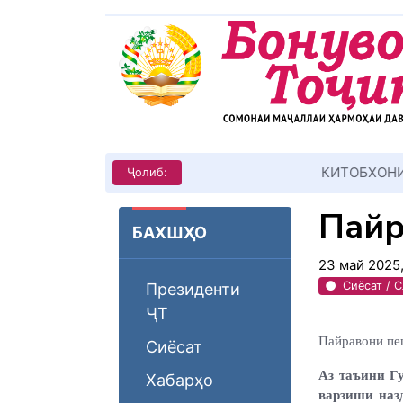
КИТОБХОНИРО ДАР ХУД ТАШ
Ҷолиб:
Пайр
БАХШҲО
23 май 2025
Сиёсат / 
Президенти
ҶТ
Пайравони пе
Сиёсат
Аз таъини Г
Хабарҳо
варзиши наз