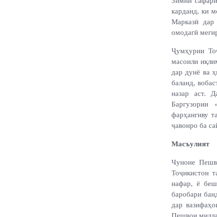
Зимни сафари
карданд, ки 
Марказӣ дар
омодагӣ меги
Ҷумҳурии То
масоили иқли
дар дунё ва 
баланд, вобас
назар аст. 
Баргузории 
фарҳангиву т
ҷавонро ба са
Масъулият
Чуноне Пешв
Тоҷикистон т
нафар, ё беш
баробари бан
дар вазифаҳо
Пешвои миллат