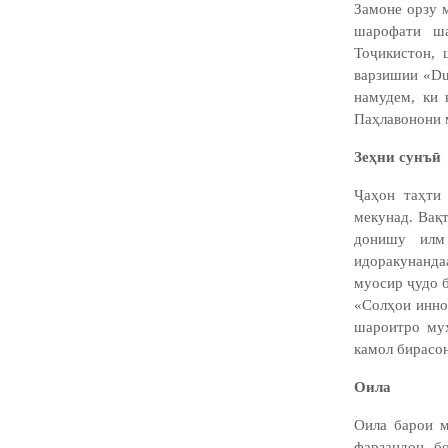
Замоне орзу м
шарофати ш
Тоҷикистон,
варзишии «Du
намудем, ки 
Паҳлавонони м
Зеҳни сунъӣ
Ҷаҳон таҳти 
мекунад. Вақт
донишу илм
идоракунанд
муосир ҷудо б
«Солҳои инно
шароитро муҳ
камол бирасо
Оила
Оила барои м
фарзандон, б