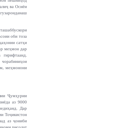
ҳмон пешниҳод
алиҷ ва Осиёи
гузаронданаш
ташаббускори
соии оби тоза
ҷаҳонии сатҳи
зор меҳмон дар
 гирифтаанд.
 чорабиниҳои
ем, меҳмонони
лии Ҷумҳурии
зиёда аз 9000
медиҳанд. Дар
ии Тоҷикистон
над аз ҷониби
анҷоми рисолат