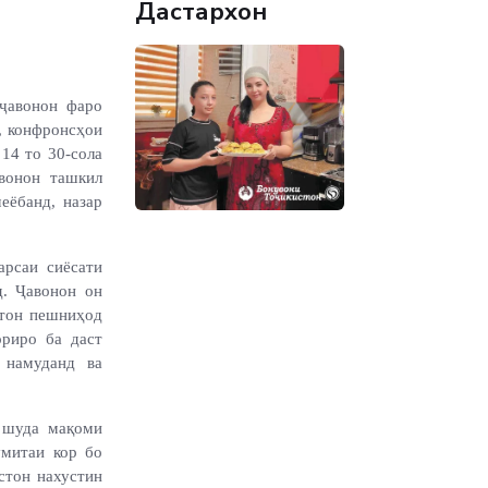
Дастархон
 ҷавонон фаро
, конфронсҳои
14 то 30-сола
вонон ташкил
еёбанд, назар
арсаи сиёсати
д. Ҷавонон он
стон пешниҳод
ориро ба даст
 намуданд ва
 шуда мақоми
умитаи кор бо
стон нахустин