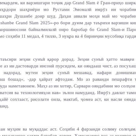
екардем, ки варзишгари тоҷик дар Grand Slam ё Гран-приҳо ширк
аҳрдори шаҳриёри мо Рустами Эмомалӣ имрӯз ин чорабин
 шаҳри Душанбе доир шуд. Даҳаи аввали моҳи май мо чораби
shanbe Grand Slam 2025»-ро бори дуюм дар таърихи варзиши ки
коршиносони байналмилалӣ онро баробар бо Grand Slam-и Пар
о соҳиби 11 медал, 4 тилло, 3 нуқра ва 4 биринҷии мусобиқа гард
таъсири зеҳни сунъӣ қарор дорад. Зеҳни сунъӣ ҳатто мавқеи
е аз ин дастоварди инсонӣ пурсидем, ки ояндааш чист, аз посуха
 надорад, мутеи зеҳни сунъӣ мешавад, нафари донишман
ааш бошад», -дар ҳайрат афтодам. Мо аз раванди пешрафти т
уда наметавонем. Маҳз аз ин хотир, Сарвари ояндабини мо солҳо
ватсия ва технологияҳои нав» эълон намуданд. Имрӯз давлат там
айё сохтааст, рисолати оила, мактаб, ҷомеа аст, ки насли оянда
нанд.
ан муҳим ва муқаддас аст. Соҳиби 4 фарзанди солиму солеҳам
о модарашон саҳми баробар дорем. Ҳамсарамро пас аз издивоҷ 