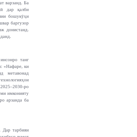
ат варзанд. Ба
ӣ дар қалби
нии бошукӯҳи
швар баргузор
иж донистанд.
иданд.
 инсонро танг
ш: «Нафаре, ки
д метавонад
ехнологияҳои
и 2025–2030-ро
оми имконияту
ро арзанда ба
. Дар тарбияи
соҳибмаълумот