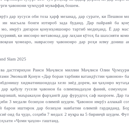
зурги ҷавонони ҷумҳурӣ муваффақ бошем.
рӯз дар хусуси оби тоза ҳарф мезанад, дар сурате, ки Пешвои м
и ин масъала бонги изтироб зада буданд. Дар пайравӣ ба қон
 мо, имрӯз дигарон қонунҳояшонро тартиб медиҳанд. Ё дар мас
уриявӣ, ки инсонро метавонад дар лаҳзаи кӯтоҳ ба шахсияти коми
воқеан ҷомеаро, наврасону ҷавононро дар роҳи илму дониш а
and Slam 2025
 ва дастгириҳои Раиси Маҷлиси миллии Маҷлиси Олии Ҷумҳури
тами Эмомалӣ Қонун «Дар бораи тарбияи ватандӯстии ҷавонон» ба 
ибдонишу хидматнишондода хело зиёд дорем, ки ҷаҳонро мутаҳа
и дар қабулу гусели ҷавонон ба олимпиадаҳои фаннӣ, озмунҳои 
варзишӣ, маъракаҳои фарҳангӣ дар фурудгоҳ саф наороем. Дар т
ҳиби 3 медали бозиҳои олимпӣ шудем. Ҷавонон имрӯз аллакай со
ӣ барои иштирок дар бозиҳои навбатии олимпӣ гардиданд. Бо
иё оид ба ҷудо, соҳиби 7 медал: 2 нуқра ва 5 биринҷӣ шудем. Фу
роҳхати «Ҷоми ҷаҳон» гаштанд.