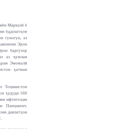
иёи Марказӣ ё
ани ёддоштҳои
и гуногун, аз
ҷавонони Эрон
рон баргузор
из аз ҷумлаи
арам Эмомалӣ
истон ҳатман
л Тоҷикистон
он ҳудуди 160
сми ифтитоҳии
 Панҷакент,
они давлатҳои
.