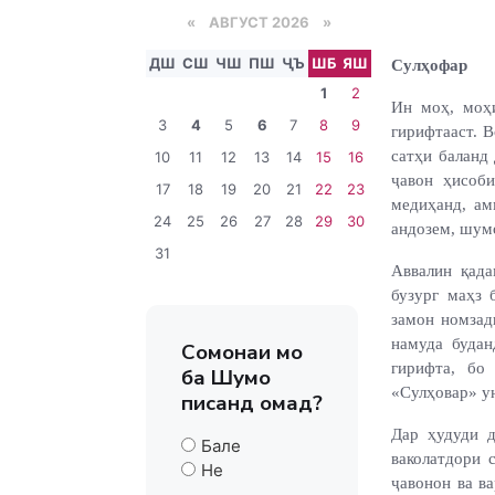
«
АВГУСТ 2026 »
ДШ
СШ
ЧШ
ПШ
ҶЪ
ШБ
ЯШ
Сулҳофар
1
2
И
н моҳ, моҳ
3
4
5
6
7
8
9
гирифтааст. 
сатҳи баланд
10
11
12
13
14
15
16
ҷавон ҳисоб
17
18
19
20
21
22
23
медиҳанд, ам
24
25
26
27
28
29
30
андозем, шумо
31
Аввалин қада
бузург маҳз 
замон номзад
намуда будан
Сомонаи мо
гирифта, бо
ба Шумо
«Сулҳовар» у
писанд омад?
Дар ҳудуди 
Бале
ваколатдори 
Не
ҷавонон ва в