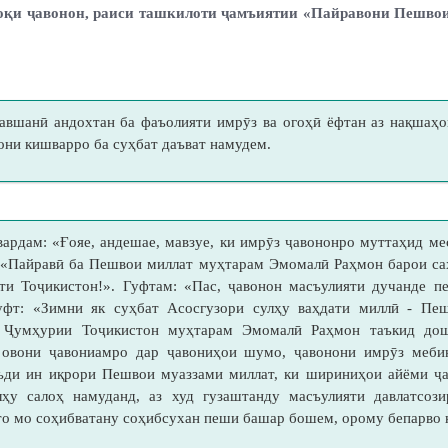
оқи ҷавонон, раиси ташкилоти ҷамъиятии «Пайравони Пешвои
авшанӣ андохтан ба фаъолияти имрӯз ва огоҳӣ ёфтан аз нақшаҳ
они кишварро ба суҳбат даъват намудем
.
ардам: «Ғояе, андешае, мавзуе, ки имрӯз ҷавононро муттаҳид ме
: «Пайравӣ ба Пешвои миллат муҳтарам Эмомалӣ Раҳмон барои са
ти Тоҷикистон!». Гуфтам: «Пас, ҷавонон масъулияти дучанде п
уфт: «Зимни як суҳбат Асосгузори сулҳу ваҳдати миллӣ - Пеш
 Ҷумҳурии Тоҷикистон муҳтарам Эмомалӣ Раҳмон таъкид до
 овони ҷавониамро дар ҷавониҳои шумо, ҷавонони имрӯз меби
ъди ин иқрори Пешвои муаззами миллат, ки шириниҳои айёми ҷ
лҳу салоҳ намуданд, аз худ гузаштанду масъулияти давлатсоз
то мо соҳибватану соҳибсухан пеши башар бошем, орому бепарв