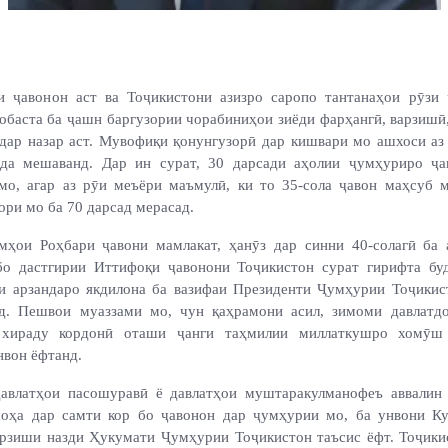
и ҷавонон аст ва Тоҷикистони азизро саропо тантанаҳои рӯзи
Вобаста ба ҷашн баргузории чорабиниҳои зиёди фарҳангӣ, варзишӣ
 дар назар аст. Мувофиқи қонунгузорӣ дар кишвари мо ашхоси аз 
ида мешаванд. Дар ин сурат, 30 дарсади аҳолии ҷумҳуриро ҷа
мо, агар аз рӯи меъёри маъмулӣ, ки то 35-сола ҷавон маҳсуб м
ри мо ба 70 дарсад мерасад.
мҳои Роҳбари ҷавони мамлакат, ҳанӯз дар синни 40-солагӣ ба 
бо дастгирии Иттифоқи ҷавонони Тоҷикистон сурат гирифта бу
и арзандаро якдилона ба вазифаи Президенти Ҷумҳурии Тоҷики
д. Пешвои муаззами мо, чун қаҳрамони асил, зимоми давлатд
 хираду кордонӣ оташи ҷанги таҳмилии миллаткушро хомӯш
нвон ёфтанд.
давлатҳои пасошуравӣ ё давлатҳои муштаракулманофеъ аввалин
соҳа дар самти кор бо ҷавонон дар ҷумҳурии мо, ба унвони К
арзиши назди Ҳукумати Ҷумҳурии Тоҷикистон таъсис ёфт. Тоҷики