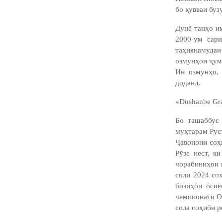
бо қувваи бу
Дунё танҳо им
2000-ум сар
таҳиянамудаи
озмунҳои ҷумҳ
Ин озмунҳо, 
доданд.
«Dushanbe Gr
Бо ташаббус
муҳтарам Рус
Ҷавонони соҳ
Рӯзе нест, к
чорабиниҳои 
соли 2024 со
бозиҳои осиё
чемпионати Ос
сола соҳиби 