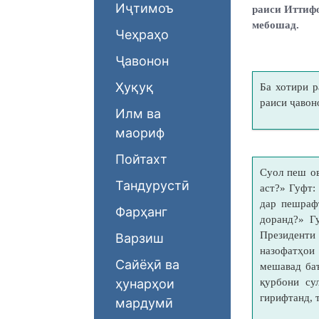
Иҷтимоъ
раиси Иттиф
мебошад.
Чеҳраҳо
Ҷавонон
Ҳуқуқ
Ба хотири р
раиси ҷавон
Илм ва
маориф
Пойтахт
Суол пеш ов
Тандурустӣ
аст?» Гуфт
дар пешраф
Фарҳанг
доранд?» Г
Президенти
Варзиш
назофатҳои
Сайёҳӣ ва
мешавад ба
ҳунарҳои
қурбони су
гирифтанд, 
мардумӣ