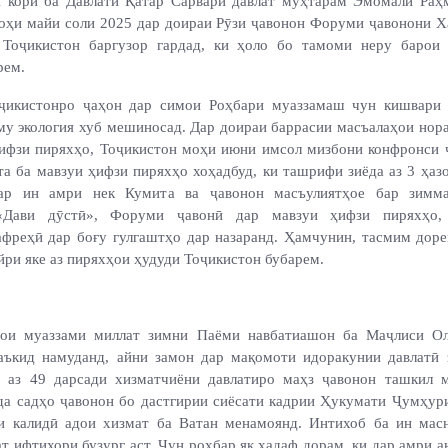
 корӣ ба Давлати Қатар Сарвари давлат муҳтарам Эмомалӣ Ра
моҳи майи соли 2025 дар доираи Рӯзи ҷавонон Форуми ҷавонони Х
 Тоҷикистон баргузор гардад, ки ҳоло бо тамоми неру барои 
рем.
ҷикистонро ҷаҳон дар симои Роҳбари муаззамаш чун кишвари 
му экология хуб мешиносад. Дар доираи баррасии масъалаҳои нора
ҳифзи пиряхҳо, Тоҷикистон моҳи июни имсол мизбони конфронси 
та ба мавзуи ҳифзи пиряхҳо хоҳадбуд, ки ташрифи зиёда аз 3 ҳа
Дар ин амри нек Кумита ва ҷавонон масъулиятҳое бар зимма
«Дави дӯстӣ», Форуми ҷавонӣ дар мавзуи ҳифзи пиряхҳо,
афреҳӣ дар боғу гулгаштҳо дар назаранд. Ҳамчунин, тасмим дор
йри яке аз пиряхҳои ҳудуди Тоҷикистон бубарем.
ои муаззами миллат зимни Паёми навбатиашон ба Маҷлиси О
аъкид намуданд, айни замон дар мақомоти идоракунии давлатӣ 
 аз 49 дарсади хизматчиёни давлатиро маҳз ҷавонон ташкил 
да садҳо ҷавонон бо дастгирии сиёсати кадрии Ҳукумати Ҷумҳур
и калидӣ адои хизмат ба Ватан менамоянд. Интихоб ба ин мас
 ифтихори бузург аст. Чун роҳбар як ҳадаф дорам, ки дар амри 