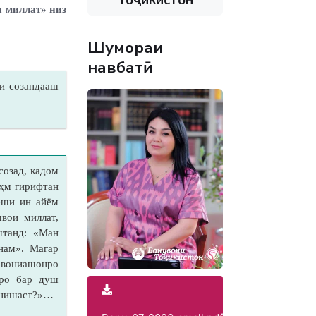
 миллат» низ
Шумораи
навбатӣ
ои созандааш
созад, кадом
ҳм гирифтан
еши ин айём
вои миллат,
штанд: «Ман
нам». Магар
авониашонро
иро бар дӯш
о нишаст?»…