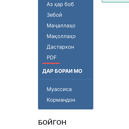
Аз ҳар боб
Зебоӣ
Маҷаллаҳо
Мақоллаҳо
Дастархон
PDF
ДАР БОРАИ МО
Муассиса
Кормандон
БОЙГОНӢ