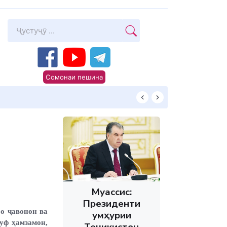
Сомонаи пешина
Суханони Пешво
Муассис:
Президенти
о ҷавонон ва
Ҷумҳурии
уф ҳамзамон,
Тоҷикистон