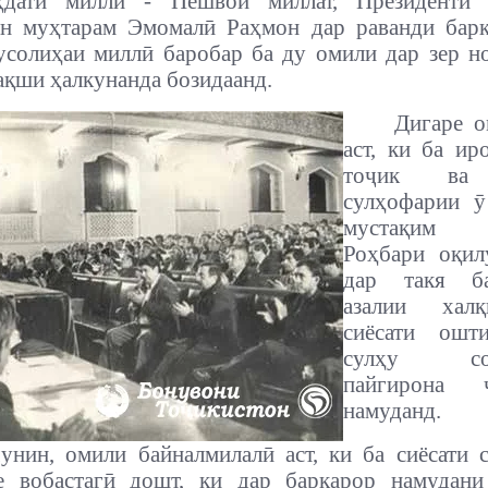
ҳдати миллӣ - Пешвои миллат, Президенти
он муҳтарам Эмомалӣ Раҳмон дар раванди барқ
усолиҳаи миллӣ баробар ба ду омили дар зер 
ақши ҳалкунанда бозидаанд.
Дигаре о
аст, ки ба ир
тоҷик ва 
сулҳофарии ӯ
мустақим
Роҳбари оқил
дар такя б
азалии хал
сиёсати ошт
сулҳу соз
пайгирона ҷ
намуданд.
унин, омили байналмилалӣ аст, ки ба сиёсати 
е вобастагӣ дошт, ки дар барқарор намудани