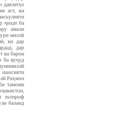
н давлатҳо
ам аст, ки
асъулияти
р ҷиҳат ба
ору амали
кури миллӣ
ӣ, ки дар
рдад, дар
т ва барои
р ба вуҷуд
мумимиллӣ
 шахсияти
алӣ Раҳмон
би тамоми
оҷикистон,
ӣ эътироф
узи баланд