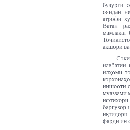
бузурги с
ояндаи н
атрофи ху
Ватан ра
мамлакат 
Тоҷикисто
ақшори ва
Соки
навбатии
илҳоми то
корхонаҳ
иншооти с
муаззами 
ифтихори 
баргузор 
иқтидори 
фарди ин 