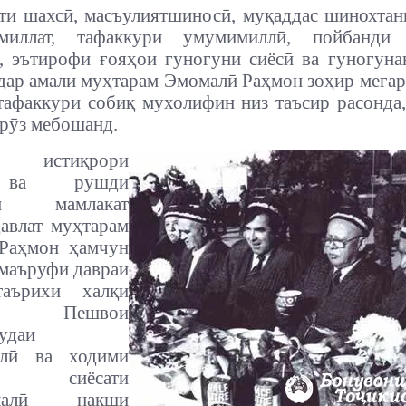
ти шахсӣ, масъулиятшиносӣ, муқаддас шинохта
миллат, тафаккури умумимиллӣ, пойбанди
, эътирофи ғояҳои гуногуни сиёсӣ ва гуногун
 дар амали муҳтарам Эмомалӣ Раҳмон зоҳир мегар
тафаккури собиқ мухолифин низ таъсир расонда
рӯз мебошанд.
 истиқрори
 ва рушди
ли мамлакат
авлат муҳтарам
Раҳмон ҳамчун
маъруфи давраи
таърихи халқи
, Пешвои
удаи
ллӣ ва ходими
ни сиёсати
илалӣ нақши