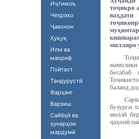
Хуҷанди 
Иҷтимоъ
тоҷикро а
ваҳдати
Чеҳраҳо
тоҷикон
Ҷавонон
муҳимта
кишварам
Ҳуқуқ
миллиро у
Илм ва
Тоҷи
маориф
мамолики 
Пойтахт
бесабаб 
Тоҷикист
Тандурустӣ
баланд до
Фарҳанг
Сарв
Варзиш
бузурги т
миллӣ бер
Сайёҳӣ ва
ҷаҳонӣ па
ҳунарҳои
мардумӣ