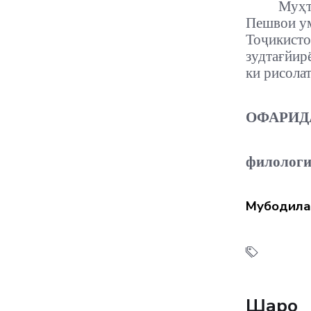
Муҳт
Пешвои ум
Тоҷикис
зудтағйир
ки рисола
ОФАРИД
филолог
Мубодила
Шарҳҳо