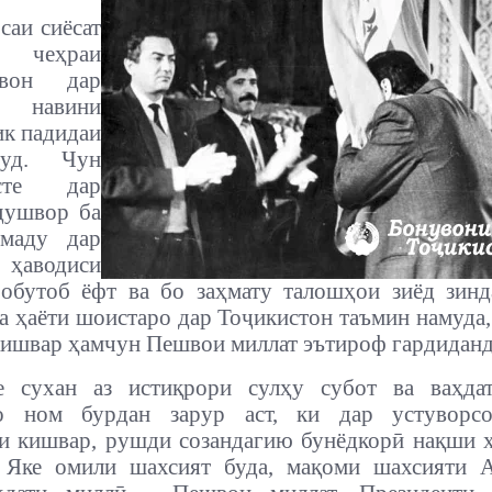
саи сиёсат
 чеҳраи
вон дар
 навини
ик падидаи
уд. Чун
асте дар
душвор ба
маду дар
 ҳаводиси
обутоб ёфт ва бо заҳмату талошҳои зиёд зин
а ҳаёти шоистаро дар Тоҷикистон таъмин намуда,
ишвар ҳамчун Пешвои миллат эътироф гардиданд
е сухан аз истиқрори сулҳу субот ва ваҳдат
о ном бурдан зарур аст, ки дар устуворсо
и кишвар, рушди созандагию бунёдкорӣ нақши 
. Яке омили шахсият буда, мақоми шахсияти А