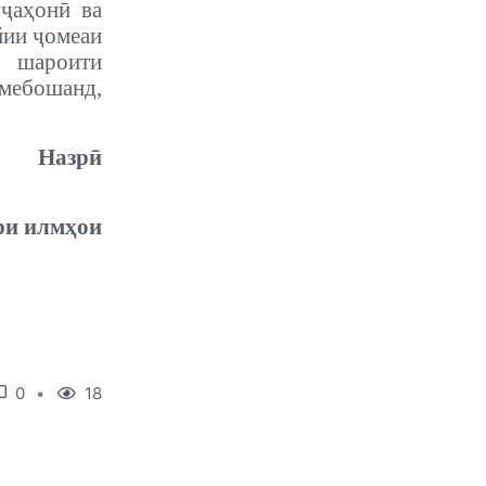
ҷаҳонӣ ва
йии ҷомеаи
 шароити
 мебошанд,
Назрӣ
ри илмҳои
0
18