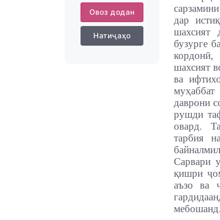
сарзамини
Овоз додан
дар истиқ
шахсият 
Натиҷаҳо
бузурге б
кордонӣ,
шахсият в
ва ифтих
муҳаббат
даврони с
рушди таф
овард. Т
тарбия н
байналмил
Сарвари 
қишри ҷом
аъзо ва 
гардидаан
мебошанд