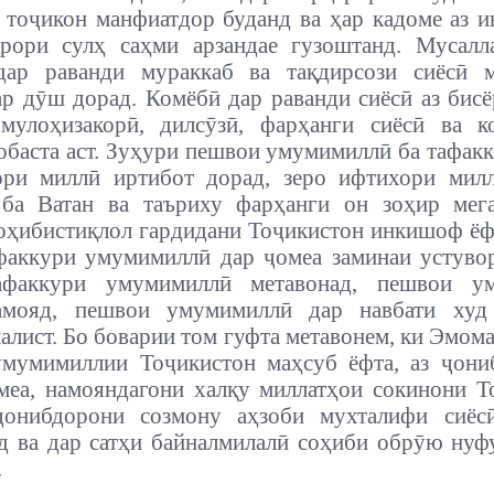
 тоҷикон манфиатдор буданд ва ҳар кадоме аз и
рори сулҳ саҳми арзандае гузоштанд. Мусалл
дар раванди мураккаб ва тақдирсози сиёсӣ м
ар дӯш дорад. Комёбӣ дар раванди сиёсӣ аз бисё
 мулоҳизакорӣ, дилсӯзӣ, фарҳанги сиёсӣ ва к
обаста аст. Зуҳури пешвои умумимиллӣ ба тафак
ори миллӣ иртибот дорад, зеро ифтихори милл
 ба Ватан ва таъриху фарҳанги он зоҳир мега
оҳибистиқлол гардидани Тоҷикистон инкишоф ёф
аккури умумимиллӣ дар ҷомеа заминаи устуво
афаккури умумимиллӣ метавонад, пешвои у
амояд, пешвои умумимиллӣ дар навбати худ
алист. Бо боварии том гуфта метавонем, ки Эмом
умумимиллии Тоҷикистон маҳсуб ёфта, аз ҷони
еа, намояндагони халқу миллатҳои сокинони Т
ҷонибдорони созмону аҳзоби мухталифи сиёс
д ва дар сатҳи байналмилалӣ соҳиби обрӯю нуф
.