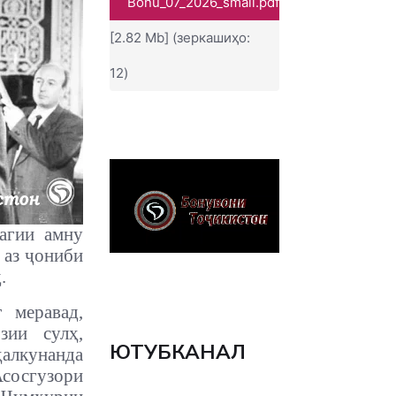
Bonu_07_2026_small.pdf
[2.82 Mb] (зеркашиҳо:
12)
дагии амну
 аз ҷониби
.
 меравад,
зии сулҳ,
ЮТУБКАНАЛ
ҳалкунанда
сосгузори