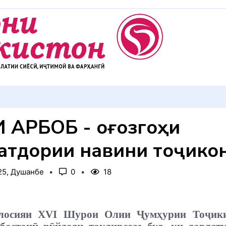
АККУЛ ДИҲЕМ
И АРБОБ - оғозгоҳи
атдории навини тоҷико
25, Душанбе
0
18
лосияи XVI Шурои Олии Ҷум
ҳ
урии Тоҷик