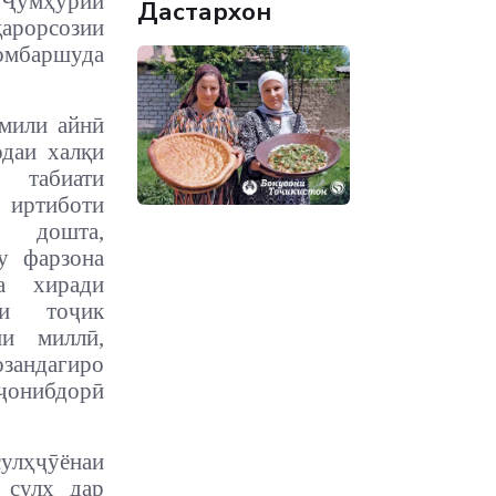
 Ҷумҳурии
Дастархон
арорсозии
номбаршуда
мили айнӣ
одаи халқи
табиати
 иртиботи
 дошта,
у фарзона
а хиради
қи тоҷик
ии миллӣ,
андагиро
онибдорӣ
сулҳҷӯёнаи
 сулҳ дар