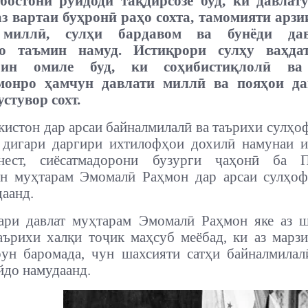
бостонӣ рӯйдоди тақдирсозе буд, ки давлат
з вартаи буҳронӣ раҳо сохта, тамомияти арз
 миллӣ, сулҳи бардавом ва бунёди дав
ро таъмин намуд. Истиқрори сулҳу ваҳда
рин омиле буд, ки соҳибистиқлолӣ ва
онро ҳамчун давлати миллӣ ва пояҳои да
стувор сохт.
кистон дар арсаи байналмилалӣ ва таърихи сулҳо
дигари даргири ихтилофҳои дохилӣ намунаи и
нест, сиёсатмадорони бузурги ҷаҳонӣ ба П
он муҳтарам Эмомалӣ Раҳмон дар арсаи сулҳоф
даанд.
ари давлат муҳтарам Эмомалӣ Раҳмон яке аз ш
аърихи халқи тоҷик маҳсуб меёбад, ки аз марз
ун баромада, чун шахсияти сатҳи байналмила
йдо намудаанд.