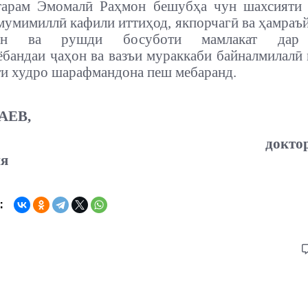
арам Эмомалӣ Раҳмон бешубҳа чун шахсияти 
умимиллӣ кафили иттиҳод, якпорчагӣ ва ҳамраъ
тон ва рушди босуботи мамлакат дар
ёбандаи ҷаҳон ва вазъи мураккаби байналмилалӣ
ти худро шарафмандона пеш мебаранд.
АЕВ,
докто
ия
: