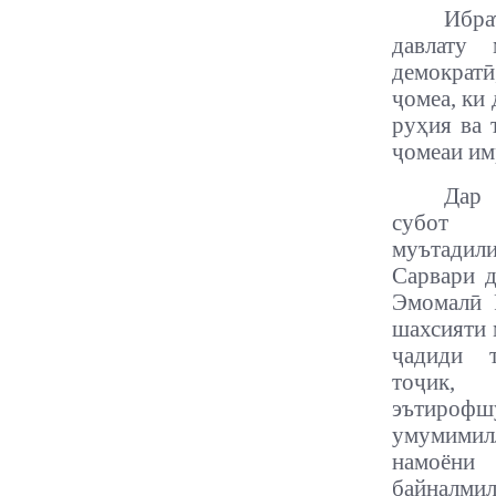
Ибра
давлату 
демократӣ
ҷомеа, ки
руҳия ва 
ҷомеаи им
Дар
субот
муътади
Сарвари д
Эмомалӣ 
шахсияти 
ҷадиди 
тоҷик
эътирофш
умумими
намоё
байналм