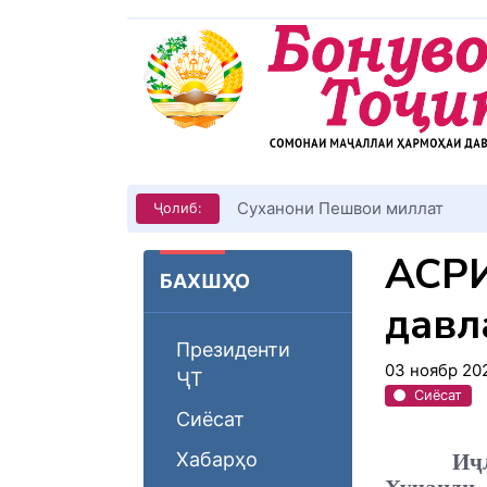
КИТОБХОНИРО ДАР ХУД ТАШ
Ҷолиб:
ҚАСР
БАХШҲО
давл
Президенти
03 ноябр 20
ҶТ
Сиёсат
Сиёсат
Хабарҳо
Иҷ