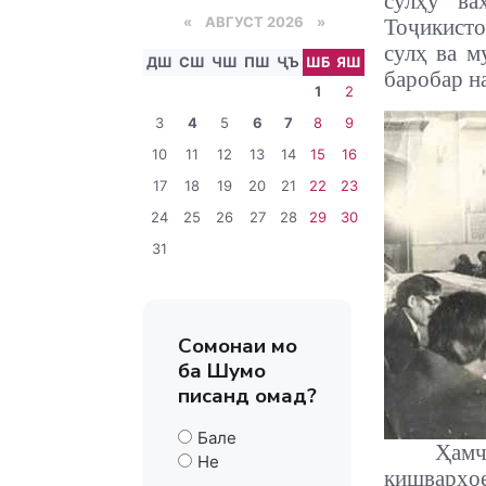
сулҳу ва
«
АВГУСТ 2026 »
Тоҷикист
сулҳ ва м
ДШ
СШ
ЧШ
ПШ
ҶЪ
ШБ
ЯШ
баробар н
1
2
3
4
5
6
7
8
9
10
11
12
13
14
15
16
17
18
19
20
21
22
23
24
25
26
27
28
29
30
31
Сомонаи мо
ба Шумо
писанд омад?
Бале
Ҳамч
Не
кишварҳо