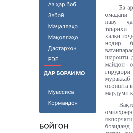
Аз ҳар боб
Ба ар
омадани
Зебоӣ
наву ҷа
Маҷаллаҳо
таърихи
халқи тоҷ
Мақоллаҳо
нодир б
Дастархон
ватанпар
шароити 
PDF
майдон о
гирудори
ДАР БОРАИ МО
мураккаб 
осоишта в
Муассиса
мардуми к
Кормандон
Вақт
омилҳоер
якпорчаги
БОЙГОНӢ
бозиданд