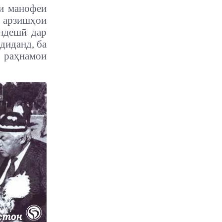
ни манофеи
 арзишҳои
андешӣ дар
диданд, ба
, раҳнамои