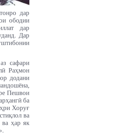
тонро дар
рои ободии
иллат дар
уданд. Дар
пуштибонии
аз сафари
лӣ Раҳмон
рор додани
андошёна,
вре Пешвои
арҳангӣ ба
аҳри Хоруғ
стиқлол ва
 ва ҳар як
».