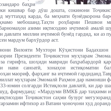
озандаро баҳри
еки кишвар бар дӯш дошта, сокинони Тоҷикис
д муттаҳид карда, ба меҳнати бунёдкорона ба
ҳнамо мебошанд.Таҳти роҳбарии Пешвои м
барномаҳои азими иқтисодию иҷтимоӣ амалӣ ш
н давлати миллии иҷтимоӣ бунёд гардид, ки аз 
сеи мардум бархӯрдор аст.
нони Вилояти Мухтори Кӯҳистони Бадахшон 
 кории Президенти Тоҷикистон муҳтарам Эмома
за гирифта, шоҳиди мавриди баҳрабардорӣ қа
ои нави саноатӣ, хонаҳои истиқоматии бал
оҳаи маориф, фарҳанг ва иҷтимоӣ гардиданд.Та
миллат муҳтарам Эмомалӣ Раҳмон дар намоиши ф
33-юмин солгарди Истиқлоли давлатӣ, ки дар ш
шуд, фармуданд: «Мардуми ВМКБ дар таҳкими и
иқтисодии Тоҷикистон саҳми бузург мегузоранд
сарзамин ифтихор аз Ватани ҷоноҷони худ доранд