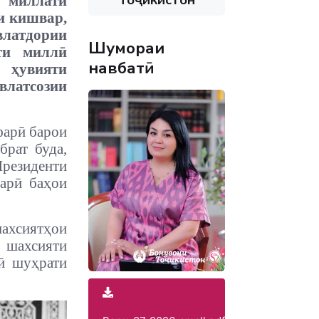
у миллати
ии кишвар,
латдории
Шумораи
ти миллӣ
навбатӣ
 ҳувияти
влатсозии
фарӣ барои
брат буда,
резиденти
арӣ баҳои
ахсиятҳои
и шахсияти
лӣ шуҳрати