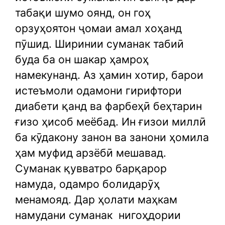
табақи шумо оянд, он гоҳ
орзуҳоятон ҷомаи амал хоҳанд
пӯшид. Ширинии суманак табиӣ
буда ба он шакар ҳамроҳ
намекунанд. Аз ҳамин хотир, барои
истеъмоли одамони гирифтори
диабети қанд ва фарбеҳӣ беҳтарин
ғизо ҳисоб меёбад. Ин ғизои миллӣ
ба кӯдакону занон ва занони ҳомила
ҳам муфид арзёбӣ мешавад.
Суманак қувватро барқарор
намуда, одамро болидарӯҳ
менамояд. Дар ҳолати маҳкам
намудани суманак
нигоҳдории