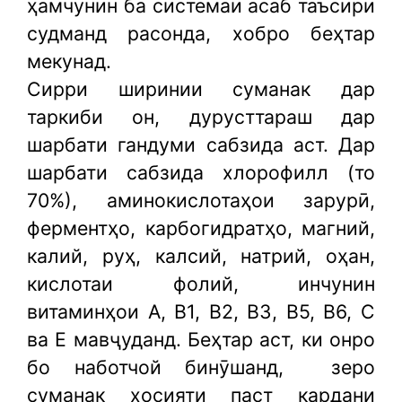
ҳамчунин ба системаи асаб таъсири
судманд расонда, хобро беҳтар
мекунад.
Сирри ширинии суманак дар
таркиби он, дурусттараш дар
шарбати гандуми сабзида аст. Дар
шарбати сабзида хлорофилл (то
70%), аминокислотаҳои зарурӣ,
ферментҳо, карбогидратҳо, магний,
калий, руҳ, калсий, натрий, оҳан,
кислотаи фолий, инчунин
витаминҳои A, B1, B2, B3, B5, B6, C
ва E мавҷуданд. Беҳтар аст, ки онро
бо наботчой бинӯшанд,
зеро
суманак хосияти паст кардани