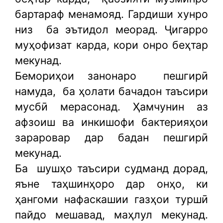
бартараф менамояд. Гардиши хунро
низ
ба эътидол меорад. Ҷигарро
муҳофизат карда, кори онро беҳтар
мекунад.
Бемориҳои занонаро
пешгирӣ
намуда,
ба ҳолати бачадон таъсири
мусбӣ мерасонад. Ҳамчунин аз
афзоиш ва инкишофи бактерияҳои
зараровар дар бадан пешгирӣ
мекунад.
Ба
шушҳо таъсири судманд дорад,
яъне таҳшинҳоро дар онҳо, ки
ҳангоми нафаскашии газҳои туршӣ
пайдо мешавад, маҳлул мекунад.