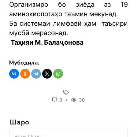
Организмро бо зиёда аз 19
аминокислотаҳо таъмин мекунад.
Ба системаи лимфавӣ ҳам
таъсири
мусбӣ мерасонад.
Таҳияи М. Балаҷонова
Мубодила:
0
30
Шарҳҳо