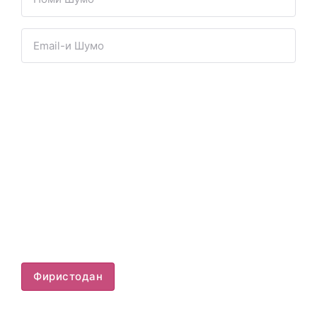
Фиристодан