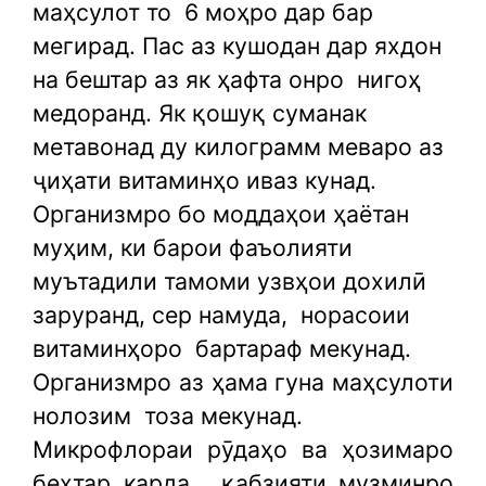
маҳсулот то
6 моҳро дар бар
мегирад. Пас аз кушодан дар яхдон
на бештар аз як ҳафта онро
нигоҳ
медоранд. Як қошуқ суманак
метавонад ду килограмм меваро аз
ҷиҳати витаминҳо иваз кунад.
Организмро бо моддаҳои ҳаётан
муҳим, ки барои фаъолияти
муътадили тамоми узвҳои дохилӣ
заруранд, сер намуда,
норасоии
витаминҳоро
бартараф мекунад.
Организмро аз ҳама гуна маҳсулоти
нолозим
тоза мекунад.
Микрофлораи рӯдаҳо ва ҳозимаро
беҳтар карда,
қабзияти музминро