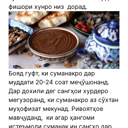
фишори хунро низ
дорад.
Бояд гуфт, ки суманакро дар
муддати 20-24 соат меҷӯшонанд.
Дар дохили дег сангҳои хурдеро
мегузоранд, ки суманакро аз сӯхтан
муҳофизат мекунад. Ривоятҳое
мавҷуданд,
ки агар ҳангоми
истеъмоли суманак ин сангҳо дар