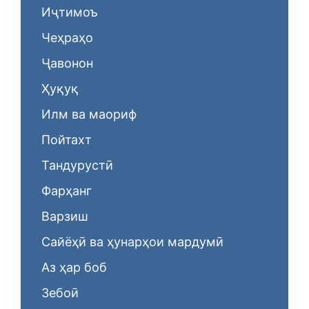
Иҷтимоъ
Чеҳраҳо
Ҷавонон
Ҳуқуқ
Илм ва маориф
Пойтахт
Тандурустӣ
Фарҳанг
Варзиш
Сайёҳӣ ва ҳунарҳои мардумӣ
Аз ҳар боб
Зебоӣ