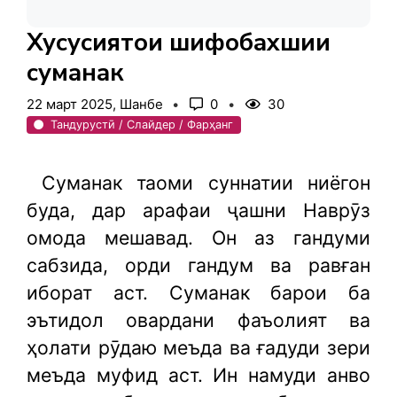
Хусусиятҳои шифобахшии
суманак
22 март 2025, Шанбе
0
30
Тандурустӣ / Слайдер / Фарҳанг
Суманак таоми суннатии ниёгон
буда, дар арафаи ҷашни Наврӯз
омода мешавад. Он аз гандуми
сабзида, орди гандум ва равған
иборат аст. Суманак барои ба
эътидол овардани фаъолият ва
ҳолати рӯдаю меъда ва ғадуди зери
меъда муфид аст. Ин намуди анво