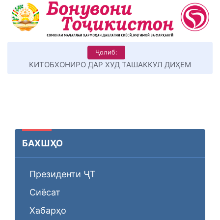
Ҷолиб:
КИТОБХОНИРО ДАР ХУД ТАШАККУЛ ДИҲЕМ
БАХШҲО
Президенти ҶТ
Сиёсат
Хабарҳо