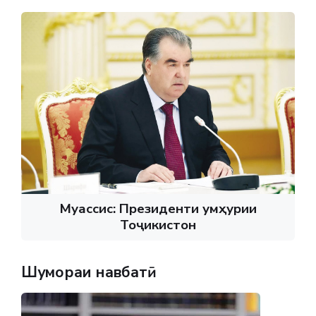
Муассис: Президенти Ҷумҳурии
Тоҷикистон
Шумораи навбатӣ