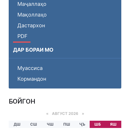
Маҷаллаҳо
Мақоллаҳо
Дастархон
PDF
ДАР БОРАИ МО
Муассиса
Кормандон
БОЙГОНӢ
«
АВГУСТ 2026 »
ДШ
СШ
ЧШ
ПШ
ҶЪ
ШБ
ЯШ