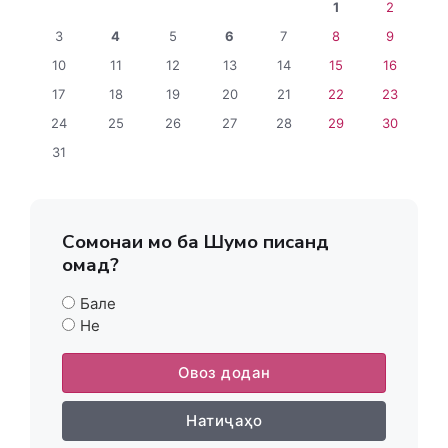
1
2
3
4
5
6
7
8
9
10
11
12
13
14
15
16
17
18
19
20
21
22
23
24
25
26
27
28
29
30
31
Сомонаи мо ба Шумо писанд
омад?
Бале
Не
Овоз додан
Натиҷаҳо