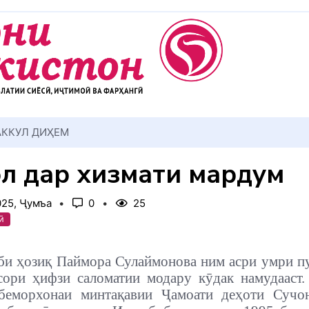
АККУЛ ДИҲЕМ
ол дар хизмати мардум
025, Ҷумъа
0
25
ӣ
би ҳозиқ Паймора Сулаймонова ним асри умри п
ори ҳифзи саломатии модару кӯдак намудааст
беморхонаи минтақавии Ҷамоати деҳоти Сучо