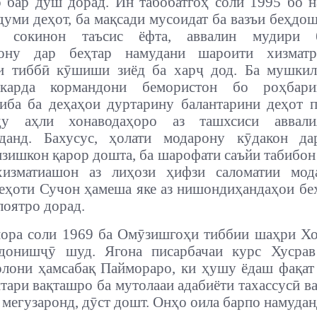
бар дӯш дорад. Ин табобатгоҳ соли 1995 бо 
думи деҳот, ба мақсади мусоидат ба вазъи беҳдо
и сокинон таъсис ёфта, аввалин мудири 
ону дар беҳтар намудани шароити хизмат
аи тиббӣ кӯшиши зиёд ба харҷ дод. Ба мушкил
акарда кормандони бемористон бо роҳбари
иба ба деҳаҳои дуртарину балантарини деҳот 
ду аҳли хонаводаҳоро аз ташхсиси аввал
нданд. Бахусус, ҳолати модарону кӯдакон да
изишкон қарор дошта, ба шарофати саъйи табибон
хизматиашон аз лиҳози ҳифзи саломатии мод
еҳоти Сучон ҳамеша яке аз нишондиҳандаҳои бе
лоятро дорад.
ора соли 1969 ба Омӯзишгоҳи тиббии шаҳри Хо
 донишҷӯ шуд. Ягона писарбачаи курс Хусрав
лони ҳамсабақ Паймораро, ки ҳушу ёдаш фақат
тари вақташро ба мутолааи адабиёти тахассусӣ ва
 мегузаронд, дӯст дошт. Онҳо оила барпо намудан