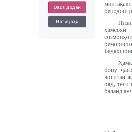
минтақави
Овоз додан
беподош р
Натиҷаҳо
Пизи
ҳамсояи 
созмонҳо
беморис
Бадахшони
Ҳамк
бону ҷас
воситаи а
ояд, теғи
баланд а