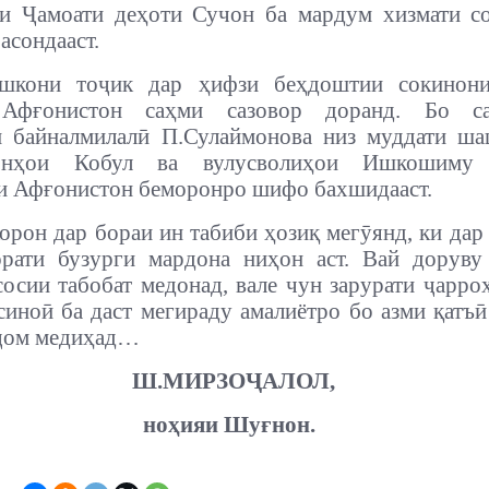
и Ҷамоати деҳоти Сучон ба мардум хизмати с
асондааст.
шкони тоҷик дар ҳифзи беҳдоштии сокинон
Афғонистон саҳми сазовор доранд. Бо са
и байналмилалӣ П.Сулаймонова низ муддати ша
тонҳои Кобул ва вулусволиҳои Ишкошиму
 Афғонистон беморонро шифо бахшидааст.
орон дар бораи ин табиби ҳозиқ мегӯянд, ки дар
орати бузурги мардона ниҳон аст. Вай доруву
сосии табобат медонад, вале чун зарурати ҷарро
 синоӣ ба даст мегираду амалиётро бо азми қатъӣ
нҷом медиҳад…
Ш.МИРЗОҶАЛОЛ,
ноҳияи Шуғнон.