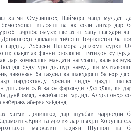
аз хатми Омӯзишгоҳ Паймора чанд муддат д
 беморхонаи вилоятӣ ва як соли дигар дар б
рғоб таҷриба омӯхт, пас аз ин зану шавҳари ҷа
 Донишгоҳи давлатии тиббии Тоҷикистон ба н
о гардид. Азбаски Паймора дипломи сурхи О
ошт, фақат аз фанни биология имтиҳон супурд
ав дар комиссияи мандатӣ нагузашт, вале аз му
болида буду ӯро дилпур намуд, ки муттакояш
иқ ҷавонзан ба таҳсил ва шавҳараш ба кор дар
аҳр пардохтанду ҳосили ҷидду ҷаҳди шашс
н дипломи олӣ ва се фарзанди дӯстрӯяк, ки да
ба дунё омад, насибашон гардид. Алҳол онҳо с
 набераву абераи зиёданд.
аз хатми Донишгоҳ дар шуъбаи ҷарроҳии б
Хадамоти «Ёрии таъҷилӣ» дар шаҳри Хоруғва со
орхонаҳои марказии ноҳияи Шуғнон ва бе