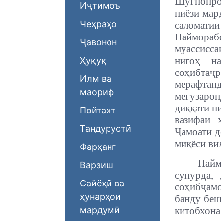
Шуғнонро 
Иҷтимоъ
ниёзи мар
Чеҳраҳо
саломати
Паймораб
Ҷавонон
муассисс
нигоҳ н
Ҳуқуқ
соҳибтаҷр
Илм ва
мерафтан
маориф
мегузаро
диққати п
Пойтахт
вазифаи 
Тандурустӣ
Ҷамоати д
миқёси ви
Фарҳанг
Пайм
Варзиш
супурда,
Сайёҳӣ ва
соҳибҷамо
ҳунарҳои
банду беш
мардумӣ
китобхона