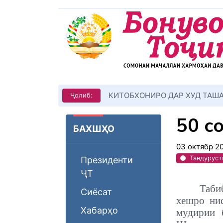
КИТОБХОНИРО ДАР ХУД ТАШ
Ҷолиб:
50 с
БАХШҲО
03 октябр 2
Тандуруст
Президенти
ҶТ
Таби
Сиёсат
хешро нис
Хабарҳо
мудирии 