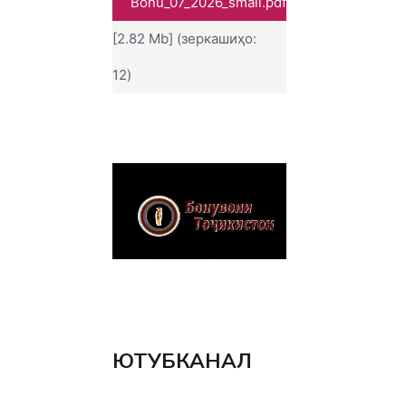
Bonu_07_2026_small.pdf
[2.82 Mb] (зеркашиҳо:
12)
ЮТУБКАНАЛ