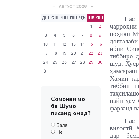
«
АВГУСТ 2026 »
ДШ
СШ
ЧШ
ПШ
ҶЪ
ШБ
ЯШ
Пас 
ҷарроҳии
1
2
ноҳияи Му
3
4
5
6
7
8
9
довталаби
10
11
12
13
14
15
16
ибни Син
17
18
19
20
21
22
23
тиббиро д
24
25
26
27
28
29
30
шуд. Хуср
ҳамсараш 
31
Ҳамин тар
тиббии ш
таҳсилашо
Сомонаи мо
пайи ҳам 
ба Шумо
фарзанд ва
писанд омад?
Пас 
Бале
вилоятӣ, 
Не
дар бем