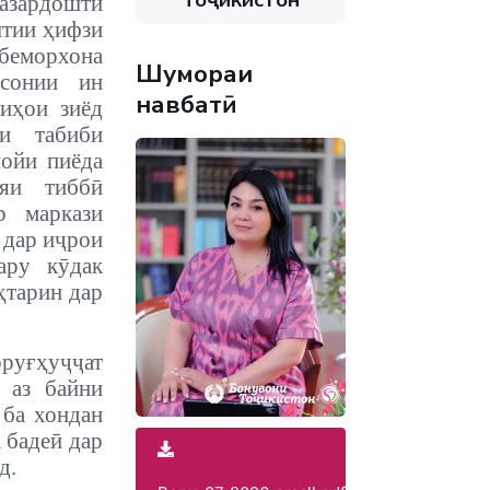
назардошти
штии ҳифзи
беморхона
Шумораи
рсонии ин
навбатӣ
иҳои зиёд
и табиби
пойи пиёда
ияи тиббӣ
р маркази
 дар иҷрои
ару кӯдак
ҳтарин дар
руғҳуҷҷат
 аз байни
 ба хондан
 бадеӣ дар
д.