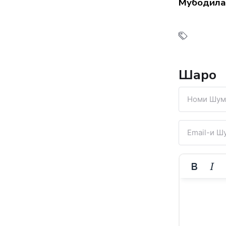
Мубодила
Шарҳҳо