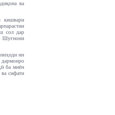
одиқона ва
и кишвари
рпарастии
ш сол дар
 Шуғнони
 ниҳоди ин
 дармонро
ҳӣ ба миён
 ва сифати