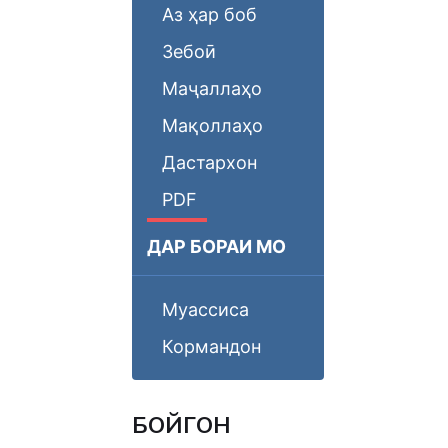
Аз ҳар боб
Зебоӣ
Маҷаллаҳо
Мақоллаҳо
Дастархон
PDF
ДАР БОРАИ МО
Муассиса
Кормандон
БОЙГОНӢ