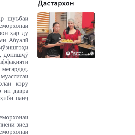
Дастархон
ар шуъбаи
еморхонаи
вон ҳар ду
оми Абуалӣ
мӯзишгоҳи
а, донишҷӯ
ваффақияти
 мегардад.
 муассисаи
олаи кору
р ин давра
оҳиби панҷ
еморхонаи
лиёни зиёд
морхонаи