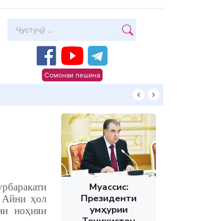
Сомонаи пешина
Суханони Пешво
Муассис:
урбаракати
Президенти
. Айни ҳол
Ҷумҳурии
ни ноҳияи
Тоҷикистон