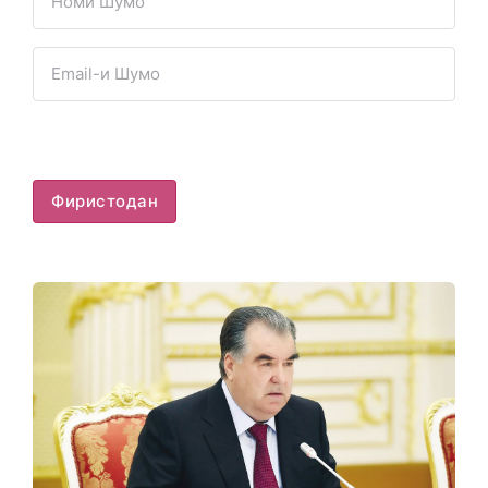
Фиристодан