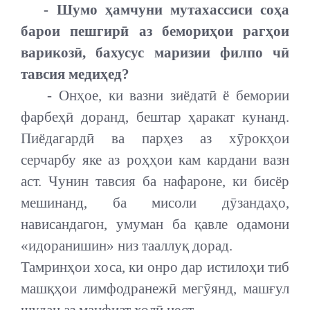
- Шумо ҳамчуни мутахассиси соҳа
барои пешгирӣ аз бемориҳои рагҳои
варикозӣ, бахусус маризии филпо чӣ
тавсия медиҳед?
- Онҳое, ки вазни зиёдатӣ ё бемории
фарбеҳӣ доранд, бештар ҳаракат кунанд.
Пиёдагардӣ ва парҳез аз хӯрокҳои
серчарбу яке аз роҳҳои кам кардани вазн
аст. Чунин тавсия ба нафароне, ки бисёр
мешинанд, ба мисоли дӯзандаҳо,
нависандагон, умуман ба қавле одамони
«идоранишин» низ тааллуқ дорад.
Тамринҳои хоса, ки онро дар истилоҳи тиб
машқҳои лимфодранежӣ мегӯянд, машғул