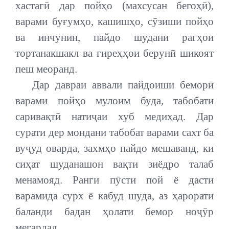
хастагӣ дар пойҳо (махсусан бегоҳӣ),
варами буғумҳо, кашишҳо, сӯзиши пойҳо
ва инчунин, пайдо шудани рагҳои
тортанакшакл ва гиреҳҳои берунӣ шикоят
пеш меоранд.
Дар давраи аввали пайдоиши беморӣ
варами пойҳо мулоим буда, табобати
саривақтӣ натиҷаи хуб медиҳад. Дар
сурати дер мондани табобат варами сахт ба
вуҷуд оварда, захмҳо пайдо мешаванд, ки
сиҳат шуданашон вақти зиёдро талаб
менамояд. Ранги пӯсти пой ё дасти
варамида сурх ё кабуд шуда, аз ҳарорати
баланди бадан ҳолати бемор ноҷӯр
мегардад.