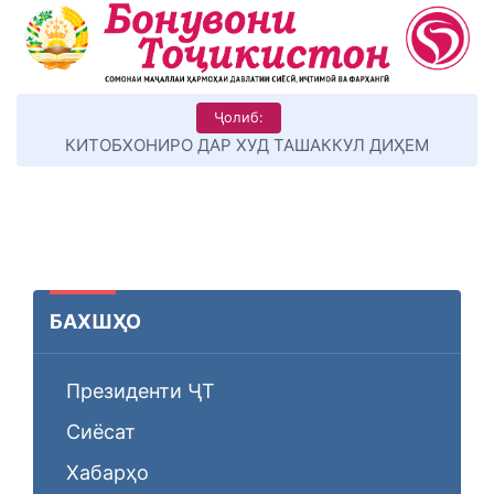
Ҷолиб:
КИТОБХОНИРО ДАР ХУД ТАШАККУЛ ДИҲЕМ
БАХШҲО
Президенти ҶТ
Сиёсат
Хабарҳо