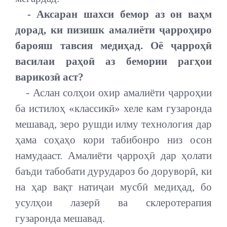
- Аксаран шахси бемор аз он ваҳм
дорад, ки пизишк амалиёти ҷарроҳиро
барояш тавсия медиҳад. Оё ҷарроҳӣ
василаи раҳоӣ аз бемории рагҳои
варикозӣ аст?
- Аслан солҳои охир амалиёти ҷарроҳии
ба истилоҳ «классикӣ» хеле кам гузаронда
мешавад, зеро рушди илму технология дар
ҳама соҳаҳо кори табибонро низ осон
намудааст. Амалиёти ҷарроҳӣ дар ҳолати
баъди табобати дурудароз бо доруворӣ, ки
на ҳар вақт натиҷаи мусбӣ медиҳад, бо
усулҳои лазерӣ ва склеротерапия
гузаронда мешавад.