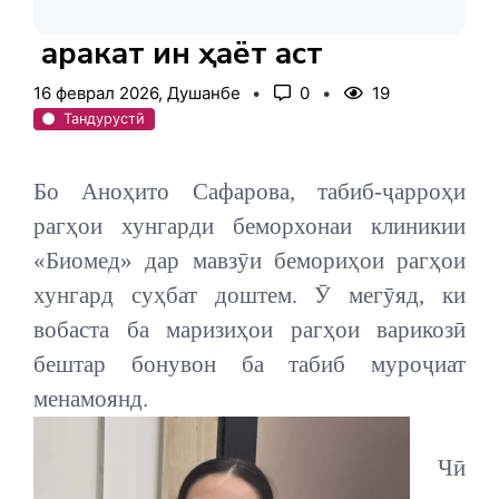
Ҳаракат ин ҳаёт аст
16 феврал 2026, Душанбе
0
19
Тандурустӣ
Бо Аноҳито Сафарова, табиб-ҷарроҳи
рагҳои хунгарди беморхонаи клиникии
«Биомед» дар мавзӯи бемориҳои рагҳои
хунгард суҳбат доштем. Ӯ мегӯяд, ки
вобаста ба маризиҳои рагҳои варикозӣ
бештар бонувон ба табиб муроҷиат
менамоянд.
Чӣ