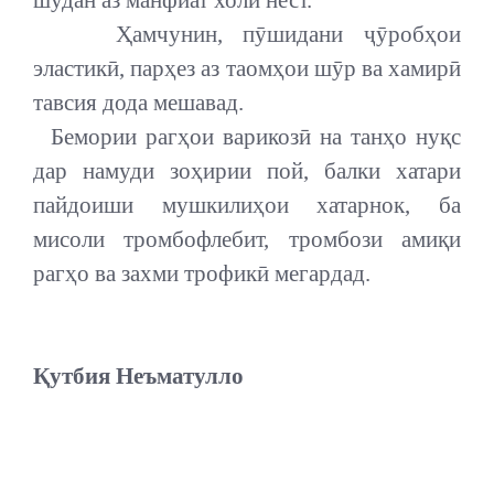
шудан аз манфиат холӣ нест.
Ҳамчунин, пӯшидани ҷӯробҳои
эластикӣ, парҳез аз таомҳои шӯр ва хамирӣ
тавсия дода мешавад.
Бемории рагҳои варикозӣ на танҳо нуқс
дар намуди зоҳирии пой, балки хатари
пайдоиши мушкилиҳои хатарнок, ба
мисоли тромбофлебит, тромбози амиқи
рагҳо ва захми трофикӣ мегардад.
Қутбия Неъматулло