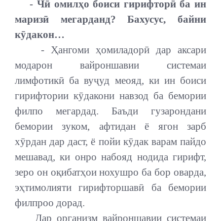
- Чӣ омилҳо боиси гирифторӣ ба ин
маризӣ мегарданд? Бахусус, байни
кӯдакон…
- Ҳангоми ҳомиладорӣ дар аксари
модарон вайроншавии системаи
лимфотикӣ ба вуҷуд меояд, ки ин боиси
гирифтории кӯдакони навзод ба бемории
филпо мегардад. Баъди гузарондани
бемории зуком, афтидан ё ягон зарб
хӯрдан дар даст, ё пойи кӯдак варам пайдо
мешавад, ки онро набояд нодида гирифт,
зеро он оқибатҳои нохушро ба бор оварда,
эҳтимолияти гирифторшавӣ ба бемории
филпроо дорад.
Дар организм вайроншавии системаи