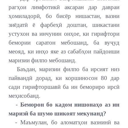
рагҳои лимфотикӣ аксаран дар давраи
ҳомиладорӣ, бо бисёр нишастан, вазни
зиёдатӣ ё фарбеҳӣ доштан, шикастани
устухон ва инчунин онҳое, ки гирифтори
бемории саратон мебошанд, ба вуҷуд
меояд, ки инҳо яке аз сабабҳои пайдоиши
маризии филпо мебошанд.
Баъдан, маризии филпо ба ирсият низ
пайвандӣ дорад, ки коршиносон 80 дар
сади гирифторшавӣ ба ин бемориро ирсӣ
меҳисобанд.
-
Беморон бо кадом нишонаҳо аз ин
маризӣ ба шумо шикоят мекунанд?
- Маъмулан, бо аломатҳои вазнинӣ ва