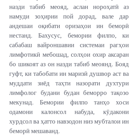
назди табиб меояд, аслан нороҳатӣ аз
намуди зоҳирии пой дорад, вале дар
андешаи оқибати оризаҳои ин беморӣ
нестанд. Бахусус, бемории филпо, ки
сабабаш вайроншавии системаи рагҳои
лимфотикӣ мебошад, солҳои охир аксаран
бо шикоят аз он назди табиб меоянд. Бояд
гуфт, ки табобати ин маризӣ душвор аст ва
муддати зиёд таҳти назорати духтури
лимфолог будани будан беморро тақозо
мекунад. Бемории филпо танҳо хоси
одамони калонсол набуда, кӯдакони
хурдсол ва ҳатто навзодон низ мубталои ин
беморӣ мешаванд.