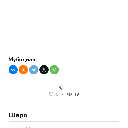
Мубодила:
0
19
Шарҳҳо