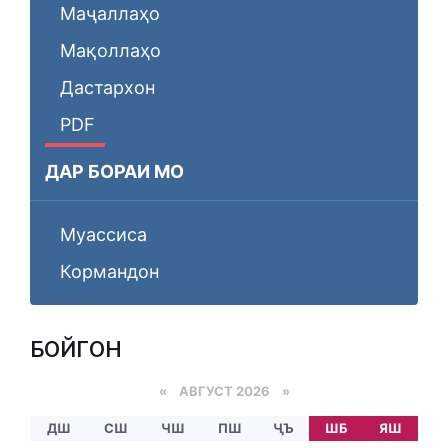
Маҷаллаҳо
Мақоллаҳо
Дастархон
PDF
ДАР БОРАИ МО
Муассиса
Кормандон
БОЙГОНӢ
«
АВГУСТ 2026 »
ДШ
СШ
ЧШ
ПШ
ҶЪ
ШБ
ЯШ