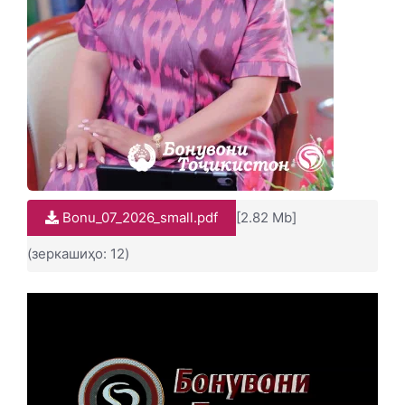
Bonu_07_2026_small.pdf
[2.82 Mb]
(зеркашиҳо: 12)