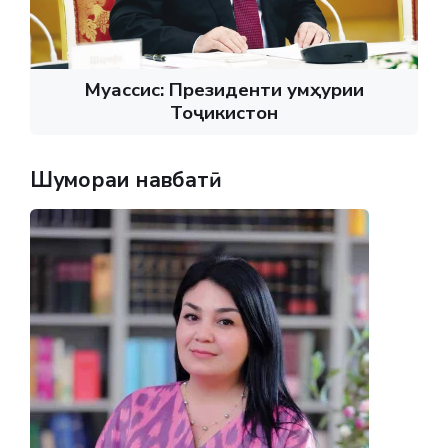
Муассис: Президенти Ҷумҳурии
Тоҷикистон
Шумораи навбатӣ