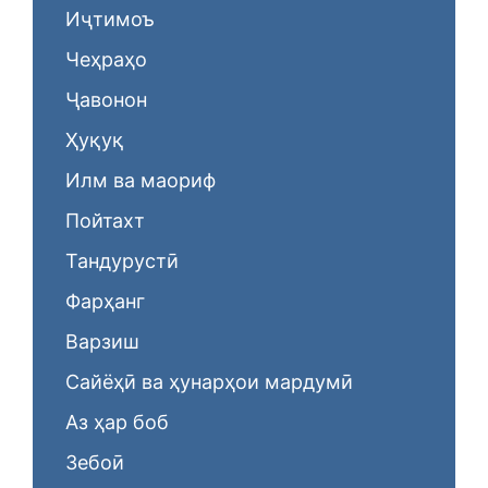
Иҷтимоъ
Чеҳраҳо
Ҷавонон
Ҳуқуқ
Илм ва маориф
Пойтахт
Тандурустӣ
Фарҳанг
Варзиш
Сайёҳӣ ва ҳунарҳои мардумӣ
Аз ҳар боб
Зебоӣ