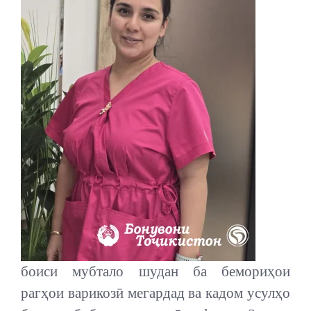
боиси мубтало шудан ба бемориҳои
рагҳои варикозӣ мегардад ва кадом усулҳо