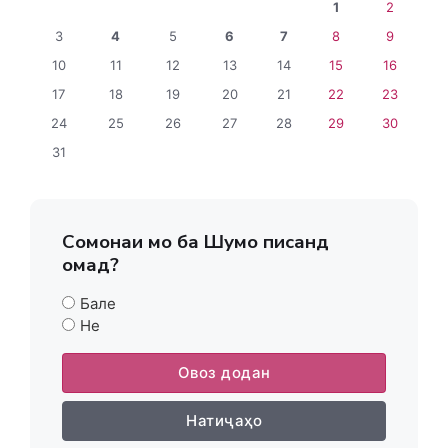
1
2
3
4
5
6
7
8
9
10
11
12
13
14
15
16
17
18
19
20
21
22
23
24
25
26
27
28
29
30
31
Сомонаи мо ба Шумо писанд
омад?
Бале
Не
Овоз додан
Натиҷаҳо