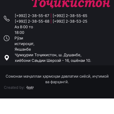
[+992] 2-38-55-67
|
[+992] 2-38-55-65
[+992] 2-38-55-68
|
[+992] 2-38-53-25
Аз 8:00 то
18:00
Рӯзи
истироҳат,
Якшанбе
Ҷумҳурии Тоҷикистон, ш. Душанбе,
хиёбони Саъдии Шерозӣ - 16, ошёнаи 10.
Сомонаи маҷаллаи ҳармоҳаи давлатии сиёсӣ, иҷтимоӣ
ва фарҳангӣ.
Created by: