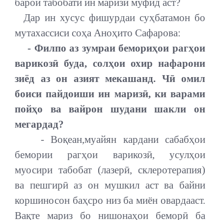
барои табобати ин маризӣ муфид аст?
Дар ин хусус фишурдаи суҳбатамон бо
мутахассиси соҳа Аноҳито Сафарова:
- Филпо аз зумраи бемориҳои рагҳои
варикозӣ буда, солҳои охир нафарони
зиёд аз он азият мекашанд. Чӣ омил
боиси пайдоиши ин маризӣ, ки варами
пойҳо ва вайрон шудани шакли он
мегардад?
- Воқеан,муайян кардани сабабҳои
бемории рагҳои варикозӣ, усулҳои
муосири табобат (лазерӣ, склеротерапия)
ва пешгирӣ аз он мушкил аст ва байни
коршиносон баҳсро низ ба миён овардааст.
Вақте мариз бо нишонаҳои беморӣ ба