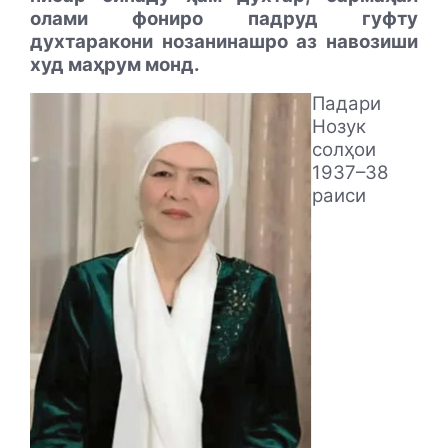
олами фониро падруд гуфту
духтаракони нозанинашро аз навозиши
худ маҳрум монд.
Падари
Нозук
солҳои
1937–38
раиси