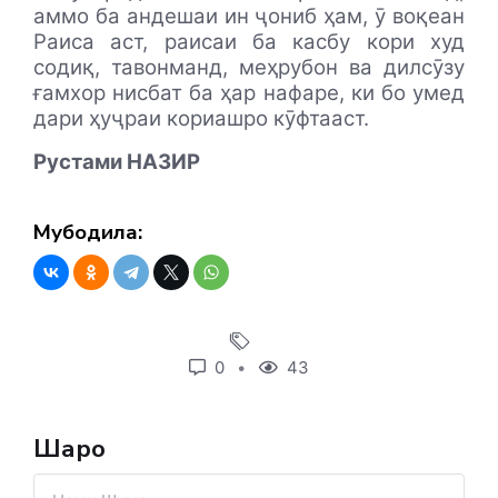
аммо ба андешаи ин ҷониб ҳам, ӯ воқеан
Раиса аст, раисаи ба касбу кори худ
содиқ, тавонманд, меҳрубон ва дилсӯзу
ғамхор нисбат ба ҳар нафаре, ки бо умед
дари ҳуҷраи кориашро кӯфтааст.
Рустами НАЗИР
Мубодила:
0
43
Шарҳҳо