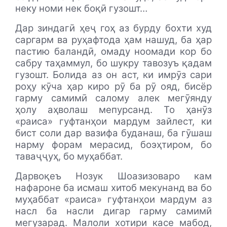
неку номи нек боқӣ гузошт…
Дар зиндагӣ ҳеҷ гоҳ аз бурду бохти худ
саргарм ва руҳафтода ҳам нашуд, ба ҳар
пастию баландӣ, омаду ноомади кор бо
сабру таҳаммул, бо шукру тавозуъ қадам
гузошт. Болида аз он аст, ки имрӯз сари
роҳу кӯча ҳар киро рӯ ба рӯ ояд, бисёр
гарму самимӣ салому алек мегӯянду
ҳолу аҳволаш мепурсанд. То ҳанӯз
«раиса» гуфтанҳои мардум зайлест, ки
бист соли дар вазифа буданаш, ба гӯшаш
нарму форам мерасид, боэҳтиром, бо
таваҷҷуҳ, бо муҳаббат.
Дарвоқеъ Нозук Шоазизоваро кам
нафароне ба исмаш хитоб мекунанд ва бо
муҳаббат «раиса» гуфтанҳои мардум аз
насл ба насли дигар гарму самимӣ
мегузарад. Малоли хотири касе мабод,