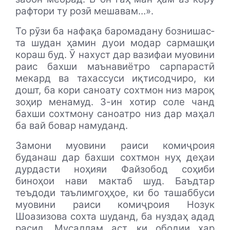
рафтори ту розӣ мешавам…».
То рӯзи ба нафақа баромадану бознишас­
та шудан ҳамин дуои модар сармашқи
кораш буд. Ӯ нахуст дар вазифаи муовини
раис бахши маънавиётро сарпарастӣ
мекард ва тахассуси иқтисодчиро, ки
дошт, ба кори саноату сохтмон низ мароқ
зоҳир менамуд. З-ин хотир соле чанд
бахши сохтмону саноатро низ дар маҳал
ба вай бовар намуданд.
Замони муовини раиси комиҷроия
буданаш дар бахши сохтмон нуҳ деҳаи
дурдасти ноҳияи Файзобод соҳиби
биноҳои нави мактаб шуд. Баъдтар
теъдоди таълимгоҳҳое, ки бо ташаббуси
муовини раиси комиҷроия Нозук
Шоазизова сохта шуданд, ба нуздаҳ адад
расид. Мусаллам аст, ки ободии ҳар