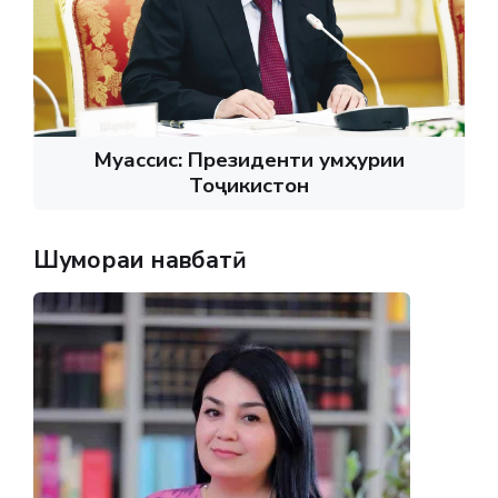
Муассис: Президенти Ҷумҳурии
Тоҷикистон
Шумораи навбатӣ