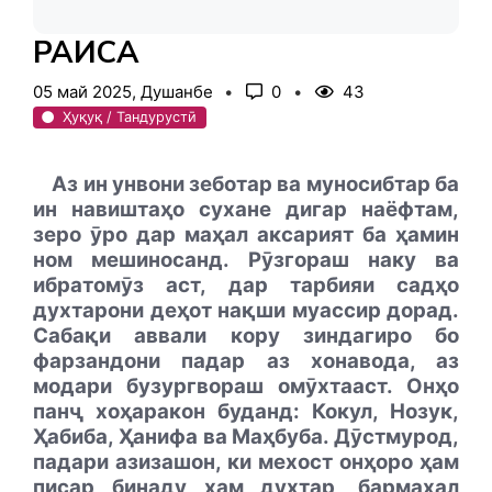
РАИСА
05 май 2025, Душанбе
0
43
Ҳуқуқ / Тандурустӣ
Аз ин унвони зеботар ва муносибтар ба
ин навиштаҳо сухане дигар наёфтам,
зеро ӯро дар маҳал аксарият ба ҳамин
ном мешиносанд. Рӯзгораш наку ва
ибратомӯз аст, дар тарбияи садҳо
духтарони деҳот нақши муассир дорад.
Сабақи аввали кору зиндагиро бо
фарзандони падар аз хонавода, аз
модари бузургвораш омӯхтааст. Онҳо
панҷ хоҳаракон буданд: Кокул, Нозук,
Ҳабиба, Ҳанифа ва Маҳбуба. Дӯстмурод,
падари азизашон, ки мехост онҳоро ҳам
писар бинаду ҳам духтар, бармаҳал