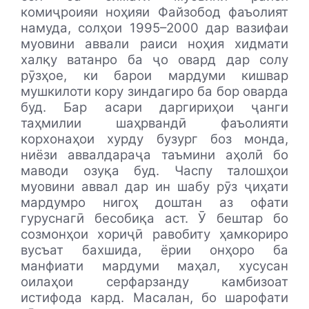
комиҷроияи ноҳияи Файзобод фаъолият
намуда, солҳои 1995–2000 дар вазифаи
муовини аввали раиси ноҳия хидмати
халқу ватанро ба ҷо овард дар солу
рӯзҳое, ки барои мардуми кишвар
мушкилоти кору зиндагиро ба бор оварда
буд. Бар асари даргириҳои ҷанги
таҳмилии шаҳрвандӣ фаъолияти
корхонаҳои хурду бузург боз монда,
ниёзи аввалдараҷа таъмини аҳолӣ бо
маводи озуқа буд. Часпу талошҳои
муовини аввал дар ин шабу рӯз ҷиҳати
мардумро нигоҳ доштан аз офати
гуруснагӣ бесобиқа аст. Ӯ бештар бо
созмонҳои хориҷӣ равобиту ҳамкориро
вусъат бахшида, ёрии онҳоро ба
манфиати мардуми маҳал, хусусан
оилаҳои серфарзанду камбизоат
истифода кард. Масалан, бо шарофати