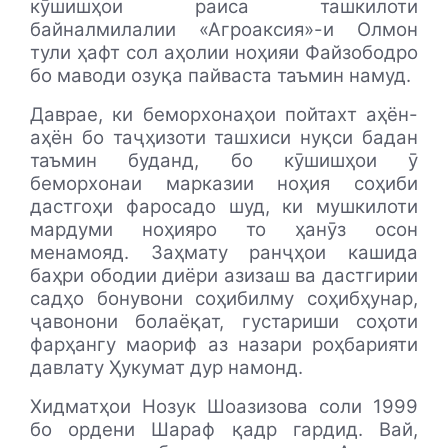
кӯшишҳои раиса ташкилоти
байналмилалии «Агроаксия»-и Олмон
тули ҳафт сол аҳолии ноҳияи Файзободро
бо маводи озуқа пайваста таъмин намуд.
Даврае, ки беморхонаҳои пойтахт аҳён-
аҳён бо таҷҳизоти ташхиси нуқси бадан
таъмин буданд, бо кӯшишҳои ӯ
беморхонаи марказии ноҳия соҳиби
дастгоҳи фаросадо шуд, ки мушкилоти
мардуми ноҳияро то ҳанӯз осон
менамояд. Заҳмату ранҷҳои кашида
баҳри ободии диёри азизаш ва дастгирии
садҳо бонувони соҳибилму соҳибҳунар,
ҷавонони болаёқат, густариши соҳоти
фарҳангу маориф аз назари роҳбарияти
давлату Ҳукумат дур намонд.
Хидматҳои Нозук Шоазизова соли 1999
бо ордени Шараф қадр гардид. Вай,