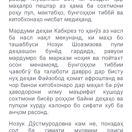
маҳалро пештар аз ҳама ба сохтмони
роҳу пул, мактабҳо, бунгоҳҳои тиббӣ ва
китобхонаҳо нисбат медиҳанд.
Мардуми деҳаи Кабкрез то ҳанӯз аз насл
ба насл нақл мекунанд, ки маҳз бо
ташаббуси Нозук Шоазизова пули
деҳаашон бунёд гардида, равуои
мардумро ба маркази ноҳия ва пойтахт
осон менамояд. Бунгоҳҳои тиббии
ҷавобгӯ ба талаботи даврро дар бисту
нуҳ деҳаи Файзобод қомат афроштанд ва
чор бинои китобхонаро дар маҳал ба рӯи
ҳаводорони илму маърифат кушоду
сохтмони бисёр роҳҳои байни деҳаҳо ва
пулҳои хурду калонро бо сифати хуб ба
анҷом расонд.
Нозук Дӯстмуродовна кам не, понздаҳ
сол ба симати муовини раиси