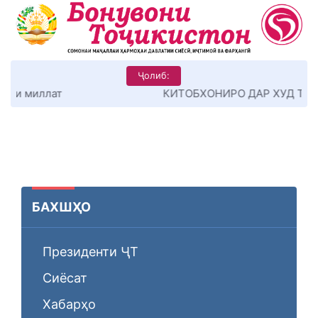
Ҷолиб:
КИТОБХОНИРО ДАР ХУД ТАШАККУЛ ДИҲЕМ
БАХШҲО
Президенти ҶТ
Сиёсат
Хабарҳо