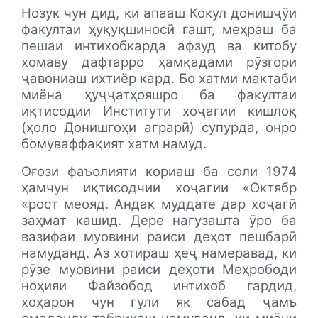
Нозук чун дид, ки апааш Кокул донишҷӯи
факултаи ҳуқуқшиносӣ гашт, меҳраш ба
пешаи интихобкарда афзуд ва китобу
хомаву дафтарро ҳамқадами рӯзгори
ҷавониаш ихтиёр кард. Бо хатми мактаби
миёна ҳуҷҷатҳояшро ба факултаи
иқтисодии Институти хоҷагии кишлоқ
(ҳоло Донишгоҳи аграрӣ) супурда, онро
бомуваффақият хатм намуд.
Оғози фаъолияти кориаш ба соли 1974
ҳамчун иқтисодчии хоҷагии «Октябр
«рост меояд. Андак муддате дар хоҷагӣ
заҳмат кашид. Дере нагузашта ӯро ба
вазифаи муовини раиси деҳот пешбарӣ
намуданд. Аз хотираш ҳеҷ намеравад, ки
рӯзе муовини раиси деҳоти Меҳрободи
ноҳияи Файзобод интихоб гардид,
хоҳарон чун гули як сабад ҷамъ