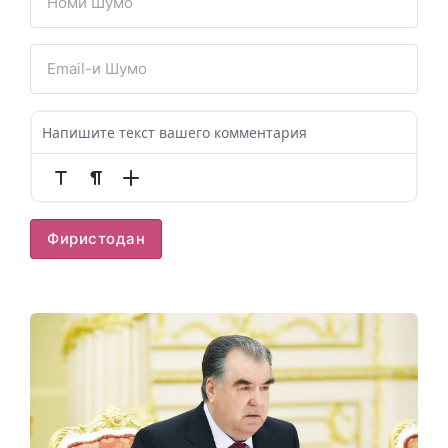
Фиристодан