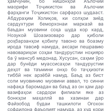
ҳамчунин, бо нишонҳои Аълочии
маорифи Тоҷикистон ва Аълочии
фарҳанги Тоҷикистон сарфароз шудааст.
Абдураҳим Холиқов, ки солҳои зиёд
сардухтури беморхонаи марказӣ ва
баъдан муовини соҳа шуда кор кард,
Нозукой Шоазизоваро дар қиболи
роҳбарзанҳои қобилу тавоно ва боазму
ирода тавсиф намуда, аксари пешравию
навовариҳои соҳаи тандурустии ноҳияро
ба ӯ мансуб медонад. Хусусан, саҳми ӯро
дар бунёди муассисаҳои тандурустии
деҳот ва таъмини онҳо бо таҷҳизоти
тиббӣ нек арзёбӣ намуд. Баъд аз бист
соли муовинию муовини аввал, то синни
нафақа баромадан ва баъд аз он ҳам дар
вазифаҳои сардори филиали яке аз
бонкҳои маҳаллӣ ва хазинаи дар
Файзобод будаи ташкилоти Оғохон
софдилона фаъолият намуда, аз худ кори