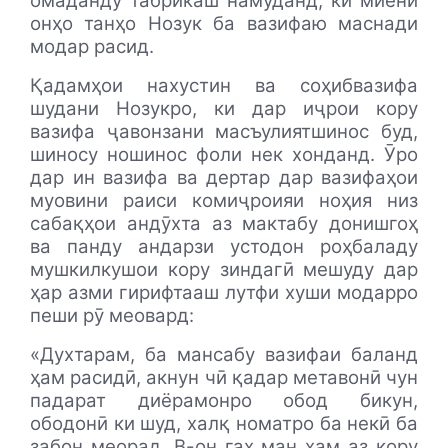
омаданду табрикаш намуданд, ки миёни
онҳо танҳо Нозук ба вазифаю маснади
модар расид.
Қадамҳои нахустин ва соҳибвазифа
шудани Нозукро, ки дар иҷрои кору
вазифа ҷавонзани масъулиятшинос буд,
шиносу ношинос фоли нек хонданд. Ӯро
дар ин вазифа ва дертар дар вазифаҳои
муовини раиси комиҷроияи ноҳия низ
сабақҳои андӯхта аз мактабу донишгоҳ
ва панду андарзи устодон роҳбаладу
мушкилкушои кору зиндагӣ мешуду дар
ҳар азми гирифтааш лутфи хуши модарро
пеши рӯ меовард:
«Духтарам, ба мансабу вазифаи баланд
ҳам расидӣ, акнун чӣ қадар метавонӣ чун
падарат диёрамонро обод бикун,
ободонӣ ки шуд, халқ номатро ба некӣ ба
забон меорад. В-он гаҳ ман ҳам аз кору