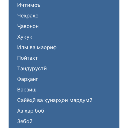
Иҷтимоъ
Чеҳраҳо
Ҷавонон
Ҳуқуқ
Илм ва маориф
Пойтахт
Тандурустӣ
Фарҳанг
Варзиш
Сайёҳӣ ва ҳунарҳои мардумӣ
Аз ҳар боб
Зебоӣ