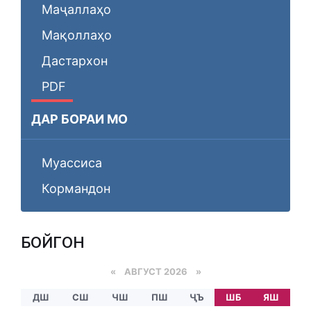
Маҷаллаҳо
Мақоллаҳо
Дастархон
PDF
ДАР БОРАИ МО
Муассиса
Кормандон
БОЙГОНӢ
«
АВГУСТ 2026 »
ДШ
СШ
ЧШ
ПШ
ҶЪ
ШБ
ЯШ