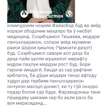
комиҷроияи ноҳияи Файзобод буд ва зиёд
корҳои ободонии маҳалро ба ӯ нисбат
медиҳанд. Соҳибҷамол Тешаева, модари
панҷхоҳаракон, солҳои зиёд муовини
раиси Шурои қишлоқ (Ҷамоати деҳот)
буд. Соҳибҷамол савори асп деҳа ба
деҳа пайи ҳалли мушкилот мерафту
мудом паҳлуи мардум рост буд. Бори
гарони зиндагӣ, баъди аз сар рафтани
қиблагоҳ, ба дӯши модари танҳо афтоду
худро дар тарбияи панҷхоҳаракон
ончунон масъул донист, ки ту гӯӣ онҳоро
падар болои сар буда.
Фарзандонаш тани
пӯшидаву шиками сер бо ақли расо ба
воя мерасиданд…