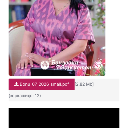
Bonu_07_2026_small.pdf
[2.82 Mb]
(зеркашиҳо: 12)