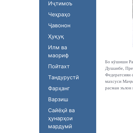
Иҷтимоъ
Чеҳраҳо
Ҷавонон
Ҳуқуқ
Илм ва
маориф
Бо кӯшиши Ра
Пойтахт
Душанбе, Пре
Федератсияи 
Тандурустӣ
махсуси Маҷм
Фарҳанг
расман эълон
Варзиш
Сайёҳӣ ва
ҳунарҳои
мардумӣ