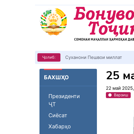
Суханони Пешвои миллат
Ҷолиб:
25 м
БАХШҲО
22 май 2025
Варзиш
Президенти
ҶТ
Сиёсат
Хабарҳо