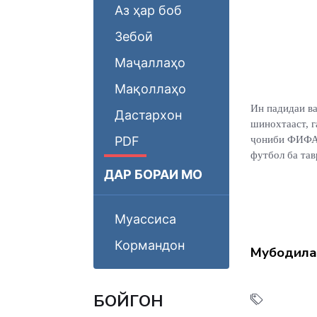
Аз ҳар боб
Зебоӣ
Маҷаллаҳо
Мақоллаҳо
Ин падидаи в
Дастархон
шинохтааст, г
PDF
ҷониби ФИФА 
футбол ба тав
ДАР БОРАИ МО
Муассиса
Кормандон
Мубодила
БОЙГОНӢ