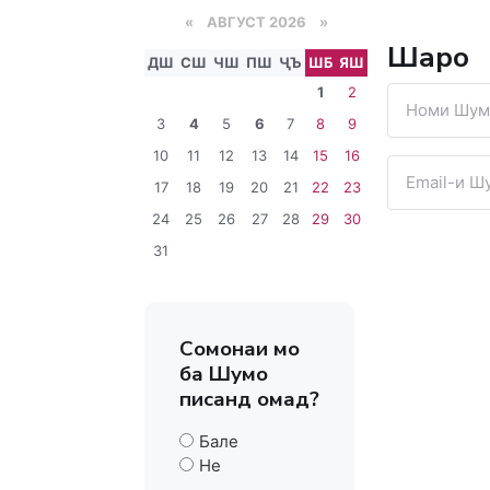
«
АВГУСТ 2026 »
Шарҳҳо
ДШ
СШ
ЧШ
ПШ
ҶЪ
ШБ
ЯШ
1
2
3
4
5
6
7
8
9
10
11
12
13
14
15
16
17
18
19
20
21
22
23
24
25
26
27
28
29
30
31
Сомонаи мо
ба Шумо
писанд омад?
Бале
Не