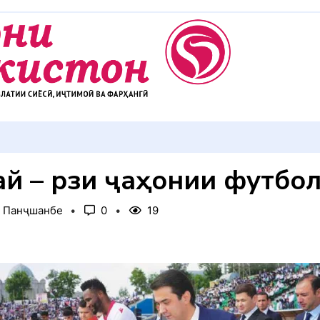
ай – рӯзи ҷаҳонии футбо
, Панҷшанбе
0
19