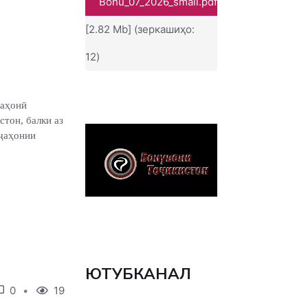
Bonu_07_2026_small.pdf
[2.82 Mb] (зеркашиҳо:
12)
ҷаҳонӣ
стон, балки аз
 ҷаҳонии
ЮТУБКАНАЛ
0
19