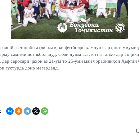
а
р
зишӣ аз ҷониби аҳли олам, ки футболро ҳамчун фарҳанги умуми
арму самимӣ истиқбол шуд. Соли дуюм аст, ки на танҳо дар Тоҷики
дар саросари ҷаҳон аз 21-ум то 25-уми май чорабиниҳои Ҳафтаи
ри густурда доир мегарданд
.
: