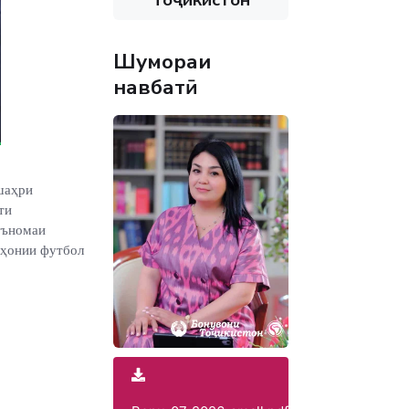
Шумораи
навбатӣ
шаҳри
ти
тъномаи
аҳонии футбол