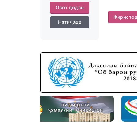
Овоз додан
Фиристо
Натиҷаҳо