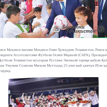
иси Маҷлиси миллии Маҷлиси Олии Ҷумҳурии Тоҷикистон, Раиси 
зиденти Ассотсиатсияи Футболи Осиёи Марказӣ (CAFA), Президен
футболи Тоҷикистон муҳтарам Рустами Эмомалӣ тариқи қабули Қа
аи Умумии Созмони Милали Муттаҳид 25-уми май ҳамчун Рӯзи ҷ
 гардид.