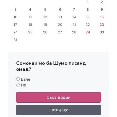
1
2
3
4
5
6
7
8
9
10
11
12
13
14
15
16
17
18
19
20
21
22
23
24
25
26
27
28
29
30
31
Сомонаи мо ба Шумо писанд
омад?
Бале
Не
Овоз додан
Натиҷаҳо