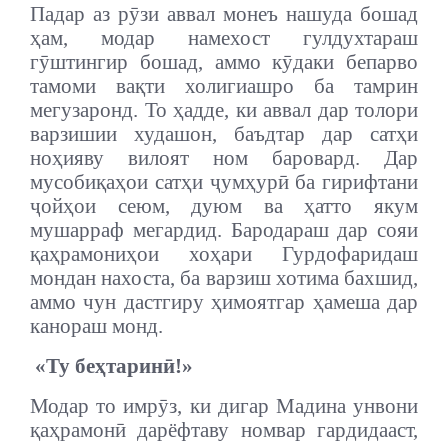
Падар аз рӯзи аввал монеъ нашуда бошад
ҳам, модар намехост гулдухтараш
гӯштингир бошад, аммо кӯдаки бепарво
тамоми вақти холигиашро ба тамрин
мегузаронд. То ҳадде, ки аввал дар толори
варзишии худашон, баъдтар дар сатҳи
ноҳияву вилоят ном баровард. Дар
мусобиқаҳои сатҳи ҷумҳурӣ ба гирифтани
ҷойҳои сеюм, дуюм ва ҳатто якум
мушарраф мегардид. Бародараш дар сояи
қаҳрамониҳои хоҳари Гурдофаридаш
мондан нахоста, ба варзиш хотима бахшид,
аммо чун дастгиру ҳимоятгар ҳамеша дар
канораш монд.
«Ту беҳтаринӣ!»
Модар то имрӯз, ки дигар Мадина унвони
қаҳрамонӣ дарёфтаву номвар гардидааст,