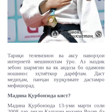
Тариқи телевизион ва аксу наворҳои
интернетӣ мешинохтам ӯро. Аз наздик
зебою шармгин ва як андоза бо одамони
ношинос эҳтиёткор дарёфтам. Даст
медиҳам, панҷаи пурқуввате дастамро
мефишорад.
Мадина Қурбонзода кист?
Мадина Қурбонзода 13-уми марти соли
2008 дар деҳаи Кадучии ноҳияи Восеъ ба