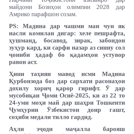
майдони Бозиҳои олимпии 2028 дар
Амрико парафшон созам.
PS: Мадина дар чашми ман чун як
насли комилан дигар: хеле пешрафта,
ҳушманд, босавод, зирак, забондон
зуҳур кард, ки сарфи назар аз синну сол
ҷониби ҳадаф бо қадамҳои устувор
равон аст.
Ҳини таҳияи мавод исми Мадина
Қурбонзода боз дар сархати расонаҳои
дохилу хориҷ қарор гирифт. Ӯ дар
мусобиқаи Ҷоми Осиё-2025, ки аз 22 то
24-уми моҳи май дар шаҳри Тошкенти
Ҷумҳурии Ӯзбекистон доир гашт,
соҳиби медали тилло гардид.
Аҳли эҷоди маҷалла барояш