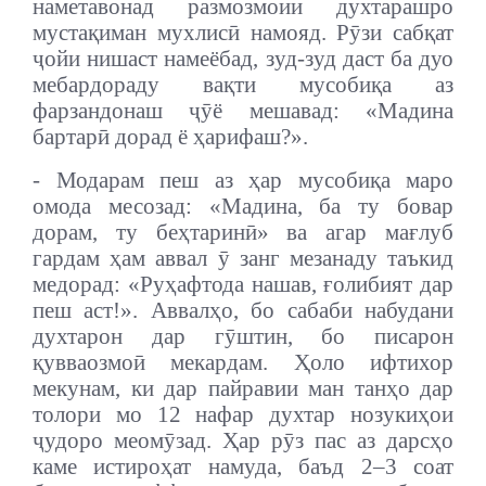
наметавонад размозмоии духтарашро
мустақиман мухлисӣ намояд. Рӯзи сабқат
ҷойи нишаст намеёбад, зуд-зуд даст ба дуо
мебардораду вақти мусобиқа аз
фарзандонаш ҷӯё мешавад: «Мадина
бартарӣ дорад ё ҳарифаш?».
- Модарам пеш аз ҳар мусобиқа маро
омода месозад: «Мадина, ба ту бовар
дорам, ту беҳтаринӣ» ва агар мағлуб
гардам ҳам аввал ӯ занг мезанаду таъкид
медорад: «Руҳафтода нашав, ғолибият дар
пеш аст!». Аввалҳо, бо сабаби набудани
духтарон дар гӯштин, бо писарон
қувваозмоӣ мекардам. Ҳоло ифтихор
мекунам, ки дар пайравии ман танҳо дар
толори мо 12 нафар духтар нозукиҳои
ҷудоро меомӯзад. Ҳар рӯз пас аз дарсҳо
каме истироҳат намуда, баъд 2–3 соат