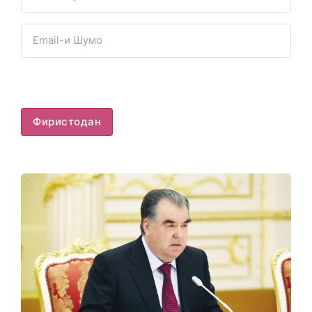
Фиристодан