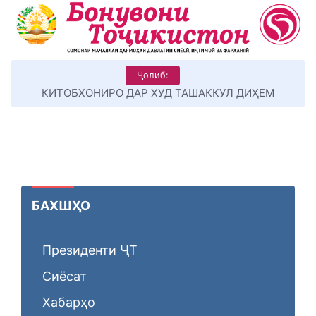
Ҷолиб:
КИТОБХОНИРО ДАР ХУД ТАШАККУЛ ДИҲЕМ
БАХШҲО
Президенти ҶТ
Сиёсат
Хабарҳо