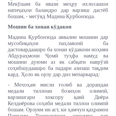
Мекӯшам ба ивази меҳру ихлосашон
натиҷаҳои баландро дар варзиш дастёб
бошам, - мегӯяд Мадина Қурбонзода.
Мошин ба хонаи кӯдакон
Мадина Қурбонзода аввалин мошини дар
мусобиқаҳои паҳлавонӣ ба
дастовардаашро ба хонаи кӯдакони ноҳияи
Абдураҳмони Ҷомӣ туҳфа намуд ва
мошини дуюми аз як сабқати наврӯзӣ
соҳибшудаашро ба падари азизаш тақдим
кард. Ҳоло як орзу дар дил мепарварад:
- Мехоҳам мисли ғолиб ва дорандаи
медали тиллоии бозиҳои олимпӣ,
варзишгари хоксору қавӣ Диёра
Келдиёрова соҳиби медали тиллои олимпӣ
бошам. Орзуям ин аст, ки ҳамчун қаҳрамон
Парчами Тоҷикистони азизамро дар