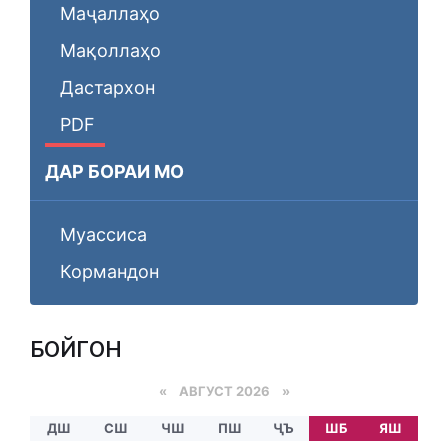
Маҷаллаҳо
Мақоллаҳо
Дастархон
PDF
ДАР БОРАИ МО
Муассиса
Кормандон
БОЙГОНӢ
«
АВГУСТ 2026 »
ДШ
СШ
ЧШ
ПШ
ҶЪ
ШБ
ЯШ