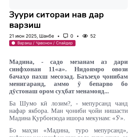
Зуҳури ситораи нав дар
варзиш
21 июн 2025, Шанбе
0
52
Варзиш / Ҷавонон / Слайдер
Мадина, - садо мезанам аз дари
синфхонаи 11«а». Нидоямро овози
бачаҳо пахш месозад. Баъзеҳо ҷонибам
менигаранд, аммо ӯ бепарво бо
дӯстонаш ором суҳбат менамояд...
Ба Шумо кӣ лозим?, - мепурсанд чанд
нафар якбора. Ман ҷониби ҷойи нишасти
Мадина Қурбонзода ишора мекунам: «Ӯ».
Бо маҳзи «Мадина, туро мепурсанд»,