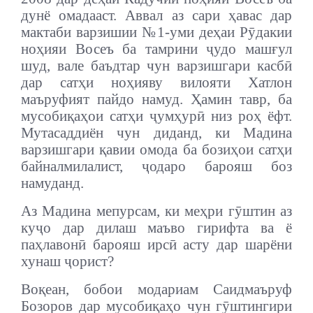
дунё омадааст. Аввал аз сари ҳавас дар
мактаби варзишии №1-уми деҳаи Рӯдакии
ноҳияи Восеъ ба тамрини ҷудо машғул
шуд, вале баъдтар чун варзишгари касбӣ
дар сатҳи ноҳияву вилояти Хатлон
маъруфият пайдо намуд. Ҳамин тавр, ба
мусобиқаҳои сатҳи ҷумҳурӣ низ роҳ ёфт.
Мутасаддиён чун диданд, ки Мадина
варзишгари қавии омода ба бозиҳои сатҳи
байналмилалист, ҷодаро барояш боз
намуданд.
Аз Мадина мепурсам, ки меҳри гӯштин аз
куҷо дар дилаш маъво гирифта ва ё
паҳлавонӣ барояш ирсӣ асту дар шарёни
хунаш ҷорист?
Воқеан, бобои модариам Саидмаъруф
Бозоров дар мусобиқаҳо чун гӯштингири