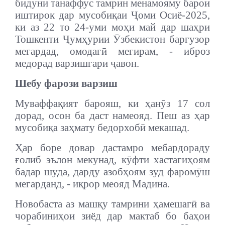
бидуни танаффус тамрин менамояму барои
иштирок дар мусобиқаи Ҷоми Осиё-2025,
ки аз 22 то 24-уми моҳи май дар шаҳри
Тошкенти Ҷумҳурии Ӯзбекистон баргузор
мегардад, омодагӣ мегирам, - иброз
медорад варзишгари ҷавон.
Шебу фарози варзиш
Муваффақият барояш, ки ҳанӯз 17 сол
дорад, осон ба даст намеояд. Пеш аз ҳар
мусобиқа заҳмату бедорхобӣ мекашад.
Ҳар боре довар дастамро мебардораду
ғолиб эълон мекунад, кӯфти хастагиҳоям
бадар шуда, дарду азобҳоям зуд фаромӯш
мегарданд, - иқрор меояд Мадина.
Новобаста аз машқу тамрини ҳамешагӣ ва
чорабиниҳои зиёд дар мактаб бо баҳои