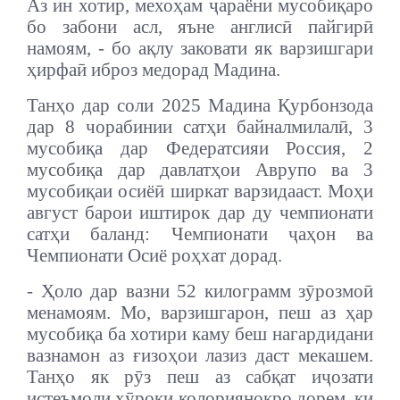
Аз ин хотир, мехоҳам ҷараёни мусобиқаро
бо забони асл, яъне англисӣ пайгирӣ
намоям, - бо ақлу заковати як варзишгари
ҳирфаӣ иброз медорад Мадина.
Танҳо дар соли 2025 Мадина Қурбонзода
дар 8 чорабинии сатҳи байналмилалӣ, 3
мусобиқа дар Федератсияи Россия, 2
мусобиқа дар давлатҳои Аврупо ва 3
мусобиқаи осиёӣ ширкат варзидааст. Моҳи
август барои иштирок дар ду чемпионати
сатҳи баланд: Чемпионати ҷаҳон ва
Чемпионати Осиё роҳхат дорад.
- Ҳоло дар вазни 52 килограмм зӯрозмоӣ
менамоям. Мо, варзишгарон, пеш аз ҳар
мусобиқа ба хотири каму беш нагардидани
вазнамон аз ғизоҳои лазиз даст мекашем.
Танҳо як рӯз пеш аз сабқат иҷозати
истеъмоли хӯроки колориянокро дорем, ки