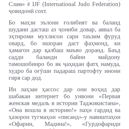
Слам» ё IJF (International Judo Federation)
ҷовидонӣ сохт.
Бо маҳзи эълони ғолибият ва баланд
шудани дасташ аз ҷониби довар, аввал ба
эҳтироми мухлисон сари таъзим фуруд
овард, бо ишораи даст фаҳмонд, ки
ҳамагон дар қалбаш маъво доранд. Баъд
садди баланди байни майдону
тамошобинро бо як ҷаҳидан фатҳ намуда,
худро ба оғӯши падараш партофту инони
гиря сар дод.
Ин лаҳзаи ҳассос дар они воҳид дар
шабакаи интернет бо унвони «Первая
женская медаль в истории Таджикистана»,
«Она вошла в историю!» паҳн гардид ва
ҳазорон тугмаҳои «писанд»-у навиштаҳои
«Офарин, Мадина!», «Гурдофариди