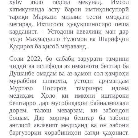
хубу аъло таҳсил мекунад. Имсол
хатмкунанда асту барои имтиҳонсупорӣ
тариқи Маркази миллии тестӣ омодагӣ
мегирад. Ихтисоси ҳуқуқшиносиро пеша
карданист. - Устодони аввалини ман дар
ҷудо Маҳмадулло Ғуломов ва Шарифҷон
Қодиров ба ҳисоб мераванд.
Соли 2022, бо сабаби зарурати тамрини
ҷиддӣ ва истифода аз имконоти бештар ба
Душанбе омадам ва аз ҳамон сол ҳамроҳи
мураббии шинохта, устоди арҷмандам
Муртазо Носиров тамринро идома
медиҳам. Ҳоло ки имкони иштироки
бештарро дар мусобиқаҳои байналмилалӣ
дорем, талош меварзам, ки забондон
бошам. Дар хориҷа бештар ба забони
англисӣ авлавият медиҳанд ва он забони
баргузории чорабиниҳои сатҳи ҷаҳонист.