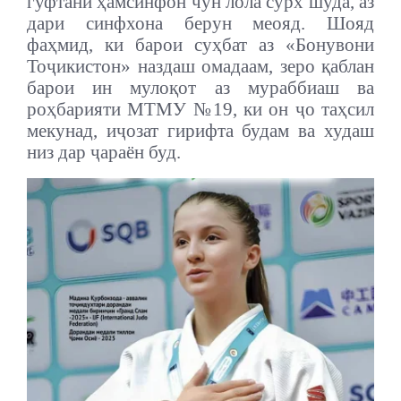
гуфтани ҳамсинфон чун лола сурх шуда, аз
дари синфхона берун меояд. Шояд
фаҳмид, ки барои суҳбат аз «Бонувони
Тоҷикистон» наздаш омадаам, зеро қаблан
барои ин мулоқот аз мураббиаш ва
роҳбарияти МТМУ №19, ки он ҷо таҳсил
мекунад, иҷозат гирифта будам ва худаш
низ дар ҷараён буд.