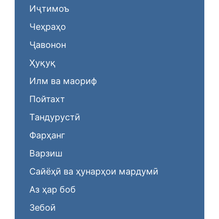
Иҷтимоъ
Чеҳраҳо
Ҷавонон
Ҳуқуқ
Илм ва маориф
Пойтахт
Тандурустӣ
Фарҳанг
Варзиш
Сайёҳӣ ва ҳунарҳои мардумӣ
Аз ҳар боб
Зебоӣ