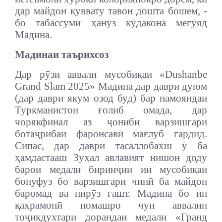
дар майдон қуввату тавон дошта бошем, -
бо табассуми ҳанӯз кӯдакона мегӯяд
Мадина.
Мадинаи таърихсоз
Дар рӯзи аввали мусобиқаи «Dushanbe
Grand Slam 2025» Мадина дар даври дуюм
(дар даври якум озод буд) бар намояндаи
Туркманистон ғолиб омада, дар
чорякфинал аз ҷониби варзишгари
ботаҷрибаи фаронсавӣ мағлуб гардид.
Сипас, дар даври тасаллобахш ӯ ба
ҳамдастааш Зуҳал авлавият нишон доду
барои медали биринҷии ин мусобиқаи
бонуфуз бо варзишгари чинӣ ба майдон
баромад ва пирӯз гашт. Мадина бо ин
қаҳрамонӣ номашро чун аввалин
тоҷикдухтари дорандаи медали «Гранд