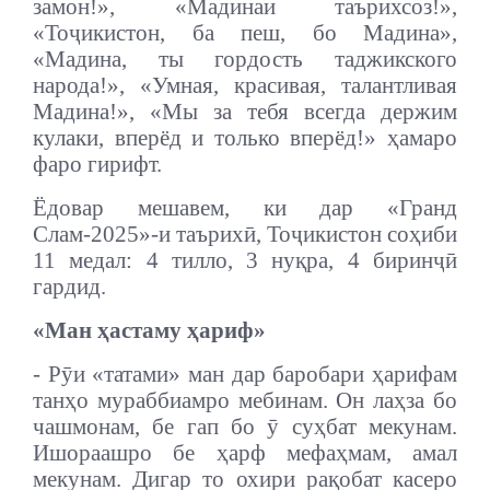
замон!», «Мадинаи таърихсоз!»,
«Тоҷикистон, ба пеш, бо Мадина»,
«Мадина, ты гордость таджикского
народа!», «Умная, красивая, талантливая
Мадина!», «Мы за тебя всегда держим
кулаки, вперёд и только вперёд!» ҳамаро
фаро гирифт.
Ёдовар мешавем, ки дар «Гранд
Слам-2025»-и таърихӣ, Тоҷикистон соҳиби
11 медал: 4 тилло, 3 нуқра, 4 биринҷӣ
гардид.
«Ман ҳастаму ҳариф»
- Рӯи «татами» ман дар баробари ҳарифам
танҳо мураббиамро мебинам. Он лаҳза бо
чашмонам, бе гап бо ӯ суҳбат мекунам.
Ишораашро бе ҳарф мефаҳмам, амал
мекунам. Дигар то охири рақобат касеро