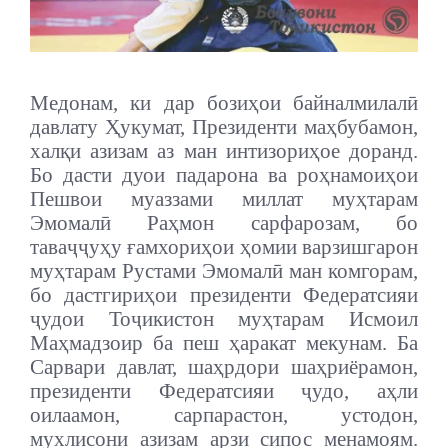
Медонам, ки дар бозиҳои байналмилалӣ
давлату Ҳукумат, Президенти маҳбубамон,
халқи азизам аз ман интизориҳое доранд.
Бо дасти дуои падарона ва роҳнамоиҳои
Пешвои муаззами миллат муҳтарам
Эмомалӣ Раҳмон сарфарозам, бо
таваҷҷуҳу ғамхориҳои ҳомии варзишгарон
муҳтарам Рустами Эмомалӣ ман комгорам,
бо дастгириҳои президенти Федератсияи
ҷудои Тоҷикистон муҳтарам Исмоил
Маҳмадзоир ба пеш ҳаракат мекунам. Ба
Сарвари давлат, шаҳрдори шаҳриёрамон,
президенти Федератсияи ҷудо, аҳли
оилаамон, сарпарастон, устодон,
мухлисони азизам арзи сипос менамоям.