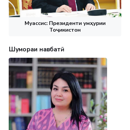
Муассис: Президенти Ҷумҳурии
Тоҷикистон
Шумораи навбатӣ