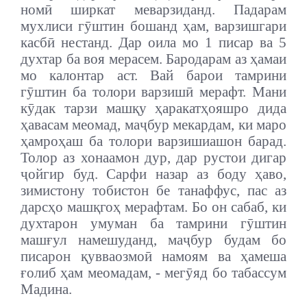
номӣ ширкат меварзиданд. Падарам
мухлиси гӯштин бошанд ҳам, варзишгари
касбӣ нестанд. Дар оила мо 1 писар ва 5
духтар ба воя мерасем. Бародарам аз ҳамаи
мо калонтар аст. Вай барои тамрини
гӯштин ба толори варзишӣ мерафт. Мани
кӯдак тарзи машқу ҳаракатҳояшро дида
ҳавасам меомад, маҷбур мекардам, ки маро
ҳамроҳаш ба толори варзишиашон барад.
Толор аз хонаамон дур, дар рустои дигар
ҷойгир буд. Сарфи назар аз боду ҳаво,
зимистону тобистон бе танаффус, пас аз
дарсҳо машқгоҳ мерафтам. Бо он сабаб, ки
духтарон умуман ба тамрини гӯштин
машғул намешуданд, маҷбур будам бо
писарон қувваозмоӣ намоям ва ҳамеша
ғолиб ҳам меомадам, - мегӯяд бо табассум
Мадина.