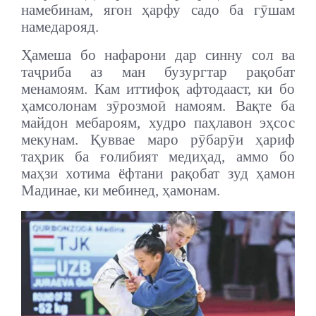
намебинам, ягон ҳарфу садо ба гӯшам
намедарояд.
Ҳамеша бо нафарони дар синну сол ва
таҷриба аз ман бузургтар рақобат
менамоям. Кам иттифоқ афтодааст, ки бо
ҳамсолонам зӯрозмоӣ намоям. Вақте ба
майдон мебароям, худро паҳлавон эҳсос
мекунам. Қуввае маро рӯбарӯи ҳариф
таҳрик ба ғолибият медиҳад, аммо бо
маҳзи хотима ёфтани рақобат зуд ҳамон
Мадинае, ки мебинед, ҳамонам.