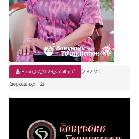
Bonu_07_2026_small.pdf
[2.82 Mb]
(зеркашиҳо: 12)