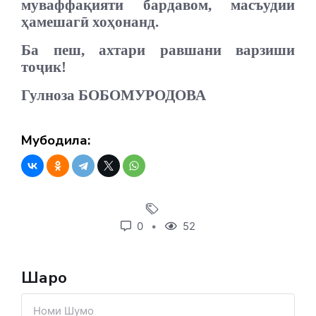
муваффақияти бардавом, масъудии
ҳамешагӣ хоҳонанд.
Ба пеш, ахтари равшани варзиши
тоҷик!
Гулноза БОБОМУРОДОВА
Мубодила:
0
52
Шарҳҳо