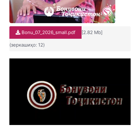
Bonu_07_2026_small.pdf
[2.82 Mb]
(зеркашиҳо: 12)