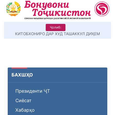
Ҷолиб:
КИТОБХОНИРО ДАР ХУД ТАШАККУЛ ДИҲЕМ
БАХШҲО
Президенти ҶТ
Сиёсат
Хабарҳо