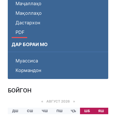
Маҷаллаҳо
Мақоллаҳо
Дастархон
PDF
ДАР БОРАИ МО
Муассиса
Кормандон
БОЙГОНӢ
«
АВГУСТ 2026 »
ДШ
СШ
ЧШ
ПШ
ҶЪ
ШБ
ЯШ