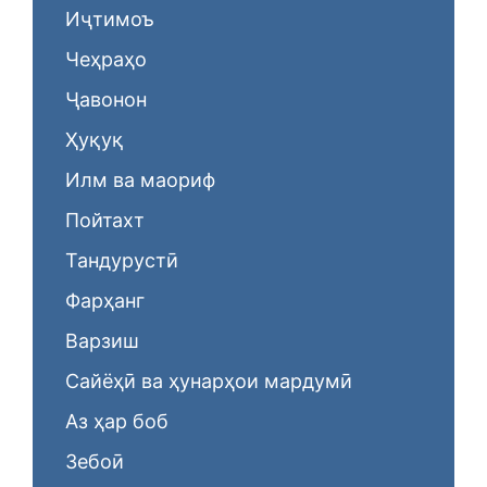
Иҷтимоъ
Чеҳраҳо
Ҷавонон
Ҳуқуқ
Илм ва маориф
Пойтахт
Тандурустӣ
Фарҳанг
Варзиш
Сайёҳӣ ва ҳунарҳои мардумӣ
Аз ҳар боб
Зебоӣ