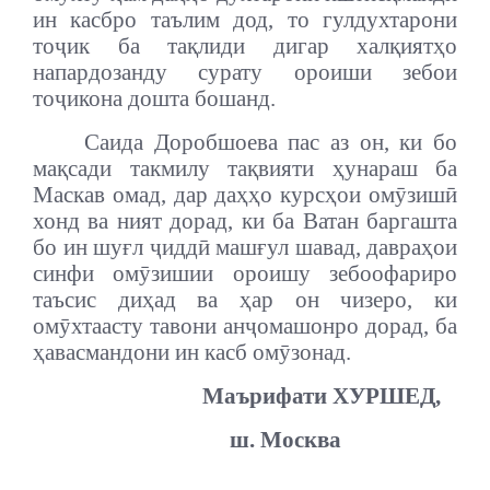
ин касбро таълим дод, то гулдухтарони
тоҷик ба тақлиди дигар халқиятҳо
напардозанду сурату ороиши зебои
тоҷикона дошта бошанд.
Саида Доробшоева пас аз он, ки бо
мақсади такмилу тақвияти ҳунараш ба
Маскав омад, дар даҳҳо курсҳои омӯзишӣ
хонд ва ният дорад, ки ба Ватан баргашта
бо ин шуғл ҷиддӣ машғул шавад, давраҳои
синфи омӯзишии ороишу зебоофариро
таъсис диҳад ва ҳар он чизеро, ки
омӯхтаасту тавони анҷомашонро дорад, ба
ҳавасмандони ин касб омӯзонад.
Маърифати ХУРШЕД,
ш. Москва