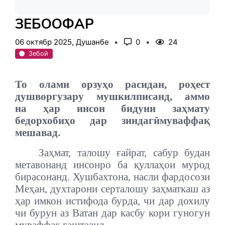
ЗЕБООФАР
06 октябр 2025, Душанбе
0
24
Зебоӣ
То олами орзуҳо расидан, роҳест
душворгузару мушкилписанд, аммо
на ҳар инсон бидуни заҳмату
бедорхобиҳо дар зиндагӣмуваффақ
мешавад.
Заҳмат, талошу ғайрат, сабур будан
метавонанд инсонро ба қуллаҳои мурод
бирасонанд. Хушбахтона, насли фардосози
Меҳан, духтарони серталошу заҳматкаш аз
ҳар имкон истифода бурда, чи дар дохилу
чи бурун аз Ватан дар касбу кори гуногун