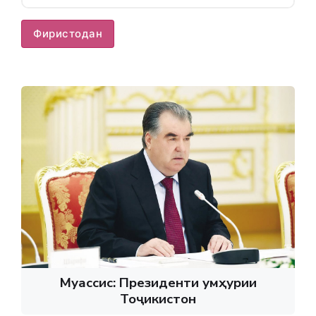
Фиристодан
Муассис: Президенти Ҷумҳурии
Тоҷикистон