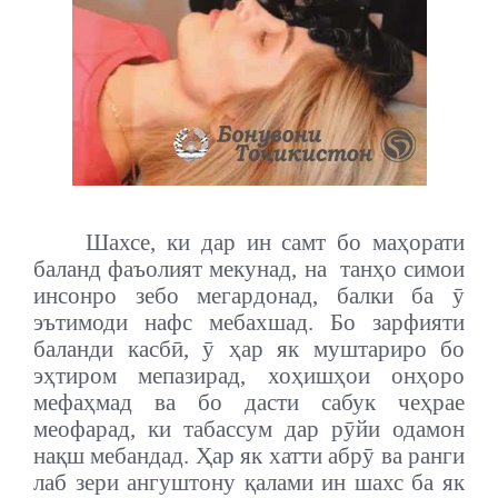
Шахсе, ки дар ин самт бо маҳорати
баланд фаъолият мекунад, на танҳо симои
инсонро зебо мегардонад, балки ба ӯ
эътимоди нафс мебахшад. Бо зарфияти
баланди касбӣ, ӯ ҳар як муштариро бо
эҳтиром мепазирад, хоҳишҳои онҳоро
мефаҳмад ва бо дасти сабук чеҳрае
меофарад, ки табассум дар рӯйи одамон
нақш мебандад. Ҳар як хатти абрӯ ва ранги
лаб зери ангуштону қалами ин шахс ба як