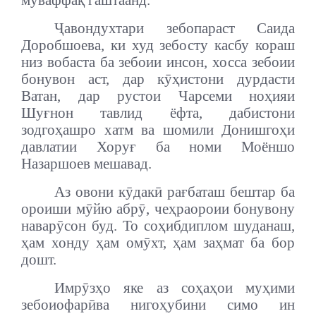
муваффақ гаштаанд.
Ҷавондухтари зебопараст Саида
Доробшоева, ки худ зебосту касбу кораш
низ вобаста ба зебоии инсон, хосса зебоии
бонувон аст, дар кӯҳистони дурдасти
Ватан, дар рустои Чарсеми ноҳияи
Шуғнон тавлид ёфта, дабистони
зодгоҳашро хатм ва шомили Донишгоҳи
давлатии Хоруғ ба номи Моёншо
Назаршоев мешавад.
Аз овони кӯдакӣ рағбаташ бештар ба
ороиши мӯйю абрӯ, чеҳраороии бонувону
наварӯсон буд. То соҳибдиплом шуданаш,
ҳам хонду ҳам омӯхт, ҳам заҳмат ба бор
дошт.
Имрӯзҳо яке аз соҳаҳои муҳими
зебоиофарӣва нигоҳубини симо ин