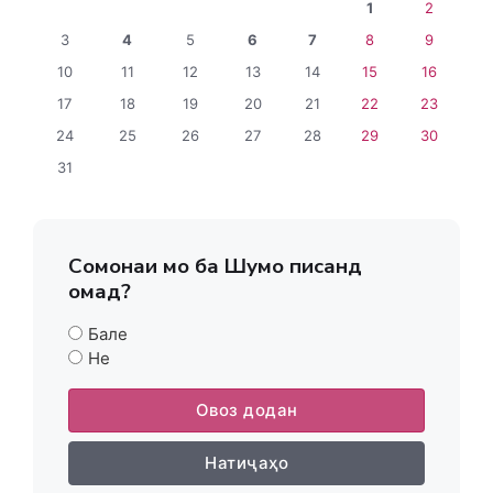
1
2
3
4
5
6
7
8
9
10
11
12
13
14
15
16
17
18
19
20
21
22
23
24
25
26
27
28
29
30
31
Сомонаи мо ба Шумо писанд
омад?
Бале
Не
Овоз додан
Натиҷаҳо