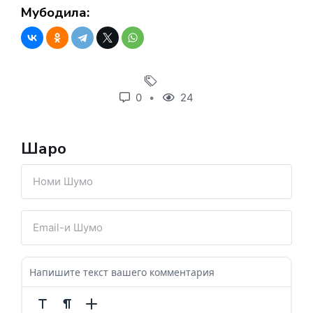
Мубодила:
0
24
Шарҳҳо