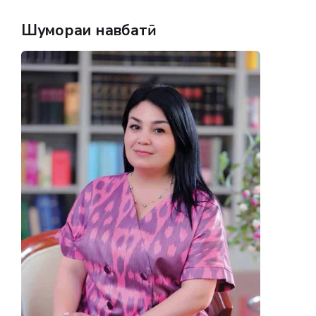
Шумораи навбатӣ