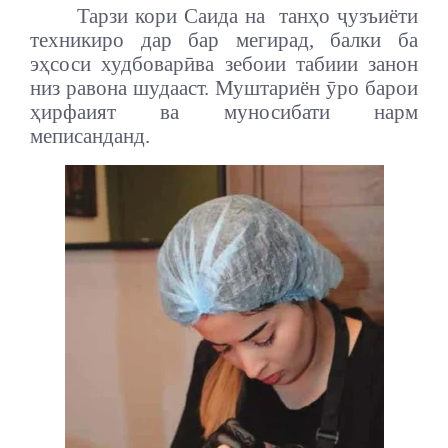
Тарзи кори Саида на танҳо ҷузъиёти
техникиро дар бар мегирад, балки ба
эҳсоси худбоварӣва зебоии табиии занон
низ равона шудааст. Муштариён ӯро барои
ҳирфаият ва муносибати нарм
меписанданд.