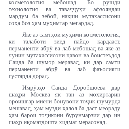
косметология мебошад. Бо рушди
технология ва таваҷҷуҳи афзояндаи
мардум ба зебоӣ, нақши мутахассисони
соҳа боз ҳам муҳимтар мегардад.
Яке аз самтҳои муҳими косметология,
ки талаботи зиёд пайдо кардааст,
перманенти абрӯ ва лаб мебошад ва яке аз
чунин мутахассисони ҷавон ва боистеъдод
Саида ба шумор меравад, ки дар самти
перманенти абрӯ ва лаб фаъолияти
густарда дорад.
Имрӯзҳо Саида Доробшоева дар
шаҳри Москва як тан аз моҳиртарин
ороишгар миёни бонувони тоҷик шумурда
мешавад, ҳам музди ҳалол ба даст меораду
ҳам барои тоҷикони бурунмарзии дар ин
шаҳр иқоматдошта хидмат мерасонад.