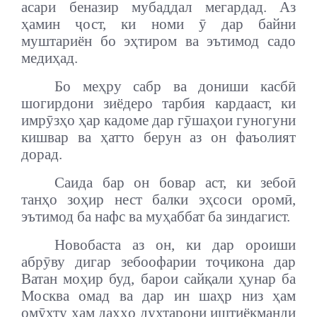
асари беназир мубаддал мегардад. Аз
ҳамин ҷост, ки номи ӯ дар байни
муштариён бо эҳтиром ва эътимод садо
медиҳад.
Бо меҳру сабр ва дониши касбӣ
шогирдони зиёдеро тарбия кардааст, ки
имрӯзҳо ҳар кадоме дар гӯшаҳои гуногуни
кишвар ва ҳатто берун аз он фаъолият
дорад.
Саида бар он бовар аст, ки зебоӣ
танҳо зоҳир нест балки эҳсоси оромӣ,
эътимод ба нафс ва муҳаббат ба зиндагист.
Новобаста аз он, ки дар ороиши
абрӯву дигар зебоофарии тоҷикона дар
Ватан моҳир буд, барои сайқали ҳунар ба
Москва омад ва дар ин шаҳр низ ҳам
омӯхту ҳам даҳҳо духтарони иштиёқманди