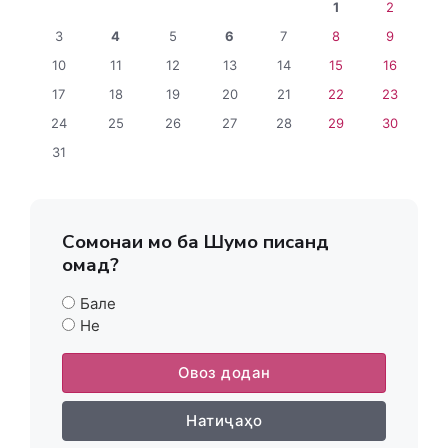
1
2
3
4
5
6
7
8
9
10
11
12
13
14
15
16
17
18
19
20
21
22
23
24
25
26
27
28
29
30
31
Сомонаи мо ба Шумо писанд
омад?
Бале
Не
Овоз додан
Натиҷаҳо