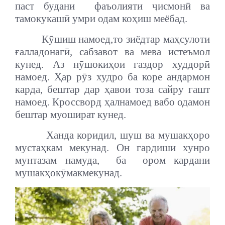
паст будани
фаъолияти
ҷ
исмон
ӣ
ва
тамокукаш
ӣ
умри
одам
ко
ҳ
иш
меёбад
.
К
ӯ
шиш
намоед,
то
зиёдтар
ма
ҳ
сулоти
ғ
алладонаг
ӣ
, сабзавот ва мева истеъмол
кунед. Аз н
ӯ
шоки
ҳ
ои
газдор
худдор
ӣ
намоед.
Ҳ
ар
р
ӯ
з
худро
ба
коре
андармон
карда, бештар
дар
ҳ
авои
тоза
сайру гашт
намоед
. Кроссворд
ҳ
ал
намоед
ва
бо
одамон
бештар муошират кунед.
Ханда
кори
дил
,
шуш
ва
мушак
ҳ
оро
муста
ҳ
кам
мекунад
.
Он
гард
иши хунро
мунтазам намуда,
ба
ором кардани
мушак
ҳ
о
к
ӯ
мак
мекунад
.