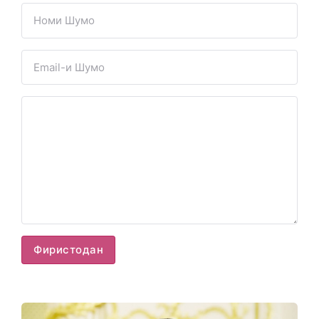
Фиристодан