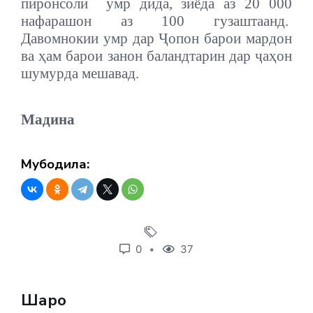
пир
онсол
ӣ
умр дида, зиёда аз 20 000
нафарашон аз 100 гузаштаанд.
Давомнокии умр дар
Ҷ
опон
барои
мардон
ва
ҳ
ам
барои
занон
баландтарин
дар
ҷ
а
ҳ
он
шумурда мешавад.
Мадина
Мубодила:
0
37
Шарҳҳо