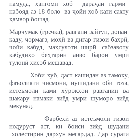
намуда,
ҳ
ангоми
хоб
дара
ҷ
аи
гарм
ӣ
набояд
аз
18
боло
ва
ҷ
ойи хоб кати сахту
ҳ
амвор
бошад.
Мар
ҷ
умак
(
гречка
),
рав
ғ
ани
зайтун
,
донаи
каду
,
чорма
ғ
з
,
мо
ҳӣ
ва
дигар
ғ
изои
ба
ҳ
р
ӣ
,
чойи
кабуд
,
ма
ҳ
сулоти
шир
ӣ
,
сабзавоту
кабуди
ҳ
о
бе
ҳ
тарин
анво барои умри
тулон
ӣ
ҳ
исоб
мешавад
.
Хоби хуб, даст кашидан аз тамоку,
фаъолияти
ҷ
исмон
ӣ
,
н
ӯ
шидани оби тоза
,
истеъмоли ками х
ӯ
рок
ҳ
ои рав
ғ
анин ва
шакару намаки зиёд
умри шуморо зиёд
мекунад.
Фарбе
ҳӣ
аз истеъмоли
ғ
изои
нодуруст
аст, ки боиси зиёд шудани
холестирин
дар
хун
мегардад. Дар сурати