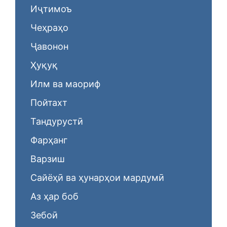
Иҷтимоъ
Чеҳраҳо
Ҷавонон
Ҳуқуқ
Илм ва маориф
Пойтахт
Тандурустӣ
Фарҳанг
Варзиш
Сайёҳӣ ва ҳунарҳои мардумӣ
Аз ҳар боб
Зебоӣ