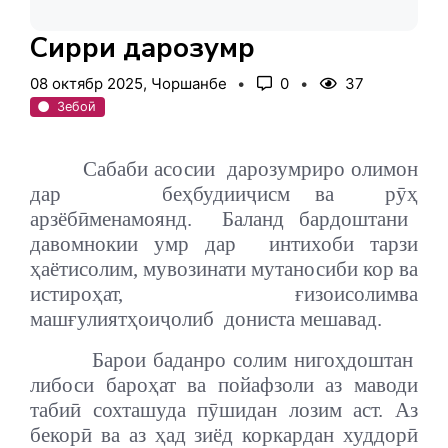
Сирри дарозумрӣ
08 октябр 2025, Чоршанбе
0
37
Зебоӣ
Сабаби асосии
дарозумриро олимон
дар
бе
ҳ
будии
ҷ
исм
ва
р
ӯҳ
арзёб
ӣ
менамоянд
.
Баланд бардоштани
давомнокии умр дар
интихоби тарзи
ҳ
аёти
солим
, мувозинати мутаносиби кор ва
истиро
ҳ
ат
,
ғ
изои
солим
ва
маш
ғ
улият
ҳ
ои
ҷ
оли
б
дониста мешавад.
Барои баданро солим ниго
ҳ
доштан
либоси баро
ҳ
ат
ва
пойафзоли
аз
маводи
таби
ӣ
сохташуда
п
ӯ
шидан
лозим аст. Аз
бекор
ӣ
ва
аз
ҳ
ад
зиёд
кор
кардан
худдор
ӣ