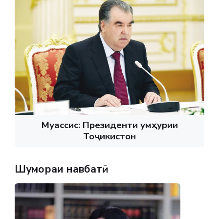
Муассис: Президенти Ҷумҳурии
Тоҷикистон
Шумораи навбатӣ