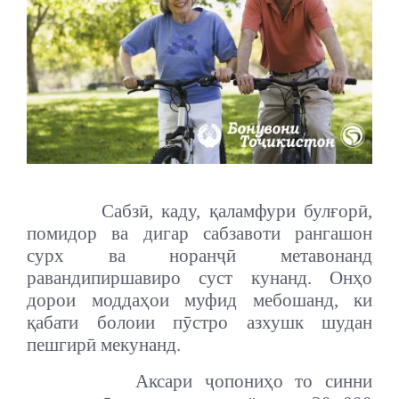
Сабз
ӣ
,
каду
,
қ
аламфури
б
ул
ғ
о
р
ӣ
,
помидор
ва
дигар
сабзавоти
рангашон
сурх
ва
норан
ҷӣ
метавонанд
раванди
пиршавиро
суст
кунанд
.
Он
ҳ
о
дорои
модда
ҳ
ои
муфид
мебошанд
,
ки
қ
абати
болоии
п
ӯ
стро
аз
хушк
шудан
пешгир
ӣ
мекунанд
.
Аксари
ҷ
опони
ҳ
о
то
синни