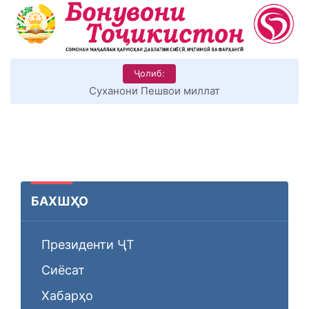
Ҷолиб:
Суханони Пешвои миллат
БАХШҲО
Президенти ҶТ
Сиёсат
Хабарҳо