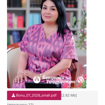
Bonu_07_2026_small.pdf
[2.82 Mb]
(зеркашиҳо: 12)