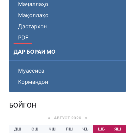
Маҷаллаҳо
Мақоллаҳо
Дастархон
PDF
ДАР БОРАИ МО
Муассиса
Кормандон
БОЙГОНӢ
«
АВГУСТ 2026 »
ДШ
СШ
ЧШ
ПШ
ҶЪ
ШБ
ЯШ