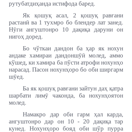
рутубатдиҳанда истифода баред.
Як қошуқ асал, 2 қошуқ равғани
растанӣ ва 1 тухмро бо блендер лат занед.
Нӯги ангуштонро 10 дақиқа даруни он
нигоҳ доред.
Бо чўткаи дандон ба ҳар як нохун
андаке хамираи дандоншӯӣ молед, аммо
кўшед, ки хамира ба пўсти атрофи нохунҳо
нарасад. Пасон нохунҳоро бо оби ширгарм
шӯед.
Ба як қошуқ равғани зайтун даҳ қатра
шарбати лимӯ чаконда, ба нохунҳоятон
молед.
Намакро дар оби гарм ҳал карда,
ангуштонро дар он 10 - 20 дақиқа тар
кунед. Нохунҳоро бояд оби шўр пурра