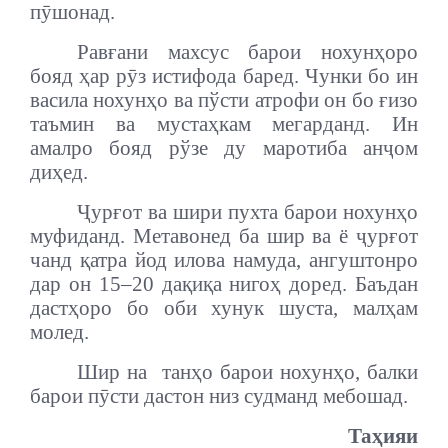
пӯшонад.
Равғани махсус барои нохунҳоро
бояд ҳар рӯз истифода баред. Чунки бо ин
васила нохунҳо ва пўсти атрофи он бо ғизо
таъмин ва мустаҳкам мегарданд. Ин
амалро бояд рўзе ду маротиба анҷом
диҳед.
Ҷурғот ва шири пухта барои нохунҳо
муфиданд. Метавонед ба шир ва ё ҷурғот
чанд қатра йод илова намуда, ангуштонро
дар он 15–20 дақиқа нигоҳ доред. Баъдан
дастҳоро бо оби хунук шуста, малҳам
молед.
Шир на танҳо барои нохунҳо, балки
барои пӯсти дастон низ судманд мебошад.
Таҳияи