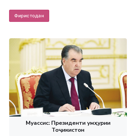
Фиристодан
Муассис: Президенти Ҷумҳурии
Тоҷикистон