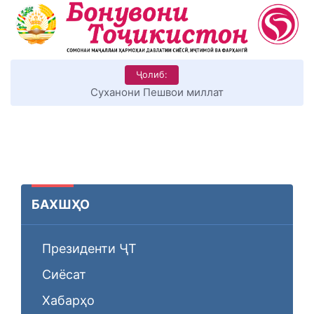
Ҷолиб:
Суханони Пешвои миллат
БАХШҲО
Президенти ҶТ
Сиёсат
Хабарҳо