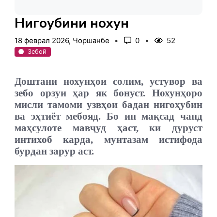
Нигоҳубини нохун
18 феврал 2026, Чоршанбе
0
52
Зебоӣ
Доштани нохунҳои солим, устувор ва
зебо орзуи ҳар як бонуст. Нохунҳоро
мисли тамоми узвҳои бадан нигоҳубин
ва эҳтиёт мебояд. Бо ин мақсад чанд
маҳсулоте мавҷуд ҳаст, ки дуруст
интихоб карда, мунтазам истифода
бурдан зарур аст.