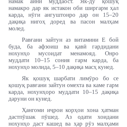
намак айни муддаост. Як-ду қошуқ
намакро дар як истакон оби ширгарм ҳал
карда, нӯги ангуштонро дар он 15–20
дақиқа нигоҳ доред ва пасон малҳам
молед.
Равғани зайтун аз витамини Е бой
буда, ба афзоиш ва қавӣ гардидани
нохунҳо мусоидат менамояд. Онро
муддати 10–15 сония гарм карда, ба
нохунҳо молида, 5–10 дақиқа масҳ кунед.
Як қошуқ шарбати лимӯро бо се
қошуқ равғани зайтун омехта ва каме гарм
карда, нохунҳоро муддати 10–15 дақиқа
даруни он кунед.
Ҳангоми иҷрои корҳои хона ҳатман
дастпӯшак пӯшед. Аз одати хоидани
нохунҳо даст кашед ва ҳар рӯз малҳами