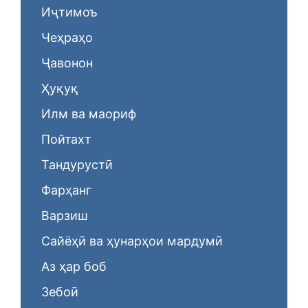
Иҷтимоъ
Чеҳраҳо
Ҷавонон
Ҳуқуқ
Илм ва маориф
Пойтахт
Тандурустӣ
Фарҳанг
Варзиш
Сайёҳӣ ва ҳунарҳои мардумӣ
Аз ҳар боб
Зебоӣ