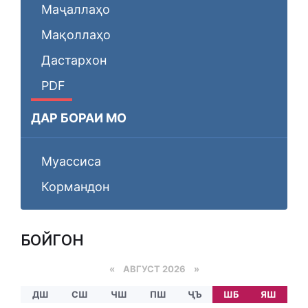
Маҷаллаҳо
Мақоллаҳо
Дастархон
PDF
ДАР БОРАИ МО
Муассиса
Кормандон
БОЙГОНӢ
«
АВГУСТ 2026 »
ДШ
СШ
ЧШ
ПШ
ҶЪ
ШБ
ЯШ