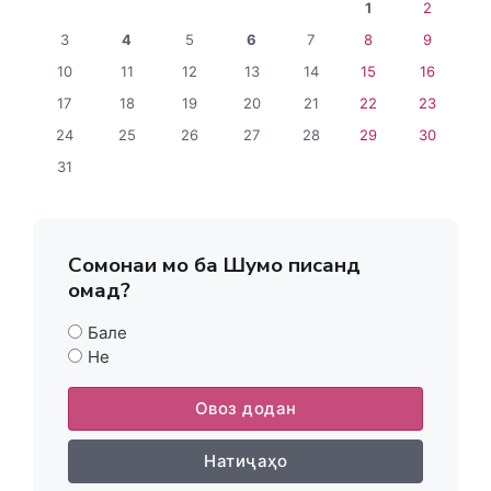
1
2
3
4
5
6
7
8
9
10
11
12
13
14
15
16
17
18
19
20
21
22
23
24
25
26
27
28
29
30
31
Сомонаи мо ба Шумо писанд
омад?
Бале
Не
Овоз додан
Натиҷаҳо