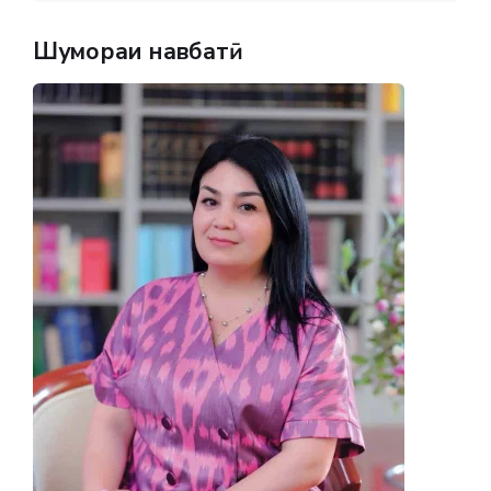
Шумораи навбатӣ