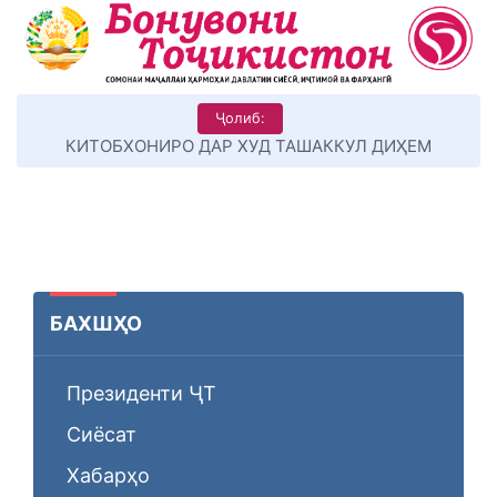
Ҷолиб:
КИТОБХОНИРО ДАР ХУД ТАШАККУЛ ДИҲЕМ
БАХШҲО
Президенти ҶТ
Сиёсат
Хабарҳо