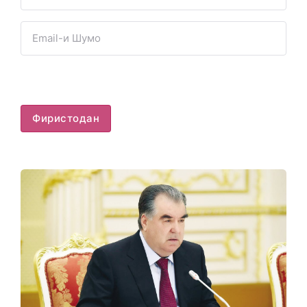
Фиристодан