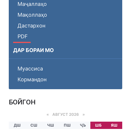
Маҷаллаҳо
Мақоллаҳо
Дастархон
PDF
ДАР БОРАИ МО
Муассиса
Кормандон
БОЙГОНӢ
«
АВГУСТ 2026 »
ДШ
СШ
ЧШ
ПШ
ҶЪ
ШБ
ЯШ