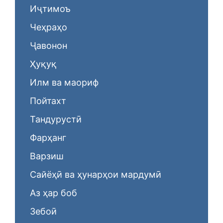
Иҷтимоъ
Чеҳраҳо
Ҷавонон
Ҳуқуқ
Илм ва маориф
Пойтахт
Тандурустӣ
Фарҳанг
Варзиш
Сайёҳӣ ва ҳунарҳои мардумӣ
Аз ҳар боб
Зебоӣ