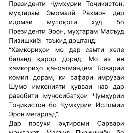
Президенти Ҷумҳурии Тоҷикистон,
муҳтарам Эмомалӣ Раҳмон дар
идомаи мулоқоти худ бо
Президенти Эрон, муҳтарам Масъуд
Пизишкиён таъкид доштанд:
“Ҳамкориҳои мо дар самти хеле
баланд қарор дорад. Мо аз ин
ҳамкориҳо қаноатмандем. Боварии
комил дорам, ки сафари имрӯзаи
Шумо имконияти қувваи нав дар
равобити муносибатҳои Ҷумҳурии
Тоҷикистон бо Ҷумҳурии Исломии
Эрон мегардад”.
Дар посухи эҳтироми Сарвари
мамлакат, Масъуд Пизишкиён бо