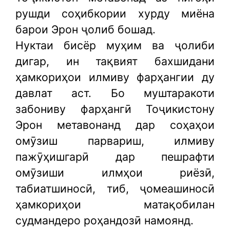
рушди соҳибкории хурду миёна
барои Эрон ҷолиб бошад.
Нуктаи бисёр муҳим ва ҷолиби
дигар, ин тақвият бахшидани
ҳамкориҳои илмиву фарҳангии ду
давлат аст. Бо муштаракоти
забониву фарҳангӣ Тоҷикистону
Эрон метавонанд дар соҳаҳои
омӯзиш парвариш, илмиву
пажӯҳишгарӣ дар пешрафти
омӯзиши илмҳои риёзӣ,
табиатшиносӣ, тиб, ҷомеашиносӣ
ҳамкориҳои матақобилан
судмандеро роҳандозӣ намоянд.