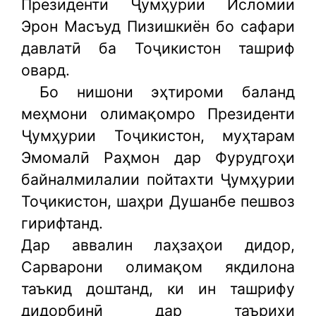
Президенти Ҷумҳурии Исломии
Эрон Масъуд Пизишкиён бо сафари
давлатӣ ба Тоҷикистон ташриф
овард.
Бо нишони эҳтироми баланд
меҳмони олимақомро Президенти
Ҷумҳурии Тоҷикистон, муҳтарам
Эмомалӣ Раҳмон дар Фурудгоҳи
байналмилалии пойтахти Ҷумҳурии
Тоҷикистон, шаҳри Душанбе пешвоз
гирифтанд.
Дар аввалин лаҳзаҳои дидор,
Сарварони олимақом якдилона
таъкид доштанд, ки ин ташрифу
дидорбинӣ дар таърихи