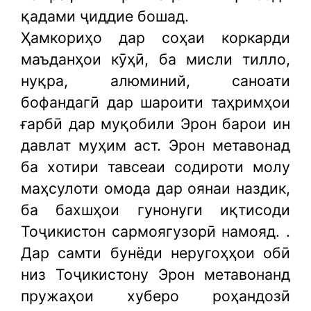
қадами ҷиддие бошад.
Ҳамкориҳо дар соҳаи коркарди
маъданҳои кӯҳӣ, ба мисли тилло,
нуқра, алюминий, саноати
бофандагӣ дар шароити таҳримҳои
ғарбӣ дар муқобили Эрон барои ин
давлат муҳим аст. Эрон метавонад
ба хотири тавсеаи содироти молу
маҳсулоти омода дар оянаи наздик,
ба бахшҳои гунонуги иқтисоди
Тоҷикистон сармоягузорӣ намояд. .
Дар самти бунёди неругоҳҳои обӣ
низ Тоҷикистону Эрон метавонанд
пружаҳои хуберо роҳандозӣ