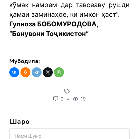
кӯмак намоем дар тавсеаву рушди
ҳамаи заминаҳое, ки имкон ҳаст”.
Гулноза БОБОМУРОДОВА,
“Бонувони Тоҷикистон”
Мубодила:
0
19
Шарҳҳо