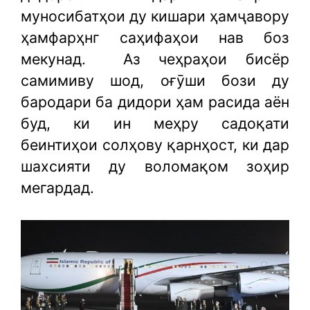
муносибатҳои ду кишари ҳамҷавору
ҳамфарҳнг саҳифаҳои нав боз
мекунад.
Аз чеҳраҳои бисёр
самимиву шод, оғӯши бози ду
бародари ба дидори ҳам расида аён
буд, ки ин меҳру садоқати
беинтиҳои солҳову қарнҳост, ки дар
шахсияти ду воломақом зоҳир
мегардад.