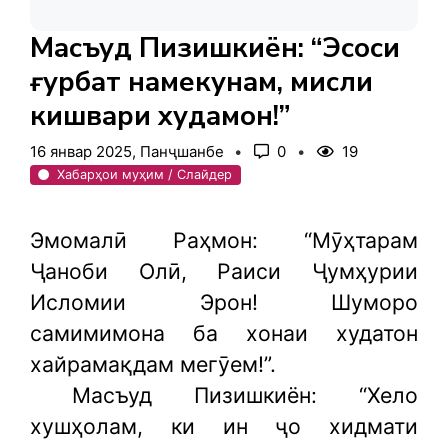
Масъуд Пизишкиён: “Эҳсоси
ғурбат намекунам, мисли
кишвари худамон!”
16 январ 2025, Панҷшанбе
0
19
Хабарҳои муҳим / Слайдер
Эмомалӣ Раҳмон: “Мӯҳтарам
Ҷаноби Олӣ, Раиси Ҷумҳурии
Исломии Эрон! Шуморо
самимимона ба хонаи худатон
хайрамақдам мегӯем!”.
Масъуд Пизишкиён: “Хело
хушҳолам, ки ин ҷо хидмати