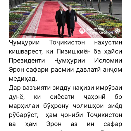
Ҷумҳурии Тоҷикистон нахустин
кишварест, ки Пизишкиён ба ҳайси
Президенти Ҷумҳурии Исломии
Эрон сафари расмии давлатӣ анҷом
медиҳад.
Дар вазъияти зидду нақизи имрӯзаи
дунё, ки сиёсати ҷаҳонӣ бо
марҳилаи бӯҳрону чолишҳои зиёд
рӯбарӯст,
ҳам ҷониби Тоҷикистон
ва ҳам Эрон аз ин сафар