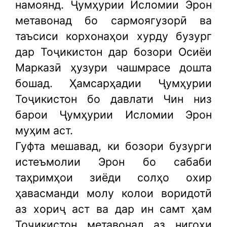
намоянд. Ҷумҳурии Исломии Эрон
метавонад бо сармоягузорӣ ва
таъсиси корхонаҳои хурду бузург
дар Тоҷикистон дар бозори Осиёи
Марказӣ ҳузури чашмрасе дошта
бошад. Ҳамсарҳадии Ҷумҳурии
Тоҷикистон бо давлати Чин низ
барои Ҷумҳурии Исломии Эрон
муҳим аст.
Гуфта мешавад, ки бозори бузурги
истеъмолии Эрон бо сабаби
таҳримҳои зиёди солҳо охир
ҳавасманди молу колои воридотӣ
аз хориҷ аст ва дар ин самт ҳам
Тоҷикистон метавонад аз нигоҳи