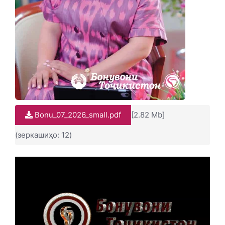
Bonu_07_2026_small.pdf
[2.82 Mb]
(зеркашиҳо: 12)