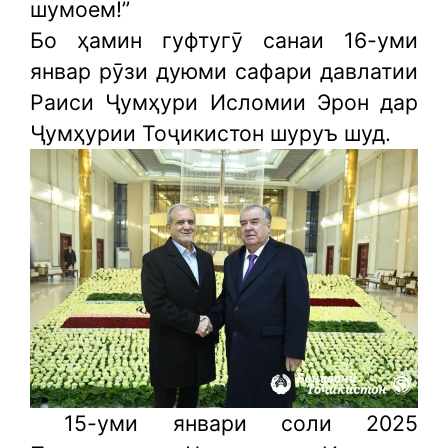
шумоем!”
Бо ҳамин гуфтугӯ санаи 16-уми
январ рӯзи дуюми сафари давлатии
Раиси Ҷумҳури Исломии Эрон дар
Ҷумҳурии Тоҷикистон шуруъ шуд.
15-уми январи соли 2025