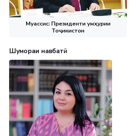
Муассис: Президенти Ҷумҳурии
Тоҷикистон
Шумораи навбатӣ