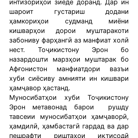
интизориҳои зиёде доранд. Дар ин
шароит густариш додани
ҳамкориҳои судманд миёни
кишварҳои дорои муштаракоти
забониву фарҳангӣ аз манфиат холӣ
нест. Тоҷикистону Эрон бо
назардошти марзҳои муштарак бо
Афғонистон манфиатдори вазъи
хуби сиёсиву амнияти ин кишвари
ҳамҷавор ҳастанд.
Муносибатҳои хуби Тоҷикистону
Эрон метавонад барои
рушду
тавсеии муносибатҳои ҳамҷаворӣ,
ҳамдилӣ, ҳамбастагӣ гардад ва дар
пешрафти риштаҳои иқтисодӣ