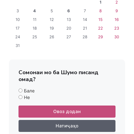
1
2
3
4
5
6
7
8
9
10
11
12
13
14
15
16
17
18
19
20
21
22
23
24
25
26
27
28
29
30
31
Сомонаи мо ба Шумо писанд
омад?
Бале
Не
Овоз додан
Натиҷаҳо