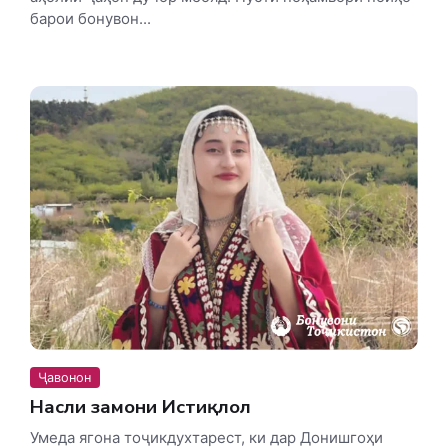
барои бонувон...
Ҷавонон
Насли замони Истиқлол
Умеда ягона тоҷикдухтарест, ки дар Донишгоҳи