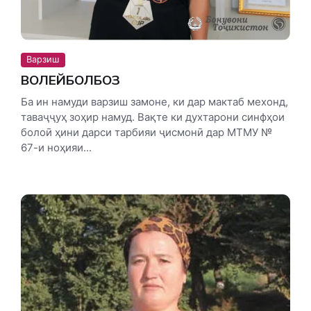
Варзиш
ВОЛЕЙБОЛБОЗ
Ба ин намуди варзиш замоне, ки дар мактаб мехонд,
таваҷҷуҳ зоҳир намуд. Вақте ки духтарони синфҳои
болоӣ ҳини дарси тарбияи ҷисмонӣ дар МТМУ №
67-и ноҳияи...