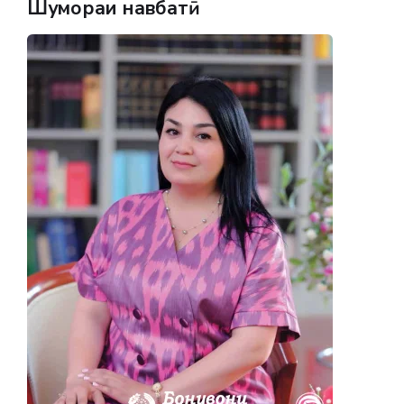
Шумораи навбатӣ