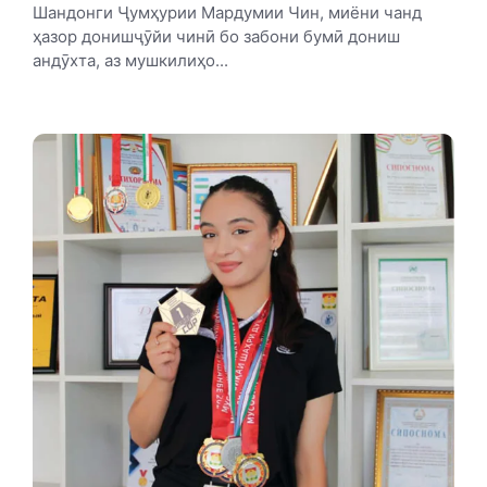
Шандонги Ҷумҳурии Мардумии Чин, миёни чанд
ҳазор донишҷӯйи чинӣ бо забони бумӣ дониш
андӯхта, аз мушкилиҳо...