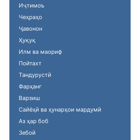
Иҷтимоъ
Чеҳраҳо
Ҷавонон
Ҳуқуқ
Илм ва маориф
Пойтахт
Тандурустӣ
Фарҳанг
Варзиш
Сайёҳӣ ва ҳунарҳои мардумӣ
Аз ҳар боб
Зебоӣ