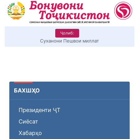
Ҷолиб:
Суханони Пешвои миллат
БАХШҲО
Президенти ҶТ
Сиёсат
Хабарҳо