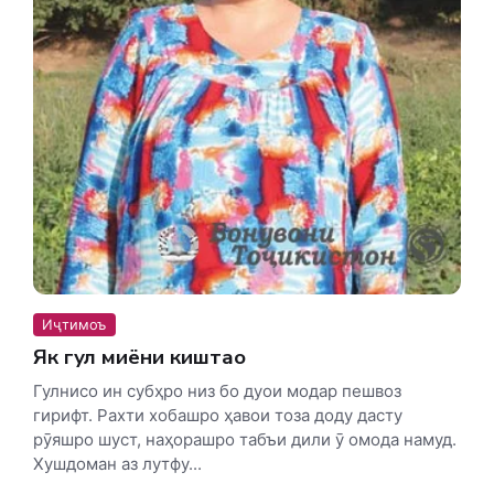
Иҷтимоъ
Як гул миёни киштаҳо
Гулнисо ин субҳро низ бо дуои модар пешвоз
гирифт. Рахти хобашро ҳавои тоза доду дасту
рӯяшро шуст, наҳорашро табъи дили ӯ омода намуд.
Хушдоман аз лутфу...