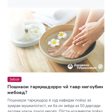
Зебоӣ
Пошнаҳои тарқишдорро чӣ тавр нигоҳубин
мебояд?
Пошнаҳои тарқишдор ё худ кафидаи пойҳо аз
зумраи мушкилотест, ки ба он зиёда аз 50 дарсади
аҳолии ҷаҳон дучор меояд. Пӯсти ноҳамвори пойҳо