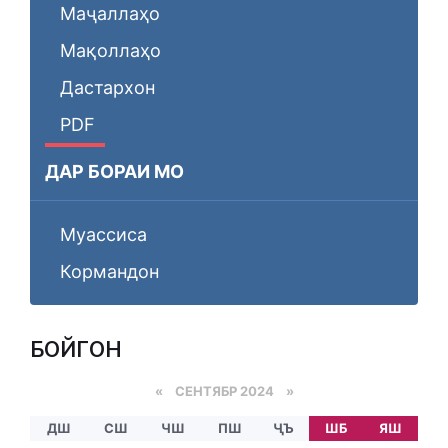
Маҷаллаҳо
Мақоллаҳо
Дастархон
PDF
ДАР БОРАИ МО
Муассиса
Кормандон
БОЙГОНӢ
«
СЕНТЯБР 2024
»
ДШ
СШ
ЧШ
ПШ
ҶЪ
ШБ
ЯШ