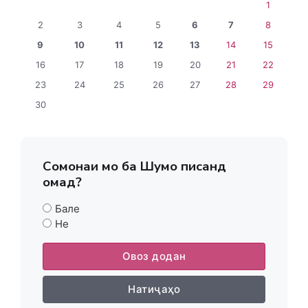
1
2
3
4
5
6
7
8
9
10
11
12
13
14
15
16
17
18
19
20
21
22
23
24
25
26
27
28
29
30
Сомонаи мо ба Шумо писанд
омад?
Бале
Не
Овоз додан
Натиҷаҳо