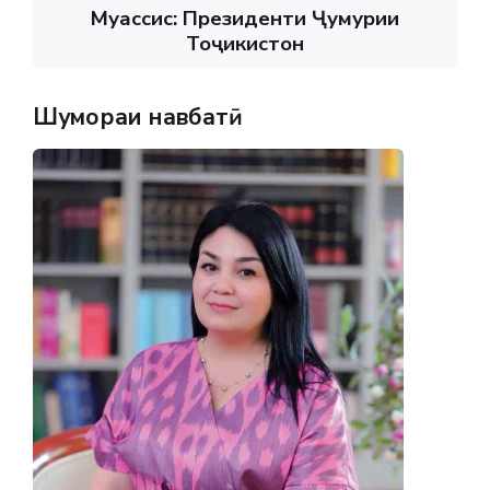
Муассис: Президенти Ҷумҳурии
Тоҷикистон
Шумораи навбатӣ