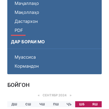
Маҷаллаҳо
Мақоллаҳо
Дастархон
PDF
ДАР БОРАИ МО
Муассиса
Кормандон
БОЙГОНӢ
«
СЕНТЯБР 2024
»
ДШ
СШ
ЧШ
ПШ
ҶЪ
ШБ
ЯШ