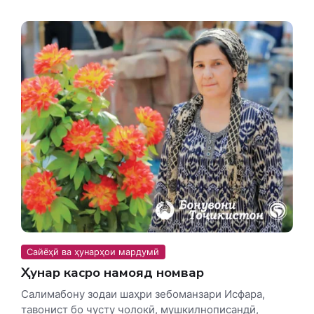
Сайёҳӣ ва ҳунарҳои мардумӣ
Ҳунар касро намояд номвар
Салимабону зодаи шаҳри зебоманзари Исфара,
тавонист бо чусту чолокӣ, мушкилнописандӣ,