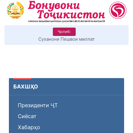
Ҷолиб:
Суханони Пешвои миллат
БАХШҲО
Президенти ҶТ
Сиёсат
Хабарҳо