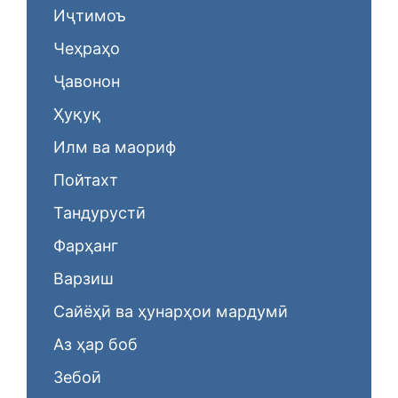
Иҷтимоъ
Чеҳраҳо
Ҷавонон
Ҳуқуқ
Илм ва маориф
Пойтахт
Тандурустӣ
Фарҳанг
Варзиш
Сайёҳӣ ва ҳунарҳои мардумӣ
Аз ҳар боб
Зебоӣ