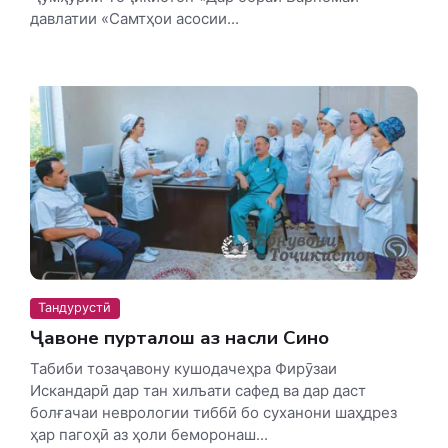
давлатии «Самтҳои асосии...
Тандурустӣ
Ҷавоне пурталош аз насли Сино
Табиби тозаҷавону кушода­чеҳра Фирӯзаи
Искандарӣ дар тан хилъати сафед ва дар даст
болғачаи неврологии тиббӣ бо суханони шаҳдрез
ҳар пагоҳӣ аз ҳоли беморонаш...