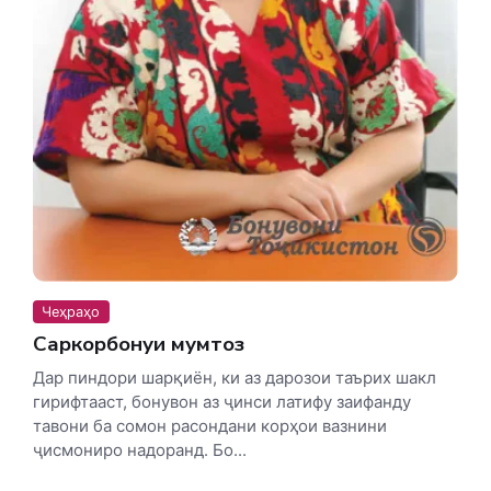
Чеҳраҳо
Саркорбонуи мумтоз
Дар пиндори шарқиён, ки аз дарозои таърих шакл
гирифтааст, бонувон аз ҷинси латифу заифанду
тавони ба сомон расондани корҳои вазнини
ҷисмониро надоранд. Бо...