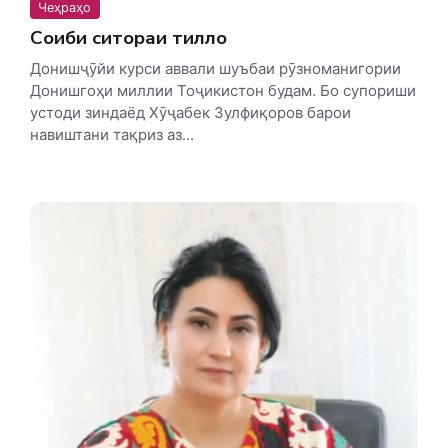
Чеҳраҳо
Соҳиби ситораи тилло
Донишҷӯйи курси аввали шуъбаи рӯзноманигории
Донишгоҳи миллии Тоҷикистон будам. Бо супориши
устоди зиндаёд Хӯҷабек Зулфиқоров барои
навиштани тақриз аз...