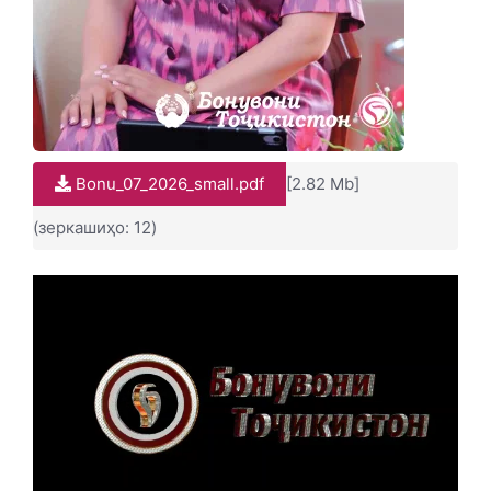
Bonu_07_2026_small.pdf
[2.82 Mb]
(зеркашиҳо: 12)