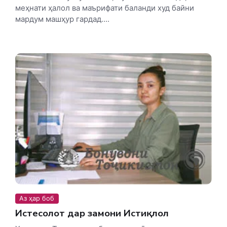
меҳнати ҳалол ва маърифати баланди худ байни
мардум машҳур гардад....
Аз ҳар боб
Истеҳсолот дар замони Истиқлол