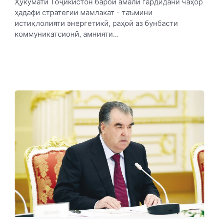
Ҳукумати Тоҷикистон барои амалӣ гардидани чаҳор
ҳадафи стратегии мамлакат - таъмини
истиқлолияти энергетикӣ, раҳоӣ аз бунбасти
коммуникатсионӣ, амнияти...