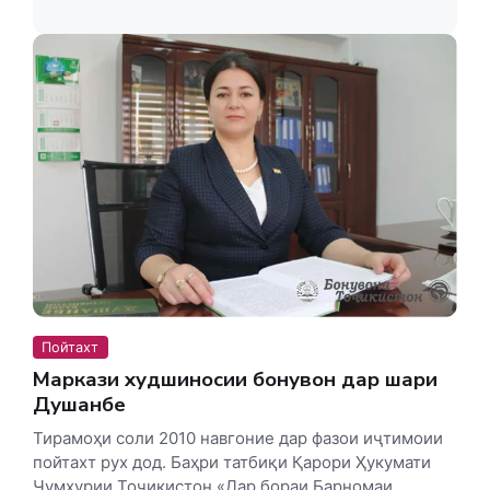
Пойтахт
Маркази худшиносии бонувон дар шаҳри
Душанбе
Тирамоҳи соли 2010 навгоние дар фазои иҷтимоии
пойтахт рух дод. Баҳри татбиқи Қарори Ҳукумати
Ҷумҳурии Тоҷикистон «Дар бораи Барномаи