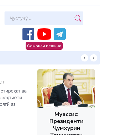
Сомонаи пешина
КИТОБХОНИРО 
ст
истироҳат ва
 беэҳтиётӣ
оятӣ аз
Муассис:
Президенти
Ҷумҳурии
Тоҷикистон