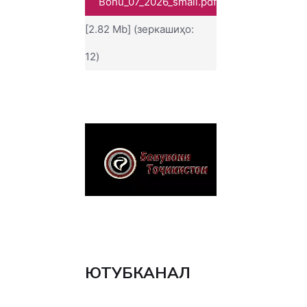
Bonu_07_2026_small.pdf
[2.82 Mb] (зеркашиҳо:
12)
ЮТУБКАНАЛ