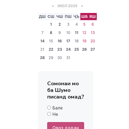
«
ИЮЛ 2025
»
ДШ
СШ
ЧШ
ПШ
ҶЪ
ШБ
ЯШ
1
2
3
4
5
6
7
8
9
10
11
12
13
14
15
16
17
18
19
20
21
22
23
24
25
26
27
28
29
30
31
Сомонаи мо
ба Шумо
писанд омад?
Бале
Не
Овоз додан