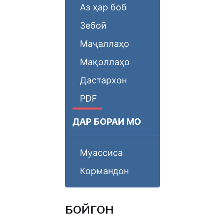
Аз ҳар боб
Зебоӣ
Маҷаллаҳо
Мақоллаҳо
Дастархон
PDF
ДАР БОРАИ МО
Муассиса
Кормандон
БОЙГОНӢ