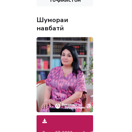
Шумораи
навбатӣ