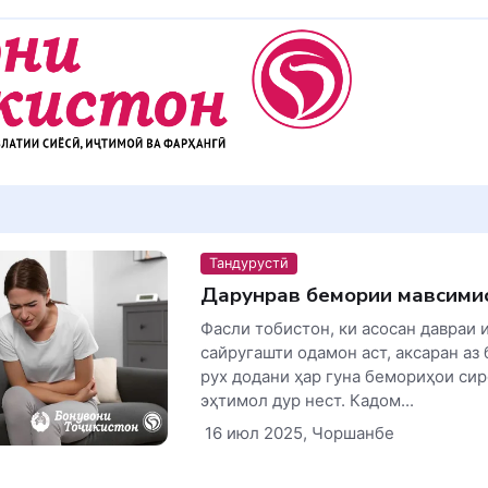
Тандурустӣ
Дарунравӣ бемории мавсими
Фасли тобистон, ки асосан давраи 
сайругашти одамон аст, аксаран аз
рух додани ҳар гуна бемориҳои сир
эҳтимол дур нест. Кадом...
16 июл 2025, Чоршанбе