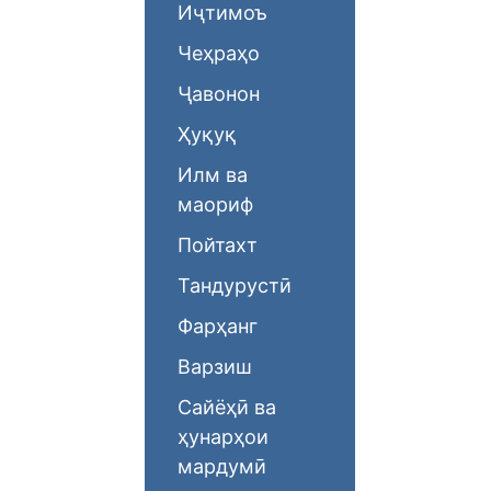
Иҷтимоъ
Чеҳраҳо
Ҷавонон
Ҳуқуқ
Илм ва
маориф
Пойтахт
Тандурустӣ
Фарҳанг
Варзиш
Сайёҳӣ ва
ҳунарҳои
мардумӣ