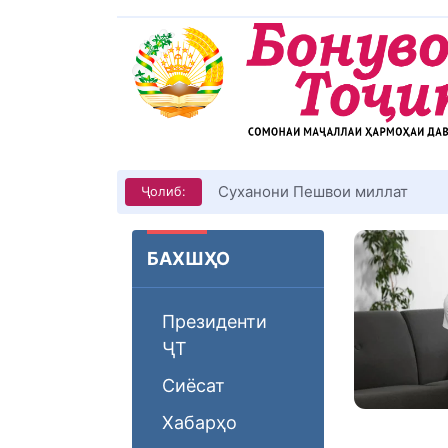
Суханони Пешвои миллат
Ҷолиб:
БАХШҲО
Президенти
ҶТ
Сиёсат
Хабарҳо