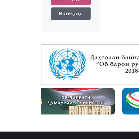
Натиҷаҳо