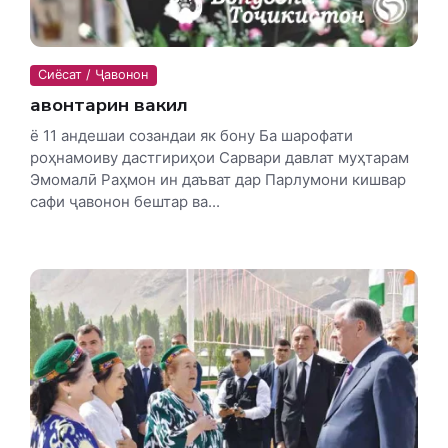
Сиёсат / Ҷавонон
Ҷавонтарин вакил
ё 11 андешаи созандаи як бону Ба шарофати
роҳнамоиву дастгириҳои Сарвари давлат муҳтарам
Эмомалӣ Раҳмон ин даъват дар Парлумони кишвар
сафи ҷавонон бештар ва...