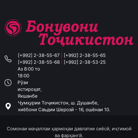
[+992] 2-38-55-67
|
[+992] 2-38-55-65
[+992] 2-38-55-68
|
[+992] 2-38-53-25
Аз 8:00 то
18:00
Рӯзи
истироҳат,
Якшанбе
Ҷумҳурии Тоҷикистон, ш. Душанбе,
хиёбони Саъдии Шерозӣ - 16, ошёнаи 10.
Сомонаи маҷаллаи ҳармоҳаи давлатии сиёсӣ, иҷтимоӣ
ва фарҳангӣ.