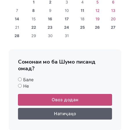
1
2
3
4
5
6
7
8
9
10
11
12
13
14
15
16
17
18
19
20
21
22
23
24
25
26
27
28
29
30
31
Сомонаи мо ба Шумо писанд
омад?
Бале
Не
Овоз додан
Натиҷаҳо