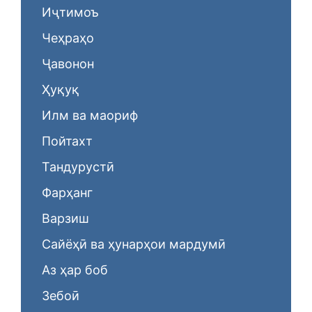
Иҷтимоъ
Чеҳраҳо
Ҷавонон
Ҳуқуқ
Илм ва маориф
Пойтахт
Тандурустӣ
Фарҳанг
Варзиш
Сайёҳӣ ва ҳунарҳои мардумӣ
Аз ҳар боб
Зебоӣ