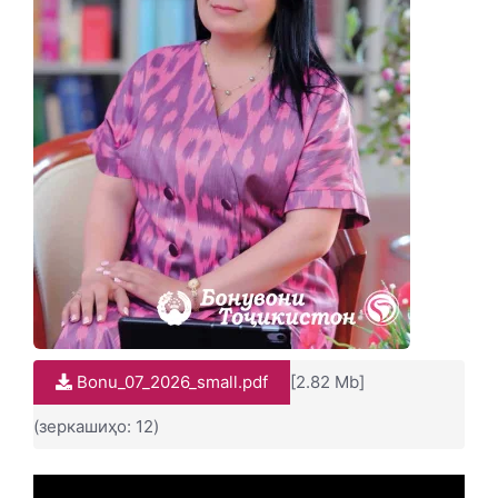
Bonu_07_2026_small.pdf
[2.82 Mb]
(зеркашиҳо: 12)