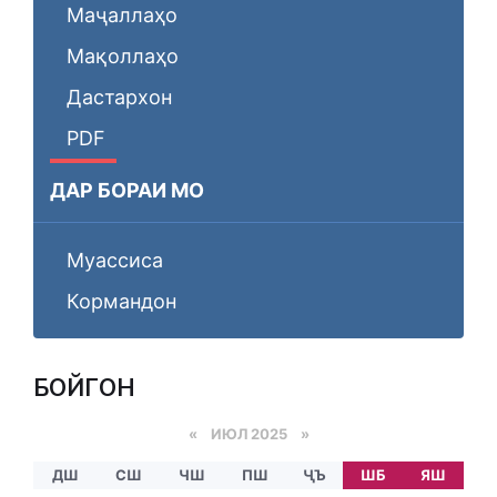
Маҷаллаҳо
Мақоллаҳо
Дастархон
PDF
ДАР БОРАИ МО
Муассиса
Кормандон
БОЙГОНӢ
«
ИЮЛ 2025
»
ДШ
СШ
ЧШ
ПШ
ҶЪ
ШБ
ЯШ