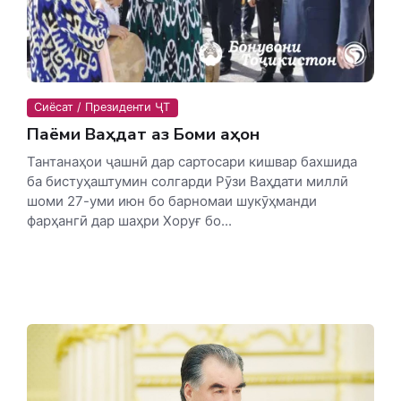
Сиёсат / Президенти ҶТ
Паёми Ваҳдат аз Боми Ҷаҳон
Тантанаҳои ҷашнӣ дар сартосари кишвар бахшида
ба бистуҳаштумин солгарди Рӯзи Ваҳдати миллӣ
шоми 27-уми июн бо барномаи шукӯҳманди
фарҳангӣ дар шаҳри Хоруғ бо...