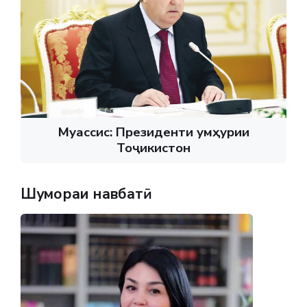
Муассис: Президенти Ҷумҳурии
Тоҷикистон
Шумораи навбатӣ