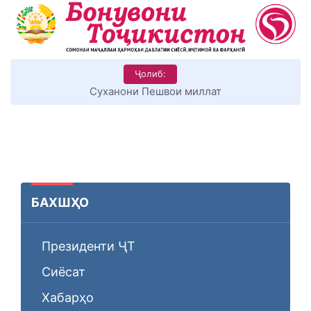
Ҷолиб:
Суханони Пешвои миллат
БАХШҲО
Президенти ҶТ
Сиёсат
Хабарҳо