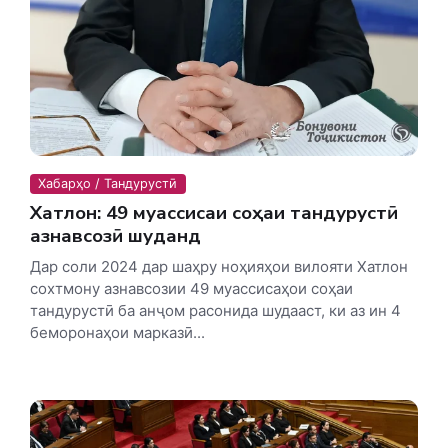
Хабарҳо / Тандурустӣ
Хатлон: 49 муассисаи соҳаи тандурустӣ
азнавсозӣ шуданд
Дар соли 2024 дар шаҳру ноҳияҳои вилояти Хатлон
сохтмону азнавсозии 49 муассисаҳои соҳаи
тандурустӣ ба анҷом расонида шудааст, ки аз ин 4
беморонаҳои марказӣ...