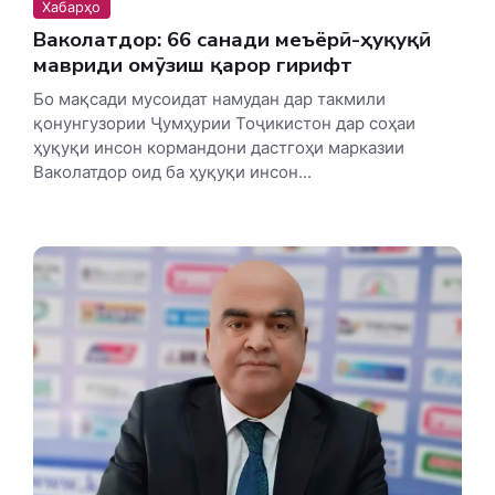
Хабарҳо
Ваколатдор: 66 санади меъёрӣ-ҳуқуқӣ
мавриди омӯзиш қарор гирифт
Бо мақсади мусоидат намудан дар такмили
қонунгузории Ҷумҳурии Тоҷикистон дар соҳаи
ҳуқуқи инсон кормандони дастгоҳи марказии
Ваколатдор оид ба ҳуқуқи инсон...