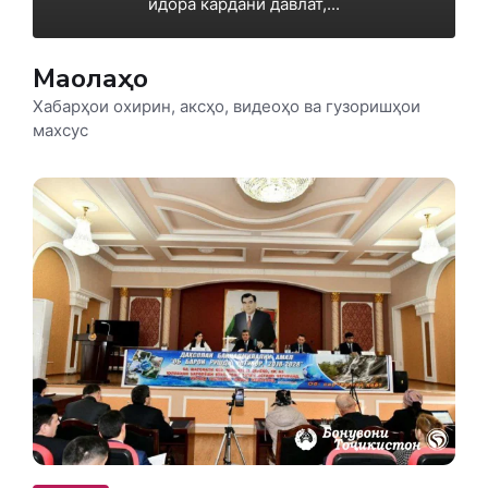
идора кардани давлат,...
Мақолаҳо
Хабарҳои охирин, аксҳо, видеоҳо ва гузоришҳои
махсус