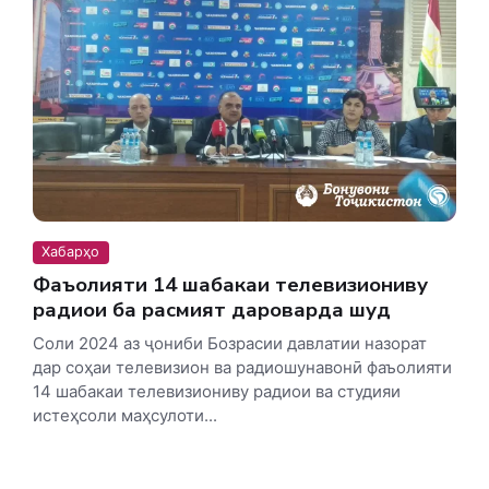
Хабарҳо
Фаъолияти 14 шабакаи телевизиониву
радиои ба расмият дароварда шуд
Соли 2024 аз ҷониби Бозрасии давлатии назорат
дар соҳаи телевизион ва радиошунавонӣ фаъолияти
14 шабакаи телевизиониву радиои ва студияи
истеҳсоли маҳсулоти...