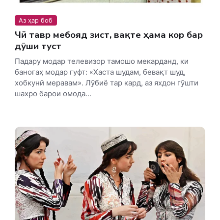
Аз ҳар боб
Чӣ тавр мебояд зист, вақте ҳама кор бар
дӯши туст
Падару модар телевизор тамошо мекарданд, ки
баногаҳ модар гуфт: «Хаста шудам, бевақт шуд,
хобкунӣ меравам». Лӯбиё тар кард, аз яхдон гӯшти
шахро барои омода...