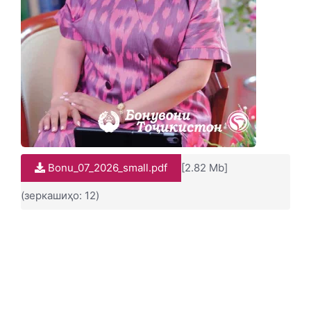
Bonu_07_2026_small.pdf
[2.82 Mb]
(зеркашиҳо: 12)