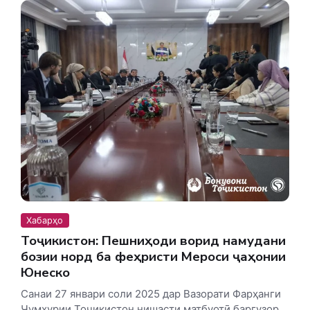
Хабарҳо
Тоҷикистон: Пешниҳоди ворид намудани
бозии норд ба феҳристи Мероси ҷаҳонии
Юнеско
Санаи 27 январи соли 2025 дар Вазорати Фарҳанги
Ҷумҳурии Тоҷикистон нишасти матбуотӣ баргузор