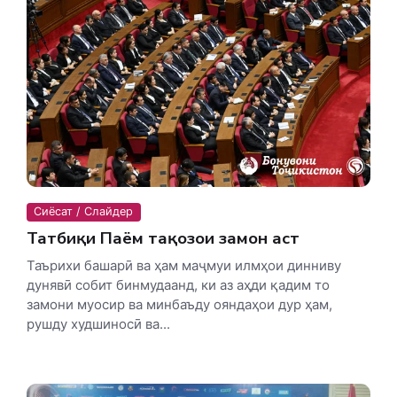
Сиёсат / Слайдер
Татбиқи Паём тақозои замон аст
Таърихи башарӣ ва ҳам маҷмуи илмҳои динниву
дунявӣ собит бинмудаанд, ки аз аҳди қадим то
замони муосир ва минбаъду ояндаҳои дур ҳам,
рушду худшиносӣ ва...