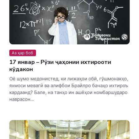
Аз ҳар боб
17 январ – Рӯзи ҷаҳонии ихтирооти
кӯдакон
Оё шумо медонистед, ки лижаҳои обӣ, гӯшмонакҳо,
яхмоси мевагӣ ва алифбои Брайлро бачаҳо ихтироъ
кардаанд? Бале, на танҳо ин ашёҳои номбаршударо
наврасон...