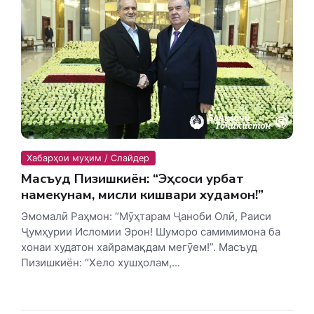
Хабарҳои муҳим / Слайдер
Масъуд Пизишкиён: “Эҳсоси ғурбат
намекунам, мисли кишвари худамон!”
Эмомалӣ Раҳмон: “Мӯҳтарам Ҷаноби Олӣ, Раиси
Ҷумҳурии Исломии Эрон! Шуморо самимимона ба
хонаи худатон хайрамақдам мегӯем!”. Масъуд
Пизишкиён: “Хело хушҳолам,...