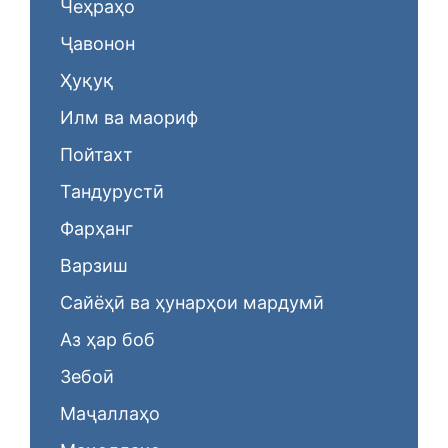
Чеҳраҳо
Ҷавонон
Ҳуқуқ
Илм ва маориф
Пойтахт
Тандурустӣ
Фарҳанг
Варзиш
Сайёҳӣ ва ҳунарҳои мардумӣ
Аз ҳар боб
Зебоӣ
Маҷаллаҳо