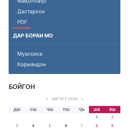
Мақоллаҳо
Дастархон
PDF
ДАР БОРАИ МО
Муассиса
Кормандон
БОЙГОНӢ
«
АВГУСТ 2026 »
ДШ
СШ
ЧШ
ПШ
ҶЪ
ШБ
ЯШ
1
2
3
4
5
6
7
8
9