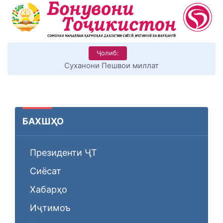
Ҷолиб:
КИТОБХОНИРО ДАР ХУД ТАШАККУЛ ДИҲЕМ
БАХШҲО
Президенти ҶТ
Сиёсат
Хабарҳо
Иҷтимоъ