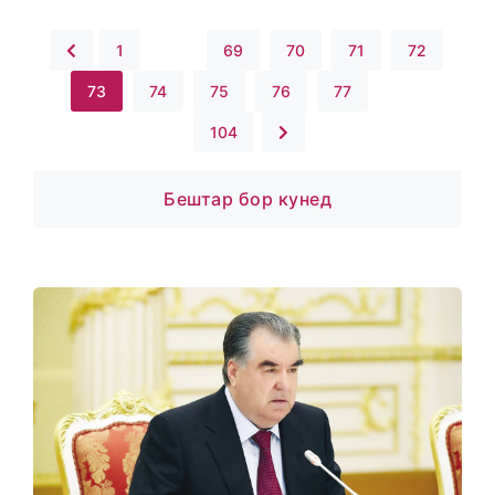
1
...
69
70
71
72
73
74
75
76
77
...
104
Бештар бор кунед