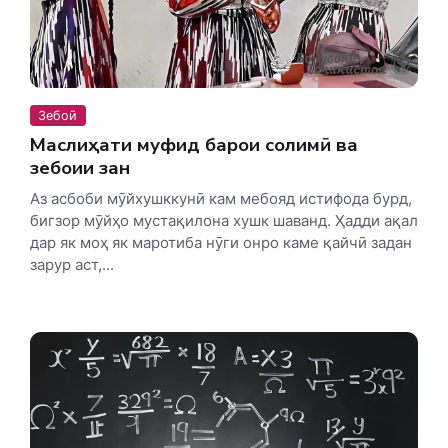
Зебоӣ
Маслиҳати муфид барои солимӣ ва
зебоии зан
Аз асбоби мӯйхушккунӣ кам мебояд истифода бурд,
бигзор мӯйҳо мустақилона хушк шаванд. Ҳадди ақал
дар як моҳ як маротиба нӯги онро каме қайчӣ задан
зарур аст,...