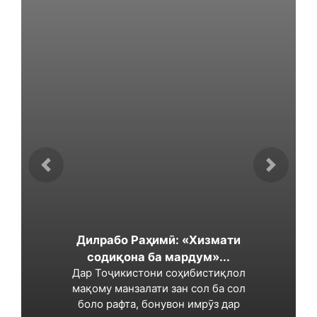
Дилрабо Раҳимӣ: «Хизмати
содиқона ба мардум»...
Дар Тоҷикистони соҳибистиқлол
мақому манзалати зан сол ба сол
боло рафта, бонувон имрӯз дар