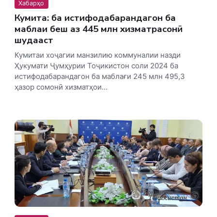
Хабарҳо
Кумита: ба истифодабарандагон ба
маблағи беш аз 445 млн хизматрасонӣ
шудааст
Кумитаи хоҷагии манзилию коммуналии назди
Ҳукумати Ҷумҳурии Тоҷикистон соли 2024 ба
истифодабарандагон ба маблағи 245 млн 495,3
ҳазор сомонӣ хизматҳои...