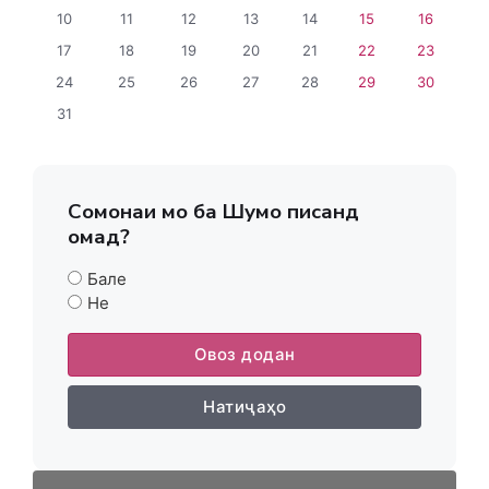
10
11
12
13
14
15
16
17
18
19
20
21
22
23
24
25
26
27
28
29
30
31
Сомонаи мо ба Шумо писанд
омад?
Бале
Не
Овоз додан
Натиҷаҳо