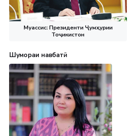
Муассис: Президенти Ҷумҳурии
Тоҷикистон
Шумораи навбатӣ