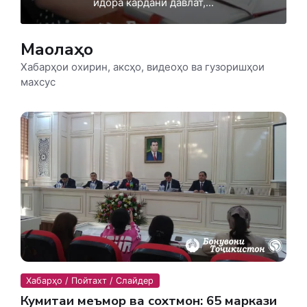
идора кардани давлат,...
Мақолаҳо
Хабарҳои охирин, аксҳо, видеоҳо ва гузоришҳои
махсус
Хабарҳо / Пойтахт / Слайдер
Кумитаи меъморӣ ва сохтмон: 65 маркази