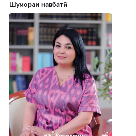
Шумораи навбатӣ