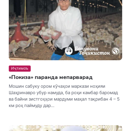
Иҷтимоъ
«Покиза» паранда мепарварад
Мошин сабуку ором кӯчаҳои маркази ноҳияи
Шаҳринавро убур намуда, ба роҳи камбар баромад
ва байни зистгоҳҳои мардуми маҳал тақрибан 4 – 5
км роҳ паймуду дар...