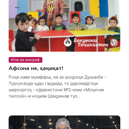
Илм ва маориф
Афсона не, ҳақиқат!
Роҳи нави мумфарш, ки аз шоҳроҳи Душанбе -
Турсунзода ҷудо гардида, то даромадгоҳи
ширхоргоҳ - кӯдакистони №2-юми «Моҳичаи
тиллоӣ»-и ноҳияи Шаҳринав тул...