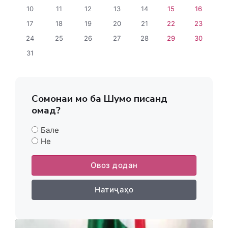
10
11
12
13
14
15
16
17
18
19
20
21
22
23
24
25
26
27
28
29
30
31
Сомонаи мо ба Шумо писанд
омад?
Бале
Не
Овоз додан
Натиҷаҳо