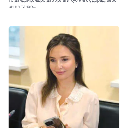
то дандонҳояшро дар ҳолати хуб нигоҳ дорад, зеро
он на танҳо...