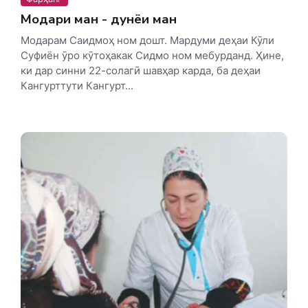
Модари ман - дунёи ман
Модарам Саидмоҳ ном дошт. Мардуми деҳаи Кӯли
Суфиён ӯро кӯтоҳакак Сидмо ном мебурданд. Ҳине,
ки дар синни 22-солагӣ шавҳар карда, ба деҳаи
Кангурттути Кангурт...