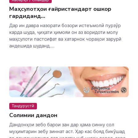
Маҳсулотҳои ғайристандартӣ ошкор
гардиданд…
Дар ин давра назорати бозори истеъмолӣ пурзӯр
карда шуда, ҷиҳати ҳимояи он аз воридоти молу
маҳсулоти пастсифат ва хатарнок чораҳои зарурӣ
андешида шуданд....
Тандурустӣ
Солимии дандон
Дандонҳои зебо барои зан дар ҳама синну сол
муҳимтарин зебу зиннат аст. Ҳар кас бояд бикӯшад