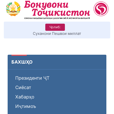
Ҷолиб:
КИТОБХОНИРО ДАР ХУД ТАШАККУЛ ДИҲЕМ
БАХШҲО
Президенти ҶТ
Сиёсат
Хабарҳо
Иҷтимоъ