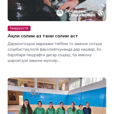
Тандурустӣ
Ақли солим аз тани солим аст
Дармонгоҳҳои марказии тиббии то замони солҳои
соҳибистиқлолӣ фаъолияткунанда дар кишвар, бо
баробари пешрафти дигар соҳаҳо, ба имкону
шароитҳои замони муосир...