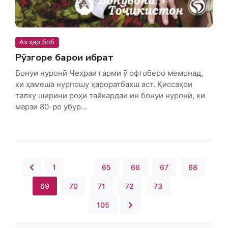
Аз ҳар боб
Рӯзгоре барои ибрат
Бонуи нуронӣ Чеҳраи гарми ӯ офтоберо мемонад,
ки ҳамеша нурпошу ҳароратбахш аст. Қиссаҳои
талху ширини роҳи тайкардаи ин бонуи нуронӣ, ки
марзи 80-ро убур...
1
...
65
66
67
68
69
70
71
72
73
...
105