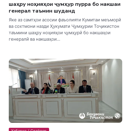
шаҳру ноҳияҳои ҷумҳурӣ пурра бо накшаи
генералӣ таъмин шуданд
Яке аз самтҳои асосии фаъолияти Кумитаи меъморӣ
ва сохтмони назди Ҳукумати Ҷумҳурии Тоҷикистон
таъмини шаҳру ноҳияҳои ҷумҳурӣ бо накшаҳои
генералӣ ва накшаҳои...
Хабарҳо / Слайдер