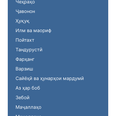
Чеҳраҳо
Ҷавонон
Ҳуқуқ
Илм ва маориф
Пойтахт
Тандурустӣ
Фарҳанг
Варзиш
Сайёҳӣ ва ҳунарҳои мардумӣ
Аз ҳар боб
Зебоӣ
Маҷаллаҳо