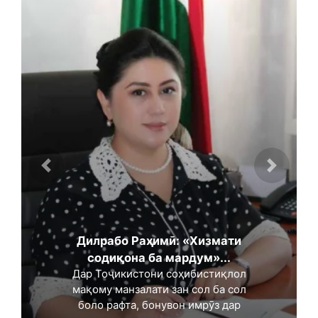
Дилрабо Раҳимӣ: «Хизмати
содиқона ба мардум»...
Дар Тоҷикистони соҳибистиқлол
мақому манзалати зан сол ба сол
боло рафта, бонувон имрӯз дар