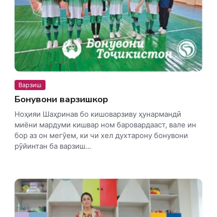
Варзиш
Бонувони варзишкор
Ноҳияи Шаҳринав бо кишоварзиву ҳунармандӣ
миёни мардуми кишвар ном баровардааст, вале ин
бор аз он мегӯем, ки чи хел духтарону бонувони
рӯйинтан ба варзиш...