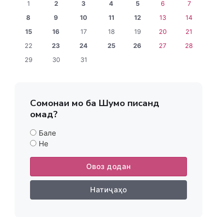
1
2
3
4
5
6
7
8
9
10
11
12
13
14
15
16
17
18
19
20
21
22
23
24
25
26
27
28
29
30
31
Сомонаи мо ба Шумо писанд
омад?
Бале
Не
Овоз додан
Натиҷаҳо