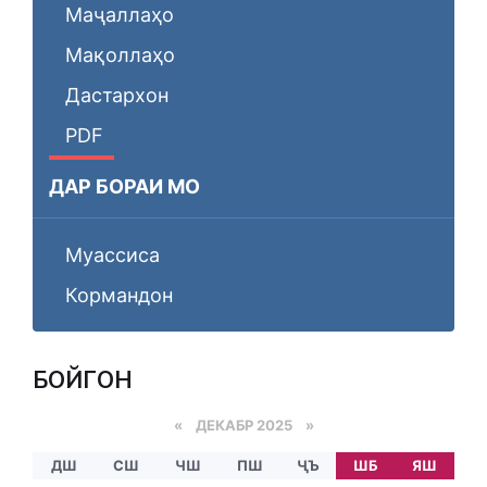
Маҷаллаҳо
Мақоллаҳо
Дастархон
PDF
ДАР БОРАИ МО
Муассиса
Кормандон
БОЙГОНӢ
«
ДЕКАБР 2025
»
ДШ
СШ
ЧШ
ПШ
ҶЪ
ШБ
ЯШ