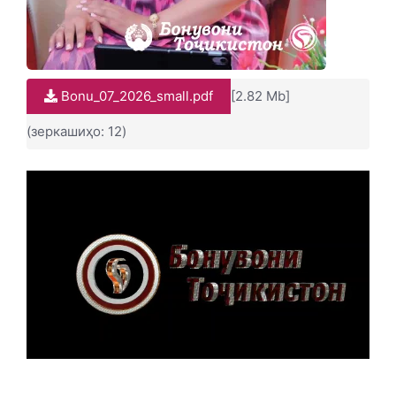
Bonu_07_2026_small.pdf
[2.82 Mb]
(зеркашиҳо: 12)