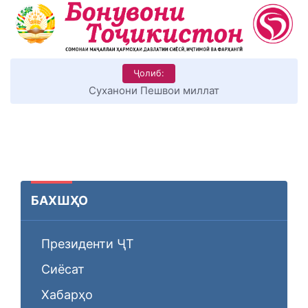
Ҷолиб:
Суханони Пешвои миллат
БАХШҲО
Президенти ҶТ
Сиёсат
Хабарҳо