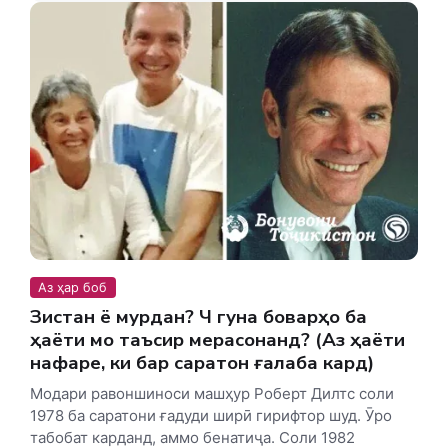
Аз ҳар боб
Зистан ё мурдан? Чӣ гуна боварҳо ба
ҳаёти мо таъсир мерасонанд? (Аз ҳаёти
нафаре, ки бар саратон ғалаба кард)
Модари равоншиноси машҳур Роберт Дилтс соли
1978 ба саратони ғадуди ширӣ гирифтор шуд. Ӯро
табобат карданд, аммо бенатиҷа. Соли 1982