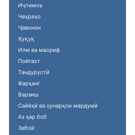
Иҷтимоъ
Чеҳраҳо
Ҷавонон
Ҳуқуқ
Илм ва маориф
Пойтахт
Тандурустӣ
Фарҳанг
Варзиш
Сайёҳӣ ва ҳунарҳои мардумӣ
Аз ҳар боб
Зебоӣ