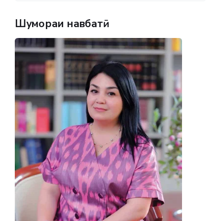
Шумораи навбатӣ