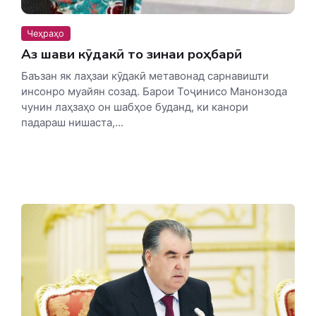
Чеҳраҳо
Аз шавқи кӯдакӣ то зинаи роҳбарӣ
Баъзан як лаҳзаи кӯдакӣ метавонад сарнавишти
инсонро муайян созад. Барои Тоҷинисо Манонзода
чунин лаҳзаҳо он шабҳое буданд, ки канори
падараш нишаста,...