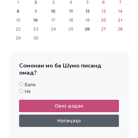
1
2
3
4
5
6
7
8
9
10
11
12
13
14
15
16
17
18
19
20
21
22
23
24
25
26
27
28
29
30
Сомонаи мо ба Шумо писанд
омад?
Бале
Не
Овоз додан
Натиҷаҳо