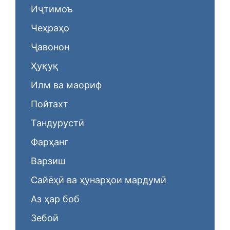
Иҷтимоъ
Чеҳраҳо
Ҷавонон
Ҳуқуқ
Илм ва маориф
Пойтахт
Тандурустӣ
Фарҳанг
Варзиш
Сайёҳӣ ва ҳунарҳои мардумӣ
Аз ҳар боб
Зебоӣ