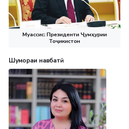
Муассис: Президенти Ҷумҳурии
Тоҷикистон
Шумораи навбатӣ