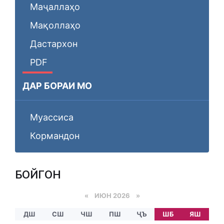
Маҷаллаҳо
Мақоллаҳо
Дастархон
PDF
ДАР БОРАИ МО
Муассиса
Кормандон
БОЙГОНӢ
«
ИЮН 2026
»
ДШ
СШ
ЧШ
ПШ
ҶЪ
ШБ
ЯШ