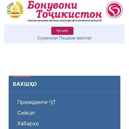
Ҷолиб:
Суханони Пешвои миллат
БАХШҲО
Президенти ҶТ
Сиёсат
Хабарҳо