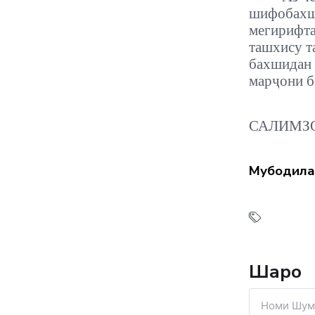
шифобахш
мегирифта
ташхису та
бахшидан 
марҷони б
САЛИМЗ
Мубодила
Шарҳҳо