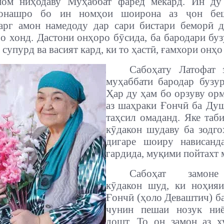
ном ниҳодаву Муҳаббат фарёд мекард. Ин ду
ҷонашро бо ин номҳои шоирона аз ҷон беш
рг амон намедоду дар сари бистари беморӣ д
о хонд. Дастони онҳоро бӯсида, ба бародари бу
супурд ва васият кард, ки то ҳастӣ, ғамхори онҳо
Сабоҳату Латофат 
муҳаббати бародар бузу
Ҳар ду ҳам бо орзуву ор
аз шаҳраки Ғончӣ ба Ду
таҳсил омаданд. Яке таб
кӯдакон шудаву ба зодго
дигаре шоиру нависанд
гардида, муқими пойтахт 
Сабоҳат замоне
кӯдакон шуд, ки ноҳияи
Ғончӣ (ҳоло Деваштич) б
чунин пешаи нозук ни
дошт. То он замон аз х