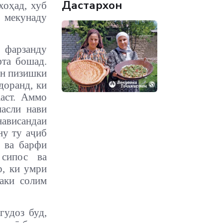
Дастархон
хоҳад, хуб
о мекунаду
 фарзанду
фта бошад.
ин пизишки
доранд, ки
аст.
Аммо
насли нави
нависандаи
ну ту аҷиб
 ва барфи
сипос ва
р, ки умри
аки солим
гудоз буд,