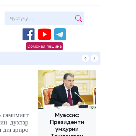
Сомонаи пешина
Суханони Пешво
Муассис:
о самимият
Президенти
лин духтар
Ҷумҳурии
и дигариро
Тоҷикистон