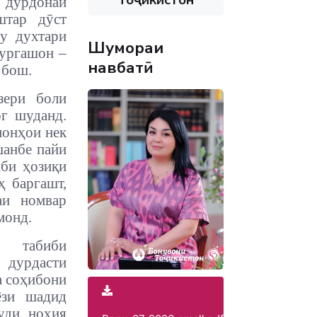
 дурдонаи
тар дӯст
у духтари
Шумораи
зургашон –
навбатӣ
 бош.
зери боли
рг шуданд.
монҳои нек
шанбе пайи
иби ҳозиқи
ҳ баргашт,
аи номвар
монд.
 табиби
 дурдасти
а соҳибони
ёзи шадид
уди ноҳия