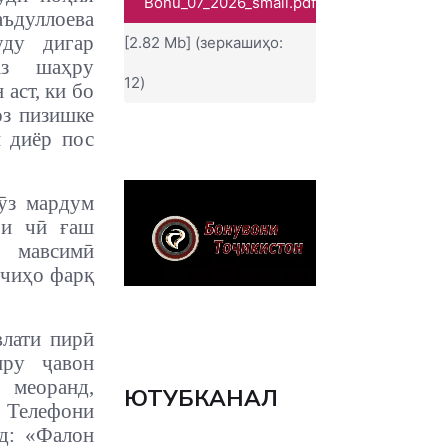
Bonu_07_2026_small.pdf
дуллоева
уду дигар
[2.82 Mb] (зеркашиҳо:
аз шаҳру
12)
 аст, ки бо
оз пизишке
н диёр пос
ӯз мардум
ои чӣ ғаш
и мавсимӣ
 чиҳо фарқ
влати пирӣ
иру ҷавон
 меоранд,
ЮТУБКАНАЛ
 Телефони
яд: «Фалон