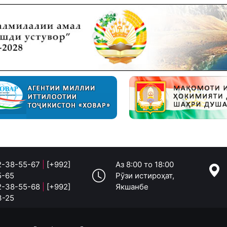
 2-38-55-67
|
[+992]
Аз 8:00 то 18:00
5-65
Рӯзи истироҳат,
 2-38-55-68
|
[+992]
Якшанбе
3-25