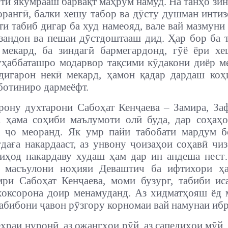
фти якумрааш барвақт маҳрум намуд. На танҳо зин
орангӣ, балки хешу табор ва дӯсту душман интиз
ти табиб дигар ба худ намеояд, вале вай мазмуни
зандон ва пешаи дӯстдоштааш дид. Ҳар бор ба 
мекард, ба зиндагӣ бармегардонд, гӯё ёри х
ҳаббаташро модарвор тақсими кӯдакони диёр м
дигарон некӣ мекард, ҳамон қадар дардаш ко
отиниро дармеёфт.
рону духтарони Сабоҳат Кенҷаева – Замира, За
 ҳама соҳиби маълумоти олӣ буда, дар соҳаҳ
 ҷо меоранд.
Як умр пайи табобати мардум б
ғдаға накардааст, аз унвону ҷоизаҳои соҳавӣ чиз
ниҳод накардаву худаш ҳам дар ин андеша нес
и масъулони ноҳияи Деваштич ба ифтихори ҳ
ри Сабоҳат Кенҷаева, моми бузург, табиби и
оксорона доир менамуданд. Аз хидматҳояш ёд 
табибони ҷавон рӯзгору корномаи вай намунаи ибр
ҳраи нуронӣ, аз ожангҳои рӯй, аз сапедиҳои мӯй,