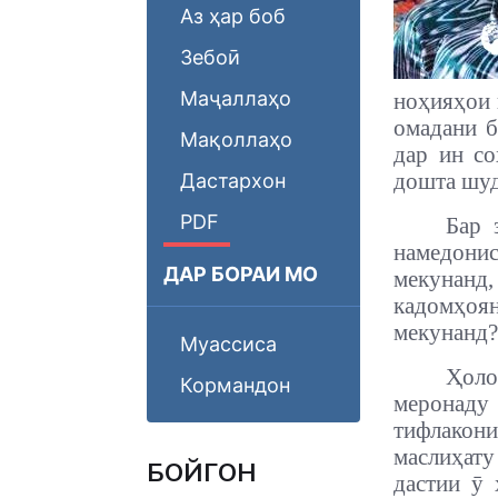
Аз ҳар боб
Зебоӣ
Маҷаллаҳо
ноҳияҳои 
омадани б
Мақоллаҳо
дар ин со
дошта шуд
Дастархон
PDF
Бар 
намедони
ДАР БОРАИ МО
мекунанд
кадомҳоян
мекунанд?
Муассиса
Ҳоло
Кормандон
меронаду
тифлакон
маслиҳат
БОЙГОНӢ
дастии ӯ 