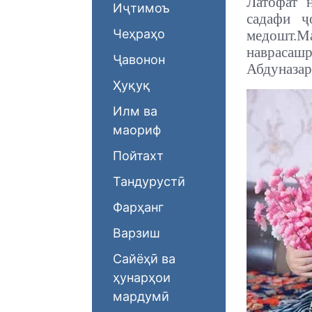
Латофат 
Иҷтимоъ
садафи 
Чеҳраҳо
медошт.
Ма
наврасашр
Ҷавонон
Абдуназар 
Ҳуқуқ
Илм ва
маориф
Пойтахт
Тандурустӣ
Фарҳанг
Варзиш
Сайёҳӣ ва
ҳунарҳои
мардумӣ