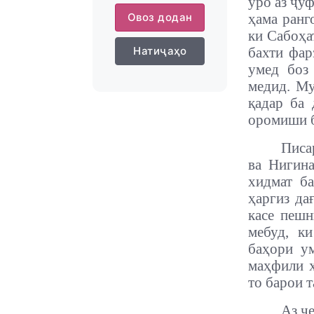
ӯро аз ҷу
Овоз додан
ҳама ранг
ки Сабоҳа
Натиҷаҳо
бахти фар
умед боз 
медид.
Му
қадар ба 
оромиши б
Писа
ва Нигина
хидмат ба
ҳаргиз да
касе пеш
мебуд, к
баҳори ум
маҳфили х
то барои 
Аз че