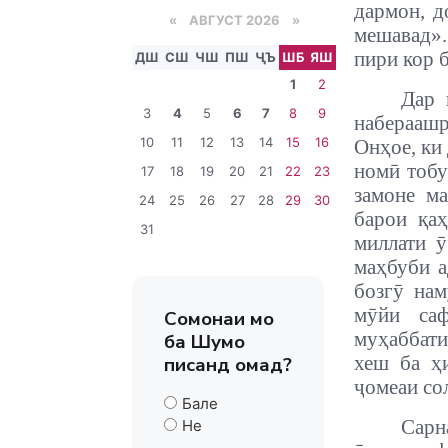
дармон, д
«
АВГУСТ 2026 »
мешавад».
пири кор 
ДШ
СШ
ЧШ
ПШ
ҶЪ
ШБ
ЯШ
1
2
Дар 
3
4
5
6
7
8
9
набераашр
10
11
12
13
14
15
16
Онҳое, ки
номӣ тобу
17
18
19
20
21
22
23
замоне ма
24
25
26
27
28
29
30
барои қаҳ
31
миллати ӯ
маҳбуби а
бозгӯ на
мӯйи са
Сомонаи мо
муҳаббати
ба Шумо
хеш ба ҳ
писанд омад?
ҷомеаи со
Бале
Сарн
Не