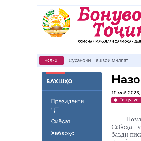
КИТОБХОНИРО ДАР ХУД ТАШ
Ҷолиб:
Назо
БАХШҲО
19 май 2026
Тандуруст
Президенти
ҶТ
Нома
Сиёсат
Сабоҳат у
Хабарҳо
баъди пис