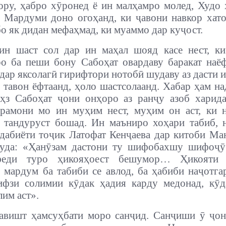
ору, ҳабро хӯронед ё ин малҳамро молед, Худо 
 Мардуми доно огоҳанд, ки ҷавони навкор хат
бо як дидан мефаҳмад, ки муаммо дар куҷост.
ин шаст сол дар ин маҳал шояд касе нест, ки
о ба пеши бону Сабоҳат овардаву баракат наё
 дар яксолагӣ гирифтори нотобӣ шудаву аз дасти 
 тавон ёфтаанд, ҳоло шастсолаанд. Хабар ҳам на
ҳз Сабоҳат ҷони онҳоро аз ранҷу азоб харида
рамони мо ин муҳим нест, муҳим он аст, ки 
 тандуруст бошад. Ин маъниро хоҳари табиб, 
дабиёти тоҷик Латофат Кенҷаева дар китоби Ма
муда: «Ҳанӯзам дастони ту шифобахшу шифоҷӯ
феди туро ҳикояҳоест бешумор… Ҳикояти 
 мардум ба табиби се авлод, ба ҳабиби наҷотга
ифзи солимии кӯдак ҳадия карду медонад, кӯд
лим аст».
авишт ҳамсуҳбати моро санҷид. Санҷиши ӯ ҷон