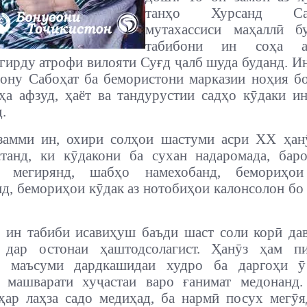
танҳо Хурсанд Саъ
мутахассиси маҳаллӣ б
табибони ин соҳа 
гирду атрофи вилояти Суғд ҷалб шуда буданд.
Ин
ону Сабоҳат ба бемористони марказии ноҳия б
ҳа афзуд, ҳаёт ва тандурустии садҳо кӯдаки и
.
замми ин, охири солҳои шастуми асри ХХ ҳан
станд, ки кӯдакони ба сухан надаромада, бар
, мегирянд, шабҳо намехобанд, бемориҳо
д, бемориҳои кӯдак аз нотобиҳои калонсолон бо
 ин табиби исавиҳуш баъди шаст соли корӣ да
 дар остонаи ҳаштодсолагист. Ҳанӯз ҳам п
и маъсуми дардкашидаи худро ба даргоҳи ӯ
у машварати хуҷастаи варо ғанимат медонанд.
ҳар лаҳза садо медиҳад, ба нармӣ посух мегӯ