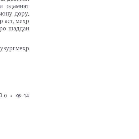
и одамият
мону дору,
р аст, меҳр
мро шаддаи
узургмеҳр
0
14