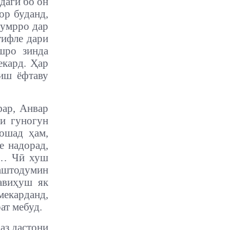
дагӣ бо он
ор буданд,
 умрро дар
тифле дари
ешро зинда
екард. Ҳар
ҳиш ёфтаву
фар, Анвар
ои гуногун
ошад ҳам,
е надорад,
т… Чӣ хуш
аштодумин
савиҳуш як
мекарданд,
ат мебуд.
 аз дастони