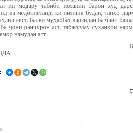
и ин модару табиби нозанин барои худ дарс
нд ва медонистанд, ки пизишк будан, танҳо дар
ҳлил нест, балки муҳаббат варзидан ба бани баша
ба ҷони ранҷурон аст, табассуму суханҳои нар
емор намудан аст…
Б
ОДА
: