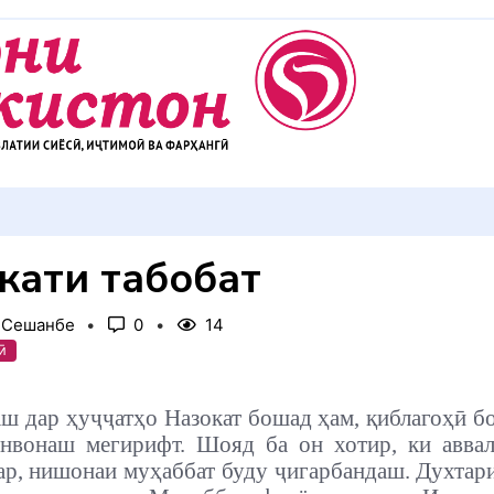
АККУЛ ДИҲЕМ
кати табобат
, Сешанбе
0
14
ӣ
ш дар ҳуҷҷатҳо Назокат бошад ҳам, қиблагоҳӣ б
нвонаш мегирифт. Шояд ба он хотир, ки авва
ар, нишонаи муҳаббат буду ҷигарбандаш. Духтар