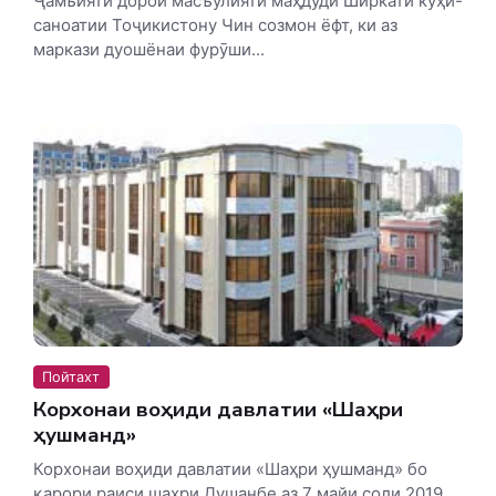
Ҷамъияти дорои масъулияти маҳдуди Ширкати кӯҳӣ-
саноатии Тоҷикистону Чин созмон ёфт, ки аз
маркази дуошёнаи фурӯши...
Пойтахт
Корхонаи воҳиди давлатии «Шаҳри
ҳушманд»
Корхонаи воҳиди давлатии «Шаҳри ҳушманд» бо
қарори раиси шаҳри Душанбе аз 7 майи соли 2019,