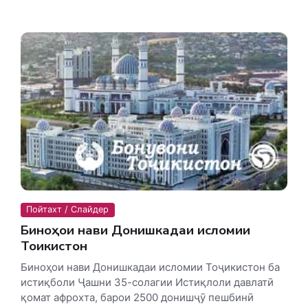
Пойтахт / Слайдер
Биноҳои нави Донишкадаи исломии
Тоҷикистон
Биноҳои нави Донишкадаи исломии Тоҷикистон ба
истиқболи Ҷашни 35-солагии Истиқлоли давлатӣ
қомат афрохта, барои 2500 донишҷӯ пешбинӣ