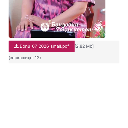
Bonu_07_2026_small.pdf
[2.82 Mb]
(зеркашиҳо: 12)