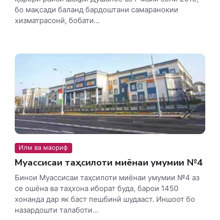
бо мақсади баланд бардоштани самаранокии
хизматрасонӣ, бобати...
Илм ва маориф
Муассисаи таҳсилоти миёнаи умумии №4
Бинои Муассисаи таҳсилоти миёнаи умумии №4 аз
се ошёна ва таҳхона иборат буда, барои 1450
хонанда дар як баст пешбинӣ шудааст. Иншоот бо
назардошти талаботи...