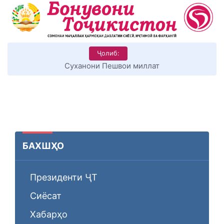
Ҷолиб:
Суханони Пешвои миллат
БАХШҲО
Президенти ҶТ
Сиёсат
Хабарҳо