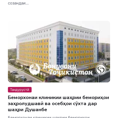
созандаи...
Тандурустӣ
Беморхонаи клиникии шаҳрии бемориҳои
заҳролудшавӣ ва осебҳои сӯхта дар
шаҳри Душанбе
Беморхонаи клиникии шаҳрии бемориҳои