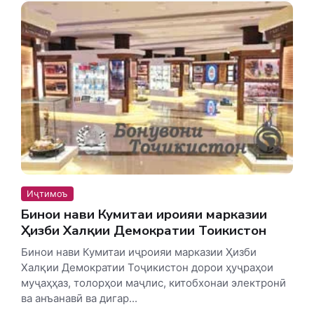
Иҷтимоъ
Бинои нави Кумитаи иҷроияи марказии
Ҳизби Халқии Демократии Тоҷикистон
Бинои нави Кумитаи иҷроияи марказии Ҳизби
Халқии Демократии Тоҷикистон дорои ҳуҷраҳои
муҷаҳҳаз, толорҳои маҷлис, китобхонаи электронӣ
ва анъанавӣ ва дигар...