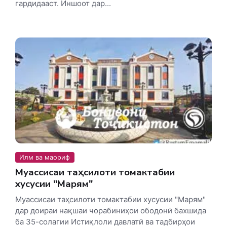
гардидааст. Иншоот дар...
Илм ва маориф
Муассисаи таҳсилоти томактабии
хусусии "Марям"
Муассисаи таҳсилоти томактабии хусусии "Марям"
дар доираи нақшаи чорабиниҳои ободонӣ бахшида
ба 35-солагии Истиқлоли давлатӣ ва тадбирҳои