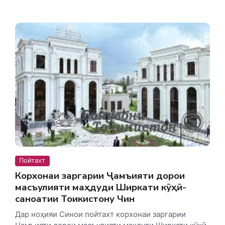
Пойтахт
Корхонаи заргарии Ҷамъияти дорои
масъулияти маҳдуди Ширкати кӯҳӣ-
саноатии Тоҷикистону Чин
Дар ноҳияи Синои пойтахт корхонаи заргарии