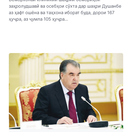
заҳролудшавӣ ва осебҳои сӯхта дар шаҳри Душанбе
аз ҳафт ошёна ва таҳхона иборат буда, дорои 167
ҳуҷра, аз ҷумла 105 ҳуҷра...