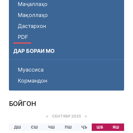
Маҷаллаҳо
Мақоллаҳо
Дастархон
PDF
ДАР БОРАИ МО
Муассиса
Кормандон
БОЙГОНӢ
«
СЕНТЯБР 2025
»
ДШ
СШ
ЧШ
ПШ
ҶЪ
ШБ
ЯШ