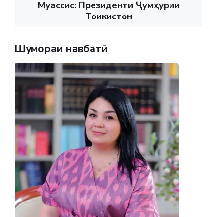
Муассис: Президенти Ҷумҳурии
Тоҷикистон
Шумораи навбатӣ