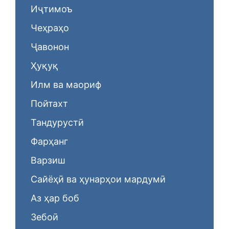
Иҷтимоъ
Чеҳраҳо
Ҷавонон
Ҳуқуқ
Илм ва маориф
Пойтахт
Тандурустӣ
Фарҳанг
Варзиш
Сайёҳӣ ва ҳунарҳои мардумӣ
Аз ҳар боб
Зебоӣ