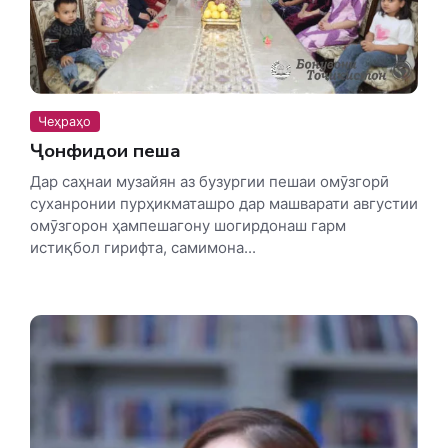
Чеҳраҳо
Ҷонфидои пеша
Дар саҳнаи музайян аз бузургии пешаи омӯзгорӣ
суханронии пурҳикматашро дар машварати августии
омӯзгорон ҳампешагону шогирдонаш гарм
истиқбол гирифта, самимона...