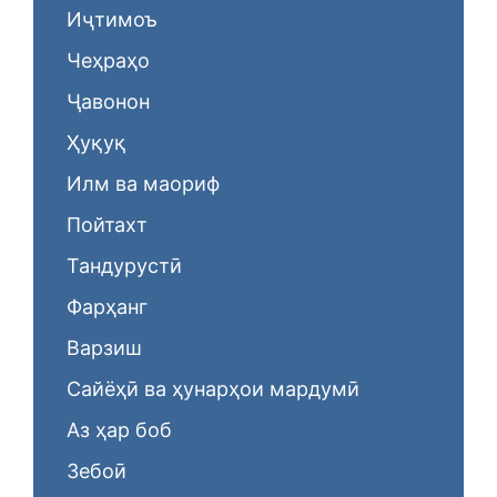
Иҷтимоъ
Чеҳраҳо
Ҷавонон
Ҳуқуқ
Илм ва маориф
Пойтахт
Тандурустӣ
Фарҳанг
Варзиш
Сайёҳӣ ва ҳунарҳои мардумӣ
Аз ҳар боб
Зебоӣ