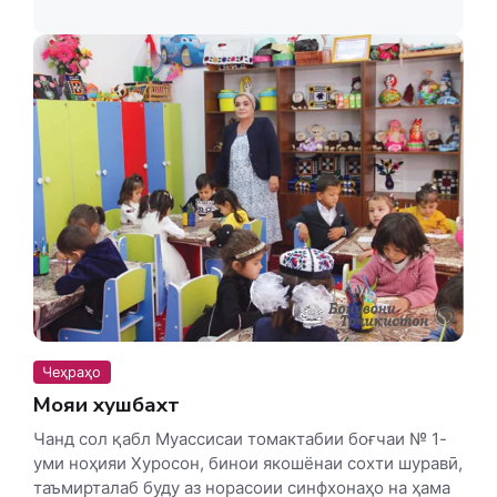
Чеҳраҳо
Мояи хушбахтӣ
Чанд сол қабл Муассисаи томактабии боғчаи № 1-
уми ноҳияи Хуросон, бинои якошёнаи сохти шуравӣ,
таъмирталаб буду аз норасоии синфхонаҳо на ҳама