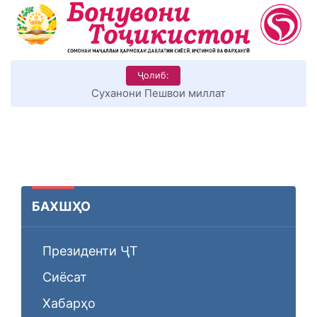
Ҷолиб:
КИТОБХОНИРО ДАР ХУД ТАШАККУЛ ДИҲЕМ
БАХШҲО
Президенти ҶТ
Сиёсат
Хабарҳо