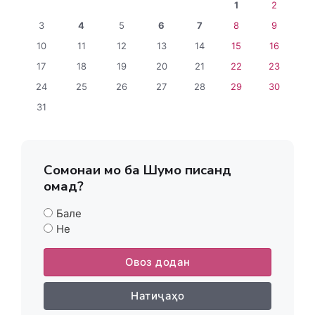
1
2
3
4
5
6
7
8
9
10
11
12
13
14
15
16
17
18
19
20
21
22
23
24
25
26
27
28
29
30
31
Сомонаи мо ба Шумо писанд
омад?
Бале
Не
Овоз додан
Натиҷаҳо