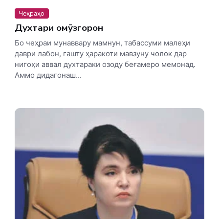
Чеҳраҳо
Духтари омӯзгорон
Бо чеҳраи мунаввару мамнун, табассуми малеҳи
даври лабон, гашту ҳаракоти мавзуну чолок дар
нигоҳи аввал духтараки озоду беғамеро мемонад.
Аммо дидагонаш...