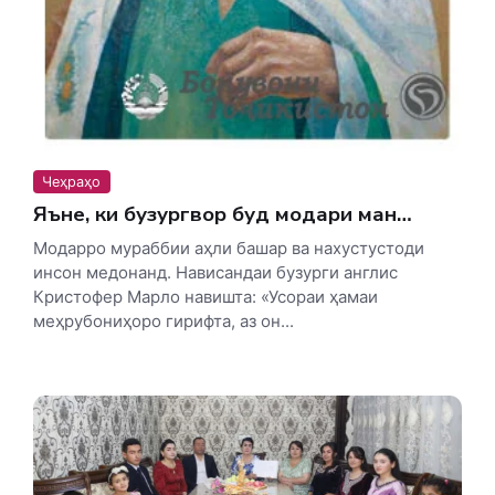
Чеҳраҳо
Яъне, ки бузургвор буд модари ман…
Модарро мураббии аҳли башар ва нахустус­тоди
инсон медонанд. Нависандаи бузурги англис
Кристофер Марло навишта: «Усораи ҳамаи
меҳрубониҳоро гирифта, аз он...