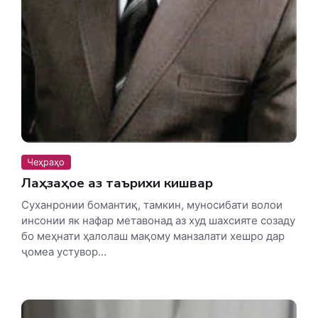
Чеҳраҳо
Лаҳзаҳое аз таърихи кишвар
Суханронии бомантиқ, тамкин, муносибати волои
инсонии як нафар метавонад аз худ шахсияте созаду
бо меҳнати ҳалолаш мақому манзалати хешро дар
ҷомеа устувор...