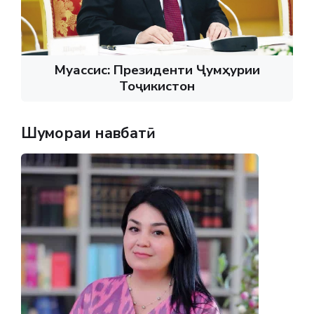
Муассис: Президенти Ҷумҳурии
Тоҷикистон
Шумораи навбатӣ