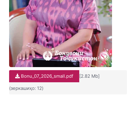
Bonu_07_2026_small.pdf
[2.82 Mb]
(зеркашиҳо: 12)