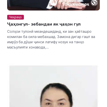
Чеҳраҳо
Ҷаҳонгул- зебандаи як ҷаҳон гул
Солҳои тулонӣ меандешиданд, ки зан ҳаёташро
комилан ба оила мебахшад. Замона дигар гашт ва
имрӯз ба дӯши ҷинси латифу нозук на танҳо
масъулияти хонавода,...