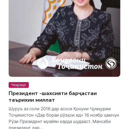
Чеҳраҳо
Президент -шахсияти барҷастаи
таърихии миллат
Шуруъ аз соли 2016 дар асоси Қонуни Ҷумҳурии
Тоҷикистон «Дар бораи рӯзҳои ид» 16 ноябр ҳамчун
Рӯзи Президент муайян карда шудааст. Мансаби
президент дар...