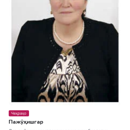
Чеҳраҳо
Пажӯҳишгар