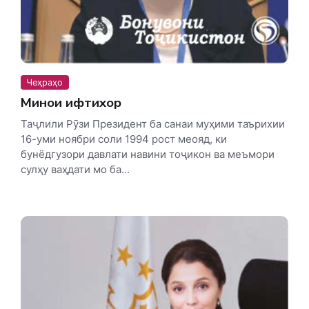
Чеҳраҳо
Минои ифтихор
Таҷлили Рӯзи Президент ба санаи муҳими таърихии
16-уми ноябри соли 1994 рост меояд, ки
бунёдгузори давлати навини тоҷикон ва меъмори
сулҳу ваҳдати мо ба...