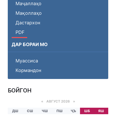
Маҷаллаҳо
Мақоллаҳо
Дастархон
PDF
ДАР БОРАИ МО
Муассиса
Кормандон
БОЙГОНӢ
«
АВГУСТ 2026 »
ДШ
СШ
ЧШ
ПШ
ҶЪ
ШБ
ЯШ