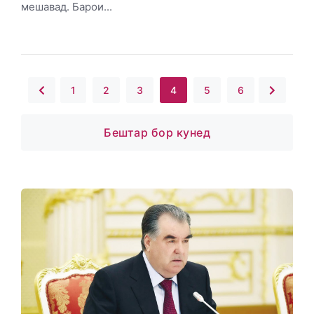
мешавад. Барои...
1
2
3
4
5
6
Бештар бор кунед