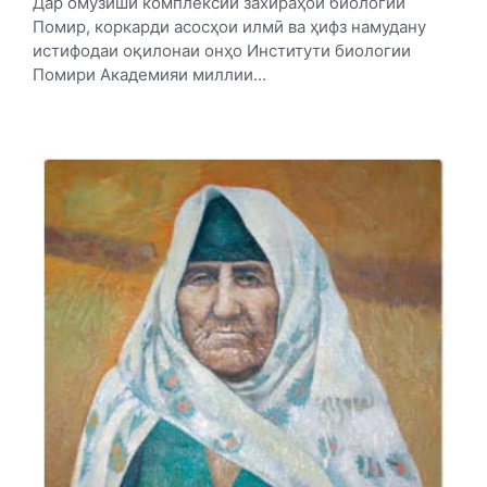
Дар омӯзиши комплексии захираҳои биологии
Помир, коркарди асосҳои илмӣ ва ҳифз намудану
истифодаи оқилонаи онҳо Институти биологии
Помири Академияи миллии...