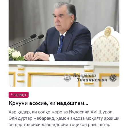
Чеҳраҳо
Қонуни асосие, ки надоштем…
Ҳар қадар, ки солҳо моро аз Иҷлосияи XVI Шурои
Олӣ дуртар мебаранд, ҳамон андоза моҳияту арзиши
он дар таърихи давлатдории тоҷикон равшантар