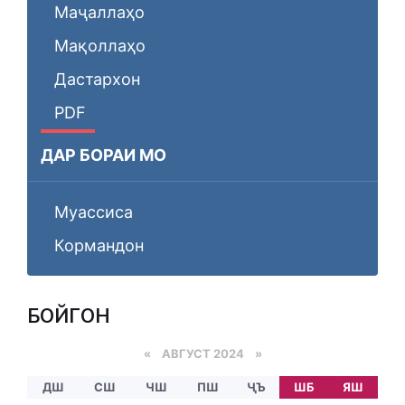
Маҷаллаҳо
Мақоллаҳо
Дастархон
PDF
ДАР БОРАИ МО
Муассиса
Кормандон
БОЙГОНӢ
«
АВГУСТ 2024
»
ДШ
СШ
ЧШ
ПШ
ҶЪ
ШБ
ЯШ