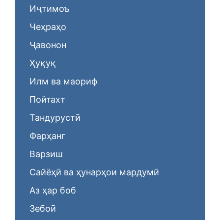
Иҷтимоъ
Чеҳраҳо
Ҷавонон
Ҳуқуқ
Илм ва маориф
Пойтахт
Тандурустӣ
Фарҳанг
Варзиш
Сайёҳӣ ва ҳунарҳои мардумӣ
Аз ҳар боб
Зебоӣ