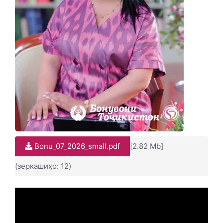
Bonu_07_2026_small.pdf
[2.82 Mb]
(зеркашиҳо: 12)