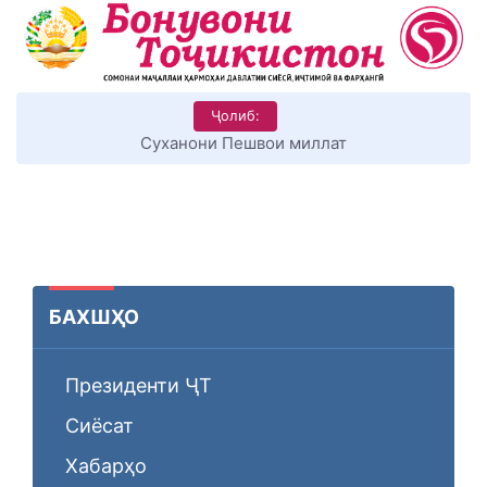
Ҷолиб:
Суханони Пешвои миллат
БАХШҲО
Президенти ҶТ
Сиёсат
Хабарҳо