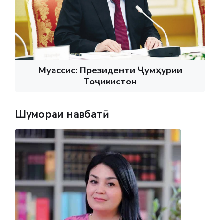
Муассис: Президенти Ҷумҳурии
Тоҷикистон
Шумораи навбатӣ