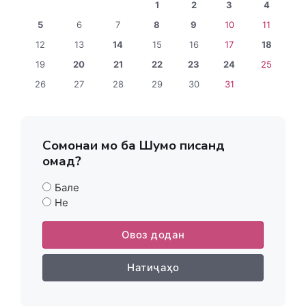
1
2
3
4
5
6
7
8
9
10
11
12
13
14
15
16
17
18
19
20
21
22
23
24
25
26
27
28
29
30
31
Сомонаи мо ба Шумо писанд
омад?
Бале
Не
Овоз додан
Натиҷаҳо