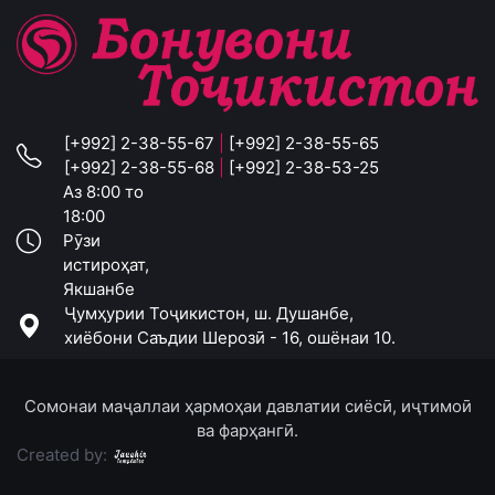
[+992] 2-38-55-67
|
[+992] 2-38-55-65
[+992] 2-38-55-68
|
[+992] 2-38-53-25
Аз 8:00 то
18:00
Рӯзи
истироҳат,
Якшанбе
Ҷумҳурии Тоҷикистон, ш. Душанбе,
хиёбони Саъдии Шерозӣ - 16, ошёнаи 10.
Сомонаи маҷаллаи ҳармоҳаи давлатии сиёсӣ, иҷтимоӣ
ва фарҳангӣ.
Created by: