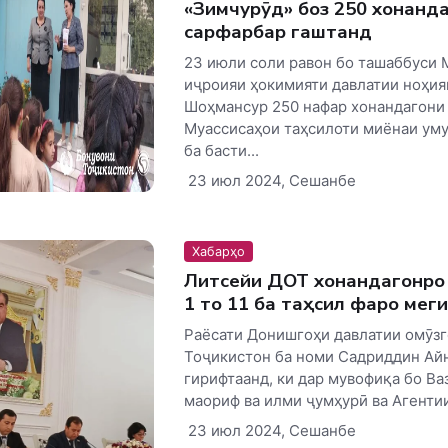
«Зимчурӯд» боз 250 хонанд
сарфарбар гаштанд
23 июли соли равон бо ташаббуси
иҷроияи ҳокимияти давлатии ноҳия
Шоҳмансур 250 нафар хонандагони
Муассисаҳои таҳсилоти миёнаи ум
ба басти...
23 июл 2024, Сешанбе
Хабарҳо
Литсейи ДОТ хонандагонро 
1 то 11 ба таҳсил фаро мег
Раёсати Донишгоҳи давлатии омӯз
Тоҷикистон ба номи Садриддин Ай
гирифтаанд, ки дар мувофиқа бо Ва
маориф ва илми ҷумҳурӣ ва Агентии.
23 июл 2024, Сешанбе