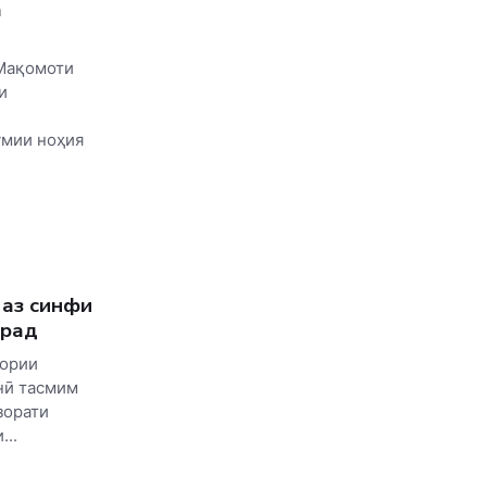
а
 Мақомоти
и
умии ноҳия
аз синфи
ирад
гории
нӣ тасмим
зорати
..