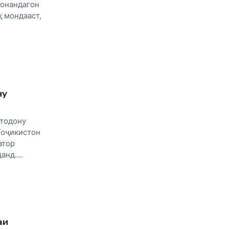
хонандагон
ҳ мондааст,
ну
стодону
Тоҷикистон
атор
нд....
аи