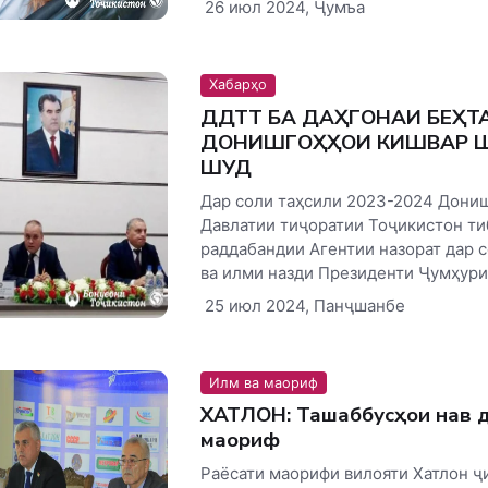
26 июл 2024, Ҷумъа
Хабарҳо
ДДТТ БА ДАҲГОНАИ БЕҲТ
ДОНИШГОҲҲОИ КИШВАР 
ШУД
Дар соли таҳсили 2023-2024 Дони
Давлатии тиҷоратии Тоҷикистон ти
раддабандии Агентии назорат дар 
ва илми назди Президенти Ҷумҳурии
25 июл 2024, Панҷшанбе
Илм ва маориф
ХАТЛОН: Ташаббусҳои нав д
маориф
Раёсати маорифи вилояти Хатлон ҷ