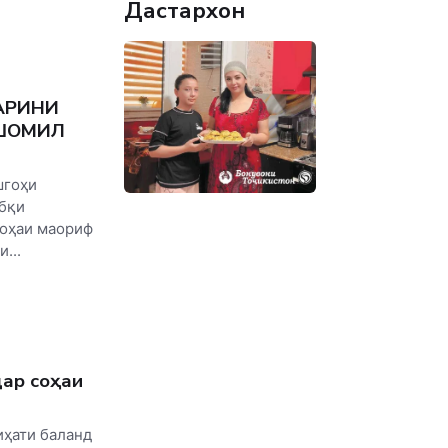
Дастархон
АРИНИ
ШОМИЛ
шгоҳи
бқи
соҳаи маориф
...
ар соҳаи
иҳати баланд