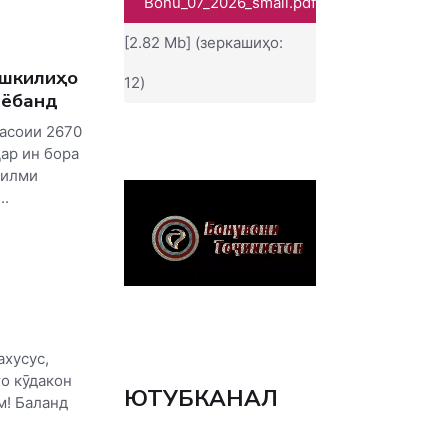
Bonu_07_2026_small.pdf
[2.82 Mb] (зеркашиҳо:
ушкилиҳо
12)
еёбанд
асоии 2670
Дар ин бора
 илми
..
ахусус,
то кӯдакон
ЮТУБКАНАЛ
м! Баланд