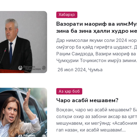
Хабарҳо
Вазорати маориф ва илм:М
зина ба зина ҳалли худро м
Дар нимсолаи якуми соли 2024 нор
омӯзгор ба қайд гирифта шудааст. 
Раҳим Саидзода, Вазири маориф ва
Ҷумҳурии Тоҷикистон имрӯз зимни.
26 июл 2024, Ҷумъа
Аз ҳар боб
Чаро асабӣ мешавем?
Воқеан, чаро мо асабӣ мешавем? Б
солҳои охир аз забони аксар ва ҳат
мешунавем, ки мегӯянд: «Асабония
гап назан, ки асабӣ мешавам!...