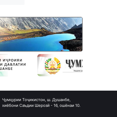
Ҷумҳурии Тоҷикистон, ш. Душанбе,
хиёбони Саъдии Шерозӣ - 16, ошёнаи 10.