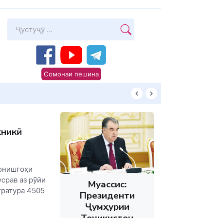
Сомонаи пешина
КИТОБХОНИРО 
хникӣ
Донишгоҳи
срав аз рӯйи
Муассис:
тратура 4505
Президенти
Ҷумҳурии
Тоҷикистон