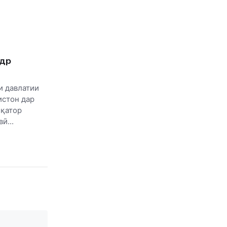
адр
 давлатии
истон дар
 қатор
ӣ...