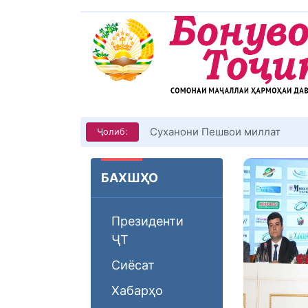
Суханони Пешвои миллат
Ҷолиб:
БАХШҲО
Президенти
ҶТ
Сиёсат
Хабарҳо