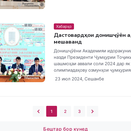
Хабарҳо
Дастовардҳои донишҷӯён қ
мешаванд
Донишҷӯёни Академияи идоракунии
назди Президенти Ҷумҳурии Тоҷик
шашмоҳаи аввали соли 2024 дар як
олимпиадаҳову озмунҳои ҷумҳурияв
23 июл 2024, Сешанбе
1
2
3
Бештар бор кунед