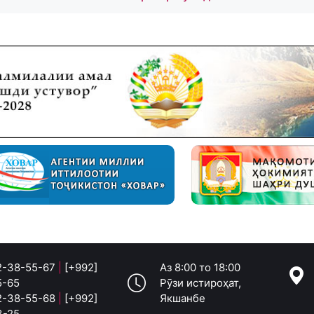
 2-38-55-67
|
[+992]
Аз 8:00 то 18:00
5-65
Рӯзи истироҳат,
 2-38-55-68
|
[+992]
Якшанбе
3-25