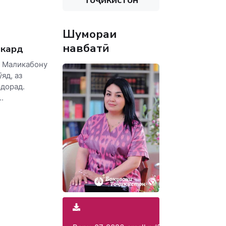
Шумораи
навбатӣ
р кард
 Маликабону
яд, аз
рдорад.
.