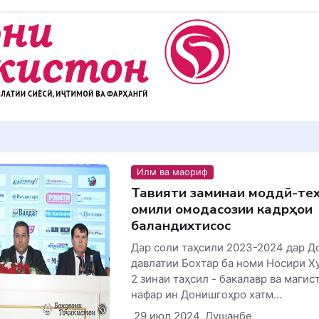
Илм ва маориф
Тақвияти заминаи моддӣ-те
омили омодасозии кадрҳои
баландихтисос
Дар соли таҳсили 2023-2024 дар 
давлатии Бохтар ба номи Носири Ху
2 зинаи таҳсил - бакалавр ва магис
нафар ин Донишгоҳро хатм...
29 июл 2024, Душанбе