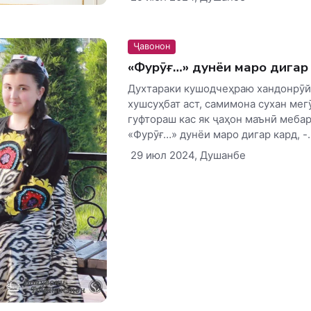
Ҷавонон
«Фурӯғ…» дунёи маро дига
Духтараки кушодчеҳраю хандонрӯй
хушсуҳбат аст, самимона сухан мегӯ
гуфтораш кас як ҷаҳон маънӣ меба
«Фурӯғ…» дунёи маро дигар кард, -..
29 июл 2024, Душанбе