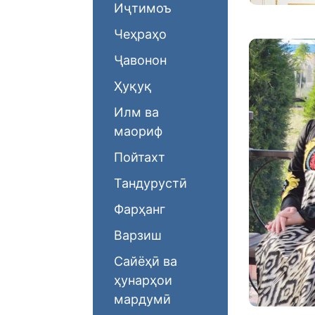
Иҷтимоъ
Чеҳраҳо
Ҷавонон
Ҳуқуқ
Илм ва
маориф
Пойтахт
Тандурустӣ
Фарҳанг
Варзиш
Сайёҳӣ ва
ҳунарҳои
мардумӣ