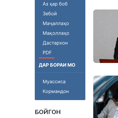
Аз ҳар боб
Зебоӣ
Маҷаллаҳо
Мақоллаҳо
Дастархон
PDF
ДАР БОРАИ МО
Муассиса
Кормандон
БОЙГОНӢ