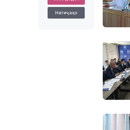
Натиҷаҳо