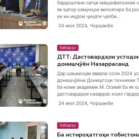
бардоштани сатҳи маърифатнокии 
як қатор озмунҳои вилоятиро ба ро
ки ин иқдом ҷиҳати ҷалби...
24 июл 2024, Чоршанбе
Хабарҳо
ДТТ: Дастовардҳои устодо
донишҷӯён Назаррасанд
Дар шашмоҳаи аввали соли 2024 у
донишҷӯёни Донишгоҳи техникии 
ба номи академик М. Осимӣ ба як қ
дастовардҳои назаррас ноил гардида
24 июл 2024, Чоршанбе
Хабарҳо
Ба истироҳатгоҳи тобистон