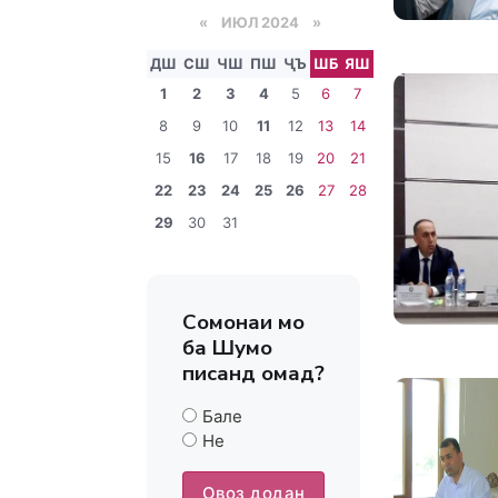
«
ИЮЛ 2024
»
ДШ
СШ
ЧШ
ПШ
ҶЪ
ШБ
ЯШ
1
2
3
4
5
6
7
8
9
10
11
12
13
14
15
16
17
18
19
20
21
22
23
24
25
26
27
28
29
30
31
Сомонаи мо
ба Шумо
писанд омад?
Бале
Не
Овоз додан