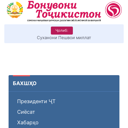
Ҷолиб:
Суханони Пешвои миллат
БАХШҲО
Президенти ҶТ
Сиёсат
Хабарҳо