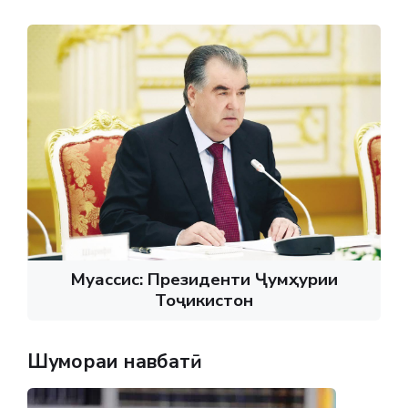
Муассис: Президенти Ҷумҳурии
Тоҷикистон
Шумораи навбатӣ