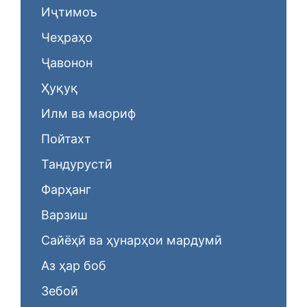
Иҷтимоъ
Чеҳраҳо
Ҷавонон
Ҳуқуқ
Илм ва маориф
Пойтахт
Тандурустӣ
Фарҳанг
Варзиш
Сайёҳӣ ва ҳунарҳои мардумӣ
Аз ҳар боб
Зебоӣ