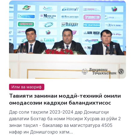
Илм ва маориф
Тақвияти заминаи моддӣ-техникӣ омили
омодасозии кадрҳои баландихтисос
Дар соли таҳсили 2023-2024 дар Донишгоҳи
давлатии Бохтар ба номи Носири Хусрав аз рӯйи 2
зинаи таҳсил - бакалавр ва магистратура 4505
нафар ин Донишгоҳро хатм...