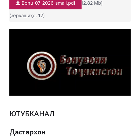
Bonu_07_2026_small.pdf
[2.82 Mb]
(зеркашиҳо: 12)
ЮТУБКАНАЛ
Дастархон