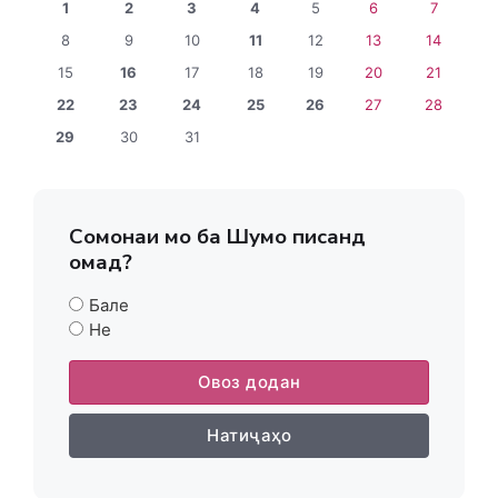
1
2
3
4
5
6
7
8
9
10
11
12
13
14
15
16
17
18
19
20
21
22
23
24
25
26
27
28
29
30
31
Сомонаи мо ба Шумо писанд
омад?
Бале
Не
Овоз додан
Натиҷаҳо