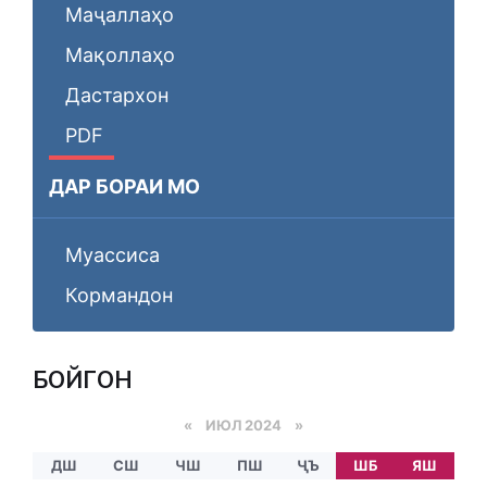
Маҷаллаҳо
Мақоллаҳо
Дастархон
PDF
ДАР БОРАИ МО
Муассиса
Кормандон
БОЙГОНӢ
«
ИЮЛ 2024
»
ДШ
СШ
ЧШ
ПШ
ҶЪ
ШБ
ЯШ