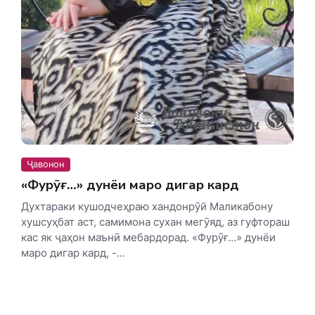
Ҷавонон
«Фурӯғ…» дунёи маро дигар кард
Духтараки кушодчеҳраю хандонрӯй Маликабону
хушсуҳбат аст, самимона сухан мегӯяд, аз гуфтораш
кас як ҷаҳон маънӣ мебардорад. «Фурӯғ…» дунёи
маро дигар кард, -...