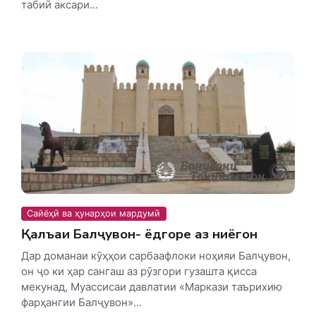
табиӣ аксари...
Сайёҳӣ ва ҳунарҳои мардумӣ
Қалъаи Балҷувон- ёдгоре аз ниёгон
Дар доманаи кӯҳҳои сарбаафлоки ноҳияи Балҷувон,
он ҷо ки ҳар сангаш аз рӯзгори гузашта қисса
мекунад, Муассисаи давлатии «Маркази таърихию
фарҳангии Балҷувон»...