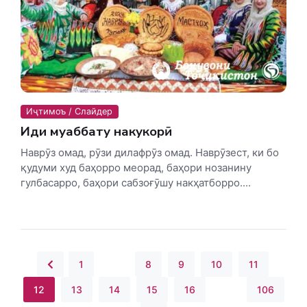
Иҷтимоъ / Слайдер
Иди муҳаббату накукорӣ
Наврӯз омад, рӯзи дилафрӯз омад. Наврӯзест, ки бо
қудуми худ баҳорро меорад, баҳори нозанину
гулбасарро, баҳори сабзоғӯшу накҳатборро....
1
...
8
9
10
11
12
13
14
15
16
...
106