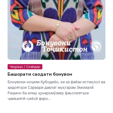
Чеҳраҳо / Слайдер
Башорати саодати бонувон
Бонувони ноҳияи Қубодиён, ки аз файзи истиқлол ва
ҳидоятҳои Сарвари давлат муҳтарам Эмомалӣ
Раҳмон ба илму ҳунаромӯзиву фаъолиятҳои
ҷамъиятӣ-сиёсӣ фаро...