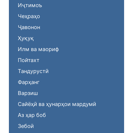
Иҷтимоъ
Чеҳраҳо
Ҷавонон
Ҳуқуқ
Илм ва маориф
Пойтахт
Тандурустӣ
Фарҳанг
Варзиш
Сайёҳӣ ва ҳунарҳои мардумӣ
Аз ҳар боб
Зебоӣ