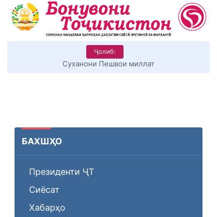
Ҷолиб:
КИТОБХОНИРО ДАР ХУД ТАШАККУЛ ДИҲЕМ
БАХШҲО
Президенти ҶТ
Сиёсат
Хабарҳо