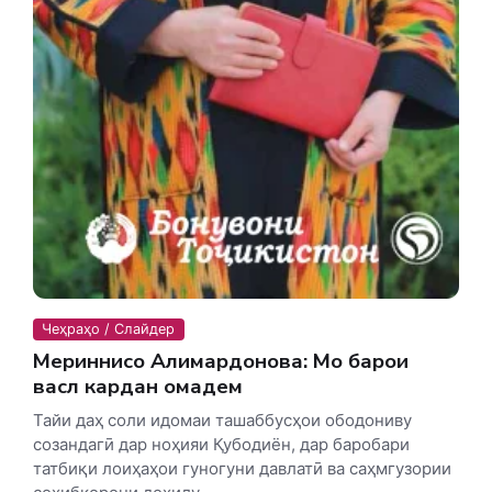
Чеҳраҳо / Слайдер
Меҳриннисо Алимардонова: Мо барои
васл кардан омадем
Тайи даҳ соли идомаи ташаббусҳои ободониву
созандагӣ дар ноҳияи Қубодиён, дар баробари
татбиқи лоиҳаҳои гуногуни давлатӣ ва саҳмгузории