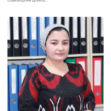
соҳибкорони дохилу...