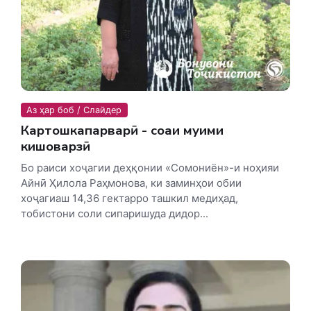
Аз ҳар боб / Слайдер
Картошкапарварӣ - соҳаи муҳими
кишоварзӣ
Бо раиси хоҷагии деҳқонии «Сомониён»-и ноҳияи
Айнӣ Ҳилола Раҳмонова, ки заминҳои обии
хоҷагиаш 14,36 гектарро ташкил медиҳад,
тобистони соли сипаришуда дидор...