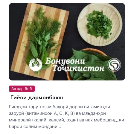
Аз ҳар боб
Гиёҳҳои дармонбахш
Гиёҳҳои тару тозаи баҳорӣ дорои витаминҳои
зарурӣ (витаминҳои A, C, K, B) ва маъданҳои
минералӣ (калий, калсий, оҳан) ва нах мебошанд, ки
барои солим мондани...