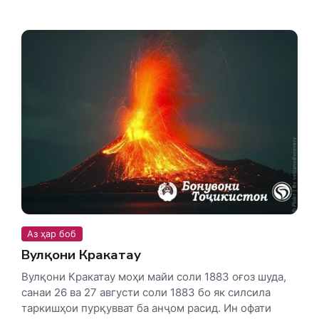
Аз ҳар боб
Вулқони Кракатау
Вулқони Кракатау моҳи майи соли 1883 оғоз шуда,
санаи 26 ва 27 августи соли 1883 бо як силсила
таркишҳои пурқувват ба анҷом расид. Ин офати