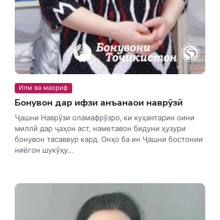
Илм ва маориф
Бонувон дар ҳифзи анъанаҳои наврӯзӣ
Ҷашни Наврӯзи оламафрӯзро, ки куҳантарин оини
миллӣ дар ҷаҳон аст, наметавон бидуни ҳузури
бонувон тасаввур кард. Онҳо ба ин Ҷашни бостонии
ниёгон шукӯҳу...