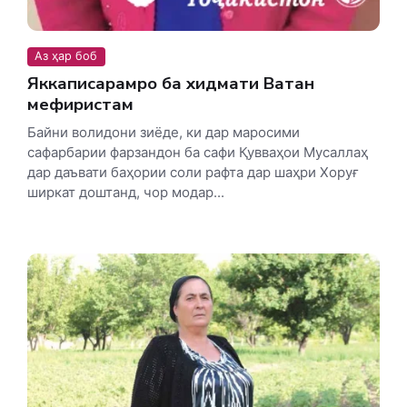
Аз ҳар боб
Яккаписарамро ба хидмати Ватан
мефиристам
Байни волидони зиёде, ки дар маросими
сафарбарии фарзандон ба сафи Қувваҳои Мусаллаҳ
дар даъвати баҳории соли рафта дар шаҳри Хоруғ
ширкат доштанд, чор модар...