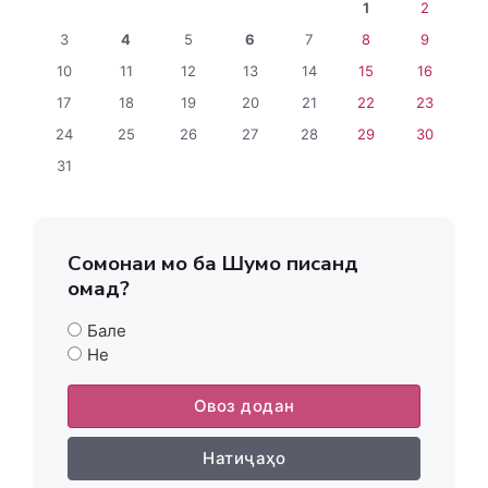
1
2
3
4
5
6
7
8
9
10
11
12
13
14
15
16
17
18
19
20
21
22
23
24
25
26
27
28
29
30
31
Сомонаи мо ба Шумо писанд
омад?
Бале
Не
Овоз додан
Натиҷаҳо