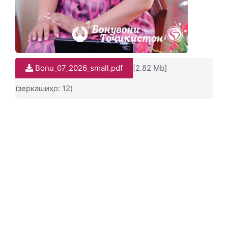
Bonu_07_2026_small.pdf
[2.82 Mb]
(зеркашиҳо: 12)