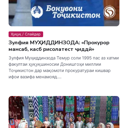
Ҳуқуқ / Слайдер
Зулфия МУҲИДДИНЗОДА: «Прокурор
мансаб, касб рисолатест ҷиддӣ»
Зулфия Муҳиддинзода Темур соли 1995 пас аз хатми
факултаи ҳуқуқшиносии Донишгоҳи миллии
Тоҷикистон дар мақомоти прокуратураи кишвар
ифои вазифа менамояд....