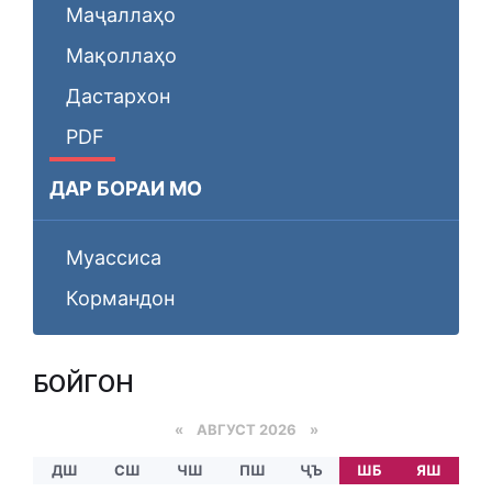
Маҷаллаҳо
Мақоллаҳо
Дастархон
PDF
ДАР БОРАИ МО
Муассиса
Кормандон
БОЙГОНӢ
«
АВГУСТ 2026 »
ДШ
СШ
ЧШ
ПШ
ҶЪ
ШБ
ЯШ