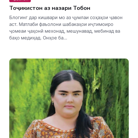
Тоҷикистон аз назари Тобон
Блогинг дар кишвари мо аз ҷумлаи соҳаҳои ҷавон
аст. Матлаби фаъолони шабакаҳои иҷтимоиро
ҷомеаи ҷаҳонӣ мехонад, мешунавад, мебинад ва
баҳо медиҳад. Онҳое ба...