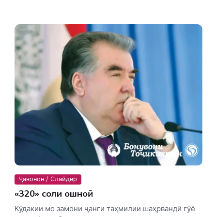
Ҷавонон / Слайдер
«320» соли ошноӣ
Кӯдакии мо замони ҷанги таҳмилии шаҳрвандӣ гӯё