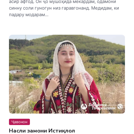
асир афтод. Он ҷо мушоҳида мекардам, одамони
синну соли гуногун низ гаравгонанд. Медидам, ки
падару модарам...
Ҷавонон
Насли замони Истиқлол