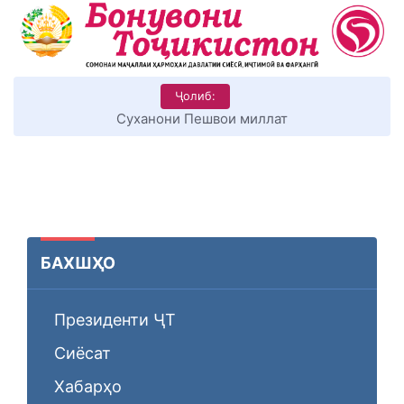
Ҷолиб:
КИТОБХОНИРО ДАР ХУД ТАШАККУЛ ДИҲЕМ
БАХШҲО
Президенти ҶТ
Сиёсат
Хабарҳо