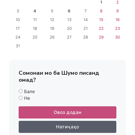
1
2
3
4
5
6
7
8
9
10
11
12
13
14
15
16
17
18
19
20
21
22
23
24
25
26
27
28
29
30
31
Сомонаи мо ба Шумо писанд
омад?
Бале
Не
Овоз додан
Натиҷаҳо