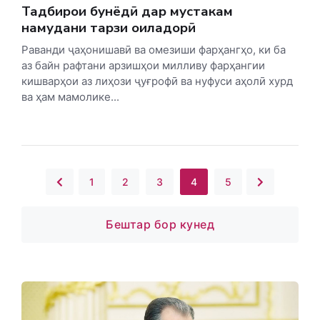
Тадбирҳои бунёдӣ дар мустаҳкам
намудани тарзи оиладорӣ
Раванди ҷаҳонишавӣ ва омезиши фарҳангҳо, ки ба
аз байн рафтани арзишҳои милливу фарҳангии
кишварҳои аз лиҳози ҷуғрофӣ ва нуфуси аҳолӣ хурд
ва ҳам мамолике...
1
2
3
4
5
Бештар бор кунед