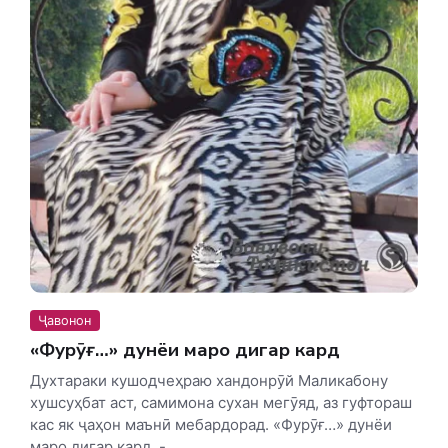
Ҷавонон
«Фурӯғ…» дунёи маро дигар кард
Духтараки кушодчеҳраю хандонрӯй Маликабону
хушсуҳбат аст, самимона сухан мегӯяд, аз гуфтораш
кас як ҷаҳон маънӣ мебардорад. «Фурӯғ…» дунёи
маро дигар кард, -...