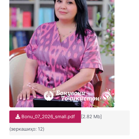
Bonu_07_2026_small.pdf
[2.82 Mb]
(зеркашиҳо: 12)