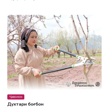
Ҷавонон
Духтари боғбон