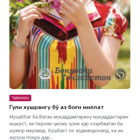
Ҷавонон
Гули хушрангу бӯ аз боғи миллат
Муҳаббат ба Ватан муқаддамтарину муқад­дастарин
ишқест, ки перояи ҷисму ҷони ҳар соҳибватан ба
шумор меравад. Хушбахт он зодмандонанд, ки ин
эҳсоси покро дар...