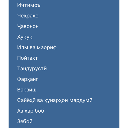
Иҷтимоъ
Чеҳраҳо
Ҷавонон
Ҳуқуқ
Илм ва маориф
Пойтахт
Тандурустӣ
Фарҳанг
Варзиш
Сайёҳӣ ва ҳунарҳои мардумӣ
Аз ҳар боб
Зебоӣ