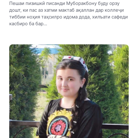
Пешаи пизишкӣ писанди Муборакбону буду орзу
дошт, ки пас аз хатми мактаб ақаллан дар коллеҷи
тиббии ноҳия таҳсилро идома дода, хилъати сафеди
касбиро ба бар...