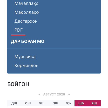
Маҷаллаҳо
Мақоллаҳо
Дастархон
PDF
ДАР БОРАИ МО
Муассиса
Кормандон
БОЙГОНӢ
«
АВГУСТ 2026 »
ДШ
СШ
ЧШ
ПШ
ҶЪ
ШБ
ЯШ