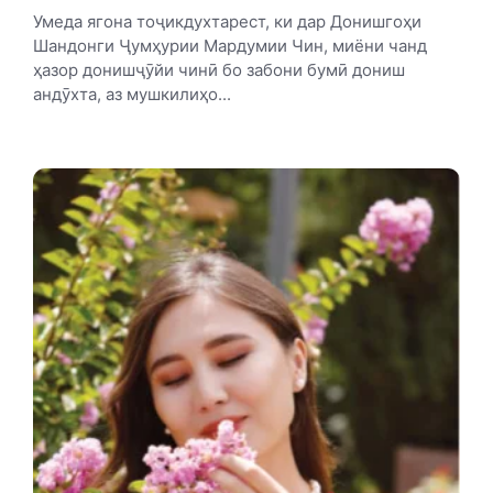
Умеда ягона тоҷикдухтарест, ки дар Донишгоҳи
Шандонги Ҷумҳурии Мардумии Чин, миёни чанд
ҳазор донишҷӯйи чинӣ бо забони бумӣ дониш
андӯхта, аз мушкилиҳо...