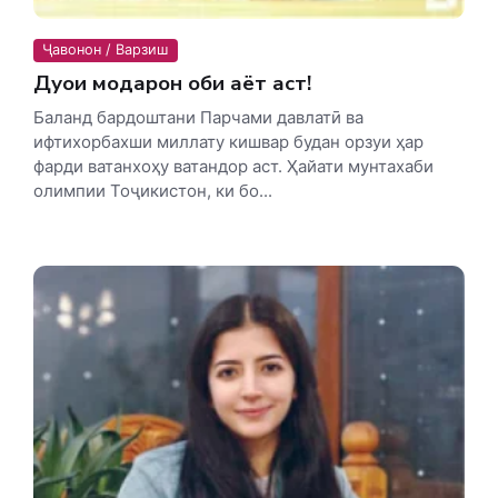
Ҷавонон / Варзиш
Дуои модарон оби ҳаёт аст!
Баланд бардоштани Парчами давлатӣ ва
ифтихорбахши миллату кишвар будан орзуи ҳар
фарди ватанхоҳу ватандор аст. Ҳайати мунтахаби
олимпии Тоҷикистон, ки бо...