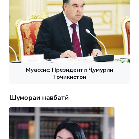
Муассис: Президенти Ҷумҳурии
Тоҷикистон
Шумораи навбатӣ