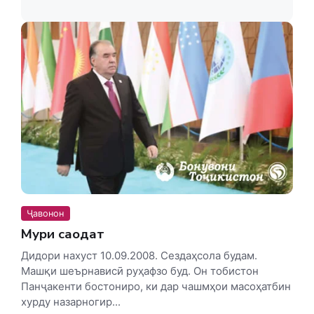
Ҷавонон
Муҳри саодат
Дидори нахуст 10.09.2008. Сездаҳсола будам.
Машқи шеърнависӣ руҳафзо буд. Он тобистон
Панҷакенти бостониро, ки дар чашмҳои масоҳатбин
хурду назарногир...