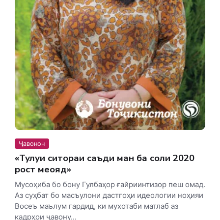
Ҷавонон
«Тулуи ситораи саъди ман ба соли 2020
рост меояд»
Мусоҳиба бо бону Гулбаҳор ғайриинтизор пеш омад.
Аз суҳбат бо масъулони дастгоҳи идеологии ноҳияи
Восеъ маълум гардид, ки мухотаби матлаб аз
кадрҳои ҷавону...