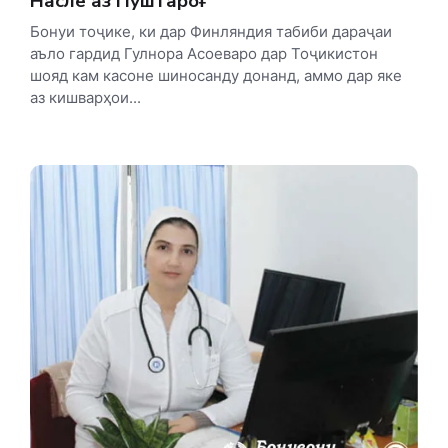
Насле аз Пуштароғ
Бонуи тоҷике, ки дар Финляндия табиби дараҷаи
аъло гардид Гулнора Асоеваро дар Тоҷикистон
шояд кам касоне шиносанду донанд, аммо дар яке
аз кишварҳои...