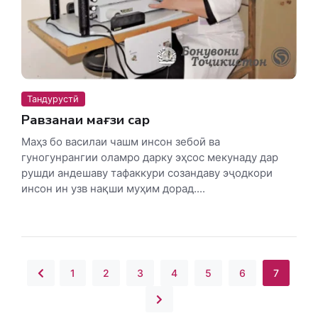
Тандурустӣ
Равзанаи мағзи сар
Маҳз бо василаи чашм инсон зебоӣ ва
гуногунрангии оламро дарку эҳсос мекунаду дар
рушди андешаву тафаккури созандаву эҷодкори
инсон ин узв нақши муҳим дорад....
1
2
3
4
5
6
7