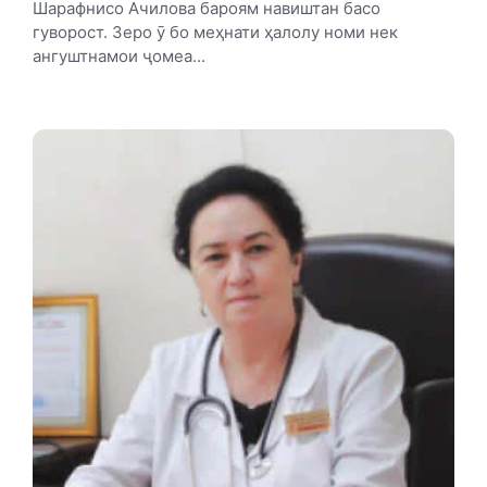
Шарафнисо Ачилова бароям навиштан басо
гуворост. Зеро ӯ бо меҳнати ҳалолу номи нек
ангуштнамои ҷомеа...