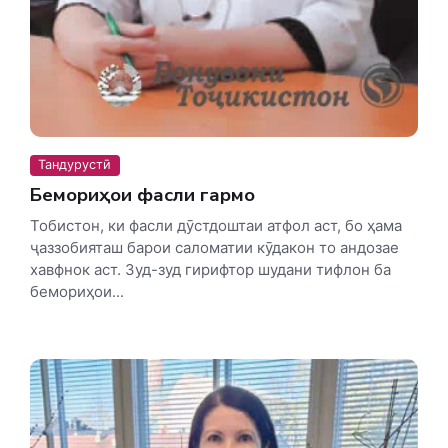
Тандурустӣ
Бемориҳои фасли гармо
Тобистон, ки фасли дӯстдоштаи атфол аст, бо ҳама
ҷаззобияташ барои саломатии кӯдакон то андозае
хавфнок аст. Зуд-зуд гирифтор шудани тифлон ба
бемориҳои...