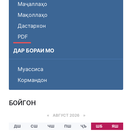
Маҷаллаҳо
Мақоллаҳо
Дастархон
PDF
ДАР БОРАИ МО
Муассиса
Кормандон
БОЙГОНӢ
«
АВГУСТ 2026 »
ДШ
СШ
ЧШ
ПШ
ҶЪ
ШБ
ЯШ