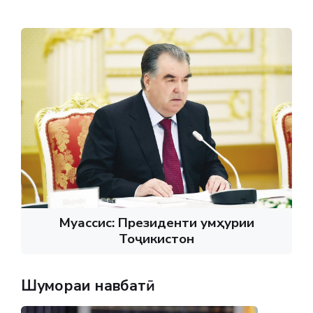
Муассис: Президенти Ҷумҳурии
Тоҷикистон
Шумораи навбатӣ