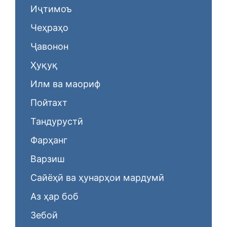
Иҷтимоъ
Чеҳраҳо
Ҷавонон
Ҳуқуқ
Илм ва маориф
Пойтахт
Тандурустӣ
Фарҳанг
Варзиш
Сайёҳӣ ва ҳунарҳои мардумӣ
Аз ҳар боб
Зебоӣ