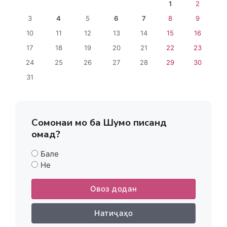
1
2
3
4
5
6
7
8
9
10
11
12
13
14
15
16
17
18
19
20
21
22
23
24
25
26
27
28
29
30
31
Сомонаи мо ба Шумо писанд
омад?
Бале
Не
Овоз додан
Натиҷаҳо