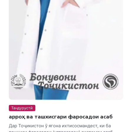
Тандурустӣ
Ҷарроҳ ва ташхисгари фаросадои асаб
Дар Тоҷикистон ӯ ягона ихтисосмандест, ки ба