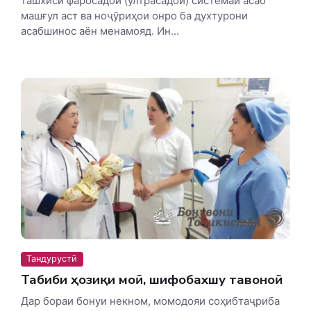
ташхиси фаросадои (ултрасадои) системаи асаб
машғул аст ва ноҷӯриҳои онро ба духтурони
асабшинос аён менамояд. Ин...
Тандурустӣ
Табиби ҳозиқи моӣ, шифобахшу тавоноӣ
Дар бораи бонуи некном, момодояи соҳиб­таҷриба