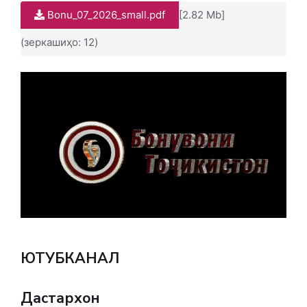
Bonu_07_2026_small.pdf
[2.82 Mb]
(зеркашиҳо: 12)
ЮТУБКАНАЛ
Дастархон