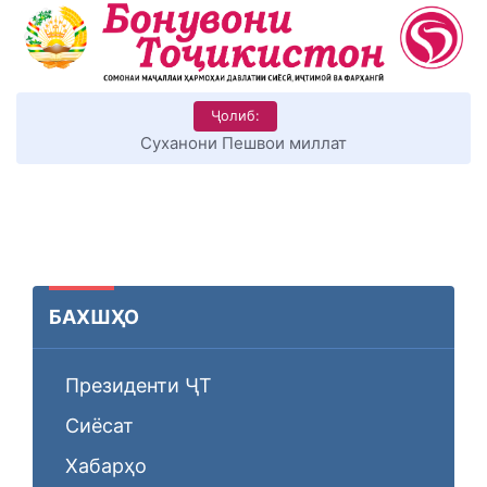
Ҷолиб:
Суханони Пешвои миллат
БАХШҲО
Президенти ҶТ
Сиёсат
Хабарҳо