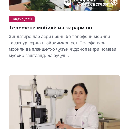
Тандурустӣ
Телефони мобилӣ ва зарари он
Зиндагиро дар асри навин бе телефони мобилӣ
тасаввур кардан ғайриимкон аст. Телефонҳои
мобилӣ ва планшетҳо ҷузъи ҷудонопазири ҷомеаи
муосир гаштаанд. Ба вуҷуд...