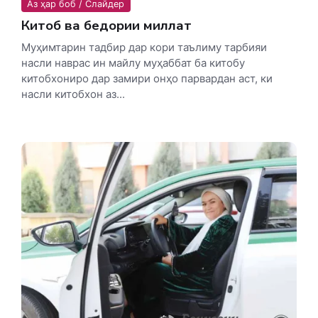
Аз ҳар боб / Слайдер
Китоб ва бедории миллат
Муҳимтарин тадбир дар кори таълиму тарбияи
насли наврас ин майлу муҳаббат ба китобу
китобхониро дар замири онҳо парвардан аст, ки
насли китобхон аз...