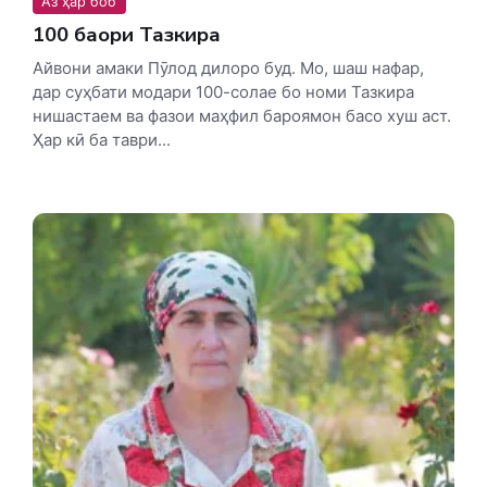
Аз ҳар боб
100 баҳори Тазкира
Айвони амаки Пӯлод дилоро буд. Мо, шаш нафар,
дар суҳбати модари 100-солае бо номи Тазкира
нишастаем ва фазои маҳфил бароямон басо хуш аст.
Ҳар кӣ ба таври...