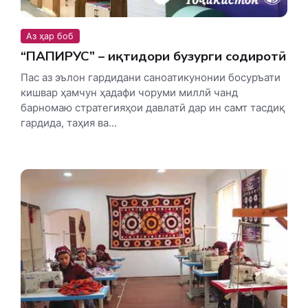
Аз ҳар боб
“ПАПИРУС” – иқтидори бузурги содиротӣ
Пас аз эълон гардидани саноатикунонии босуръати
кишвар ҳамчун ҳадафи чоруми миллӣ чанд
барномаю стратегияҳои давлатӣ дар ин самт тасдиқ
гардида, таҳия ва...