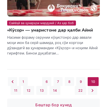
Сайёҳӣ ва ҳунарҳои мардумӣ / Аз ҳар боб
«Кӯҳсор» — ҳунаристоне дар қалби Айнӣ
Насими фораму серунии кӯҳистонро дар аввали
моҳи июн ба серӣ шамида, роҳ сӯи коргоҳи
дӯзандагӣ ва ҳунармандии «Кӯҳсор»-и ноҳияи Айнӣ
гирифтем. Бинои дуқабатаи...
1
...
6
7
8
9
10
11
12
13
14
...
22
Бештар бор кунед