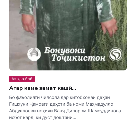
Аз ҳар боб
Агар каме заҳмат кашӣ…
Бо фаъолияти чилсола дар китобхонаи деҳаи
Гишхуни Ҷамоати деҳоти ба номи Маҳмадулло
Абдуллоеви ноҳияи Ванҷ Дилором Шамсуддинова
исбот кард, ки дӯст доштани...