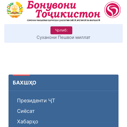
Ҷолиб:
КИТОБХОНИРО ДАР ХУД ТАШАККУЛ ДИҲЕМ
БАХШҲО
Президенти ҶТ
Сиёсат
Хабарҳо