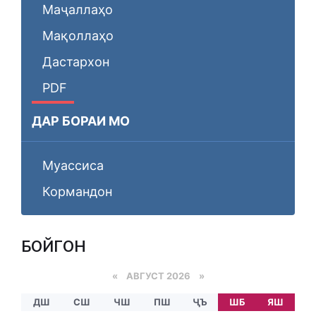
Маҷаллаҳо
Мақоллаҳо
Дастархон
PDF
ДАР БОРАИ МО
Муассиса
Кормандон
БОЙГОНӢ
«
АВГУСТ 2026 »
ДШ
СШ
ЧШ
ПШ
ҶЪ
ШБ
ЯШ