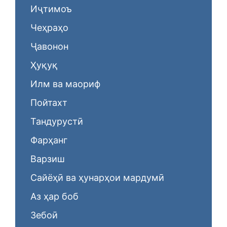
Иҷтимоъ
Чеҳраҳо
Ҷавонон
Ҳуқуқ
Илм ва маориф
Пойтахт
Тандурустӣ
Фарҳанг
Варзиш
Сайёҳӣ ва ҳунарҳои мардумӣ
Аз ҳар боб
Зебоӣ