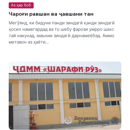
Аз ҳар боб
Чароғи равшан ва ҷавшани тан
Мегӯянд, ки бидуни панди зиндагӣ қанди зиндагӣ
ҳосил намегардад ва то шебу фарози умрро шахс
тай накунад, маънии зиндагӣ дарнамеёбад. Аммо
метавон аз ҳаёти...