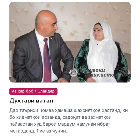
Аз ҳар боб / Слайдер
Духтари ватан
Дар таърихи ҷомеа ҳамеша шахсиятҳое ҳастанд, ки
бо хидматҳои арзанда, садоқат ва заҳматҳои
пайвастаи худ барои мардум намунаи ибрат
мегарданд. Яке аз чунин...