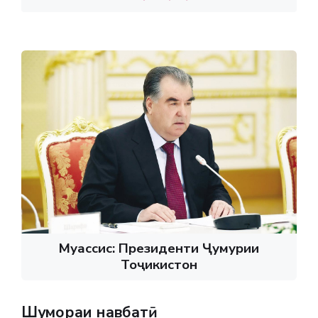
Муассис: Президенти Ҷумҳурии
Тоҷикистон
Шумораи навбатӣ