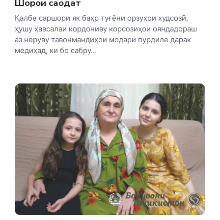
Шоҳроҳи саодат
Қалбе саршори як баҳр туғёни орзуҳои худсозӣ,
ҳушу ҳавсалаи кордониву корсозиҳои ояндадораш
аз неруву тавонмандиҳои модари пурдиле дарак
медиҳад, ки бо сабру...