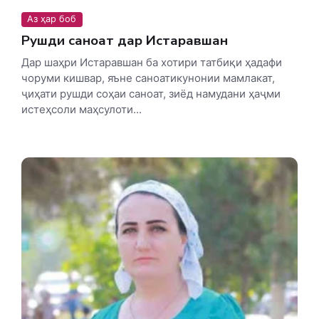
Аз ҳар боб
Рушди саноат дар Истаравшан
Дар шаҳри Истаравшан ба хотири татбиқи ҳадафи
чоруми кишвар, яъне саноатикунонии мамлакат,
ҷиҳати рушди соҳаи саноат, зиёд намудани ҳаҷми
истеҳсоли маҳсулоти...