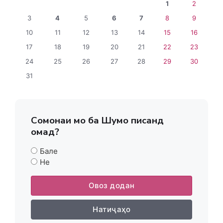
1
2
3
4
5
6
7
8
9
10
11
12
13
14
15
16
17
18
19
20
21
22
23
24
25
26
27
28
29
30
31
Сомонаи мо ба Шумо писанд
омад?
Бале
Не
Овоз додан
Натиҷаҳо