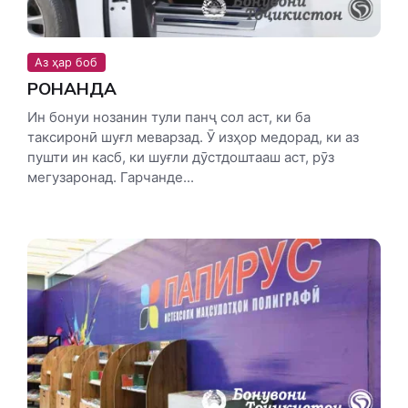
Аз ҳар боб
РОНАНДА
Ин бонуи нозанин тули панҷ сол аст, ки ба
таксиронӣ шуғл меварзад. Ӯ изҳор медорад, ки аз
пушти ин касб, ки шуғли дӯстдоштааш аст, рӯз
мегузаронад. Гарчанде...