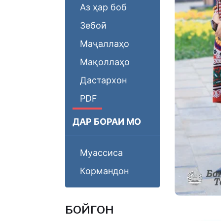
Аз ҳар боб
Зебоӣ
Маҷаллаҳо
Мақоллаҳо
Дастархон
PDF
ДАР БОРАИ МО
Муассиса
Кормандон
БОЙГОНӢ