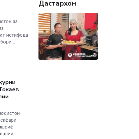
Дастархон
стон аз
аз
қт истифода
бори...
ҳурии
Токаев
лии
зоқистон
 сафари
ташриф
алии...