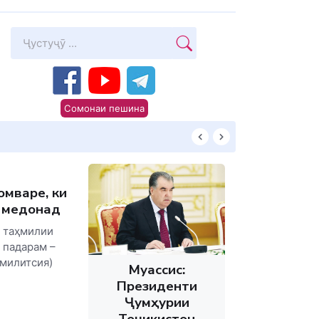
Сомонаи пешина
КИТОБХОНИРО 
мваре, ки
 медонад
и таҳмилии
 падарам –
милитсия)
Муассис:
Президенти
Ҷумҳурии
Тоҷикистон