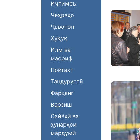
Иҷтимоъ
Чеҳраҳо
Ҷавонон
Ҳуқуқ
Илм ва
маориф
Пойтахт
Тандурустӣ
Фарҳанг
Варзиш
Сайёҳӣ ва
ҳунарҳои
мардумӣ