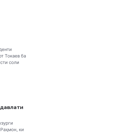
денти
т Токаев ба
усти соли
 давлати
узурги
Раҳмон, ки