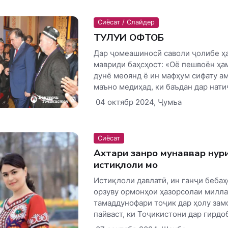
Сиёсат / Слайдер
ТУЛУИ ОФТОБ
Дар ҷомеашиносӣ саволи ҷолибе ҳ
мавриди баҳсҳост: «Оё пешвоён ҳа
дунё меоянд ё ин мафҳум сифату а
маъно медиҳад, ки баъдан дар натиҷ
04 октябр 2024, Ҷумъа
Сиёсат
Ахтари занро мунаввар нур
истиқлоли мо
Истиқлоли давлатӣ, ин ганҷи бебаҳ
орзуву ормонҳои ҳазорсолаи милла
тамаддунофари тоҷик дар ҳолу зам
пайваст, ки Тоҷикистони дар гирдоб