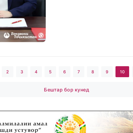
2
3
4
5
6
7
8
9
10
Бештар бор кунед