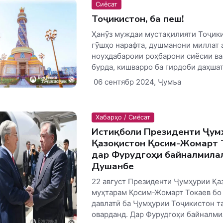
Сиёсат
Тоҷикистон, ба пеш!
Ҳанӯз муждаи мустақилияти Тоҷики
гӯшҳо нарафта, душманони миллат 
ноуҳдабароии роҳбарони сиёсии ва
бурда, кишварро ба гирдоби даҳшат
06 сентябр 2024, Ҷумъа
Хабарҳо / Сиёсат
Истиқболи Президенти Ҷум
Қазоқистон Қосим-Жомарт 
дар Фурудгоҳи байналмила
Душанбе
22 август Президенти Ҷумҳурии Қа
муҳтарам Қосим-Жомарт Токаев бо
давлатӣ ба Ҷумҳурии Тоҷикистон 
оварданд. Дар Фурудгоҳи байналмил