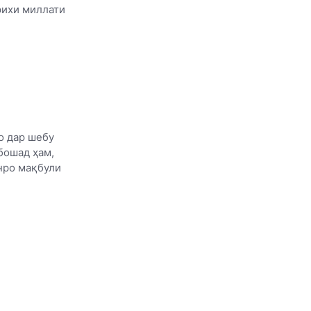
рихи миллати
о дар шебу
бошад ҳам,
нро мақбули