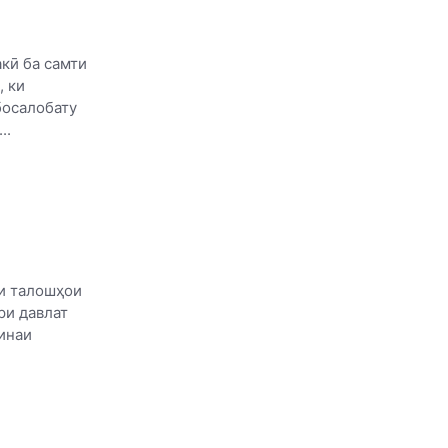
акӣ ба самти
 ки
осалобату
..
ти талошҳои
ри давлат
инаи