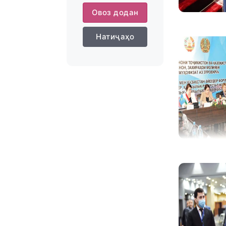
Овоз додан
Натиҷаҳо