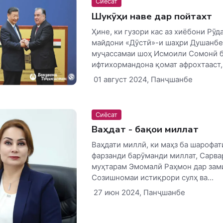
Сиёсат
Шукӯҳи наве дар пойтахт
Ҳине, ки гузори кас аз хиёбони Рӯд
майдони «Дӯстӣ»-и шаҳри Душанбе,
муҷассамаи шоҳ Исмоили Сомонӣ б
ифтихормандона қомат афрохтааст,.
01 август 2024, Панҷшанбе
Сиёсат
Ваҳдат - бақои миллат
Ваҳдати миллӣ, ки маҳз ба шарофа
фарзанди барӯманди миллат, Сарва
муҳтарам Эмомалӣ Раҳмон дар зам
Созишномаи истиқрори сулҳ ва...
27 июн 2024, Панҷшанбе