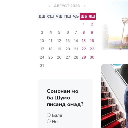
«
АВГУСТ 2026 »
ДШ
СШ
ЧШ
ПШ
ҶЪ
ШБ
ЯШ
1
2
3
4
5
6
7
8
9
10
11
12
13
14
15
16
17
18
19
20
21
22
23
24
25
26
27
28
29
30
31
Сомонаи мо
ба Шумо
писанд омад?
Бале
Не