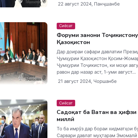
22 август 2024, Панҷшанбе
Сиёсат
Форуми занони Тоҷикистону
Қазоқистон
Дар доираи сафари давлатии Прези
Ҷумҳурии Қазоқистон Қосим-Жомар
Ҷумҳурии Тоҷикистон, ки моҳи авг
равон дар назар аст, 1-уми август...
21 август 2024, Чоршанбе
Сиёсат
Садоқат ба Ватан ва ҳифзи
миллӣ
То ба имрӯз дар бораи хидматҳои б
Сарвари давлат муҳтарам Эмомалӣ 