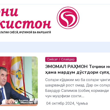
Сиёсат / Слайдер
ЭМОМАЛӢ РАҲМОН Тоҷики но
ҳама мардум дӯстдори сулҳ
Солҳои кӯдакии мо ба солҳои ҷанг
шаҳрвандӣ рост омад. Дар он солҳо
Баҳодур Салимов (собиқ корманди 
чун муҳофизи сохти...
04 октябр 2024, Ҷумъа