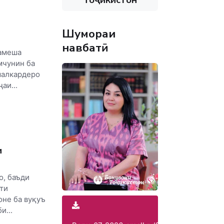
Шумораи
навбатӣ
амеша
мчунин ба
малкардеро
аи...
и
о, баъди
ти
оне ба вуқуъ
и...