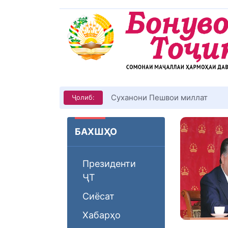
Суханони Пешвои миллат
Ҷолиб:
БАХШҲО
Президенти
ҶТ
Сиёсат
Хабарҳо