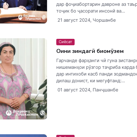
дар фоҷиабортарин давроне аз таъ
тоҷик бо ҷасорати инсонӣ ва...
21 август 2024, Чоршанбе
Сиёсат
Оини зиндагӣ биомӯзем
Гарчанде фарҳанги чӣ гуна зистанр
нишеманҳои рӯзгор таҷриба карда 
дар интихоби касб панди зодмандо
дилаш донист, ки мегуфтанд:...
01 август 2024, Панҷшанбе