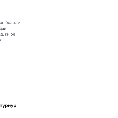
он боз ҳам
даи
д, ки оё
..
 пурнур