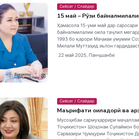
Сиёсат / Слайдер
15 май – Рӯзи байналмилали
Ҳамасола 15-уми май дар саросари
байналмилалии оила таҷлил мегард
1993 бо қарори Маҷмаи умумии Со
Милали Муттаҳид эълон гардидааст.
22 май 2025, Панҷшанбе
Сиёсат / Слайдер
Маърифати оиладорӣ ва ар
Мусоҳибаи сармуҳаррири маҷаллаи
Тоҷикистон» Шоҳонаи Сулаймон бо
Сарвазири Ҷумҳурии Тоҷикистон Д