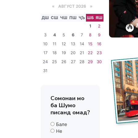
«
АВГУСТ 2026 »
ДШ
СШ
ЧШ
ПШ
ҶЪ
ШБ
ЯШ
1
2
3
4
5
6
7
8
9
10
11
12
13
14
15
16
17
18
19
20
21
22
23
24
25
26
27
28
29
30
31
Сомонаи мо
ба Шумо
писанд омад?
Бале
Не