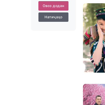
Овоз додан
Натиҷаҳо