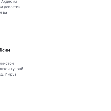
д Аҳднома
ои давлатии
н ва
ёсии
икистон
рнҳои тулонӣ
д. Имрӯз