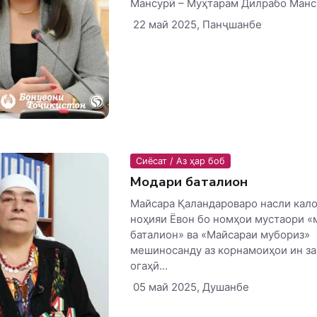
Мансурӣ – Муҳтарам Дилрабо Мансу
22 май 2025, Панҷшанбе
Сиёсат / Аз ҳар боб
Модари баталион
Майсара Қаландароваро насли кал
ноҳияи Ёвон бо номҳои мустаори «
баталион» ва «Майсараи мубориз»
мешиносанду аз корнамоиҳои ин з
огаҳӣ...
05 май 2025, Душанбе