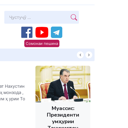
Сомонаи пешина
КИТОБХОНИРО 
ат Нахустин
ҳ монзода ,
м ҳ урии То
Муассис:
Президенти
Ҷумҳурии
Тоҷикистон