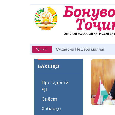
Суханони Пешвои миллат
Ҷолиб:
БАХШҲО
Президенти
ҶТ
Сиёсат
Хабарҳо