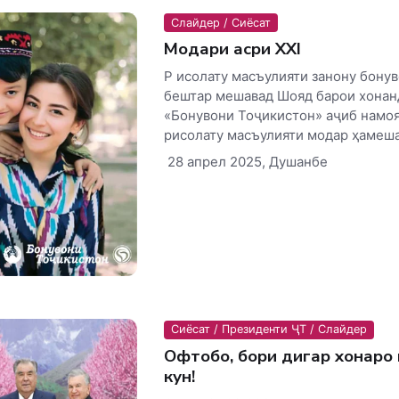
Слайдер / Сиёсат
Модари асри XXI
Р исолату масъулияти занону бонув
бештар мешавад Шояд барои хонан
«Бонувони Тоҷикис­тон» аҷиб намоя
рисолату масъулияти модар ҳамеша.
28 апрел 2025, Душанбе
Сиёсат / Президенти ҶТ / Слайдер
Офтобо, бори дигар хонаро
кун!