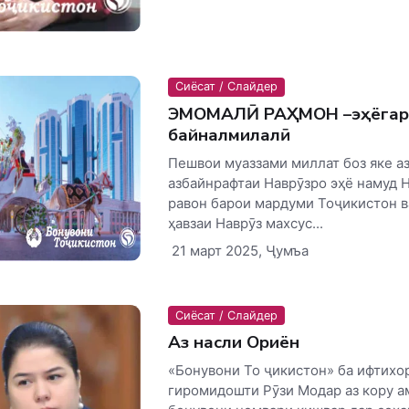
Сиёсат / Слайдер
ЭМОМАЛӢ РАҲМОН –эҳёгари
байналмилалӣ
Пешвои муаззами миллат боз яке а
азбайнрафтаи Наврӯзро эҳё намуд 
равон барои мардуми Тоҷикистон в
ҳавзаи Наврӯз махсус...
21 март 2025, Ҷумъа
Сиёсат / Слайдер
Аз насли Ориён
«Бонувони То ҷикистон» ба ифтихо
гиромидошти Рӯзи Модар аз кору а