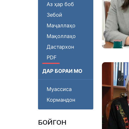
Аз ҳар боб
Зебоӣ
Маҷаллаҳо
Мақоллаҳо
Дастархон
PDF
ДАР БОРАИ МО
Муассиса
Кормандон
БОЙГОНӢ