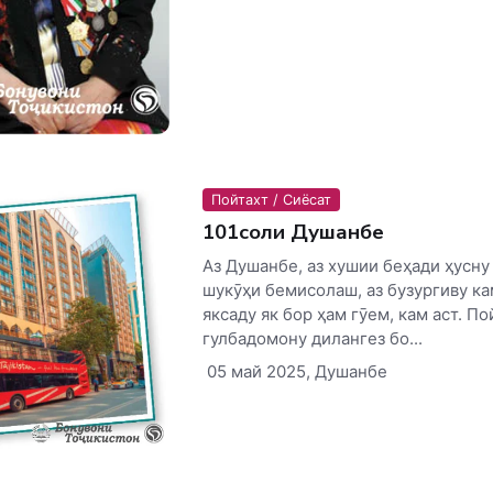
Пойтахт / Сиёсат
101соли Душанбе
Аз Душанбе, аз хушии беҳади ҳусну
шукӯҳи бемисолаш, аз бузургиву к
яксаду як бор ҳам гӯем, кам аст. По
гулбадомону дилангез бо...
05 май 2025, Душанбе