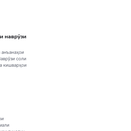
 наврӯзи
з анъанаҳои
Наврӯзи соли
а кишварҳои
ри
мали