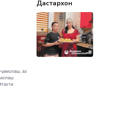
Дастархон
 ҷамолаш, аз
амолаш
йтахти