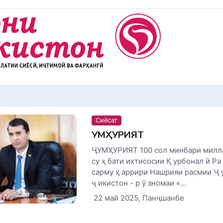
Сиёсат
ҶУМҲУРИЯТ
ҶУМҲУРИЯТ 100 сол минбари милл
су ҳ бати ихтисосии Қ урбонал ӣ Ра 
сарму ҳ аррири Нашрияи расмии Ҷ у
ҷ икистон - р ӯ зномаи «...
22 май 2025, Панҷшанбе