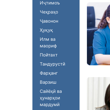
Иҷтимоъ
Чеҳраҳо
Ҷавонон
Ҳуқуқ
Илм ва
маориф
Пойтахт
Тандурустӣ
Фарҳанг
Варзиш
Сайёҳӣ ва
ҳунарҳои
мардумӣ