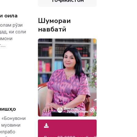
и оила
Шумораи
 олам рӯзи
навбатӣ
ад, ки соли
змони
...
зишҳо
 «Бонувони
 муовини
илрабо