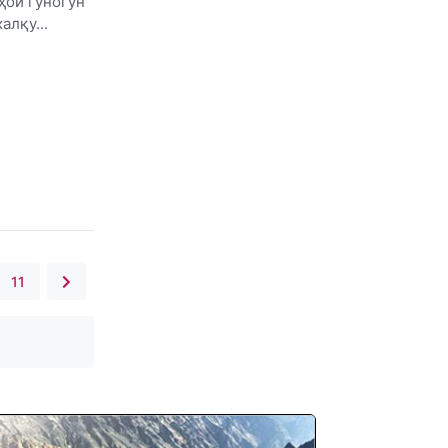
ҳои гуногун
алқу...
11