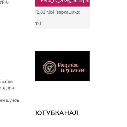
Bonu_07_2026_small.pdf
рӣ,...
[2.82 Mb] (зеркашиҳо:
12)
онсоли
модари
ани шуҷоъ
ЮТУБКАНАЛ