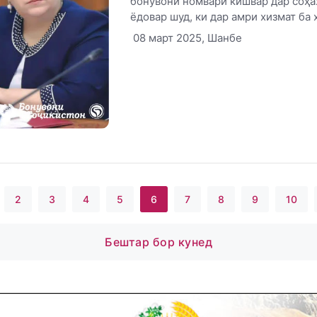
бонувони номвари кишвар дар соҳа
ёдовар шуд, ки дар амри хизмат ба х
08 март 2025, Шанбе
2
3
4
5
6
7
8
9
10
Бештар бор кунед