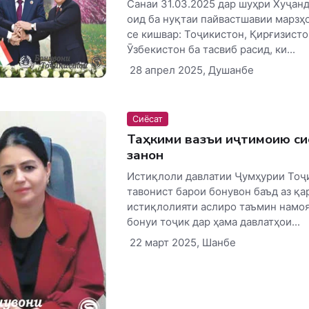
Санаи 31.03.2025 дар шуҳри Хуҷан
оид ба нуқтаи пайвастшавии марзҳ
се кишвар: Тоҷикистон, Қирғизисто
Ӯзбекистон ба тасвиб расид, ки...
28 апрел 2025, Душанбе
Сиёсат
Таҳкими вазъи иҷтимоию си
занон
Истиқлоли давлатии Ҷумҳурии Тоҷ
тавонист барои бонувон баъд аз қа
истиқлолияти аслиро таъмин намоя
бонуи тоҷик дар ҳама давлатҳои...
22 март 2025, Шанбе