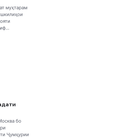
ат муҳтарам
ушкилиҳои
лояти
ф...
ҳдати
Москва бо
ири
нти Ҷумҳурии