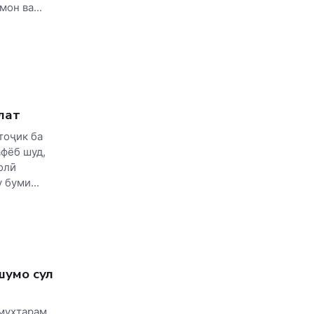
он ва...
лат
тоҷик ба
фёб шуд,
олӣ
буми...
умо сулҳ
муҳтарам