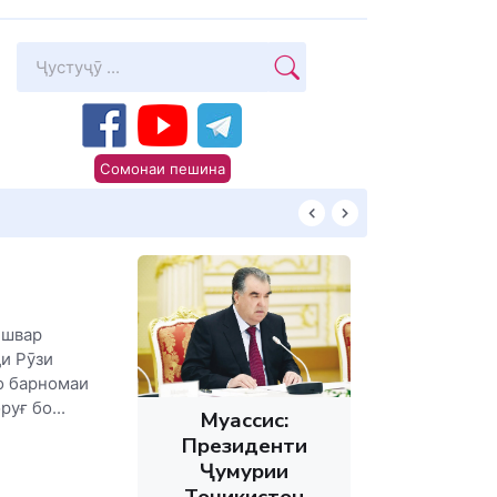
Сомонаи пешина
КИТОБХОНИРО 
ишвар
и Рӯзи
о барномаи
уғ бо...
Муассис:
Президенти
Ҷумҳурии
Тоҷикистон