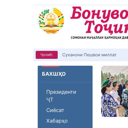
Суханони Пешвои миллат
Ҷолиб:
БАХШҲО
Президенти
ҶТ
Сиёсат
Хабарҳо