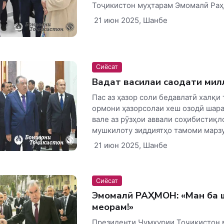
Тоҷикистон муҳтарам Эмомалӣ Раҳм
21 июн 2025, Шанбе
Сиёсат
Ваҳдат василаи саодати мил
Пас аз ҳазор соли бедавлатӣ халқи 
ормони ҳазорсолаи хеш озодӣ шара
вале аз рӯзҳои аввали соҳибистиқл
мушкилоту зиддиятҳо тамоми марзу 
21 июн 2025, Шанбе
Сиёсат
Эмомалӣ РАҲМОН: «Ман ба ш
меорам!»
Президенти Ҷумҳурии Тоҷикистон 