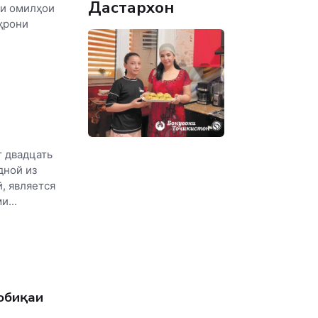
Дастархон
ри омилҳои
ҳрони
 двадцать
дной из
, является
...
обиқаи