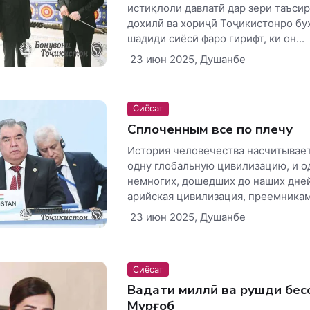
истиқлоли давлатӣ дар зери таъси
дохилӣ ва хориҷӣ Тоҷикистонро бу
шадиди сиёсӣ фаро гирифт, ки он...
23 июн 2025, Душанбе
Сиёсат
Сплоченным все по плечу
История человечества насчитывает
одну глобальную цивилизацию, и о
немногих, дошедших до наших дней
арийская цивилизация, преемниками
23 июн 2025, Душанбе
Сиёсат
Ваҳдати миллӣ ва рушди бес
Мурғоб