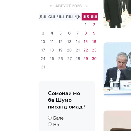
«
АВГУСТ 2026 »
ДШ
СШ
ЧШ
ПШ
ҶЪ
ШБ
ЯШ
1
2
3
4
5
6
7
8
9
10
11
12
13
14
15
16
17
18
19
20
21
22
23
24
25
26
27
28
29
30
31
Сомонаи мо
ба Шумо
писанд омад?
Бале
Не