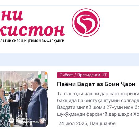
Сиёсат / Президенти ҶТ
Паёми Ваҳдат аз Боми Ҷаҳон
Тантанаҳои ҷашнӣ дар сартосари к
бахшида ба бистуҳаштумин солгард
Ваҳдати миллӣ шоми 27-уми июн б
шукӯҳманди фарҳангӣ дар шаҳри Хор
24 июл 2025, Панҷшанбе