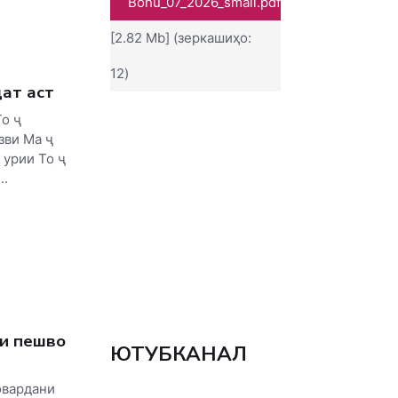
Bonu_07_2026_small.pdf
[2.82 Mb] (зеркашиҳо:
12)
дат аст
о ҷ
зви Ма ҷ
 урии То ҷ
..
ди пешво
ЮТУБКАНАЛ
овардани