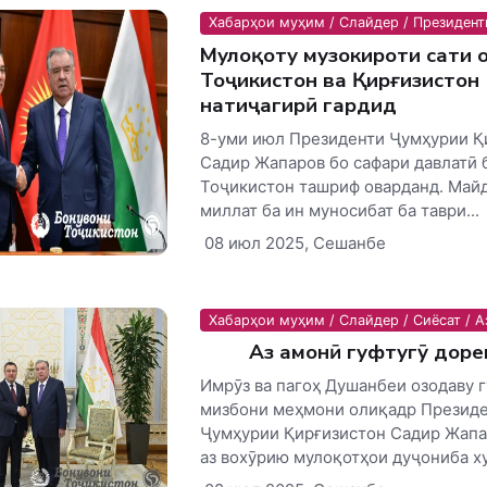
Хабарҳои муҳим / Слайдер / Президент
Мулоқоту музокироти сатҳи 
Тоҷикистон ва Қирғизистон
натиҷагирӣ гардид
8-уми июл Президенти Ҷумҳурии Қ
Садир Жапаров бо сафари давлатӣ 
Тоҷикистон ташриф оварданд. Май
миллат ба ин муносибат ба таври...
08 июл 2025, Сешанбе
Хабарҳои муҳим / Слайдер / Сиёсат / А
Аз амонӣ гуфтугӯ доре
Имрӯз ва пагоҳ Душанбеи озодаву 
мизбони меҳмони олиқадр Презид
Ҷумҳурии Қирғизистон Садир Жапар
аз вохӯрию мулоқотҳои дуҷониба ху