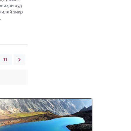
ониҳои худ
миллӣ зикр
.
11