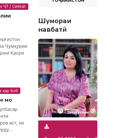
и ҶТ / Сиёсат
олии
Шумораи
навбатӣ
ирғистон
ба Ҷумҳурии
дони Қасри
з ҳар боб
м мо
гулбасар
енти
ов аст, ки
рду...