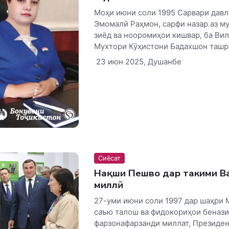
Моҳи июни соли 1995 Сарвари давл
Эмомалӣ Раҳмон, сарфи назар аз м
зиёд ва нооромиҳои кишвар, ба Ви
Мухтори Кӯҳистони Бадахшон ташри
23 июн 2025, Душанбе
Сиёсат
Нақши Пешво дар таҳкими Ва
миллӣ
27-уми июни соли 1997 дар шаҳри 
саъю талош ва фидокориҳои беназ
фарзонафарзанди миллат, Президе