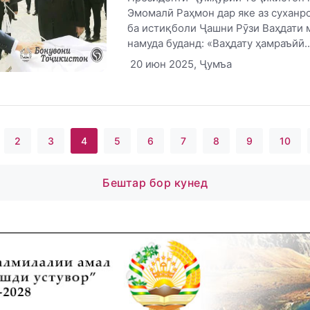
Эмомалӣ Раҳмон дар яке аз суханр
ба истиқболи Ҷашни Рӯзи Ваҳдати 
намуда буданд: «Ваҳдату ҳамраъйӣ..
20 июн 2025, Ҷумъа
2
3
4
5
6
7
8
9
10
Бештар бор кунед