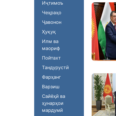
Иҷтимоъ
Чеҳраҳо
Ҷавонон
Ҳуқуқ
Илм ва
маориф
Пойтахт
Тандурустӣ
Фарҳанг
Варзиш
Сайёҳӣ ва
ҳунарҳои
мардумӣ