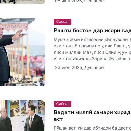
08 июл 2025, Сешанбе
Сиёсат
Рашти бостон дар ҳисори ваҳ
Мусо ҳ ибаи ихтисосии «Бонувони Т
икистон» бо раиси но ҳ ияи Рашт , у
лиси миллии Ма ҷ лиси Олии Ҷ ум ҳ
икистон Идизода Зарина Фузайлшо.
23 июн 2025, Душанбе
Сиёсат
Ваҳдати миллӣ самари хира
аст
Рӯшан аст, ки дар ибтидои ба даст 