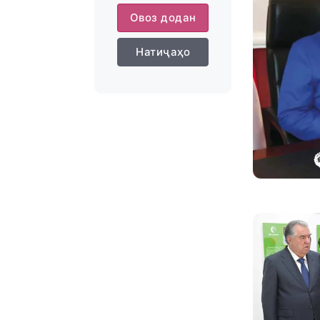
Овоз додан
Натиҷаҳо