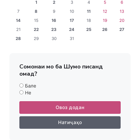
1
2
3
4
5
6
7
8
9
10
11
12
13
14
15
16
17
18
19
20
21
22
23
24
25
26
27
28
29
30
31
Сомонаи мо ба Шумо писанд
омад?
Бале
Не
Овоз додан
Натиҷаҳо