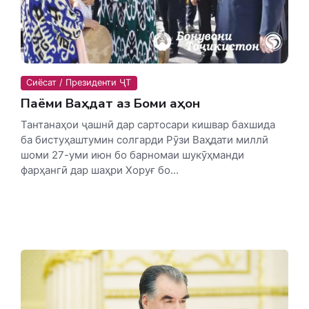
Сиёсат / Президенти ҶТ
Паёми Ваҳдат аз Боми Ҷаҳон
Тантанаҳои ҷашнӣ дар сартосари кишвар бахшида
ба бистуҳаштумин солгарди Рӯзи Ваҳдати миллӣ
шоми 27-уми июн бо барномаи шукӯҳманди
фарҳангӣ дар шаҳри Хоруғ бо...