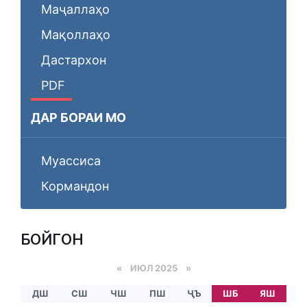
Маҷаллаҳо
Мақоллаҳо
Дастархон
PDF
ДАР БОРАИ МО
Муассиса
Кормандон
БОЙГОНӢ
«
ИЮЛ 2025
»
ДШ
СШ
ЧШ
ПШ
ҶЪ
ШБ
ЯШ