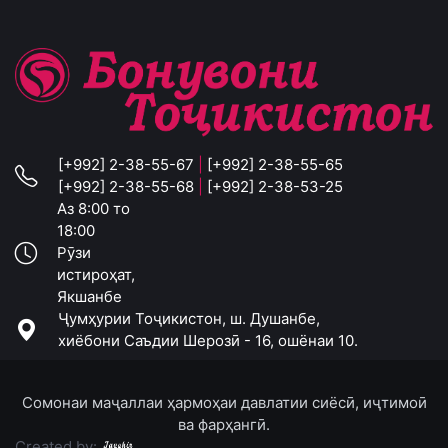
[+992] 2-38-55-67
|
[+992] 2-38-55-65
[+992] 2-38-55-68
|
[+992] 2-38-53-25
Аз 8:00 то
18:00
Рӯзи
истироҳат,
Якшанбе
Ҷумҳурии Тоҷикистон, ш. Душанбе,
хиёбони Саъдии Шерозӣ - 16, ошёнаи 10.
Сомонаи маҷаллаи ҳармоҳаи давлатии сиёсӣ, иҷтимоӣ
ва фарҳангӣ.
Created by: