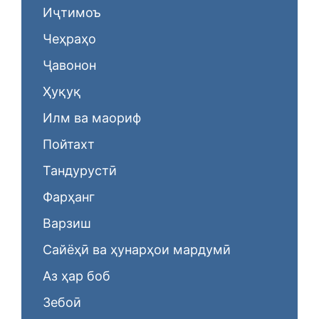
Иҷтимоъ
Чеҳраҳо
Ҷавонон
Ҳуқуқ
Илм ва маориф
Пойтахт
Тандурустӣ
Фарҳанг
Варзиш
Сайёҳӣ ва ҳунарҳои мардумӣ
Аз ҳар боб
Зебоӣ