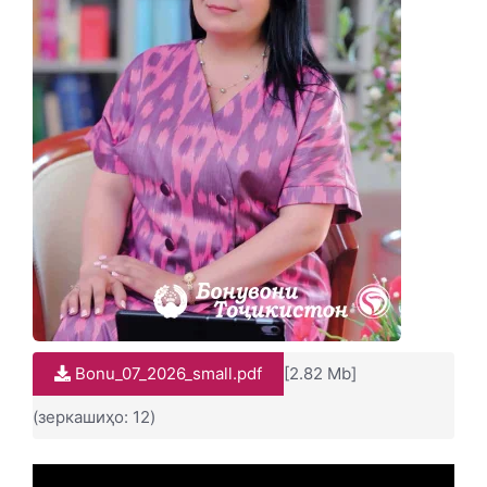
Bonu_07_2026_small.pdf
[2.82 Mb]
(зеркашиҳо: 12)