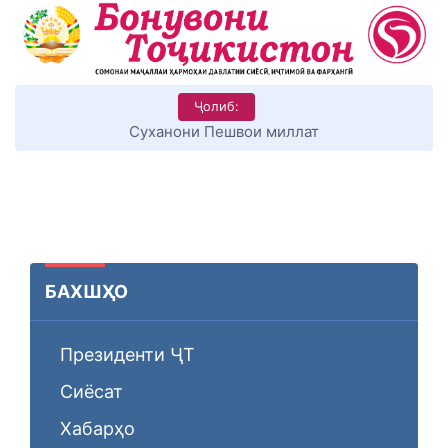
Ҷолиб:
Суханони Пешвои миллат
БАХШҲО
Президенти ҶТ
Сиёсат
Хабарҳо