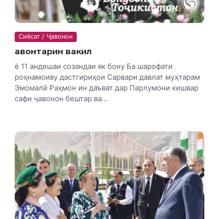
Сиёсат / Ҷавонон
Ҷавонтарин вакил
ё 11 андешаи созандаи як бону Ба шарофати
роҳнамоиву дастгириҳои Сарвари давлат муҳтарам
Эмомалӣ Раҳмон ин даъват дар Парлумони кишвар
сафи ҷавонон бештар ва...