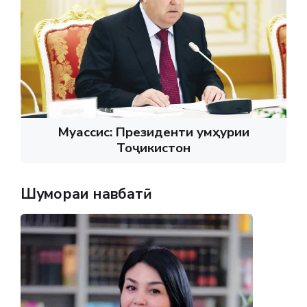
Муассис: Президенти Ҷумҳурии
Тоҷикистон
Шумораи навбатӣ