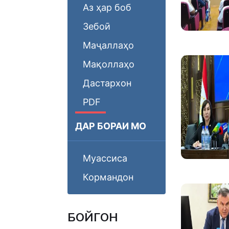
Аз ҳар боб
Зебоӣ
Маҷаллаҳо
Мақоллаҳо
Дастархон
PDF
ДАР БОРАИ МО
Муассиса
Кормандон
БОЙГОНӢ