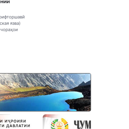
ании
ирифторшавӣ
кая язва)
 чораҳои