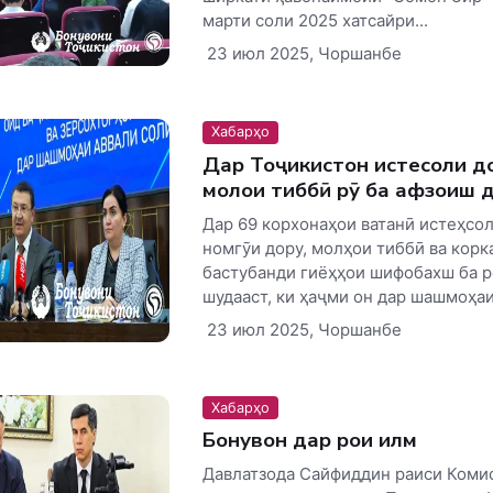
марти соли 2025 хатсайри...
23 июл 2025, Чоршанбе
Хабарҳо
Дар Тоҷикистон истеҳсоли д
молҳои тиббӣ рӯ ба афзоиш 
Дар 69 корхонаҳои ватанӣ истеҳсо
номгӯи дору, молҳои тиббӣ ва корк
бастубанди гиёҳҳои шифобахш ба р
шудааст, ки ҳаҷми он дар шашмоҳаи 
23 июл 2025, Чоршанбе
Хабарҳо
Бонувон дар роҳи илм
Давлатзода Сайфиддин раиси Коми