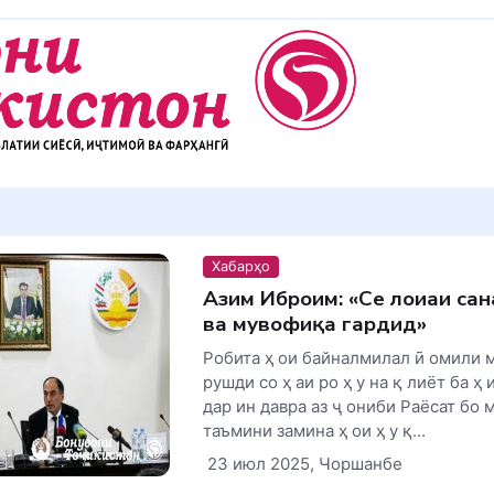
Хабарҳо
Азим Иброҳим: «Се лоиҳаи сана
ва мувофиқа гардид»
Робита ҳ ои байналмилал ӣ омили м
рушди со ҳ аи ро ҳ у на қ лиёт ба ҳ 
дар ин давра аз ҷ ониби Раёсат бо 
таъмини замина ҳ ои ҳ у қ...
23 июл 2025, Чоршанбе