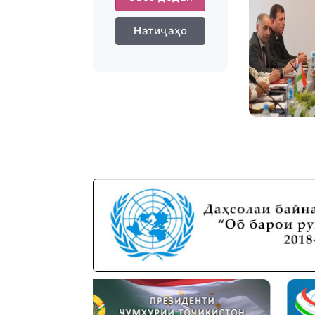
Натиҷаҳо