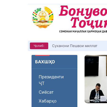
Суханони Пешвои миллат
Ҷолиб:
БАХШҲО
Президенти
ҶТ
Сиёсат
Хабарҳо