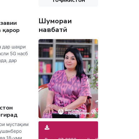
Шумораи
азавии
навбатӣ
 қарор
а дар шаҳри
асли 5G насб
да, дар
стон
егирад
ҳои мустақим
Душанберо
ва 18-уми