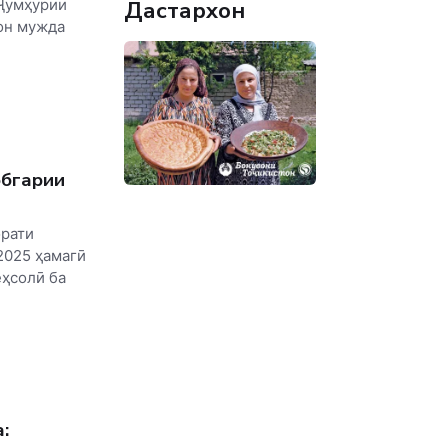
Дастархон
 Ҷумҳурии
он мужда
.
обгарии
орати
2025 ҳамагӣ
еҳсолӣ ба
: