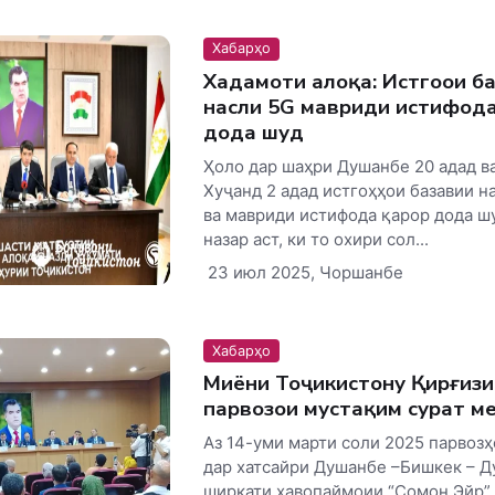
Хабарҳо
Хадамоти алоқа: Истгоҳҳои б
насли 5G мавриди истифода
дода шуд
Ҳоло дар шаҳри Душанбе 20 адад в
Хуҷанд 2 адад истгоҳҳои базавии н
ва мавриди истифода қарор дода шу
назар аст, ки то охири сол...
23 июл 2025, Чоршанбе
Хабарҳо
Миёни Тоҷикистону Қирғизи
парвозҳои мустақим сурат м
Аз 14-уми марти соли 2025 парвоз
дар хатсайри Душанбе –Бишкек – 
ширкати ҳавопаймоии “Сомон Эйр” 