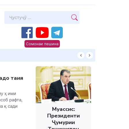
Сомонаи пешина
КИТОБХОНИРО 
дҳо таҳия
у ҳ ими
исоб рафта,
ма қ сади
Муассис:
Президенти
Ҷумҳурии
Тоҷикистон