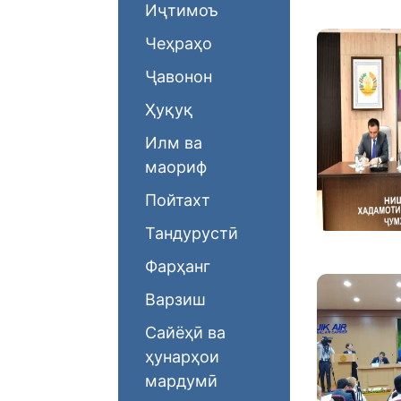
Иҷтимоъ
Чеҳраҳо
Ҷавонон
Ҳуқуқ
Илм ва
маориф
Пойтахт
Тандурустӣ
Фарҳанг
Варзиш
Сайёҳӣ ва
ҳунарҳои
мардумӣ