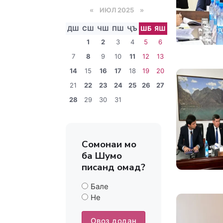
«
ИЮЛ 2025
»
ДШ
СШ
ЧШ
ПШ
ҶЪ
ШБ
ЯШ
1
2
3
4
5
6
7
8
9
10
11
12
13
14
15
16
17
18
19
20
21
22
23
24
25
26
27
28
29
30
31
Сомонаи мо
ба Шумо
писанд омад?
Бале
Не
Овоз додан