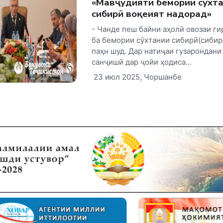
«Мавҷудияти бемории сӯхт
сибирӣ воқеият надорад»
- Чанде пеш байни аҳолӣ овозаи г
ба бемории сӯхтании сибирӣ(сибирс
паҳн шуд. Дар натиҷаи гузарондани
санҷишӣ дар ҷойи ҳодиса...
23 июл 2025, Чоршанбе