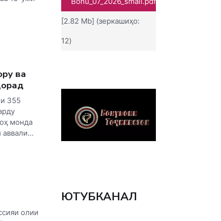
Bonu_07_2026_small.pdf
[2.82 Mb] (зеркашиҳо:
12)
ору ва
дорад
ли 355
арду
оҳ монда
аввали...
ЮТУБКАНАЛ
ссияи олии