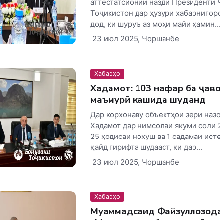
аттестатсионии назди Президенти
Тоҷикистон дар ҳузури хабарнигор
дод, ки шуруъ аз моҳи майи ҳамин..
23 июл 2025, Чоршанбе
Хабарҳо
Хадамот: 103 нафар ба ҷав
маъмурӣ кашида шуданд
Дар корхонаву объектҳои зери наз
Хадамот дар нимсолаи якуми соли 
25 ҳодисаи нохуш ва 1 садамаи ист
қайд гирифта шудааст, ки дар...
23 июл 2025, Чоршанбе
Хабарҳо
Муҳаммадсаид Файзуллозода