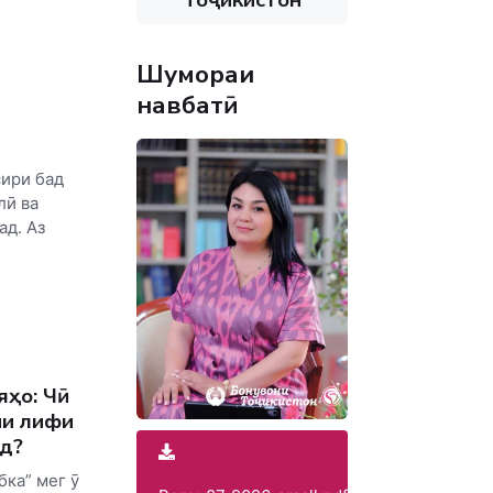
Шумораи
навбатӣ
сири бад
лӣ ва
д. Аз
яҳо: Чӣ
ии лифи
д?
бка” мег ӯ