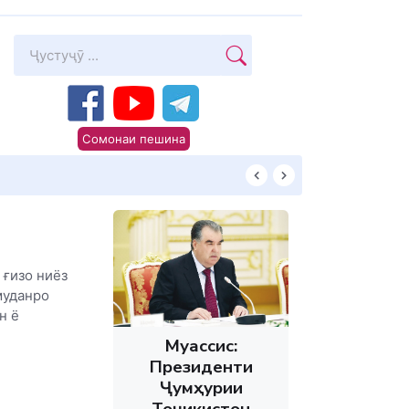
Сомонаи пешина
КИТОБХОНИРО 
 ғизо ниёз
муданро
н ё
Муассис:
Президенти
Ҷумҳурии
Тоҷикистон