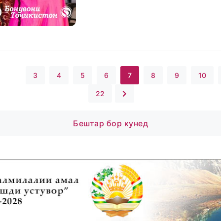
...
3
4
5
6
7
8
9
10
22
Бештар бор кунед