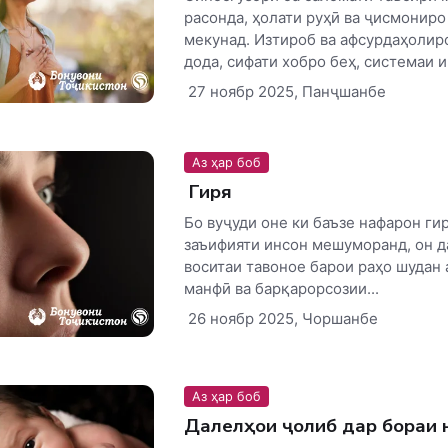
расонда, ҳолати руҳӣ ва ҷисмониро
мекунад. Изтироб ва афсурдаҳолир
дода, сифати хобро беҳ, системаи и
27 ноябр 2025, Панҷшанбе
Аз ҳар боб
Гиря
Бо вуҷуди оне ки баъзе нафарон ги
заъифияти инсон мешуморанд, он да
воситаи тавоное барои раҳо шудан 
манфӣ ва барқарорсозии...
26 ноябр 2025, Чоршанбе
Аз ҳар боб
Далелҳои ҷолиб дар бораи 