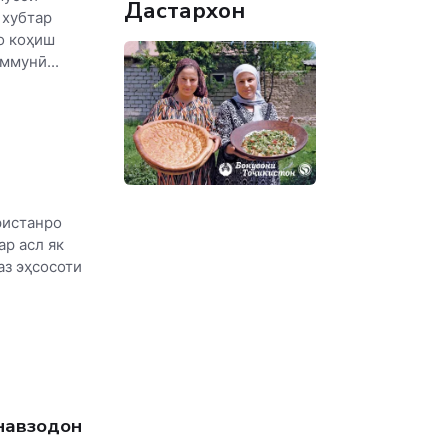
Дастархон
 хубтар
о коҳиш
ммунӣ...
ристанро
р асл як
аз эҳсосоти
навзодон