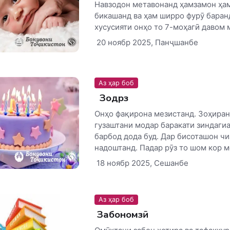
Навзодон метавонанд ҳамзамон ҳа
бикашанд ва ҳам ширро фурӯ баран
хусусияти онҳо то 7-моҳагӣ давом м
20 ноябр 2025, Панҷшанбе
Аз ҳар боб
Зодрӯз
Онҳо фақирона мезистанд. Зоҳиран
гузаштани модар баракати зиндаги
барбод дода буд. Дар бисоташон чи
надоштанд. Падар рӯз то шом кор ме
18 ноябр 2025, Сешанбе
Аз ҳар боб
Забономӯзӣ