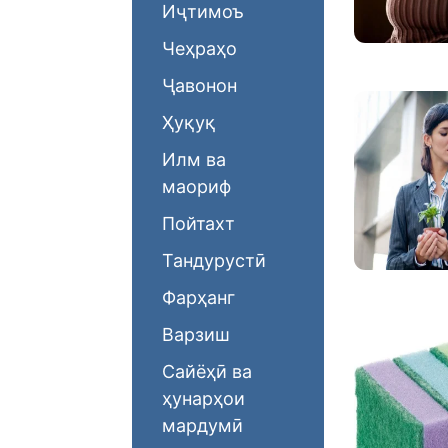
Иҷтимоъ
Чеҳраҳо
Ҷавонон
Ҳуқуқ
Илм ва
маориф
Пойтахт
Тандурустӣ
Фарҳанг
Варзиш
Сайёҳӣ ва
ҳунарҳои
мардумӣ