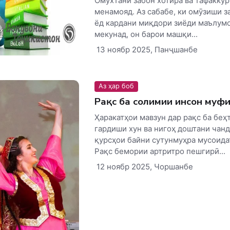
Омӯхтани забон хотира ва тафаккур
менамояд. Аз сабабе, ки омӯзиши з
ёд кардани миқдори зиёди маълумо
мекунад, он барои машқи...
13 ноябр 2025, Панҷшанбе
Аз ҳар боб
Рақс ба солимии инсон муф
Ҳаракатҳои мавзун дар рақс ба беҳ
гардиши хун ва нигоҳ доштани чан
қурсҳои байни сутунмуҳра мусоида
Рақс бемории артритро пешгирӣ...
12 ноябр 2025, Чоршанбе