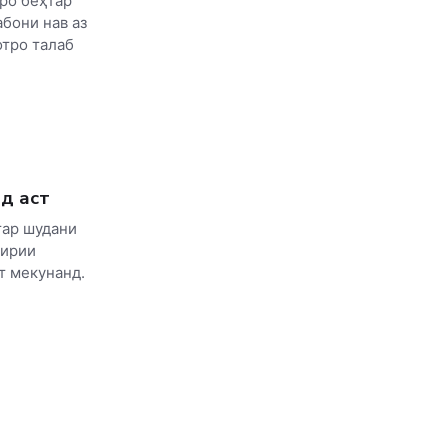
ро беҳтар
абони нав аз
тро талаб
ид аст
тар шудани
дирии
т мекунанд.