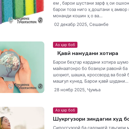
ем , барои шустани зарф ҳ ои ошхон
барои тоза ниго ҳ доштани ҳ амвор и
монанди кошин ҳ о ва...
02 декабр 2025, Сешанбе
Аз ҳар боб
Қавӣ намудани хотира
Барои беҳтар кардани хотира шумо
майнаатонро бо бозиҳои равонӣ ба
шоҳмот, шашка, кроссворд ва бозӣ 
машғул кунед. Барои қавӣ шудани...
28 ноябр 2025, Ҷумъа
Аз ҳар боб
Шукргузори зиндагии худ б
Сипосгузорӣ ба саломатӣ таъсири 