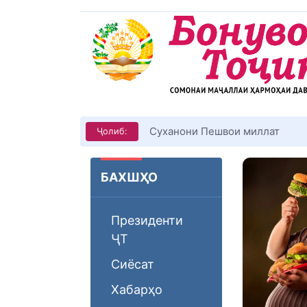
Суханони Пешвои миллат
Ҷолиб:
БАХШҲО
Президенти
ҶТ
Сиёсат
Хабарҳо