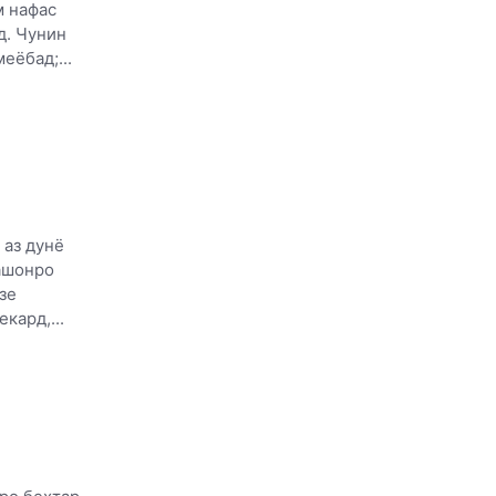
м нафас
д. Чунин
еёбад;...
 аз дунё
ашонро
зе
кард,...