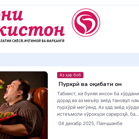
Аз ҳар боб
Пурхӯрӣ ва оқибати он
Табиист, ки буняи инсон ба хӯрдани
дорад ва аз меъёр зиёд тановул на
пурхӯрӣ мегӯянд. Аз ҳад зиёд хӯрда
истеъмоли хӯрокҳои сарироҳӣ, ба...
04 декабр 2025, Панҷшанбе