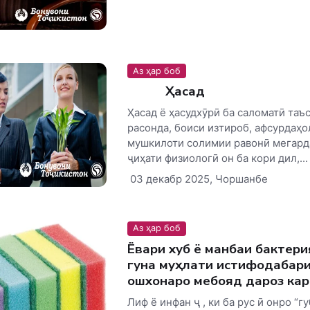
Аз ҳар боб
Ҳасад
Ҳасад ё ҳасудхӯрӣ ба саломатӣ таъ
расонда, боиси изтироб, афсурдаҳо
мушкилоти солимии равонӣ мегарда
ҷиҳати физиологӣ он ба кори дил,...
03 декабр 2025, Чоршанбе
Аз ҳар боб
Ёвари хуб ё манбаи бактери
гуна муҳлати истифодабар
ошхонаро мебояд дароз кар
Лиф ё инфан ҷ , ки ба рус ӣ онро “гу