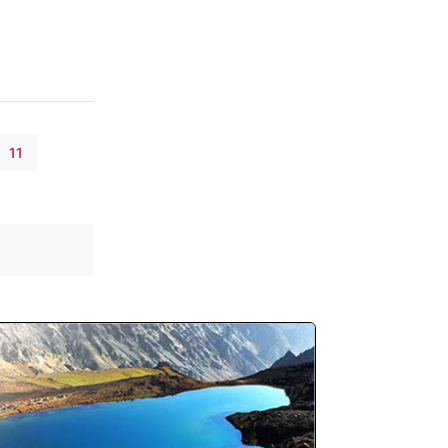
11
...