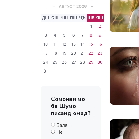
«
АВГУСТ 2026 »
ДШ
СШ
ЧШ
ПШ
ҶЪ
ШБ
ЯШ
1
2
3
4
5
6
7
8
9
10
11
12
13
14
15
16
17
18
19
20
21
22
23
24
25
26
27
28
29
30
31
Сомонаи мо
ба Шумо
писанд омад?
Бале
Не