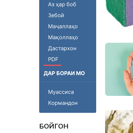
Аз ҳар боб
Зебоӣ
Маҷаллаҳо
Мақоллаҳо
Дастархон
PDF
ДАР БОРАИ МО
Муассиса
Кормандон
БОЙГОНӢ