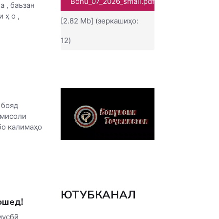
Bonu_07_2026_small.pdf
а , баъзан
 ҳ о ,
[2.82 Mb] (зеркашиҳо:
12)
 бояд
 мисоли
бо калимаҳо
ЮТУБКАНАЛ
ошед!
мусбӣ