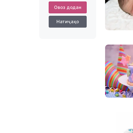
Овоз додан
Натиҷаҳо