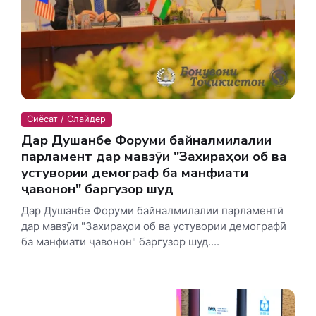
Сиёсат / Слайдер
Дар Душанбе Форуми байналмилалии
парламентӣ дар мавзӯи "Захираҳои об ва
устувории демографӣ ба манфиати
ҷавонон" баргузор шуд
Дар Душанбе Форуми байналмилалии парламентӣ
дар мавзӯи "Захираҳои об ва устувории демографӣ
ба манфиати ҷавонон" баргузор шуд....