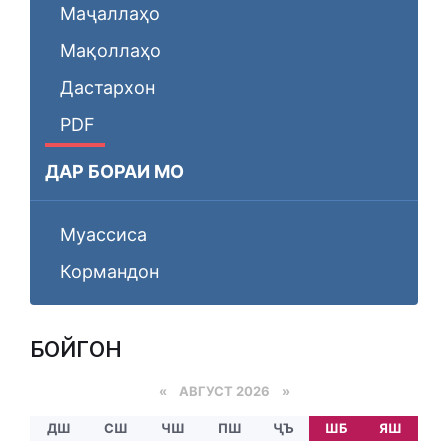
Маҷаллаҳо
Мақоллаҳо
Дастархон
PDF
ДАР БОРАИ МО
Муассиса
Кормандон
БОЙГОНӢ
«
АВГУСТ 2026 »
ДШ
СШ
ЧШ
ПШ
ҶЪ
ШБ
ЯШ