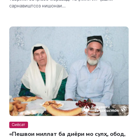
сарнавиштсоз нишонаи...
Сиёсат
«Пешвои миллат ба диёри мо сулҳ, ободӣ,