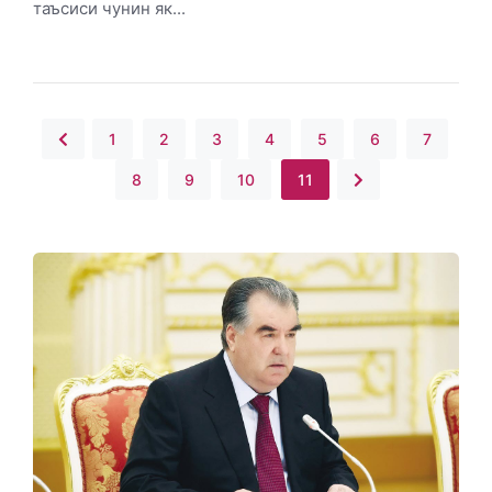
таъсиси чунин як...
1
2
3
4
5
6
7
8
9
10
11