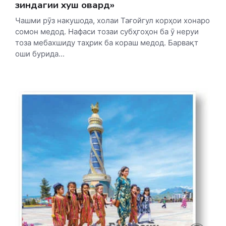
зиндагии хуш овард»
Чашми рӯз накушода, холаи Тағойгул корҳои хонаро
сомон медод. Нафаси тозаи субҳгоҳон ба ӯ неруи
тоза мебахшиду таҳрик ба кораш медод. Барвақт
оши бурида...