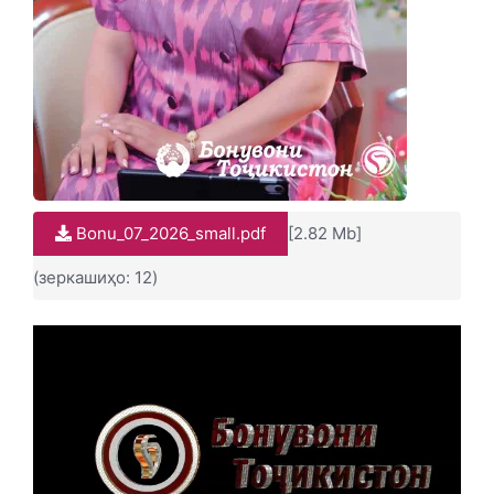
Bonu_07_2026_small.pdf
[2.82 Mb]
(зеркашиҳо: 12)