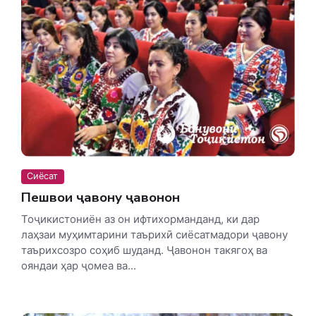
Сиёсат
Пешвои ҷавону ҷавонон
Тоҷикистониён аз он ифтихорманданд, ки дар
лаҳзаи муҳимтарини таърихӣ сиёсатмадори ҷавону
таърихсозро соҳиб шуданд. Ҷавонон такягоҳ ва
ояндаи ҳар ҷомеа ва...