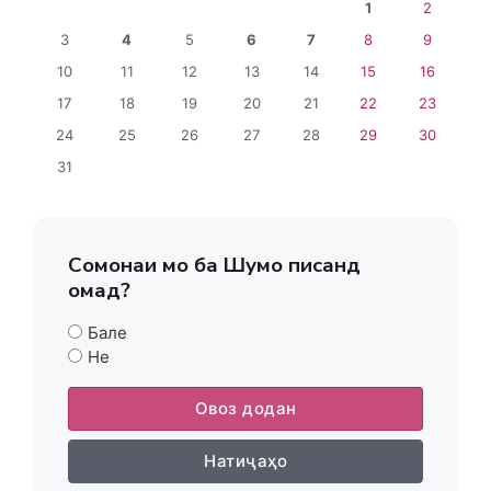
1
2
3
4
5
6
7
8
9
10
11
12
13
14
15
16
17
18
19
20
21
22
23
24
25
26
27
28
29
30
31
Сомонаи мо ба Шумо писанд
омад?
Бале
Не
Овоз додан
Натиҷаҳо