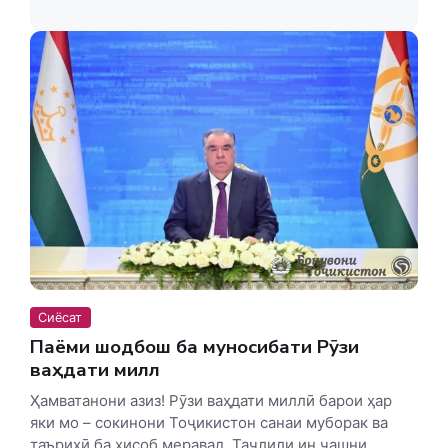
Сиёсат
Паёми шодбошӣ ба муносибати Рӯзи
ваҳдати миллӣ
Ҳамватанони азиз! Рӯзи ваҳдати миллӣ барои ҳар
яки мо – сокинони Тоҷикистон санаи муборак ва
таърихӣ ба ҳисоб меравад. Таҷлили ин ҷашни