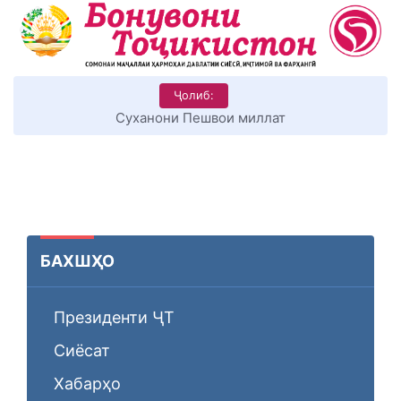
Ҷолиб:
ллат
КИТОБХОНИРО ДАР ХУД ТАШАККУЛ
БАХШҲО
Президенти ҶТ
Сиёсат
Хабарҳо