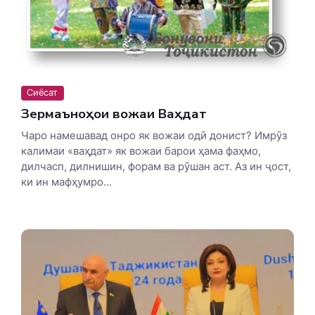
Сиёсат
Зермаъноҳои вожаи Ваҳдат
Чаро намешавад онро як вожаи одӣ донист? Имрӯз
калимаи «ваҳдат» як вожаи барои ҳама фаҳмо,
дилчасп, дилнишин, форам ва рӯшан аст. Аз ин ҷост,
ки ин мафҳумро...