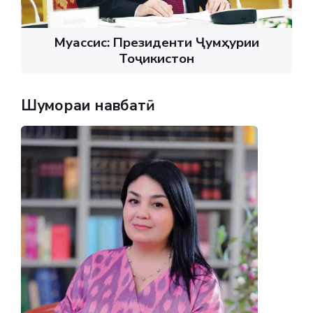
Муассис: Президенти Ҷумҳурии
Тоҷикистон
Шумораи навбатӣ