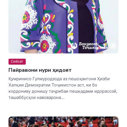
Сиёсат
Пайравони нури ҳидоят
Қумринисо Гулмуродзода аз пешоҳангони Ҳизби
Халқии Демократии Тоҷикистон аст, ки бо
кордониву донишу таҷрибаи пешқадами идорасозӣ,
ташаббусҳои навоварона...