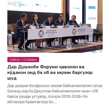
Сиёсат / Слайдер
Дар Душанбе Форуми ҷавонон ва
кӯдакон оид ба об ва иқлим баргузор
шуд
Дар доираи Конфронси сеюми байналмилалии сатҳи
баланд оид ба Даҳсолаи байналмилалии амал «Об
барои рушди устувор, солҳои 2018-2028» бо
ибтикори Кумитаи кор бо...