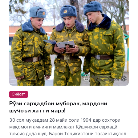
Сиёсат
Рӯзи сарҳадбон муборак, мардони
шуҷоъи хатти марз!
30 сол муқаддам 28 майи соли 1994 дар сохтори
мақомоти амнияти мамлакат Қӯшунҳои сарҳадӣ
таъсис дода шуд. Барои Тоҷикистони тозаистиқлол