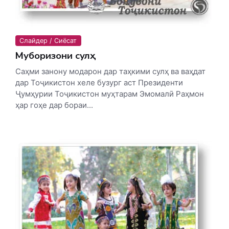
Слайдер / Сиёсат
Муборизони сулҳ
Саҳми занону модарон дар таҳкими сулҳ ва ваҳдат
дар Тоҷикистон хеле бузург аст Президенти
Ҷумҳурии Тоҷикистон муҳтарам Эмомалӣ Раҳмон
ҳар гоҳе дар бораи...