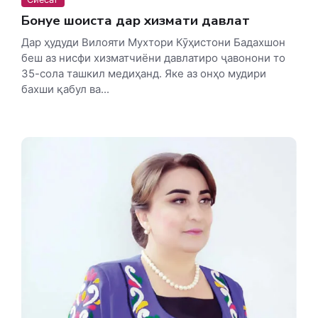
Бонуе шоиста дар хизмати давлатӣ
Дар ҳудуди Вилояти Мухтори Кӯҳистони Бадахшон
беш аз нисфи хизматчиёни давлатиро ҷавонони то
35-сола ташкил медиҳанд. Яке аз онҳо мудири
бахши қабул ва...