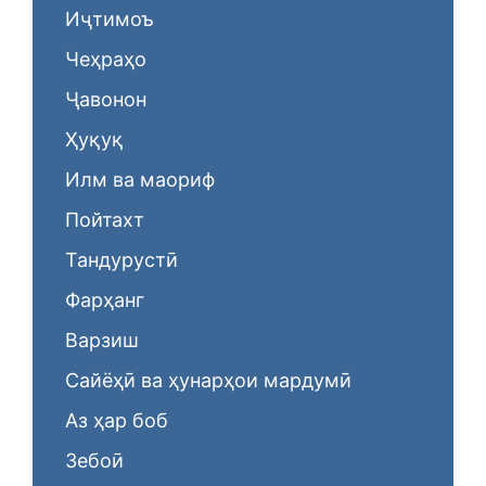
Иҷтимоъ
Чеҳраҳо
Ҷавонон
Ҳуқуқ
Илм ва маориф
Пойтахт
Тандурустӣ
Фарҳанг
Варзиш
Сайёҳӣ ва ҳунарҳои мардумӣ
Аз ҳар боб
Зебоӣ