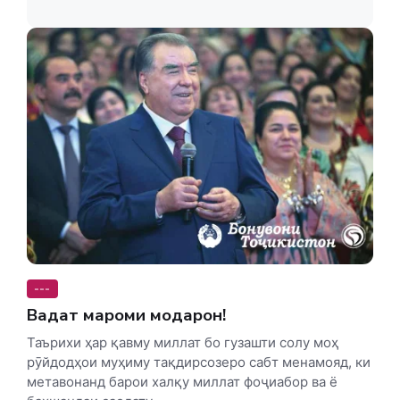
---
Ваҳдат мароми модарон!
Таърихи ҳар қавму миллат бо гузашти солу моҳ
рӯйдодҳои муҳиму тақдирсозеро сабт менамояд, ки
метавонанд барои халқу миллат фоҷиабор ва ё