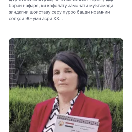
бораи нафаре, ки кафолату замонати муътамади
зиндагии шоиставу серу пурро баъди ноамнии
солҳои 90-уми асри ХХ...