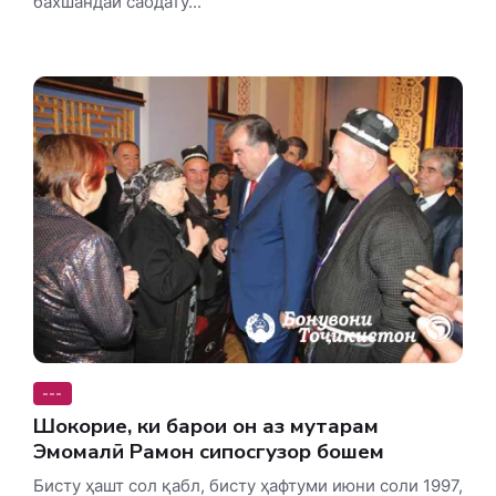
бахшандаи саодату...
---
Шоҳкорие, ки барои он аз муҳтарам
Эмомалӣ Раҳмон сипосгузор бошем
Бисту ҳашт сол қабл, бисту ҳафтуми июни соли 1997,