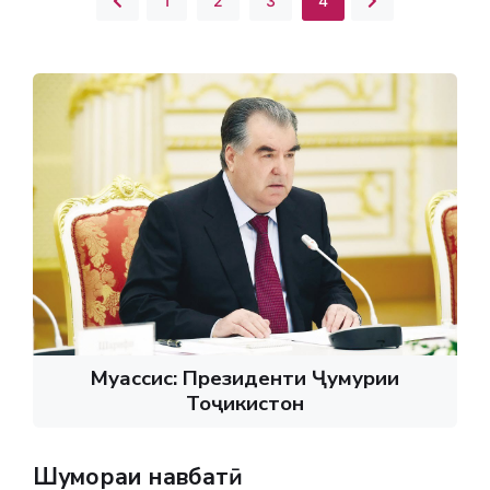
1
2
3
4
Муассис: Президенти Ҷумҳурии
Тоҷикистон
Шумораи навбатӣ