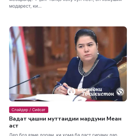
модарест, ки...
Слайдер / Сиёсат
Ваҳдат ҷашни муттаҳидии мардуми Меҳан
аст
Дер боз азме дорам, ки хома ба даст гираму дар