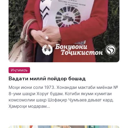
Иҷтимоъ
Ваҳдати миллӣ пойдор бошад
Моҳи июни соли 1973. Хонандаи мактаби миёнаи №
8-уми шаҳри Хоруғ будам. Котиби якуми кумитаи
комсомолии шаҳр Шофақир Ҷумъаев даъват кард.
Ҳамроҳи модарам...