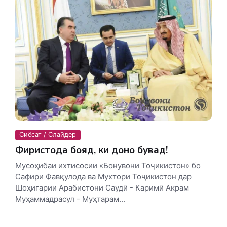
Сиёсат / Слайдер
Фиристода бояд, ки доно бувад!
Мусоҳибаи ихтисосии «Бонувони Тоҷикистон» бо
Сафири Фавқулода ва Мухтори Тоҷикистон дар
Шоҳигарии Арабистони Саудӣ - Каримӣ Акрам
Муҳаммадрасул - Муҳтарам...