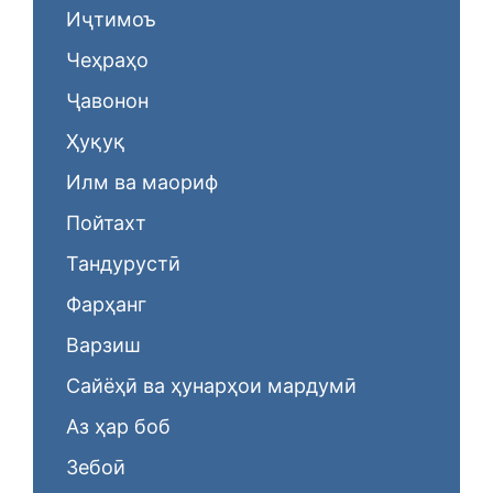
Иҷтимоъ
Чеҳраҳо
Ҷавонон
Ҳуқуқ
Илм ва маориф
Пойтахт
Тандурустӣ
Фарҳанг
Варзиш
Сайёҳӣ ва ҳунарҳои мардумӣ
Аз ҳар боб
Зебоӣ