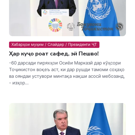
Хабарҳои муҳим / Слайдер / Президенти ҶТ
Ҳар куҷо роҳат сафед, эй Пешво!
-60 дарсади пиряхҳои Осиёи Марказӣ дар кӯҳсори
Тоҷикистон воқеъ аст, ки дар рушди тамоми соҳаҳо
ва ояндаи устувори минтақа нақши асосӣ мебозанд,
- изҳор...