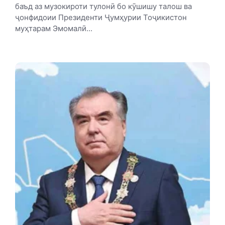
баъд аз музокироти тулонӣ бо кӯшишу талош ва
ҷонфидоии Президенти Ҷумҳурии Тоҷикистон
муҳтарам Эмомалӣ...