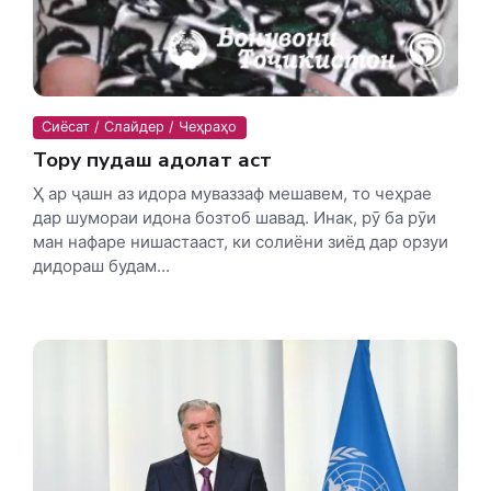
Сиёсат / Слайдер / Чеҳраҳо
Тору пудаш адолат аст
Ҳ ар ҷашн аз идора муваззаф мешавем, то чеҳрае
дар шумораи идона бозтоб шавад. Инак, рӯ ба рӯи
ман нафаре нишастааст, ки солиёни зиёд дар орзуи
дидораш будам...