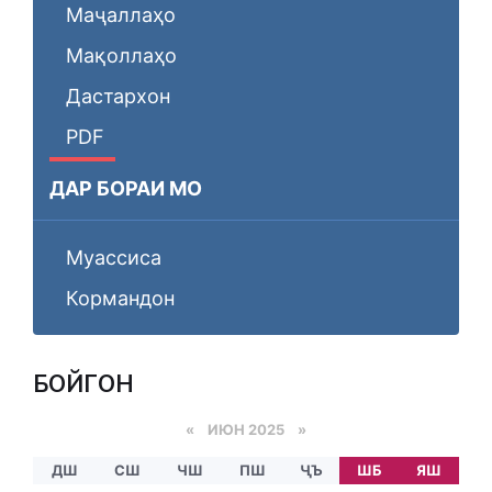
Маҷаллаҳо
Мақоллаҳо
Дастархон
PDF
ДАР БОРАИ МО
Муассиса
Кормандон
БОЙГОНӢ
«
ИЮН 2025
»
ДШ
СШ
ЧШ
ПШ
ҶЪ
ШБ
ЯШ