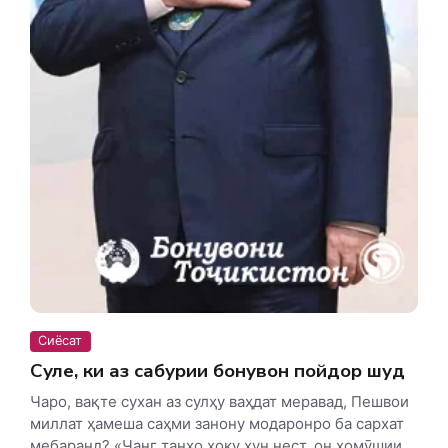
Сиёсат
Сулҳе, ки аз сабурии бонувон пойдор шуд
Чаро, вақте сухан аз сулҳу ваҳдат меравад, Пешвои
миллат ҳамеша саҳми занону модаронро ба сархат
мебаранд? «Ҷанг танҳо хоку хун нест, он хомӯшии