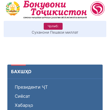
Ҷолиб:
Суханони Пешвои миллат
БАХШҲО
Президенти ҶТ
Сиёсат
Хабарҳо