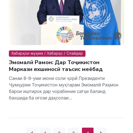
Хабарҳои муҳим / Хабарҳо / Слайдер
Эмомалӣ Раҳмон: Дар Тоҷикистон
Маркази яхшиносӣ таъсис меёбад
Санаи 8-9-уми июни соли ҷорӣ Президенти
Ҷумҳурии Тоҷикистон муҳтарам Эмомалӣ Раҳмон
барои иштирок дар чорабинии сатҳи баланд
бахшида ба оғози даҳсолаи...