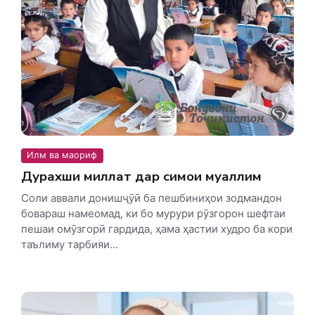
Илм ва маориф
Дурахши миллат дар симои муаллим
Соли аввали донишҷӯӣ ба пешбиниҳои зодмандон
бовараш намеомад, ки бо мурури рӯзгорон шефтаи
пешаи омӯзгорӣ гардида, ҳама ҳастии худро ба кори
таълиму тарбияи...