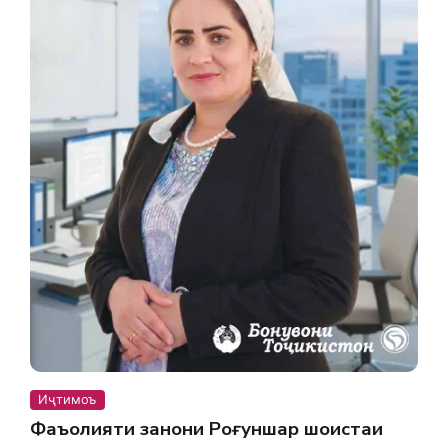
Иҷтимоъ
Фаъолияти занони Роғуншаҳр шоистаи