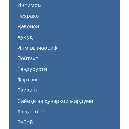
Иҷтимоъ
Чеҳраҳо
Ҷавонон
Ҳуқуқ
Илм ва маориф
Пойтахт
Тандурустӣ
Фарҳанг
Варзиш
Сайёҳӣ ва ҳунарҳои мардумӣ
Аз ҳар боб
Зебоӣ