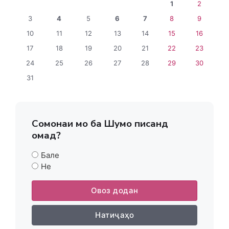
1
2
3
4
5
6
7
8
9
10
11
12
13
14
15
16
17
18
19
20
21
22
23
24
25
26
27
28
29
30
31
Сомонаи мо ба Шумо писанд
омад?
Бале
Не
Овоз додан
Натиҷаҳо