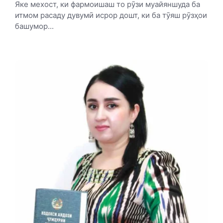
Яке мехост, ки фармоишаш то рӯзи муайяншуда ба
итмом расаду дувумӣ исрор дошт, ки ба тӯяш рӯзҳои
башумор...