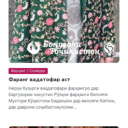
Фарҳанг / Слайдер
Фарҳанг ваҳдатофар аст
Неруи бузурги ваҳдатофари фарҳангро дар
баргузории нахустин Рӯзҳои фарҳанги Вилояти
Мухтори Кӯҳистони Бадахшон дар вилояти Хатлон,
дар даврони соҳибистиқлолии...