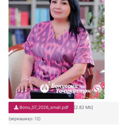
Bonu_07_2026_small.pdf
[2.82 Mb]
(зеркашиҳо: 12)