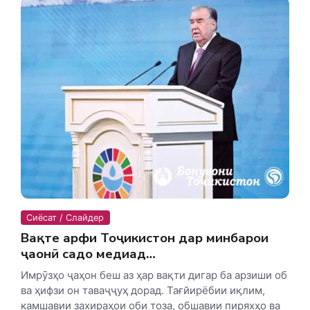
Сиёсат / Слайдер
Вақте ҳарфи Тоҷикистон дар минбарҳои
ҷаҳонӣ садо медиҳад…
Имрӯзҳо ҷаҳон беш аз ҳар вақти дигар ба арзиши об
ва ҳифзи он таваҷҷуҳ дорад. Тағйирёбии иқлим,
камшавии захираҳои оби тоза, обшавии пиряхҳо ва