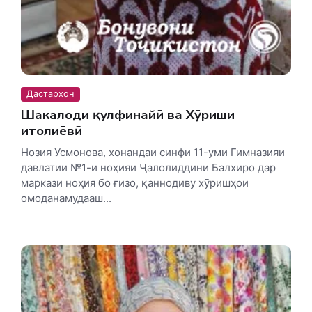
Дастархон
Шакалоди қулфинайӣ ва Хӯриши
итолиёвӣ
Нозия Усмонова, хонандаи синфи 11-уми Гимназияи
давлатии №1-и ноҳияи Ҷалолиддини Балхиро дар
маркази ноҳия бо ғизо, қаннодиву хӯришҳои
омоданамудааш...