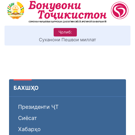
Ҷолиб:
КИТОБХОНИРО ДАР ХУД ТАШАККУЛ ДИҲЕМ
БАХШҲО
Президенти ҶТ
Сиёсат
Хабарҳо