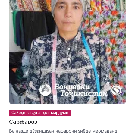
Сайёҳӣ ва ҳунарҳои мардумӣ
Сарфароз
Ба назди дӯзандазан нафарони зиёде меомаданд.