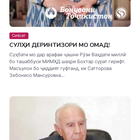
Сиёсат
СУЛҲИ ДЕРИНТИЗОРИ МО ОМАД!
Суҳбати мо дар арафаи ҷашни Рўзи Ваҳдати миллӣ
бо ташаббуси МИМҲД шаҳри Бохтар сурат гирифт.
Масъулон бо ҷиддият гуфтанд, ки Сатторова
Зебонисо Мансуровна...