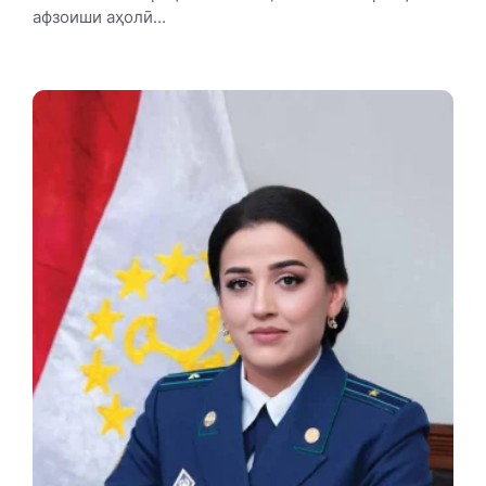
афзоиши аҳолӣ...