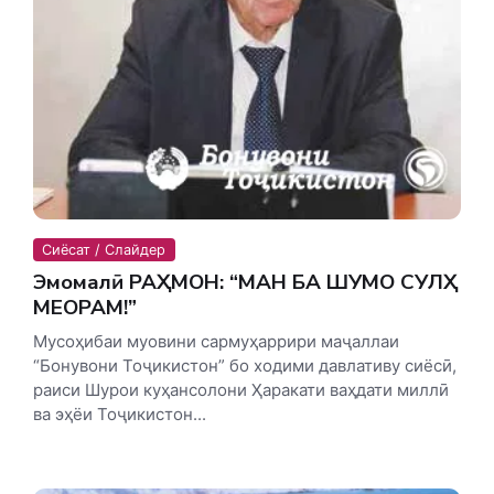
Сиёсат / Слайдер
Эмомалӣ РАҲМОН: “МАН БА ШУМО СУЛҲ
МЕОРАМ!”
Мусоҳибаи муовини сармуҳаррири маҷаллаи
“Бонувони Тоҷикистон” бо ходими давлативу сиёсӣ,
раиси Шурои куҳансолони Ҳаракати ваҳдати миллӣ
ва эҳёи Тоҷикистон...