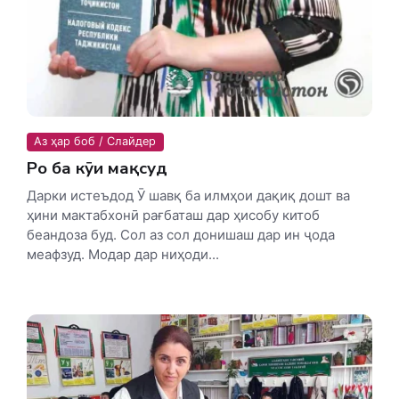
Аз ҳар боб / Слайдер
Роҳ ба кӯи мақсуд
Дарки истеъдод Ӯ шавқ ба илмҳои дақиқ дошт ва
ҳини мактабхонӣ рағбаташ дар ҳисобу китоб
беандоза буд. Сол аз сол донишаш дар ин ҷода
меафзуд. Модар дар ниҳоди...