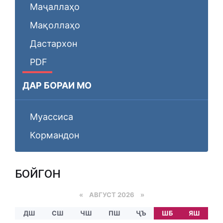
Маҷаллаҳо
Мақоллаҳо
Дастархон
PDF
ДАР БОРАИ МО
Муассиса
Кормандон
БОЙГОНӢ
«
АВГУСТ 2026 »
ДШ
СШ
ЧШ
ПШ
ҶЪ
ШБ
ЯШ