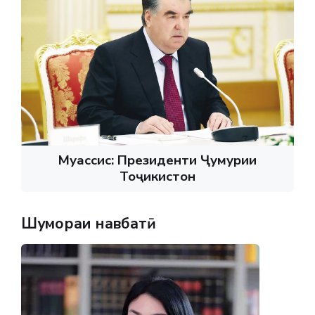
Муассис: Президенти Ҷумҳурии
Тоҷикистон
Шумораи навбатӣ