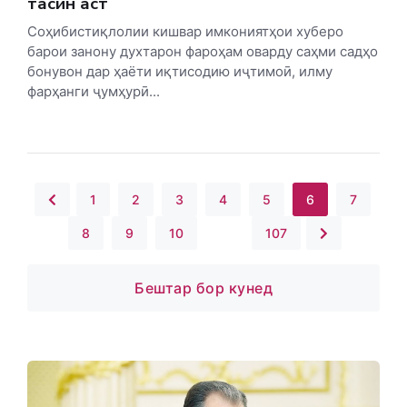
таҳсин аст
Соҳибистиқлолии кишвар имкониятҳои хуберо
барои занону духтарон фароҳам оварду саҳми садҳо
бонувон дар ҳаёти иқтисодию иҷтимоӣ, илму
фарҳанги ҷумҳурӣ...
1
2
3
4
5
6
7
8
9
10
...
107
Бештар бор кунед