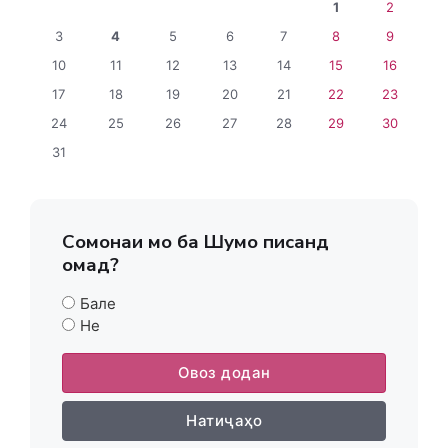
1
2
3
4
5
6
7
8
9
10
11
12
13
14
15
16
17
18
19
20
21
22
23
24
25
26
27
28
29
30
31
Сомонаи мо ба Шумо писанд
омад?
Бале
Не
Овоз додан
Натиҷаҳо