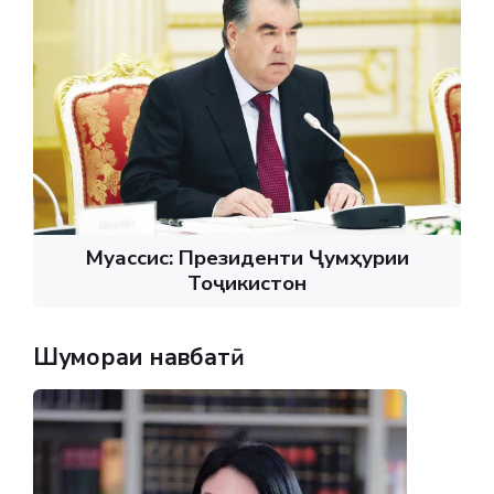
Муассис: Президенти Ҷумҳурии
Тоҷикистон
Шумораи навбатӣ