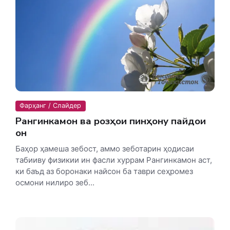
Фарҳанг / Слайдер
Рангинкамон ва розҳои пинҳону пайдои
он
Баҳор ҳамеша зебост, аммо зеботарин ҳодисаи
табииву физикии ин фасли хуррам Рангинкамон аст,
ки баъд аз боронаки найсон ба таври сеҳромез
осмони нилиро зеб...