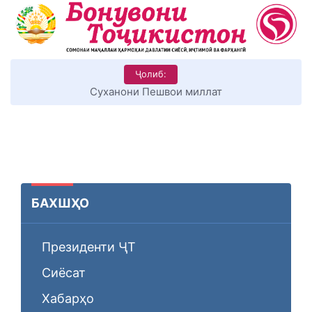
Ҷолиб:
КИТОБХОНИРО ДАР ХУД ТАШАККУЛ ДИҲЕМ
БАХШҲО
Президенти ҶТ
Сиёсат
Хабарҳо