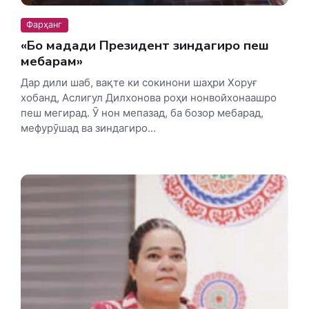
Фарҳанг
«Бо мадади Президент зиндагиро пеш
мебарам»
Дар дили шаб, вақте ки сокинони шаҳри Хоруғ
хобанд, Аслигул Дилхонова роҳи нонвойхонаашро
пеш мегирад. Ӯ нон мепазад, ба бозор мебарад,
мефурӯшад ва зиндагиро...