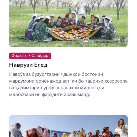
Фарҳанг / Слайдер
Наврӯзи Ёгед
Наврӯз аз бузургтарин ҷашнҳои бостонии
мардумони ориёнажод аст, ки бо таърихи ҳазорсола
ва қадимтарин урфу анъанаҳои миллатҳои
меросбари ин фарҳанги арзишманд...