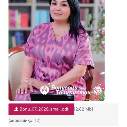
Bonu_07_2026_small.pdf
[2.82 Mb]
(зеркашиҳо: 12)