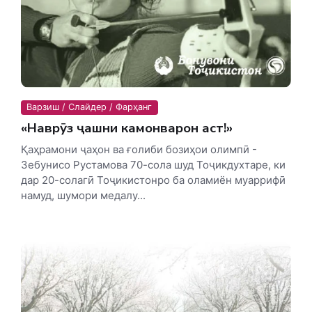
Варзиш / Слайдер / Фарҳанг
«Наврӯз ҷашни камонварон аст!»
Қаҳрамони ҷаҳон ва ғолиби бозиҳои олимпӣ -
Зебунисо Рустамова 70-сола шуд Тоҷикдухтаре, ки
дар 20-солагӣ Тоҷикистонро ба оламиён муаррифӣ
намуд, шумори медалу...