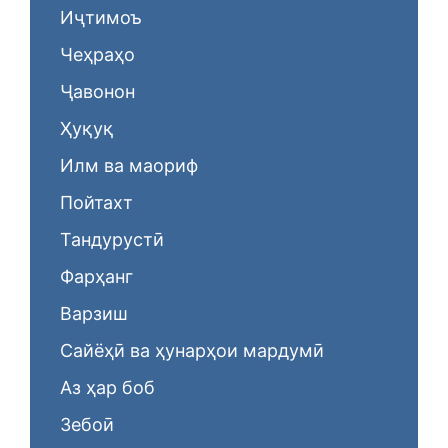
Иҷтимоъ
Чеҳраҳо
Ҷавонон
Ҳуқуқ
Илм ва маориф
Пойтахт
Тандурустӣ
Фарҳанг
Варзиш
Сайёҳӣ ва ҳунарҳои мардумӣ
Аз ҳар боб
Зебоӣ