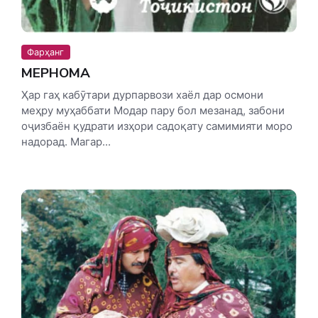
Фарҳанг
МЕҲРНОМА
Ҳар гаҳ кабӯтари дурпарвози хаёл дар осмони
меҳру муҳаббати Модар пару бол мезанад, забони
оҷизбаён қудрати изҳори садоқату самимияти моро
надорад. Магар...