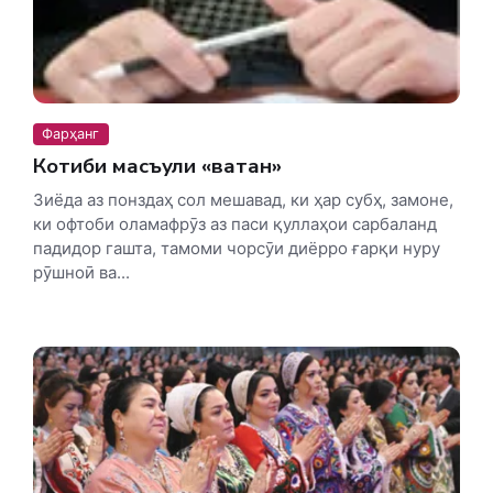
Фарҳанг
Котиби масъули «ватан»
Зиёда аз понздаҳ сол мешавад, ки ҳар субҳ, замоне,
ки офтоби оламафрӯз аз паси қуллаҳои сарбаланд
падидор гашта, тамоми чорсӯи диёрро ғарқи нуру
рӯшноӣ ва...