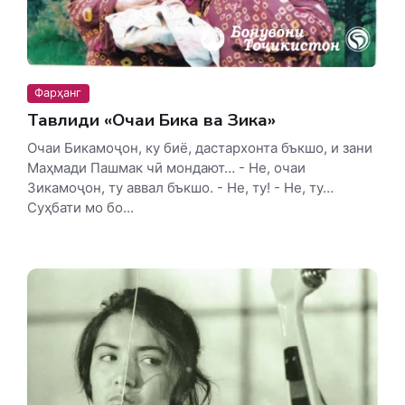
Фарҳанг
Тавлиди «Очаи Бика ва Зика»
Очаи Бикамоҷон, ку биё, дастархонта бъкшо, и зани
Маҳмади Пашмак чӣ мондают… - Не, очаи
Зикамоҷон, ту аввал бъкшо. - Не, ту! - Не, ту…
Суҳбати мо бо...