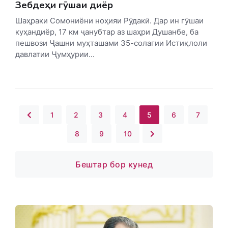
Зебдеҳи гӯшаи диёр
Шаҳраки Сомониёни ноҳияи Рӯдакӣ. Дар ин гӯшаи
куҳандиёр, 17 км ҷанубтар аз шаҳри Душанбе, ба
пешвози Ҷашни муҳташами 35-солагии Истиқлоли
давлатии Ҷумҳурии...
1
2
3
4
5
6
7
8
9
10
Бештар бор кунед