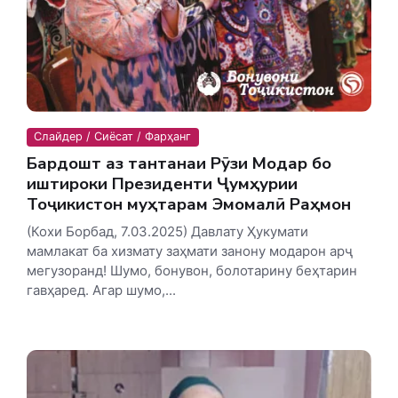
Слайдер / Сиёсат / Фарҳанг
Бардошт аз тантанаи Рӯзи Модар бо
иштироки Президенти Ҷумҳурии
Тоҷикистон муҳтарам Эмомалӣ Раҳмон
(Кохи Борбад, 7.03.2025) Давлату Ҳукумати
мамлакат ба хизмату заҳмати занону модарон арҷ
мегузоранд! Шумо, бонувон, болотарину беҳтарин
гавҳаред. Агар шумо,...