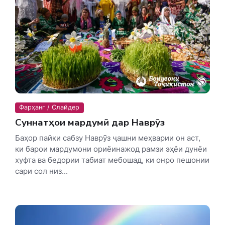
Фарҳанг / Слайдер
Суннатҳои мардумӣ дар Наврӯз
Баҳор пайки сабзу Наврӯз ҷашни меҳварии он аст,
ки барои мардумони ориёинажод рамзи эҳёи дунёи
хуфта ва бедории табиат мебошад, ки онро пешонии
сари сол низ...