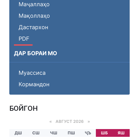
Маҷаллаҳо
Мақоллаҳо
Дастархон
PDF
ДАР БОРАИ МО
Муассиса
Кормандон
БОЙГОНӢ
«
АВГУСТ 2026 »
ДШ
СШ
ЧШ
ПШ
ҶЪ
ШБ
ЯШ