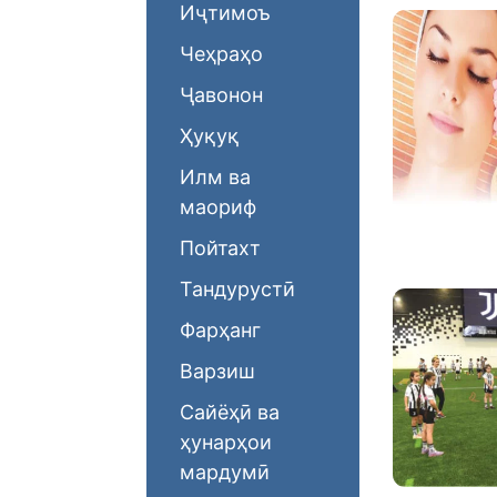
Иҷтимоъ
Чеҳраҳо
Ҷавонон
Ҳуқуқ
Илм ва
маориф
Пойтахт
Тандурустӣ
Фарҳанг
Варзиш
Сайёҳӣ ва
ҳунарҳои
мардумӣ