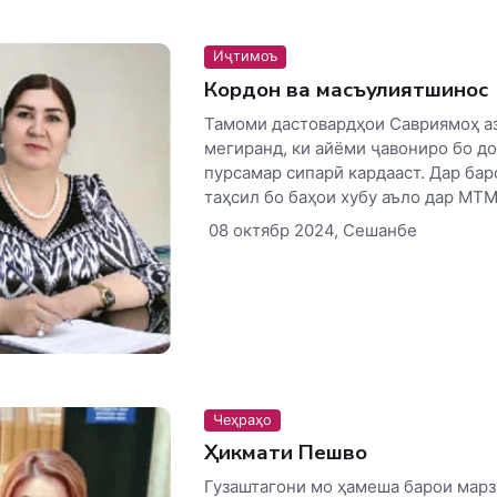
Иҷтимоъ
Кордон ва масъулиятшинос
Тамоми дастовардҳои Савриямоҳ а
мегиранд, ки айёми ҷавониро бо д
пурсамар сипарӣ кардааст. Дар ба
таҳсил бо баҳои хубу аъло дар МТМУ
08 октябр 2024, Сешанбе
Чеҳраҳо
Ҳикмати Пешво
Гузаштагони мо ҳамеша барои марз