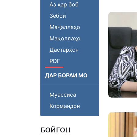
Аз ҳар боб
Зебоӣ
Маҷаллаҳо
Мақоллаҳо
Дастархон
PDF
ДАР БОРАИ МО
Муассиса
Кормандон
БОЙГОНӢ