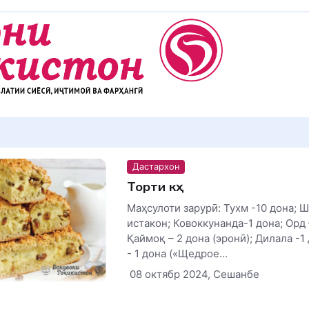
Дастархон
Торти кӯҳ
Маҳсулоти зарурӣ: Тухм -10 дона; Ш
истакон; Ковоккунанда-1 дона; Орд 
Қаймоқ – 2 дона (эронӣ); Дилала -1 
- 1 дона («Щедрое...
08 октябр 2024, Сешанбе