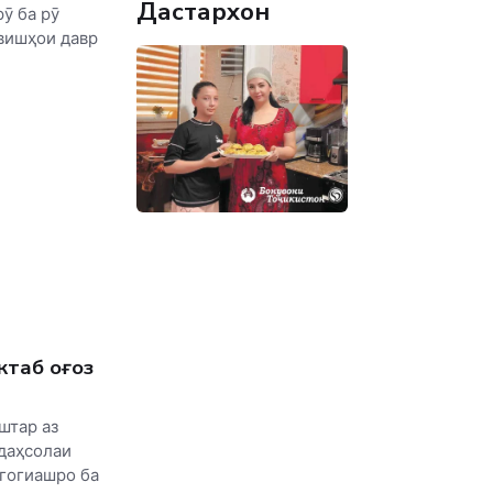
Дастархон
ӯ ба рӯ
овишҳои давр
ктаб оғоз
штар аз
 даҳсолаи
агогиашро ба