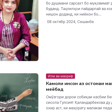
бо душмани сарсахт бо муқовимат р
буданд. Таҳлилҳои пайдарпай ва к
нишон доданд, ки ниёкон бо...
08 октябр 2024, Сешанбе
Илм ва маориф
Камоли инсон аз остонаи ма
меёбад
Омӯзгори дорои собиқаи касбии бе
сисола Гулсият Қаландарбекова ду
охир аст, ки маҳорату малакаи пед