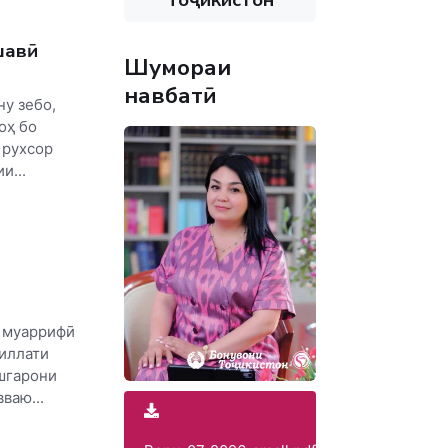
шавӣ
Шумораи
навбатӣ
ну зебо,
оҳ бо
 рухсор
и...
н муаррифӣ
иллати
шгарони
ваю...