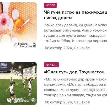
Зебоӣ
Чӣ гуна пӯстро аз пажмурда
нигоҳ дорем
Занҳо орзу доранд, ки ҳамеша ҷаво
ботароват бимонанд. Аммо хоҳ-нох
гузашти сол пӯсти инсон, махсусан,
тағйир меёбад. Ин раванди пиршави
08 октябр 2024, Сешанбе
Варзиш
«Ювентус» дар Тоҷикистон
«Мо Тоҷикистонро дар арсаи ҷаҳо
менамоем!», «Мо парчамбардори м
хешем!». Маҳз чунин шиорҳо варзи
тоҷикро ба ҳам оварда, таҳти он қув
08 октябр 2024, Сешанбе