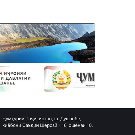
Ҷумҳурии Тоҷикистон, ш. Душанбе,
хиёбони Саъдии Шерозӣ - 16, ошёнаи 10.