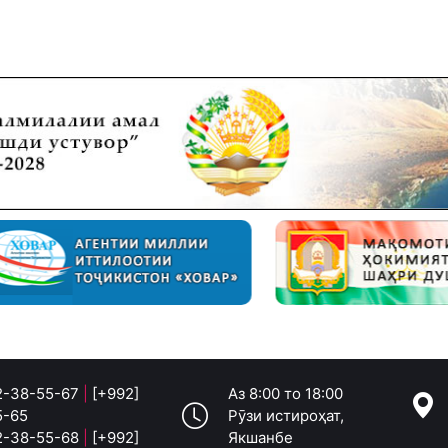
 2-38-55-67
|
[+992]
Аз 8:00 то 18:00
5-65
Рӯзи истироҳат,
 2-38-55-68
|
[+992]
Якшанбе