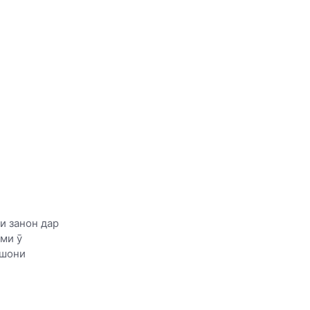
и занон дар
ми ӯ
хшони