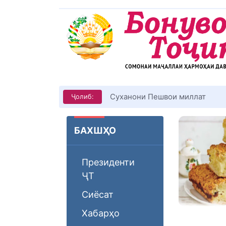
Суханони Пешвои миллат
Ҷолиб:
БАХШҲО
Президенти
ҶТ
Сиёсат
Хабарҳо