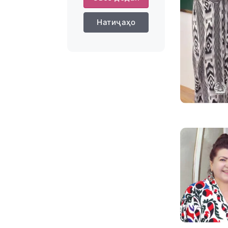
Натиҷаҳо