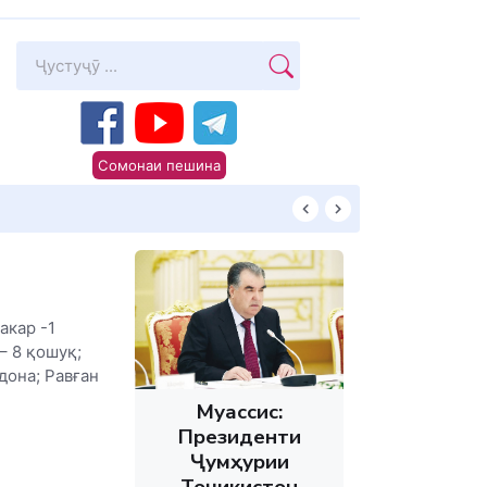
Сомонаи пешина
КИТОБХОНИРО 
акар -1
– 8 қошуқ;
дона; Равған
Муассис:
Президенти
Ҷумҳурии
Тоҷикистон