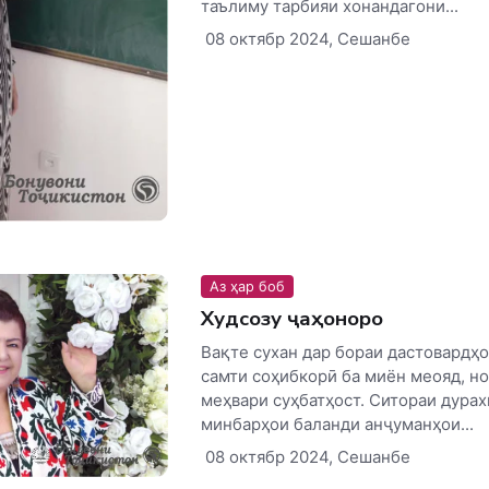
таълиму тарбияи хонандагони...
08 октябр 2024, Сешанбе
Аз ҳар боб
Худсозу ҷаҳоноро
Вақте сухан дар бораи дастовардҳо
самти соҳибкорӣ ба миён меояд, но
меҳвари суҳбатҳост. Ситораи дура
минбарҳои баланди анҷуманҳои...
08 октябр 2024, Сешанбе