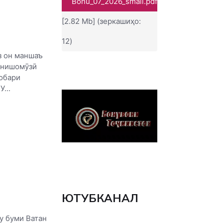
Bonu_07_2026_small.pdf
[2.82 Mb] (зеркашиҳо:
12)
з он маншаъ
онишомӯзӣ
робари
...
ЮТУБКАНАЛ
у буми Ватан