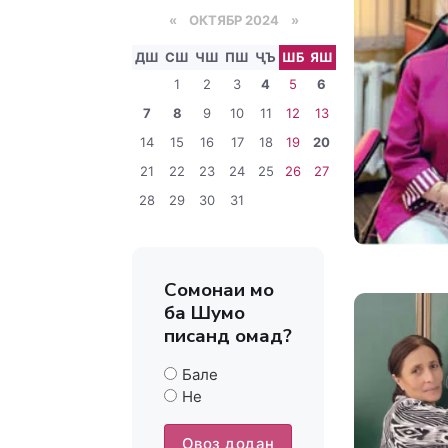
«
ОКТЯБР 2024
»
ДШ
СШ
ЧШ
ПШ
ҶЪ
ШБ
ЯШ
1
2
3
4
5
6
7
8
9
10
11
12
13
14
15
16
17
18
19
20
21
22
23
24
25
26
27
28
29
30
31
Сомонаи мо
ба Шумо
писанд омад?
Бале
Не
Овоз додан