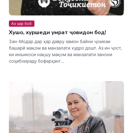
Аз ҳар боб
Хушо, хуршеди умрат ҷовидон бод!
Зан-Модар дар ҳар давру замон байни ҷомеаи
башарӣ мақом ва манзалати худро дошт. Аз ин ҷост,
ки инъикоси нақшу мақом ва манзалати занони
соҳибхираду бофарҳанг...