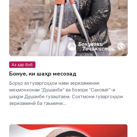
Аз ҳар боб
Бонуе, ки шаҳр месозад
Борҳо аз гузаргоҳҳои нави зеризаминии
меҳмонхонаи “Душанбе” ва бозори “Саховат”-и
шаҳри Душанбе гузаштаем. Сохтмони гузаргоҳҳои
зеризаминӣ ба таъмини...