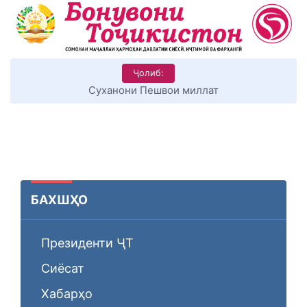
Ҷолиб:
КИТОБХОНИРО ДАР ХУД ТАШАККУЛ ДИҲЕМ
БАХШҲО
Президенти ҶТ
Сиёсат
Хабарҳо