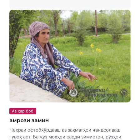
Аз ҳар боб
Ҳамрози замин
Чеҳраи офтобхӯрдааш аз заҳматҳои чандсолааш
гувоҳ аст. Ба ҷуз моҳҳои сарди зимистон, рӯзҳои