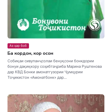
Аз ҳар боб
Ба кордон, кор осон
Собиқаи сивупанҷсолаи бенуқсони бонкдории
бонуи дақиқкору соҳибтаҷриба Марина Руштенова
дар КВД Бонки амонатгузории Ҷумҳурии
Тоҷикистон «Амонатбонк» дар...