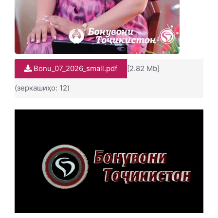
Bonu_07_2026_small.pdf
[2.82 Mb]
(зеркашиҳо: 12)