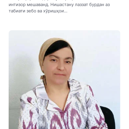
интизор мешаванд. Нишастану лаззат бурдан аз
табиати зебо ва хӯришҳои...