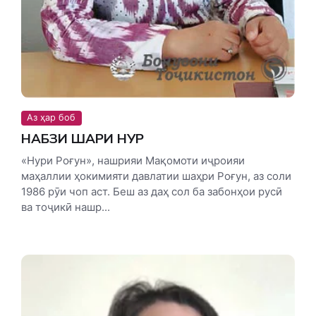
Аз ҳар боб
НАБЗИ ШАҲРИ НУР
«Нури Роғун», нашрияи Мақомоти иҷроияи
маҳаллии ҳокимияти давлатии шаҳри Роғун, аз соли
1986 рӯи чоп аст. Беш аз даҳ сол ба забонҳои русӣ
ва тоҷикӣ нашр...