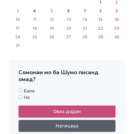
1
2
3
4
5
6
7
8
9
10
11
12
13
14
15
16
17
18
19
20
21
22
23
24
25
26
27
28
29
30
31
Сомонаи мо ба Шумо писанд
омад?
Бале
Не
Овоз додан
Натиҷаҳо