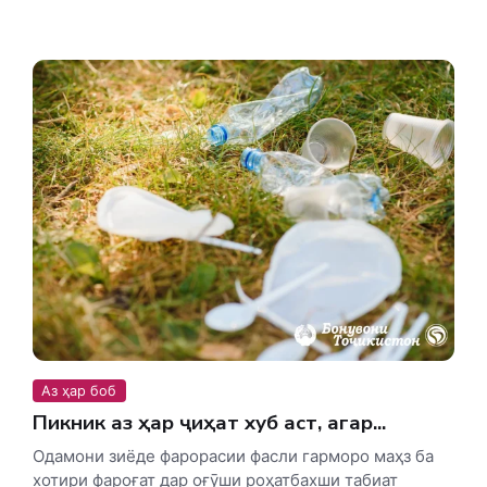
Аз ҳар боб
Пикник аз ҳар ҷиҳат хуб аст, агар...
Одамони зиёде фарорасии фасли гарморо маҳз ба
хотири фароғат дар оғӯши роҳатбахши табиат