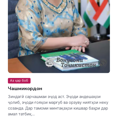
Аз ҳар боб
Чашмикордон
Зиндагӣ сарчашмаи эҷод аст. Эҷоди андешаҳои
ҷолиб, эҷоди ғояҳои марғуб ва орзуву ниятҳои неку
созанда. Дар тамоми минтақаҳои кишвар баҳри дар
амал татбиқ...