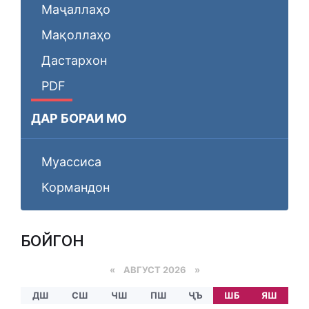
Маҷаллаҳо
Мақоллаҳо
Дастархон
PDF
ДАР БОРАИ МО
Муассиса
Кормандон
БОЙГОНӢ
«
АВГУСТ 2026 »
ДШ
СШ
ЧШ
ПШ
ҶЪ
ШБ
ЯШ