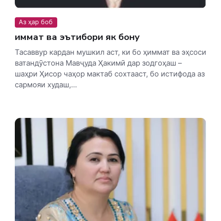
Аз ҳар боб
Ҳиммат ва эътибори як бону
Тасаввур кардан мушкил аст, ки бо ҳиммат ва эҳсоси
ватандӯстона Мавҷуда Ҳакимӣ дар зодгоҳаш –
шаҳри Ҳисор чаҳор мактаб сохтааст, бо истифода аз
сармояи худаш,...