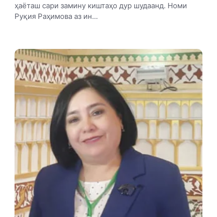
ҳаёташ сари замину киштаҳо дур шудаанд. Номи
Руқия Раҳимова аз ин...