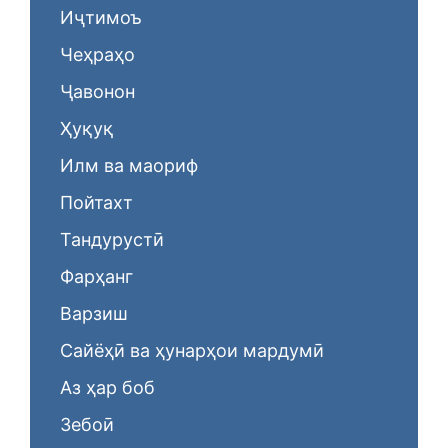
Иҷтимоъ
Чеҳраҳо
Ҷавонон
Ҳуқуқ
Илм ва маориф
Пойтахт
Тандурустӣ
Фарҳанг
Варзиш
Сайёҳӣ ва ҳунарҳои мардумӣ
Аз ҳар боб
Зебоӣ