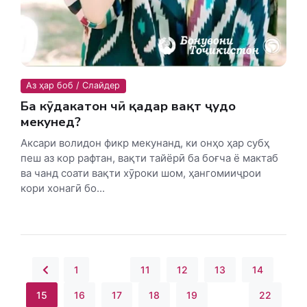
Аз ҳар боб / Слайдер
Ба кӯдакатон чӣ қадар вақт ҷудо
мекунед?
Аксари волидон фикр мекунанд, ки онҳо ҳар субҳ
пеш аз кор рафтан, вақти тайёрӣ ба боғча ё мактаб
ва чанд соати вақти хӯроки шом, ҳангомииҷрои
кори хонагӣ бо...
1
...
11
12
13
14
15
16
17
18
19
...
22