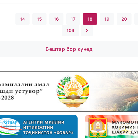
...
14
15
16
17
18
19
20
...
106
Бештар бор кунед