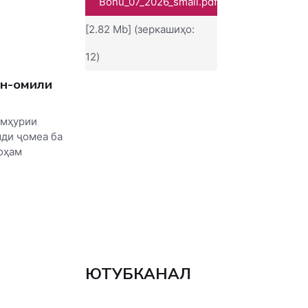
Bonu_07_2026_small.pdf
[2.82 Mb] (зеркашиҳо:
12)
он-омили
умҳурии
ди ҷомеа ба
оҳам
ЮТУБКАНАЛ