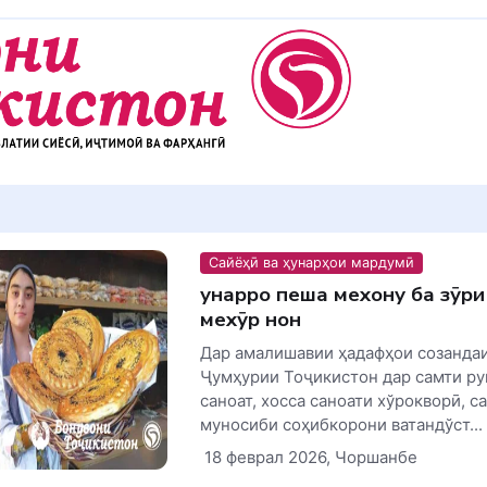
Сайёҳӣ ва ҳунарҳои мардумӣ
Ҳунарро пеша мехону ба зӯри
мехӯр нон
Дар амалишавии ҳадафҳои созанда
Ҷумҳурии Тоҷикистон дар самти ру
саноат, хосса саноати хўрокворӣ, с
муносиби соҳибкорони ватандўст...
18 феврал 2026, Чоршанбе