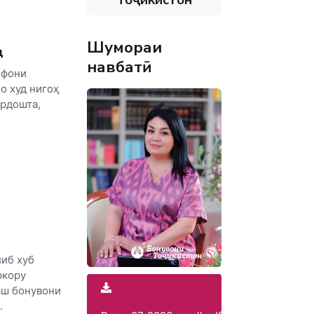
Шумораи
д
навбатӣ
ефони
о худ нигоҳ
ардошта,
либ хуб
ркору
аш бонувони
.