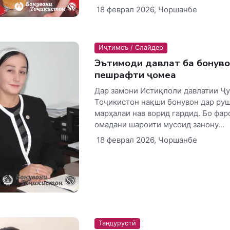
18 феврал 2026, Чоршанбе
Иҷтимоъ / Слайдер
Эътимоди давлат ба бонув
пешрафти ҷомеа
Дар замони Истиқлоли давлатии Ҷ
Тоҷикистон нақши бонувон дар руш
марҳалаи нав ворид гардид. Бо фар
омадани шароити мусоид занону...
18 феврал 2026, Чоршанбе
Тандурустӣ