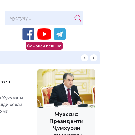
Сомонаи пешина
КИТОБХОНИРО 
 хеш
и Ҳукумати
шди соҳаи
аҳми
Муассис:
Президенти
Ҷумҳурии
Тоҷикистон