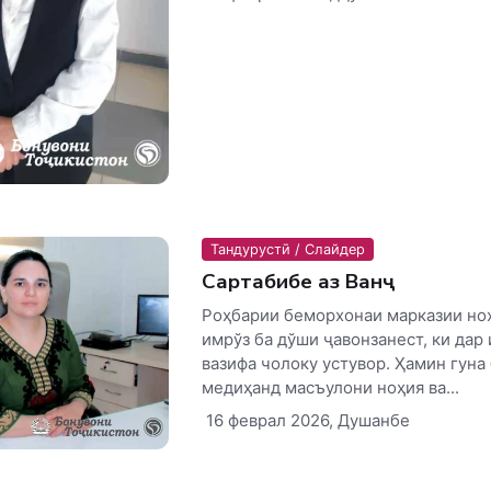
Тандурустӣ / Слайдер
Сартабибе аз Ванҷ
Роҳбарии беморхонаи марказии но
имрўз ба дўши ҷавонзанест, ки дар
вазифа чолоку устувор. Ҳамин гуна
медиҳанд масъулони ноҳия ва...
16 феврал 2026, Душанбе