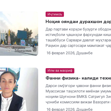
Иҷтимоъ
Ноҳия ояндаи дурахшон до
Дар партави корҳои бузурги ободон
истиқболи ҷашнҳои фархундаи киш
ташаббуси Сарвари давлат муҳтар
Раҳмон дар сартосари мамлакат ҷар
16 феврал 2026, Душанбе
Илм ва маориф
Фанни физика- калиди техн
Дарси омўзгори ҷавони фанни физи
Муассисаи таҳсилоти миёнаи умум
ноҳияи Шуғнони ВМКБ Сатригул Зи
ҷониби комиссияи вижаи Вазорати 
16 феврал 2026, Душанбе