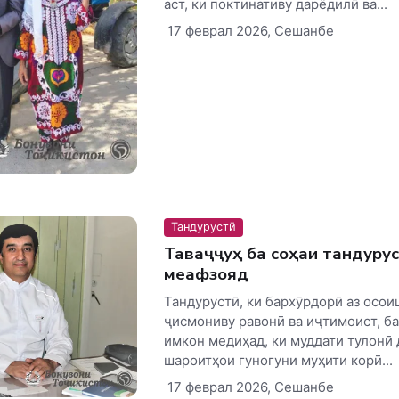
аст, ки поктинативу дарёдилӣ ва...
17 феврал 2026, Сешанбе
Тандурустӣ
Таваҷҷуҳ ба соҳаи тандуру
меафзояд
Тандурустӣ, ки бархӯрдорӣ аз осо
ҷисмониву равонӣ ва иҷтимоист, ба
имкон медиҳад, ки муддати тулонӣ 
шароитҳои гуногуни муҳити корӣ...
17 феврал 2026, Сешанбе