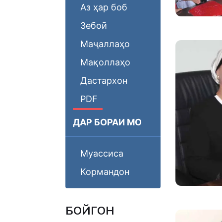
Аз ҳар боб
Зебоӣ
Маҷаллаҳо
Мақоллаҳо
Дастархон
PDF
ДАР БОРАИ МО
Муассиса
Кормандон
БОЙГОНӢ