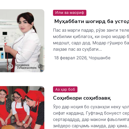
Илм ва маориф
Муҳаббати шогирд ба усто
Пас аз марги падар, рўзе занги тел
мобилии қиблагоҳ, ки онро модар б
медошт, садо дод. Модар гўширо б
лаҳзае пас аз суҳбати...
18 феврал 2026, Чоршанбе
Аз ҳар боб
Соҳибкори соҳибзавқ
Ўро дар ноҳия бо суханҳои неку ҷо
сифат карданд. Гуфтанд бонуест се
сертараддуд, дар макони фаъолият
зиёдеро сарҷамъ намуда, дар ҳама..