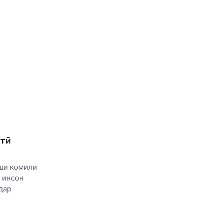
стӣ
иши комили
 инсон
дар