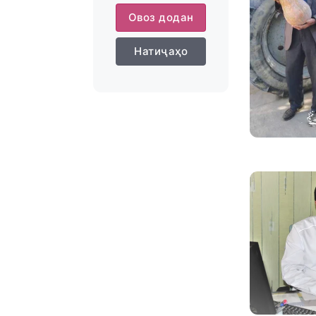
Овоз додан
Натиҷаҳо