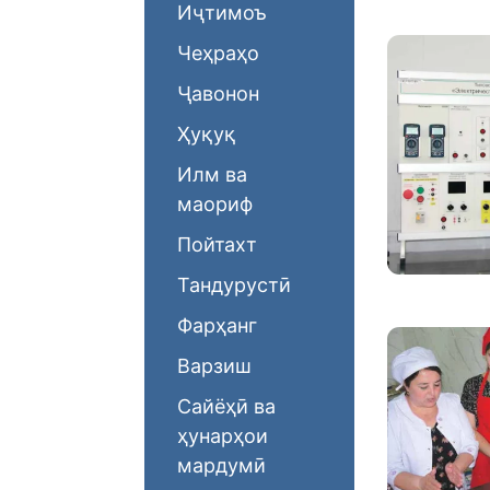
Иҷтимоъ
Чеҳраҳо
Ҷавонон
Ҳуқуқ
Илм ва
маориф
Пойтахт
Тандурустӣ
Фарҳанг
Варзиш
Сайёҳӣ ва
ҳунарҳои
мардумӣ