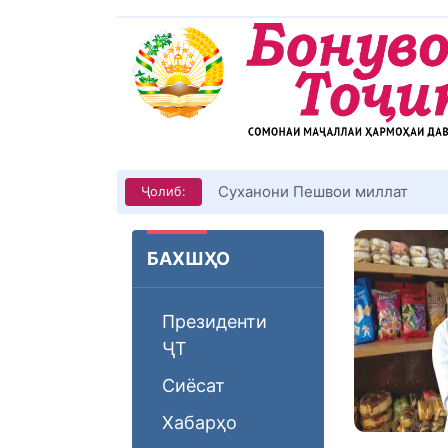
Суханони Пешвои миллат
Ҷолиб:
БАХШҲО
Президенти
ҶТ
Сиёсат
Хабарҳо