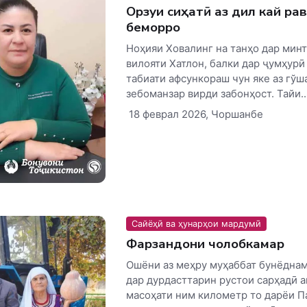
Орзуи сиҳатӣ аз дил кай ра
беморро
Ноҳияи Ховалинг на танҳо дар мин
вилояти Хатлон, балки дар ҷумҳурӣ
табиати афсункораш чун яке аз гўш
зебоманзар вирди забонҳост. Тайи..
18 феврал 2026, Чоршанбе
Сайёҳӣ ва ҳунарҳои мардумӣ
Фарзандони чолобкамар
Ошёни аз меҳру муҳаббат бунёднам
дар дурдасттарин рустои сарҳадӣ 
масоҳати ним километр то дарёи П