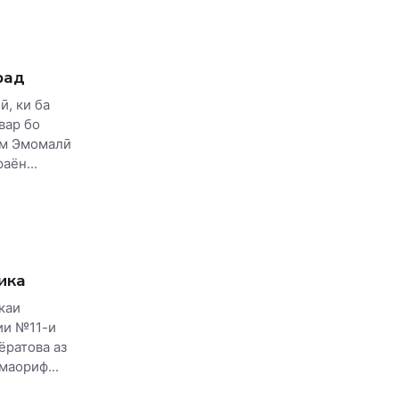
рад
ӣ, ки ба
вар бо
ам Эмомалӣ
аён...
ика
каи
ии №11-и
ёратова аз
маориф...