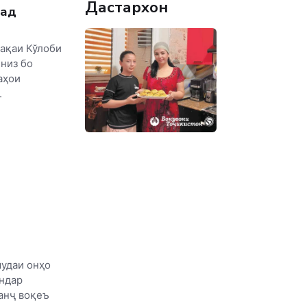
Дастархон
вад
тақаи Кўлоби
 низ бо
аҳои
.
удаи онҳо
андар
анҷ воқеъ