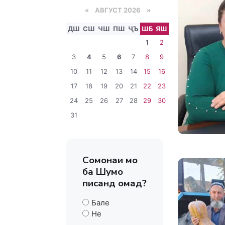
«
АВГУСТ 2026 »
ДШ
СШ
ЧШ
ПШ
ҶЪ
ШБ
ЯШ
1
2
3
4
5
6
7
8
9
10
11
12
13
14
15
16
17
18
19
20
21
22
23
24
25
26
27
28
29
30
31
Сомонаи мо
ба Шумо
писанд омад?
Бале
Не