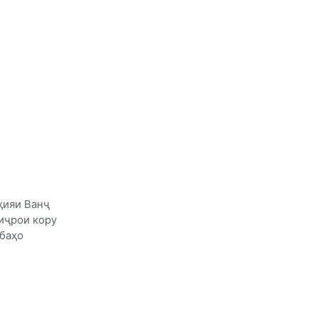
ҳияи Ванҷ
 иҷрои кору
 баҳо