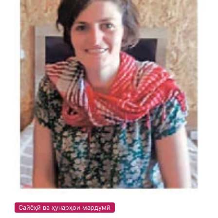
Сайёҳӣ ва ҳунарҳои мардумӣ