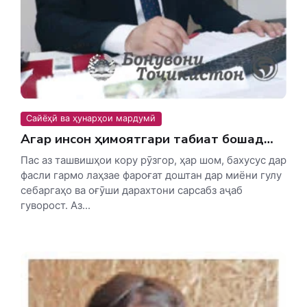
Сайёҳӣ ва ҳунарҳои мардумӣ
Агар инсон ҳимоятгари табиат бошад…
Пас аз ташвишҳои кору рӯзгор, ҳар шом, бахусус дар
фасли гармо лаҳзае фароғат доштан дар миёни гулу
себаргаҳо ва оғӯши дарахтони сарсабз аҷаб
гуворост. Аз...