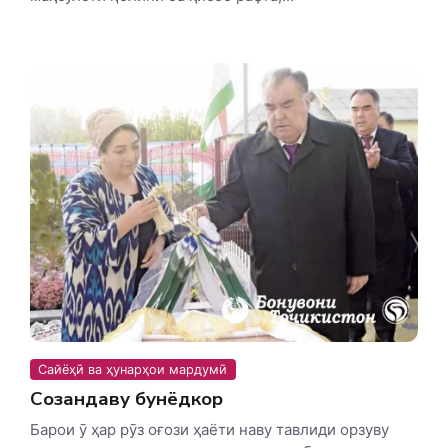
Сайёҳӣ ва ҳунарҳои мардумӣ
Созандаву бунёдкор
Барои ӯ ҳар рӯз оғози ҳаёти наву тавлиди орзуву