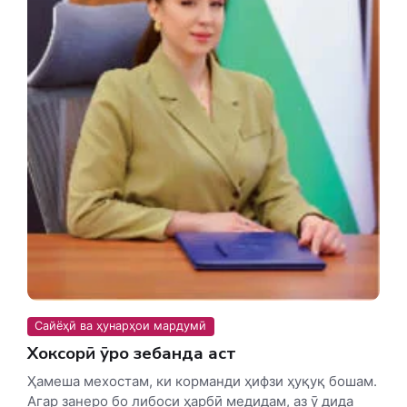
Сайёҳӣ ва ҳунарҳои мардумӣ
Хоксорӣ ӯро зебанда аст
Ҳамеша мехостам, ки корманди ҳифзи ҳуқуқ бошам.
Агар занеро бо либоси ҳарбӣ медидам, аз ӯ дида