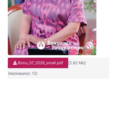
Bonu_07_2026_small.pdf
[2.82 Mb]
(зеркашиҳо: 12)