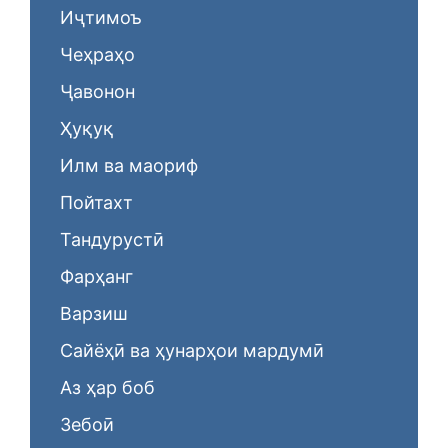
Иҷтимоъ
Чеҳраҳо
Ҷавонон
Ҳуқуқ
Илм ва маориф
Пойтахт
Тандурустӣ
Фарҳанг
Варзиш
Сайёҳӣ ва ҳунарҳои мардумӣ
Аз ҳар боб
Зебоӣ