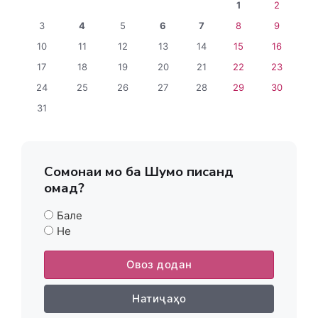
1
2
3
4
5
6
7
8
9
10
11
12
13
14
15
16
17
18
19
20
21
22
23
24
25
26
27
28
29
30
31
Сомонаи мо ба Шумо писанд
омад?
Бале
Не
Овоз додан
Натиҷаҳо