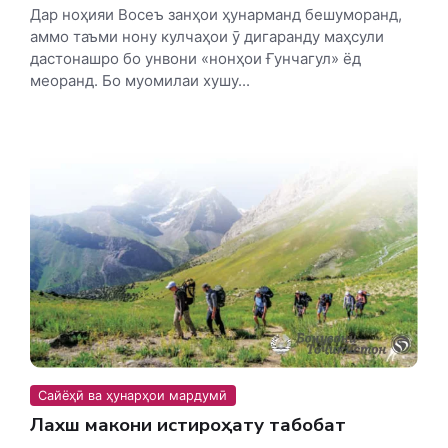
Дар ноҳияи Восеъ занҳои ҳунарманд бешуморанд,
аммо таъми нону кулчаҳои ӯ дигаранду маҳсули
дастонашро бо унвони «нонҳои Ғунчагул» ёд
меоранд. Бо муомилаи хушу...
Сайёҳӣ ва ҳунарҳои мардумӣ
Лахш макони истироҳату табобат