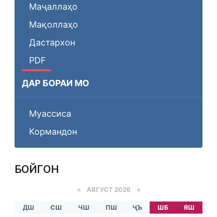
Маҷаллаҳо
Мақоллаҳо
Дастархон
PDF
ДАР БОРАИ МО
Муассиса
Кормандон
БОЙГОНӢ
«
АВГУСТ 2026 »
ДШ
СШ
ЧШ
ПШ
ҶЪ
ШБ
ЯШ