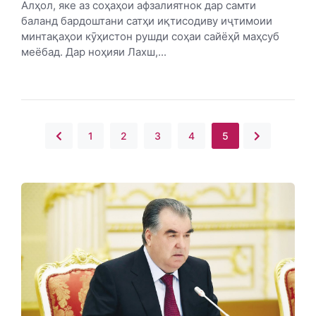
Алҳол, яке аз соҳаҳои афзалиятнок дар самти
баланд бардоштани сатҳи иқтисодиву иҷтимоии
минтақаҳои кӯҳистон рушди соҳаи сайёҳӣ маҳсуб
меёбад. Дар ноҳияи Лахш,...
1
2
3
4
5