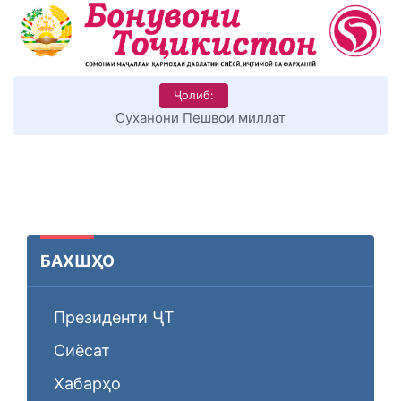
Ҷолиб:
Суханони Пешвои миллат
БАХШҲО
Президенти ҶТ
Сиёсат
Хабарҳо