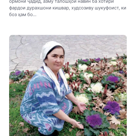
ормони ҷадид, азму талошҳои навин ба хотири
фардои дурахшони кишвар, худсозиву шукуфоист, ки
боз ҳам бо...