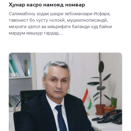
Ҳунар касро намояд номвар
Салимабону зодаи шаҳри зебоманзари Исфара,
тавонист бо чусту чолокӣ, мушкилнописандӣ,
меҳнати ҳалол ва маърифати баланди худ байни
мардум машҳур гардад....