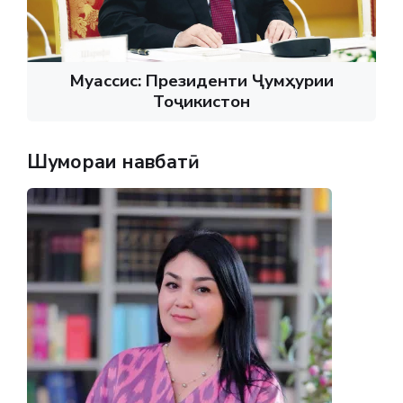
Муассис: Президенти Ҷумҳурии
Тоҷикистон
Шумораи навбатӣ