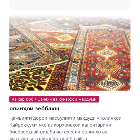
Аз ҳар боб / Сайёҳӣ ва ҳунарҳои мардумӣ
Қолинҳои зеббахш
Ҷамъияти дорои масъулияти маҳдуди «Қолинҳои
Қайроққум» яке аз корхонаҳои калонтарини
бисёрсоҳавӣ оид ба истеҳсоли қолинҳо ва
маҳсулоти қолинӣ ба ҳисоб рафта,...