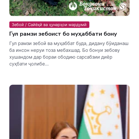
Зебоӣ / Сайёҳӣ ва ҳунарҳои мардумӣ
Гул рамзи зебоист бо муҳаббати бону
Гул рамзи зебоӣ ва муҳаббат буда, дидану бӯиданаш
ба инсон неруи тоза мебахшад. Бо бонуи зебову
хушандом дар бораи ободию сарсабзии диёр
суҳбати ҷолибе...