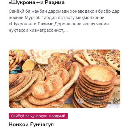
«Шукрона»-и Раҳима
Сайёҳӣ ба манбаи даромади хонаводаҳои бисёр дар
ноҳияи Мурғоб табдил ёфтасту меҳмонхонаи
«Шукрона»-и Раҳима Дороншоева яке аз чунин
нуқтаҳои хизматрасонист,...
Сайёҳӣ ва ҳунарҳои мардумӣ
Нонҳои Ғунчагул