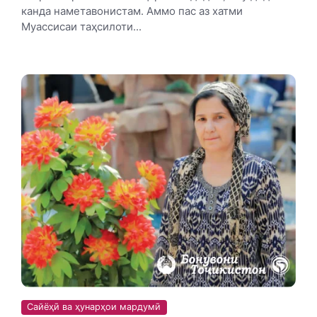
канда наметавонистам. Аммо пас аз хатми
Муассисаи таҳсилоти...
Сайёҳӣ ва ҳунарҳои мардумӣ